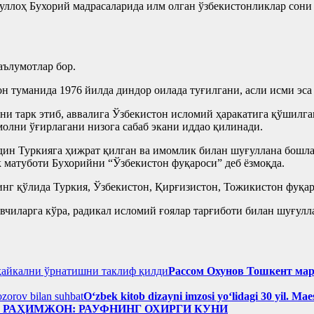
ллоҳ Бухорий мадрасаларида илм олган ўзбекистонликлар сони ю
аълумотлар бор.
 туманида 1976 йилда диндор оилада туғилгани, асли исми эс
ни тарк этиб, аввалига Ўзбекистон исломий ҳаракатига қўшилга
молни ўғирлагани низога сабаб экани иддао қилинади.
ин Туркияга ҳижрат қилган ва имомлик билан шуғуллана бошлаг
 матуботи Бухорийни “Ўзбекистон фуқароси” деб ёзмоқда.
инг қўлида Туркия, Ўзбекистон, Қирғизистон, Тожикистон фуқар
вчиларга кўра, радикал исломий ғоялар тарғиботи билан шуғулл
Рассом Охунов Тошкент ма
Oʻzbek kitob dizayni imzosi yoʻlidagi 30 yil. M
н РАҲИМЖОН: РАУФНИНГ ОХИРГИ КУНИ