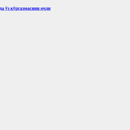
а ўз кўргазмасини очди