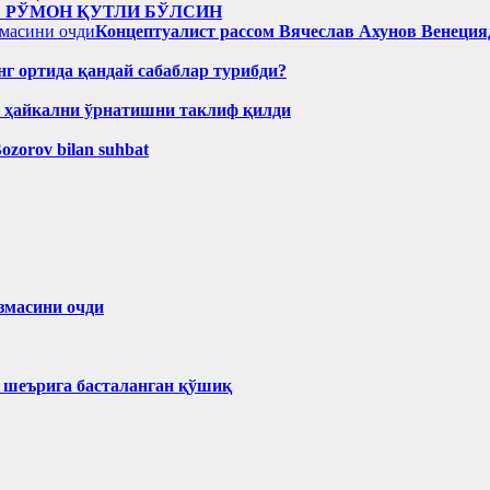
: РЎМОН ҚУТЛИ БЎЛСИН
Концептуалист рассом Вячеслав Ахунов Венецияд
нг ортида қандай сабаблар турибди?
н ҳайкални ўрнатишни таклиф қилди
Bozorov bilan suhbat
змасини очди
ҳ шеърига басталанган қўшиқ