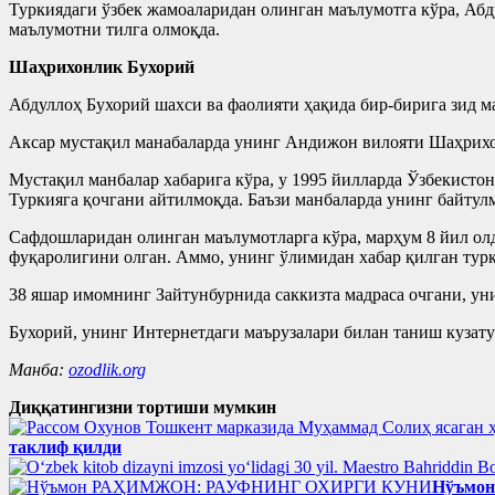
Туркиядаги ўзбек жамоаларидан олинган маълумотга кўра, Абду
маълумотни тилга олмоқда.
Шаҳрихонлик Бухорий
Абдуллоҳ Бухорий шахси ва фаолияти ҳақида бир-бирига зид м
Аксар мустақил манабаларда унинг Андижон вилояти Шаҳрихон
Мустақил манбалар хабарига кўра, у 1995 йилларда Ўзбекистон
Туркияга қочгани айтилмоқда. Баъзи манбаларда унинг байтул
Сафдошларидан олинган маълумотларга кўра, марҳум 8 йил олд
фуқаролигини олган. Аммо, унинг ўлимидан хабар қилган турк
38 яшар имомнинг Зайтунбурнида саккизта мадраса очгани, ун
Бухорий, унинг Интернетдаги маърузалари билан таниш кузату
Манба:
ozodlik.org
Диққатингизни тортиши мумкин
таклиф қилди
Нўъмо