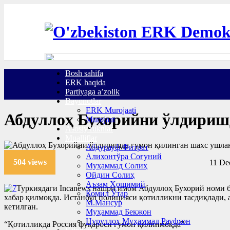
Bosh sahifa
ERK haqida
Partiyaga a’zolik
Bayonotlar
ERK Murojaati
Абдуллоҳ Бухорийни ўлдириш
Murojaat
Asosiy ruknlar
Mualliflar
Абдурауф Фитрат
Алихонтўра Соғуний
504 views
11 De
Муҳаммад Солиҳ
Ойдин Солиҳ
Аъзам Ҳошимий
Туркиядаги Incanews нашри имом Абдуллоҳ Бухорий номи 
Комил Ўтар
хабар қилмоқда. Истанбул полицияси қотилликни тасдиқлади,
М.Мансур
кетилган.
Муҳаммад Бекжон
Нуруллоҳ Муҳаммад Рауфхон
“Қотилликда Россия фуқароси гумон қилинмоқда”