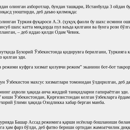
дан олинган ахборотлар, бундан ташқари, Истанбулда 3 ойдан б
уиқасд уюштирди, деб даъво қилмоқда:
олинган Туркия фуқароси А.Э. (ҳуқуқ фаоли бу шахс исмини ошк
нсуб шахс катта миқдорда пул ваъда қилгани ва бунга рози бўлг
ланган, – деб иддао қилди Одам Чевик.
нутқида Бухорий Ўзбекистонда қидирувга берилгани, Туркияга к
о қилган эди.
в режими куфрга хизмат қилувчи режим” эканини бот-бот такр
н Ўзбекистон махсус хизматлари томонидан ўлдирилган, деб да
нинг аҳволи ҳақида анча жиддий танқидларни гапираётган эди.
У киши Ўзбекистондан, Қирғизистондан келган ўзбекларга ёрдам
ухорий ўлими ҳақида Озодликка хабар берган манба.
Сурияда Башар Ассад режимига қарши исёнлар бошланиши билан
га ҳам фарз бўлди, деб фатво бериши ортидан жамоатчилик диққ