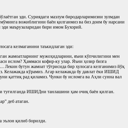
бўлаëтган эди. Суриядаги мазлум биродарларимизни зулмдан
мўминга вожиблигини баëн қилганмиз ва биз доим бу нарсани
н эди маърузаларидан бири имом Бухорий.
лосага келмаганини таъкидлаган эди:
шаган жамоатларнинг мужоҳидларини, яъни кўпчилигини мен
аси ислом? Ҳаммаси кофир-ку улар. Яъни ҳозир бизга
. Лекин бутун жамоат тўғрисида бир хулосага келганимиз йўқ
з. Келажакда кўрамиз. Агар келажакда бу давлат ëки ИШИД
буни қаттиқ рад қиламиз. Чунки бу исломга ва Аҳли сунна вал
яти туғилганда ИШИДни танлашини ҳам очиқ баëн қилган.
р” деб атаган.
а эълон қилиб борилди.