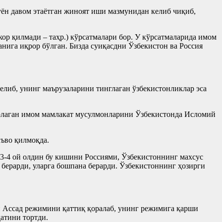
уён давом этаётган жиноят иши мазмунидан келиб чиқиб,
ор қилмади – таҳр.) кўрсатмалари бор. У кўрсатмаларида имом
анига иқрор бўлган. Бизда суиқасдни Ўзбекистон ва Россия
елиб, унинг маърузаларини тинглаган ўзбекистонликлар эса
орлаган имом мамлакат мусулмонларини Ўзбекистонда Исломий
ъво қилмоқда.
 3-4 ой олдин бу кишини Россиями, Ўзбекистоннинг махсус
 берарди, уларга бошпана берарди. Ўзбекистоннинг ҳозирги
 Ассад режимини қаттиқ қоралаб, унинг режимига қарши
атини тортди.