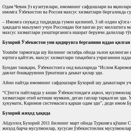
Одам Чевик ўз кузатувлари, имомнинг сафдошлари ва яқинлари
имомга Ўзбекистон ва Россия махсус хизматлари биргаликда с
– Имомга сиуқасд таҳдидида гумон қилиниб, 3 ой олдин қўлга 
ҳақидаги маълумот учун Россиядан боғланган рус миллатига ма
махсус хизматлари уюштирганига ишорат берувчи далиллар тўп
Бухорий Ўзбекистон уни қидирувга берганини иддао қилган
Youtube тармоғида шу йилнинг октабрь ойида эълон қилинган 
юртига қайтгач, махсус хизматлари таъқибига учраганини идда
Бундан ташқари, Ўзбекистонга оид ваъзларида “Ислом Каримо
давлат бошқарувини ўрнатишга даъват қилар эди.
Айни пайтда имомнинг сафдошлари Бухорий шу даъватлари учу
“Сўнгги пайтларда у киши Ўзбекистондаги аҳвол, мусулмонлар
хизматлари отиб кетиши мумкин, деган гаплар тарқалган эди. 
ҳукумати, Каримов системасига қарши одам эди”, деди имом Б
Бухорий жиҳод ҳақида
Абдуллоҳ Бухорий 2011 йилнинг март ойида Туркияга қўшни 
жиҳод барча мусулмонлар, хусусан ўзбекистонлик мусулмонлар