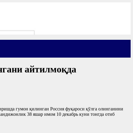
нгани айтилмоқда
иришда гумон қилинган Россия фуқароси қўлга олинганини
андижонлик 38 яшар имом 10 декабрь куни тонгда отиб