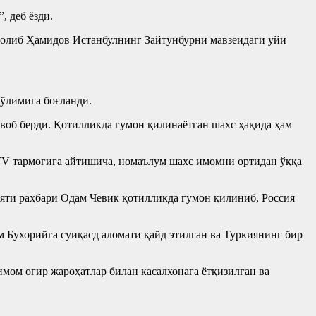
 деб ёзди.
ғолиб Ҳамидов Истанбулнинг Зайтунбурни мавзеидаги уйи
бўлимига боғланди.
авоб берди. Қотилликда гумон қилинаётган шахс ҳақида ҳам
TV тармоғига айтишича, номаълум шахс имомни ортидан ўққа
яти раҳбари Одам Чевик қотилликда гумон қилиниб, Россия
м Бухорийга суиқасд аломати қайд этилган ва Туркиянинг бир
имом оғир жароҳатлар билан касалхонага ётқизилган ва