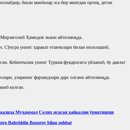
злабдир, баъзи манбалар эса бир мингдан ортиқ, деган
а Мирзағолиб Ҳамидов экани айтилмоқда.
н. Сўнгра унинг ҳаракат етакчилари билан низолашиб,
ан. Кейинчалик унинг Туркия фуқаросига уйланиб, бу давлат
олари, уларнинг фарзандлари дарс олгани айтилмоқда.
аниб келган.
рказида Муҳаммад Солиҳ яcаган ҳайкални ўрнатишни
aestro Bahriddin Bozorov bilan suhbat