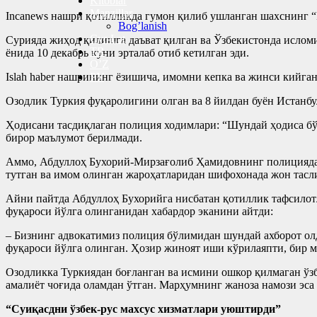
Kitoblar
Manzillar
Incanews нашри қотилликда гумон қилиб ушланган шахснинг “Р
Bog’lanish
Cyr-Lat
Сурияда жиҳод қилишга даъват қилган ва Ўзбекистонда ислом
TR
ёнида 10 декабрь куни эрталаб отиб кетилган эди.
O’Z
Islah haber нашрининг ёзишича, имомни кепка ва жинси кийган
РУ
Озодлик Туркия фуқаролигини олган ва 8 йилдан буён Истанб
Ҳодисани тасдиқлаган полиция ходимлари: “Шундай ҳодиса бўл
бирор маълумот берилмади.
Аммо, Абдуллоҳ Бухорий-Мирзағолиб Ҳамидовнинг полициядан
тутган ва имом олинган жароҳатларидан шифохонада жон тасл
Айни пайтда Абдуллоҳ Бухорийга нисбатан қотиллик тафсилот
фуқароси йўлга олинганидан хабардор эканини айтди:
– Бизнинг адвокатимиз полиция бўлимидан шундай ахборот олд
фуқароси йўлга олинган. Ҳозир жиноят иши кўрилаяпти, бир м
Озодликка Туркиядан боғланган ва исмини ошкор қилмаган ўзб
амалиёт чоғида оламдан ўтган. Марҳумнинг жаноза намози эса
“Суиқасдни ўзбек-рус махсус хизматлари уюштирди”