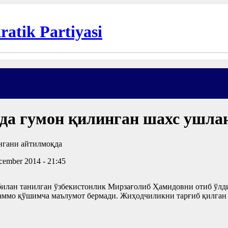
да гумон қилинган шахс ушла
cember 2014 - 21:45
билан танилган ўзбекистонлик Мирзағолиб Ҳамидовни отиб ўлд
 аммо қўшимча маълумот бермади. Жиҳодчиликни тарғиб қилган 