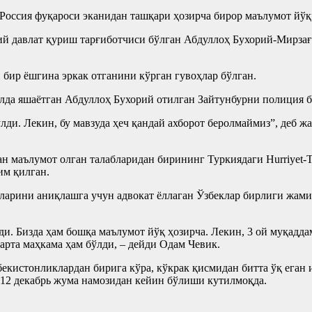
оссия фуқароси эканидан ташқари ҳозирча бирор маълумот йўқ”,
ий давлат қуриш тарғиботчиси бўлган Абдуллоҳ Бухорий-Мирза
 бир ёшгина эркак отганини кўрган гувоҳлар бўлган.
улда яшаётган Абдуллоҳ Бухорий отилган Зайтунбурни полиция 
ди. Лекин, бу мавзуда ҳеч қандай ахборот беролмаймиз”, деб ж
 маълумот олган талабларидан бирининг Туркиядаги Hurriyet-
им қилган.
ларини аниқлашга учун адвокат ёллаган Ўзбеклар бирлиги жами
и. Бизда ҳам бошқа маълумот йўқ ҳозирча. Лекин, 3 ой муқадда
арта маҳкама ҳам бўлди, – дейди Одам Чевик.
екистонликлардан бирига кўра, кўкрак қисмидан битта ўқ еган 
 12 декабрь жума намозидан кейин бўлиши кутилмоқда.