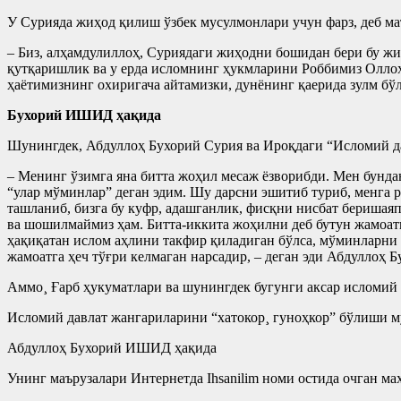
У Сурияда жиҳод қилиш ўзбек мусулмонлари учун фарз, деб ма
– Биз, алҳамдулиллоҳ, Суриядаги жиҳодни бошидан бери бу жи
қутқаришлик ва у ерда исломнинг ҳукмларини Роббимиз Оллоҳ
ҳаëтимизнинг охиригача айтамизки, дунëнинг қаерида зулм бўл
Бухорий ИШИД ҳақида
Шунингдек, Абдуллоҳ Бухорий Сурия ва Ироқдаги “Исломий дав
– Менинг ўзимга яна битта жоҳил месаж ëзворибди. Мен бун
“улар мўминлар” деган эдим. Шу дарсни эшитиб туриб, менга 
ташланиб, бизга бу куфр, адашганлик, фисқни нисбат беришая
ва шошилмаймиз ҳам. Битта-иккита жоҳилни деб бутун жамоатн
ҳақиқатан ислом аҳлини такфир қиладиган бўлса, мўминларни к
жамоатга ҳеч тўғри келмаган нарсадир, – деган эди Абдуллоҳ Б
Аммо¸ Ғарб ҳукуматлари ва шунингдек бугунги аксар исломий
Исломий давлат жангариларини “хатокор¸ гуноҳкор” бўлиши м
Абдуллоҳ Бухорий ИШИД ҳақида
Унинг маърузалари Интернетда Ihsanilim номи остида очган ма