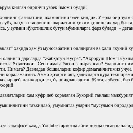
ъруза қилган биринчи ўзбек имоми бўлди:
ҳоднинг фазилатини, аҳамиятини баëн қилдик. У ерда бир зулм 
 субҳанаҳу ва таолонинг шариатини ҳоким қилишлик ҳар битта 
са, у зулмни йўқотишлик бутун мўминларга фарз бўлади, – дега
лат” ҳақида ҳам ўз муносабатини билдирган ва ҳали якуний ху
дан олдинги дарсларда “Жабҳатун Нусра”, “Аҳроруш Шом”га ўх
рисола ëзаяптики: “Сен нимага ëлғон гапираяпсан? Уларнинг ним
пти. Нимага? Давладан бошқаларни кофир демаганлигимиз учун…
и қораламаймиз. Аммо ҳозирги оят, ҳадисларга кўра текширами
офир деб эътиқод қилса, бу аниқлашадиган бўлса, албатта, биз 
ухорий.
 давлатларни ҳам куфр деб қоралаган Бухорий танлаш мажбури
умкинлигини таъкидлаб¸ умумиятла уларни “мусулмон биродарла
хсус саҳифаси ҳамда Youtube тармоғда айни номда очган каналид