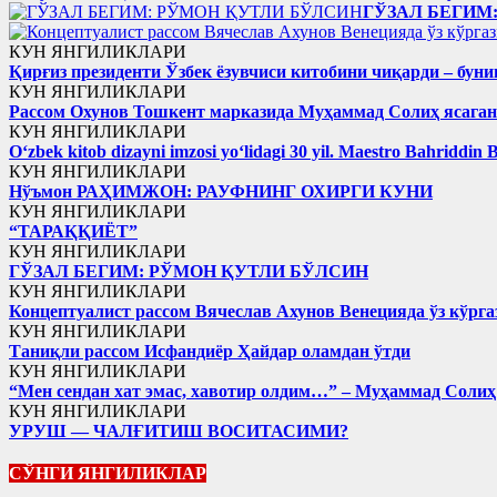
ГЎЗАЛ БЕГИМ
КУН ЯНГИЛИКЛАРИ
Қирғиз президенти Ўзбек ёзувчиси китобини чиқарди – буни
КУН ЯНГИЛИКЛАРИ
Рассом Охунов Тошкент марказида Муҳаммад Солиҳ яcага
КУН ЯНГИЛИКЛАРИ
Oʻzbek kitob dizayni imzosi yoʻlidagi 30 yil. Maestro Bahriddin 
КУН ЯНГИЛИКЛАРИ
Нўъмон РАҲИМЖОН: РАУФНИНГ ОХИРГИ КУНИ
КУН ЯНГИЛИКЛАРИ
“ТАРАҚҚИЁТ”
КУН ЯНГИЛИКЛАРИ
ГЎЗАЛ БЕГИМ: РЎМОН ҚУТЛИ БЎЛСИН
КУН ЯНГИЛИКЛАРИ
Концептуалист рассом Вячеслав Ахунов Венецияда ўз кўрга
КУН ЯНГИЛИКЛАРИ
Таниқли рассом Исфандиёр Ҳайдар оламдан ўтди
КУН ЯНГИЛИКЛАРИ
“Мен сендан хат эмас, хавотир олдим…” – Муҳаммад Соли
КУН ЯНГИЛИКЛАРИ
УРУШ — ЧАЛҒИТИШ ВОСИТАСИМИ?
СЎНГИ ЯНГИЛИКЛАР