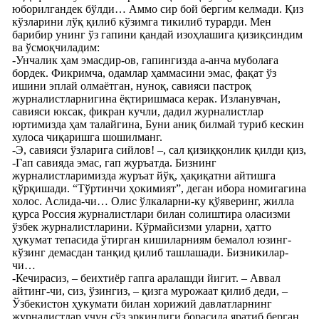
юборилгандек бўлди… Аммо сир бой бергим келмади. Қиз
кўзларини лўқ қилиб кўзимга тикилиб турарди. Мен
барибир унинг ўз гапини қандай изоҳлашига қизиқсиндим
ва ўсмоқчиладим:
-Унчалик ҳам эмасдир-ов, гапингизда а-анча муболаға
бордек. Фикримча, одамлар ҳаммасини эмас, фақат ўз
ишини эплай олмаётган, нуноқ, савияси пастроқ
журналистларнигина ёқтиришмаса керак. Изланувчан,
савияси юксак, фикран кучли, дадил журналистлар
юртимизда ҳам талайгина, Буни аниқ билмай туриб кескин
хулоса чиқаришга шошилманг.
-Э, савияси ўзларига сийлов! –, сал қизиққонлик қилди қиз,
-Гап савияда эмас, гап журъатда. Бизнинг
журналистларимизда журъат йўқ, ҳақиқатни айтишга
қўрқишади. “Тўртинчи ҳокимият”, деган ибора номигагина
холос. Аслида-чи… Олис ўлкаларни-ку қўяверинг, жилла
қурса Россия журналистлари билан солиштира оласизми
ўзбек журналистларини. Кўрмайсизми уларни, ҳатто
ҳукумат тепасида ўтирган кишиларниям бемалол юзинг-
кўзинг демасдан танқид қилиб ташлашади. Бизникилар-
чи…
-Кечирасиз, – беихтиёр гапга аралашди йигит. – Аввал
айтинг-чи, сиз, ўзингиз, – қизга мурожаат қилиб деди, –
Ўзбекистон ҳукумати билан хорижий давлатларнинг
журналистлар учун сўз эркинлиги борасида яратиб берган