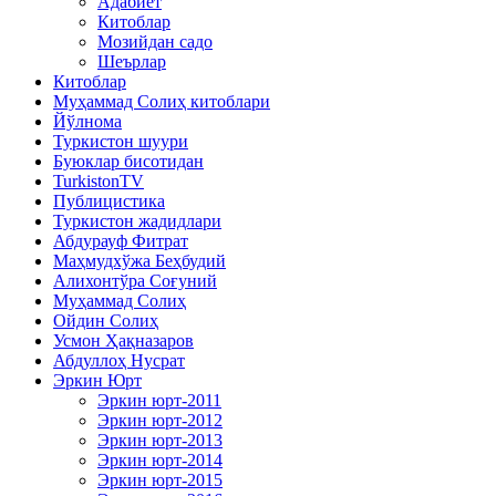
Адабиёт
Китоблар
Мозийдан садо
Шеърлар
Китоблар
Муҳаммад Солиҳ китоблари
Йўлнома
Туркистон шуури
Буюклар бисотидан
TurkistonTV
Публицистика
Туркистон жадидлари
Абдурауф Фитрат
Маҳмудхўжа Беҳбудий
Алихонтўра Соғуний
Муҳаммад Солиҳ
Ойдин Солиҳ
Усмон Ҳақназаров
Абдуллоҳ Нусрат
Эркин Юрт
Эркин юрт-2011
Эркин юрт-2012
Эркин юрт-2013
Эркин юрт-2014
Эркин юрт-2015