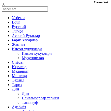
Yorum Yok
X
Ўзбекча
Lotin
Русский
Türkçe
Асосий Рукнлар
Барча хабарлар
Жамият
Инсон ҳуқуқлари
Инсон ҳуқуқлари
Муҳожирлар
Сиёсат
Иқтисод
Mаданият
Минтақа
Таҳлил
Тарих
Дин
Дин
Пайғамбарлар тарихи
Тасаввуф
Адабиёт