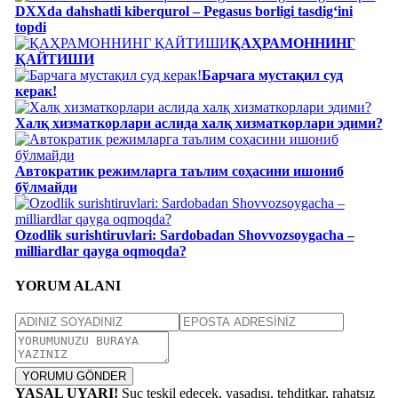
DXXda dahshatli kiberqurol – Pegasus borligi tasdig‘ini
topdi
ҚАҲРАМОННИНГ
ҚАЙТИШИ
Барчага мустақил суд
керак!
Халқ хизматкорлари аслида халқ хизматкорлари эдими?
Автократик режимларга таълим соҳасини ишониб
бўлмайди
Ozodlik surishtiruvlari: Sardobadan Shovvozsoygacha –
milliardlar qayga oqmoqda?
YORUM ALANI
YORUMU GÖNDER
YASAL UYARI!
Suç teşkil edecek, yasadışı, tehditkar, rahatsız