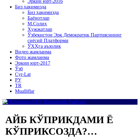
Эркин юрт-2016
Биз ҳақимизда
Биз ҳақимизда
Баёнотлар
М.Солиҳ
Ҳужжатлар
Ўзбекистон Эрк Демократик Партиясининг
сиёсий Платформи
ЎХҲга аъзолик
Видео жамланма
Фото жамланма
Эркин юрт-2017
Ўзб
Cyr-Lat
РУ
TR
Mualliflar
АЙБ КЎПРИКДАМИ Ё
КЎПРИКСОЗДА?…