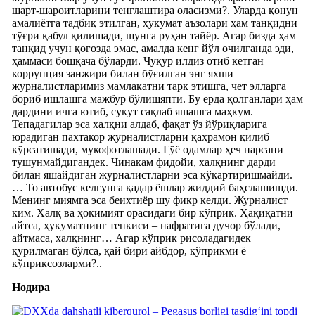
шарт-шароитларини тенглаштира оласизми?. Уларда қонун
амалиётга тадбиқ этилган, ҳукумат аъзолари ҳам танқидни
тўғри қабул қилишади, шунга руҳан тайёр. Агар бизда ҳам
танқид учун қоғозда эмас, амалда кенг йўл очилганда эди,
ҳаммаси бошқача бўларди. Чуқур илдиз отиб кетган
коррупция занжири билан бўғилган энг яхши
журналистларимиз мамлакатни тарк этишга, чет элларга
бориб ишлашга мажбур бўлишяпти. Бу ерда қолганлари ҳам
дардини ичга ютиб, сукут сақлаб яшашга маҳкум.
Тепадагилар эса халқни алдаб, фақат ўз йўриқларига
юрадиган пахтакор журналистларни қаҳрамон қилиб
кўрсатишади, мукофотлашади. Гўё одамлар ҳеч нарсани
тушунмайдигандек. Чинакам фидойи, халқнинг дарди
билан яшайдиган журналистларни эса кўкартиришмайди.
… То автобус келгунга қадар ёшлар жиддий баҳслашишди.
Менинг миямга эса беихтиёр шу фикр келди. Журналист
ким. Халқ ва ҳокимият орасидаги бир кўприк. Ҳақиқатни
айтса, ҳукуматнинг тепкиси – нафратига дучор бўлади,
айтмаса, халқнинг… Агар кўприк рисоладагидек
қурилмаган бўлса, қай бири айбдор, кўприкми ё
кўприксозларми?..
Нодира