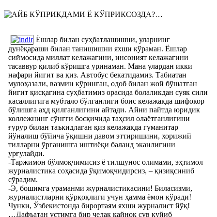
Ёшлар билан суҳбатлашишни, уларнинг
дунёқараши билан танишишни яхши кўраман. Ёшлар
сиймосида миллат келажагини, инсоният келажагини
тасаввур қилиб кўришга уринаман. Мана улардан икки
нафари йигит ва қиз. Автобус бекатидамиз. Табиатан
мулоҳазали, вазмин кўринган, одоб билан жой бўшатган
йигит қисқагина суҳбатимиз орасида болаликдан суяк сили
касаллигига мубтало бўлганлиги боис келажакда шифокор
бўлишга аҳд қилганлигини айтади. Айни пайтда юридик
коллежнинг сўнгги босқичида таҳсил олаётганлигини
ғурур билан таъкидлаган қиз келажакда гуманитар
йўналиш бўйича ўқишни давом эттиришини, хорижий
тилларни ўрганишга иштиёқи баланд эканлигини
урғулайди.
-Таржимон бўлмоқчимисиз ё тилшунос олимами, эҳтимол
журналистика соҳасида ўқимоқчидирсиз, – қизиқсиниб
сўрадим.
-Э, бошимга ураманми журналистикасини! Биласизми,
журналистларни қўрқоқлиги учун ҳамма ёмон кўради!
Чунки, Ўзбекистонда бирортаям яхши журналист йўқ!
…Дафъатан устимга бир челак қайноқ сув қуйиб