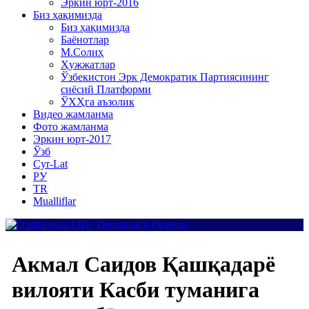
Эркин юрт-2016
Биз ҳақимизда
Биз ҳақимизда
Баёнотлар
М.Солиҳ
Ҳужжатлар
Ўзбекистон Эрк Демократик Партиясининг
сиёсий Платформи
ЎХҲга аъзолик
Видео жамланма
Фото жамланма
Эркин юрт-2017
Ўзб
Cyr-Lat
РУ
TR
Mualliflar
Акмал Саидов Қашқадарё
вилояти Касби туманига