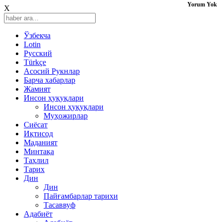
Yorum Yok
X
Ўзбекча
Lotin
Русский
Türkçe
Асосий Рукнлар
Барча хабарлар
Жамият
Инсон ҳуқуқлари
Инсон ҳуқуқлари
Муҳожирлар
Сиёсат
Иқтисод
Mаданият
Минтақа
Таҳлил
Тарих
Дин
Дин
Пайғамбарлар тарихи
Тасаввуф
Адабиёт