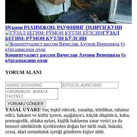
Нўъмон РАҲИМЖОН: РАУФНИНГ ОХИРГИ КУНИ
ГЎЗАЛ
БЕГИМ: РЎМОН ҚУТЛИ БЎЛСИН
Концептуалист рассом Вячеслав Ахунов Венецияда ўз
кўргазмасини очди
YORUM ALANI
YORUMU GÖNDER
YASAL UYARI!
Suç teşkil edecek, yasadışı, tehditkar, rahatsız
edici, hakaret ve küfür içeren, aşağılayıcı, küçük düşürücü, kaba,
pornografik, ahlaka aykırı, kişilik haklarına zarar verici ya da
benzeri niteliklerde içeriklerden doğan her türlü mali, hukuki,
cezai, idari sorumluluk içeriği gönderen kişiye aittir.