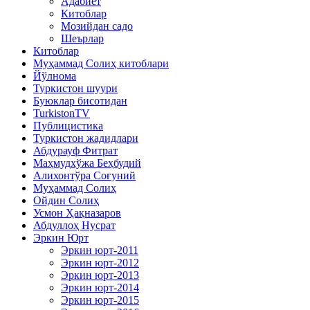
Адабиёт
Китоблар
Мозийдан садо
Шеърлар
Китоблар
Муҳаммад Солиҳ китоблари
Йўлнома
Туркистон шуури
Буюклар бисотидан
TurkistonTV
Публицистика
Туркистон жадидлари
Абдурауф Фитрат
Маҳмудхўжа Беҳбудий
Алихонтўра Соғуний
Муҳаммад Солиҳ
Ойдин Солиҳ
Усмон Ҳақназаров
Абдуллоҳ Нусрат
Эркин Юрт
Эркин юрт-2011
Эркин юрт-2012
Эркин юрт-2013
Эркин юрт-2014
Эркин юрт-2015