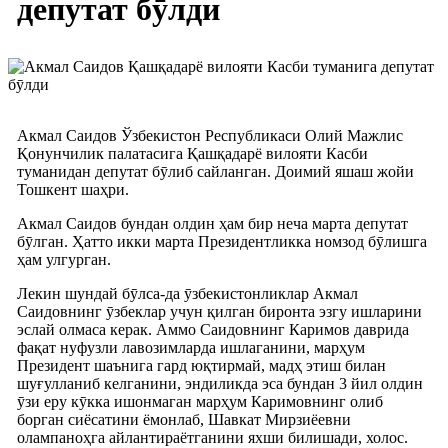
депутат бӯлди
Акмал Саидов Ўзбекистон Республикаси Олий Мажлис
Қонунчилик палатасига Қашқадарё вилояти Касби
туманидан депутат бӯлиб сайланган. Доимий яшаш жойи
Тошкент шаҳри.
Акмал Саидов бундан олдин ҳам бир неча марта депутат
бӯлган. Ҳатто икки марта Президентликка номзод бӯлишга
ҳам улгурган.
Лекин шундай бӯлса-да ӯзбекистонликлар Акмал
Саидовнинг ӯзбеклар учун қилган биронта эзгу ишларини
эслай олмаса керак. Аммо Саидовнинг Каримов даврида
фақат нуфузли лавозимларда ишлаганини, марҳум
Президент шаънига гард юқтирмай, мадҳ этиш билан
шуғулланиб келганини, эндиликда эса бундан 3 йил олдин
ӯзи еру кӯкка ишонмаган марҳум Каримовнинг олиб
борган сиёсатини ёмонлаб, Шавкат Мирзиёевни
олампаноҳга айлантираётганини яхши билишади, холос.