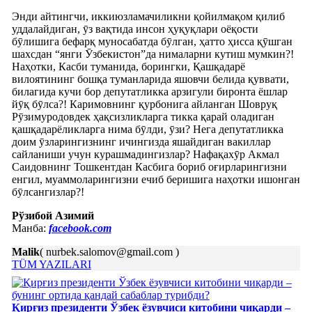
Энди айтингчи, иккиюзламачиликни қойилмақом қилиб
уддалайдиган, ӯз вақтида инсон ҳуқуқлари оёқости
бӯлишига бефарқ муносабатда бӯлган, ҳатто ҳисса қӯшган
шахсдан “янги Ӯзбекистон”да нималарни кутиш мумкин?!
Наҳотки, Касби туманида, борингки, Қашқадарё
вилоятининг бошқа туманларида яшовчи белида қуввати,
билагида кучи бор депутатликка арзигули биронта ёшлар
йӯқ бӯлса?! Каримовнинг қурбонига айланган Шовруқ
Рӯзимуродовдек ҳақсизликларга тикка қарай оладиган
қашқадарёликларга нима бӯлди, ӯзи? Нега депутатликка
доим ӯзларингизнинг ичингизда яшайдиган вакиллар
сайланиши учун курашмадингизлар? Нафақахӯр Акмал
Саидовнинг Тошкентдан Касбига бориб оғирларингизни
енгил, муаммоларингизни ечиб беришига наҳотки ишонган
бӯлсангизлар?!
Рўзибой Азимий
Манба:
facebook.com
Malik
( nurbek.salomov@gmail.com )
TÜM YAZILARI
Қирғиз президенти Ўзбек ёзувчиси китобини чиқарди –