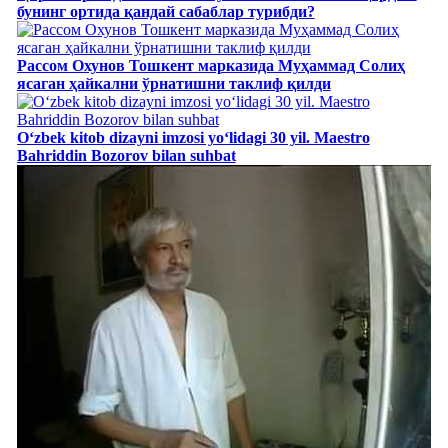
бунинг ортида қандай сабаблар турибди?
Рассом Охунов Тошкент марказида Муҳаммад Солиҳ
яcаган ҳайкални ўрнатишни таклиф қилди
Oʻzbek kitob dizayni imzosi yoʻlidagi 30 yil. Maestro
Bahriddin Bozorov bilan suhbat