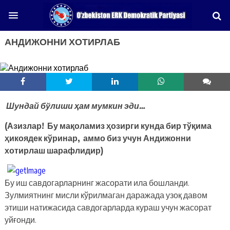
АНДИЖОННИ ХОТИРЛАБ
Шундай бўлиши ҳам мумкин эди…
(Азизлар! Бу мақоламиз ҳозирги кунда бир тўқима
ҳикоядек кўринар, аммо биз учун Андижонни
хотирлаш шарафлидир)
Бу иш савдогарларнинг жасорати ила бошланди.
Зулмиятнинг мисли кўрилмаган даражада узоқ давом
этиши натижасида савдогарларда кураш учун жасорат
уйғонди.