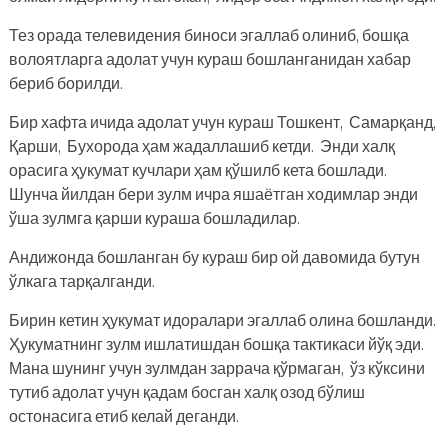
Тез орада телевидения биноси эгаллаб олиниб, бошқа
волоятларга адолат учун кураш бошланганидан хабар
бериб борилди.
Бир хафта ичида адолат учун кураш Тошкент, Самарқанд,
Қарши, Бухорода ҳам жадаллашиб кетди. Энди халқ
орасига ҳукумат кучлари ҳам қўшилб кета бошлади.
Шунча йилдан бери зулм ичра яшаётган ходимлар энди
ўша зулмга қарши кураша бошладилар.
Андижонда бошланган бу кураш бир ой давомида бутун
ўлкага тарқалганди.
Бирин кетин ҳукумат идоралари эгаллаб олина бошланди.
Ҳукуматнинг зулм ишлатишдан бошқа тактикаси йўқ эди.
Мана шунинг учун зулмдан заррача қўрмаган, ўз кўксини
тутиб адолат учун қадам босган халқ озод бўлиш
остонасига етиб келай деганди.