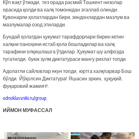
Кўп вақт ўтмади, тез орада расмий Тошкент низолар
орасида қолди ва халқ томонидан эгаллаб олинди.
Қувонарли ҳолатлардан бири, зиндонлардан мазлум ва
мазлумалар озод этиларди.
Бундай ҳолатдан ҳукумат тарафдорлари бирин кетин
халқни паноҳини истаб қола бошладилар ва халқ
тарафини олқишлашга ўтдилар. Ҳукумат шу алфозда
тугатилди, буюк зулм диктатураси мангу рихлат топди.
Адолатли сайловлар якун топди, юртга халқпарвар Бош
бўлди. Йўқолсин Диктатура! Яшасин эркин, ҳуқуқий,
фуқаровий жамият! .
odnoklassniki.ru/group
ИЙМОН МУФАССАЛ