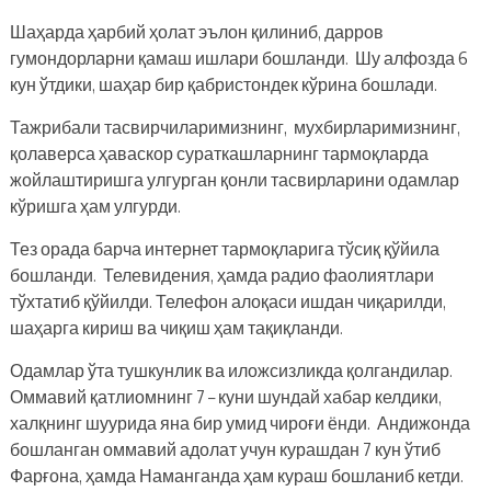
Шаҳарда ҳарбий ҳолат эълон қилиниб, дарров
гумондорларни қамаш ишлари бошланди. Шу алфозда 6
кун ўтдики, шаҳар бир қабристондек кўрина бошлади.
Тажрибали тасвирчиларимизнинг, мухбирларимизнинг,
қолаверса ҳаваскор сураткашларнинг тармоқларда
жойлаштиришга улгурган қонли тасвирларини одамлар
кўришга ҳам улгурди.
Тез орада барча интернет тармоқларига тўсиқ қўйила
бошланди. Телевидения, ҳамда радио фаолиятлари
тўхтатиб қўйилди. Телефон алоқаси ишдан чиқарилди,
шаҳарга кириш ва чиқиш ҳам тақиқланди.
Одамлар ўта тушкунлик ва иложсизликда қолгандилар.
Оммавий қатлиомнинг 7 – куни шундай хабар келдики,
халқнинг шуурида яна бир умид чироғи ёнди. Андижонда
бошланган оммавий адолат учун курашдан 7 кун ўтиб
Фарғона, ҳамда Наманганда ҳам кураш бошланиб кетди.