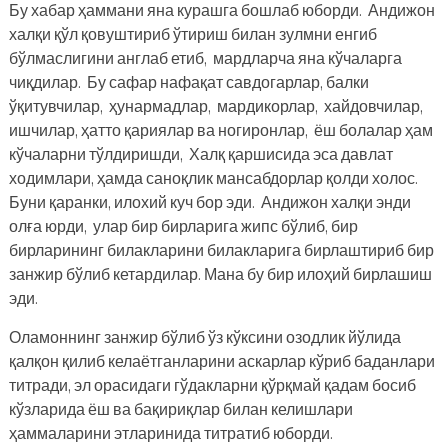
Бу хабар ҳаммани яна курашга бошлаб юборди. Андижон
халқи қўл қовуштириб ўтириш билан зулмни енгиб
бўлмаслигини англаб етиб, мардларча яна кўчаларга
чиқдилар. Бу сафар нафақат савдогарлар, балки
ўқитувчилар, ҳунармадлар, мардикорлар, хайдовчилар,
ишчилар, ҳатто қариялар ва ногиронлар, ёш болалар ҳам
кўчаларни тўлдиришди, Халқ қаршисида эса давлат
ходимлари, ҳамда саноқлик мансабдорлар қолди холос.
Буни қаранки, илохий куч бор эди. Андижон халқи энди
олға юрди, улар бир бирларига жипс бўлиб, бир
бирларининг билакларини билакларига бирлаштириб бир
занжир бўлиб кетардилар. Мана бу бир илоҳий бирлашиш
эди.
Оламоннинг занжир бўлиб ўз кўксини озодлик йўлида
қалқон қилиб келаётганларини аскарлар кўриб баданлари
титради, эл орасидаги гўдакларни қўрқмай қадам босиб
кўзларида ёш ва бақириқлар билан келишлари
ҳаммаларини этларинида титратиб юборди.