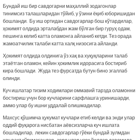
Бундай иш бир савдогарни маҳаллий зодагонлар
тинимсиз талашларидан тўйиб, у ўзини ёқиб юборишидан
бошланди. Бу иш ортидан савдогарлар бош кўтардилар,
ҳокимят олдида эрталабдан жам бўлган бир гуруҳ одам,
пешинга келиб катта оламонга айланиб кетди. Тез орада
жамоатчилик талаби катта халқ низосига айланди.
Ҳокимят олдида олдинига ўз хақ ва хуқуқларини талаб
этаётган оламон, кейин ҳокимлик идорасига бостириб
кира бошлади. Жуда тез фурсатда бутун бино эгаллаб
олинди.
Куч ишлатар тизим ходимлари оммавий тарзда оламонни
бостириш учун бор кучларини сарфлашга уринишарди,
аммо улар бу ишни уддалай олишмадилар.
Махсус қўшимча ҳукумат кучлари етиб келди ва энди улар
оддий фуқарога нисбатан аёвсизларча куч ишлата
бошладилар, лекин савдогарлар гўёки бундай зулмдан
ҳеч вақт қўрқмаганлар, зеро улар узоқ йиллар давомида