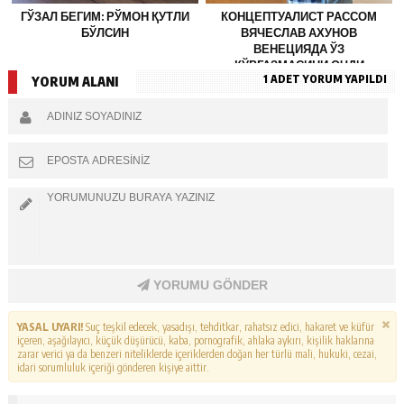
ГЎЗАЛ БЕГИМ: РЎМОН ҚУТЛИ
КОНЦЕПТУАЛИСТ РАССОМ
БЎЛСИН
ВЯЧЕСЛАВ АХУНОВ
ВЕНЕЦИЯДА ЎЗ
КЎРГАЗМАСИНИ ОЧДИ
1 ADET YORUM YAPILDI
YORUM ALANI
YORUMU GÖNDER
YASAL UYARI!
Suç teşkil edecek, yasadışı, tehditkar, rahatsız edici, hakaret ve küfür
içeren, aşağılayıcı, küçük düşürücü, kaba, pornografik, ahlaka aykırı, kişilik haklarına
zarar verici ya da benzeri niteliklerde içeriklerden doğan her türlü mali, hukuki, cezai,
idari sorumluluk içeriği gönderen kişiye aittir.