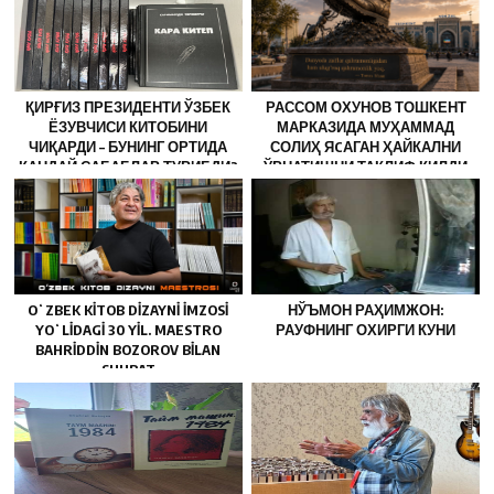
ҚИРҒИЗ ПРЕЗИДЕНТИ ЎЗБЕК
РАССОМ ОХУНОВ ТОШКЕНТ
ЁЗУВЧИСИ КИТОБИНИ
МАРКАЗИДА МУҲАММАД
ЧИҚАРДИ – БУНИНГ ОРТИДА
СОЛИҲ ЯCАГАН ҲАЙКАЛНИ
ҚАНДАЙ САБАБЛАР ТУРИБДИ?
ЎРНАТИШНИ ТАКЛИФ ҚИЛДИ
OʻZBEK KITOB DIZAYNI IMZOSI
НЎЪМОН РАҲИМЖОН:
YOʻLIDAGI 30 YIL. MAESTRO
РАУФНИНГ ОХИРГИ КУНИ
BAHRIDDIN BOZOROV BILAN
SUHBAT