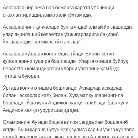
Аскарлар бир неча бор осмонга қарата ўт очишди,
огохлантиришди, аммо халқ тўхтамади.
Аскарларнинг қанчалари бунга чидай олмай йиғлашарди,
улар яқинлашиб келаётган ўз жигарларига бақириб
йиғлашарди: “илтимос тўхтанглар!”.
Аскарлар кўзлари қонга, ёшга тўлди. Бирин-кетин
қуролларини тушира бошлашди. Уларга отишга буйруқ
бераётган командирлари уларни ўзларини ҳам ўққа
тутишга буюрди.
Ўртада қонли отишма бошланди. Аскарлар аскарлар
билан, аскарлар халқ билан. Ҳукумат кучлари энгила
бошлади. Ўша куни Андижон халқи ғолиб эди, ўша куни
Андижон халқи ғурури шаҳид эди.
Оламоннинг бу иши бошқа вилоятларда ҳам бошланиб
кетди. Буни қаранг, бутун халқ зулмга қарши ўзига куч топа
олмай лидерни кутган экан, лидер эса Андижон халқи эди.