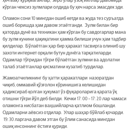
кўрган чексиз зулмлари олдида бу ҳеч нарса эмасдек эди.
Оламон сони 10 мингдан ошиб кетди ва жуда тез суръатда
ошиб боришда ҳам давом этаётганди. Зулм билан бир
қаторда дунё ва техникан ҳам кўрган бу савдогарлар мана
бу зулм кунини ҳақиқатини ҳамма билиши учун ҳам тадбир
қилдилар. Бўлаётган ҳар бир ҳаракат тасвирга олиниб шу
захоти интернет орқали бутун дунёга тарқатиларди.
Одамлар тўғридан тўғри бўлаётган зулмни ва адолатни
талаб этаётганлар қисматини кузатиб турдилар.
Жамоатчиликнинг бу ҳатти ҳаракатлари назоратдан
чиқиб, оммавий қўзғолон кўринишига келишидан
ҳадиксираб қолган ҳукумат ўз фуқароларига қарата ўқ
отишни тўғри йўл деб билди. Кечки 17: 00 – 17: 20 лар чамаси
оламонга нисбатан ваҳшийларча қатлиом бошланди.
Одамларни аёвсиз отдилар. Улар шаҳар бўйлаб қочарди.
19: 30 ларгача давом этган бу ўлим санасида мингдан
ошиқ инсоннинг ёстиғи қуриди.