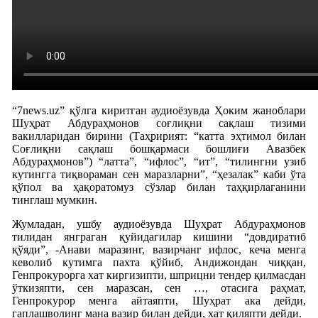
“7news.uz” қўлга киритган аудиоёзувда Ҳоким жаноблари
Шуҳрат Абдураҳмонов соғлиқни сақлаш тизими
вакилларидан бирини (Таҳририят: “катта эҳтимол билан
Соғлиқни сақлаш бошқармаси бошлиғи Авазбек
Абдураҳмонов”) “латта”, “ифлос”, “ит”, “тилингни узиб
кутингга тиқвораман сен маразларни”, “ҳезалак” каби ўта
қўпол ва ҳақоратомуз сўзлар билан таҳқирлаганини
тинглаш мумкин.
Жумладан, ушбу аудиоёзувда Шуҳрат Абдураҳмонов
тилидан янграган қуйидагилар кишини “довдиратиб
қўяди”, -Анави маразинг, вазирчанг ифлос, кеча менга
кеволиб кутимга пахта қўйиб, Андижондан чиққан,
Генпрокурорга хат киргизипти, шприцни тендер қилмасдан
ўткизяпти, сен маразсан, сен …, отасига раҳмат,
Генпрокурор менга айтаяпти, Шуҳрат ака дейди,
гаплашволинг мана вазир билан дейди, хат қиляпти дейди.