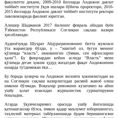
факультети декани, 2009-2010 йилларда Андижон давлат
тиббиёт институти ўқув ишлари бўйича проректори, 2010-
2015 йилларда Андижон давлат тиббиёт институти ректори
лавозимларида фаолият юритган.
Алишер Шадманов 2017 йилнинг февраль ойидан буён
Ўзбекистон Республикаси Соғлиқни сақлаш вазири
ҳисобланади.
Аудиоёзувда Шуҳрат Абдураҳмоновнинг битта жумласи
ўта жарангдор бўлди, у – “эшитиб ол, бугун менинг
қўлимда “власть”, икковингни сўяман, сен ифлосларни
ҳали”!. Бу фикрлардан кейин аслида “Власть” мени
қўлимда деган ҳоким ҳудуд жиҳатдан фақат Андижоннни
назарда тутдимикан ёки…
Бу борада ҳозирча на Андижон вилояти ҳокимлигидан ва
на Соғлиқни сақлаш вазирлигидан расмий жавоб олиш
имкони бўлмади. Воқеалар ривожини кузатамиз ва айни
ушбу ҳолат юзасидан журналистик суриштирувни
бошладик.
Агарда ўқувчиларимиз орасида ушбу йиғилишда
қатнашганлар бўлса, имкон қадар маълумот юборишингиз,
таҳлилий материал тайёрланишида ёрдам беришингизни