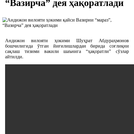
“Вазирча” дея ҳақоратлади
Андижон вилояти ҳокими Шуҳрат Абдураҳмонов
бошчилигида ўтган йиғилишлардан бирида соғлиқни
сақлаш тизими вакили шаънига “ҳақоратли” сўзлар
айтилди.