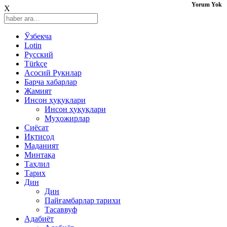
Yorum Yok
X
Ўзбекча
Lotin
Русский
Türkçe
Асосий Рукнлар
Барча хабарлар
Жамият
Инсон ҳуқуқлари
Инсон ҳуқуқлари
Муҳожирлар
Сиёсат
Иқтисод
Mаданият
Минтақа
Таҳлил
Тарих
Дин
Дин
Пайғамбарлар тарихи
Тасаввуф
Адабиёт