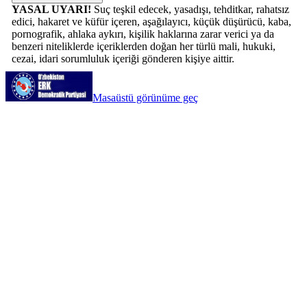
YASAL UYARI!
Suç teşkil edecek, yasadışı, tehditkar, rahatsız
edici, hakaret ve küfür içeren, aşağılayıcı, küçük düşürücü, kaba,
pornografik, ahlaka aykırı, kişilik haklarına zarar verici ya da
benzeri niteliklerde içeriklerden doğan her türlü mali, hukuki,
cezai, idari sorumluluk içeriği gönderen kişiye aittir.
Masaüstü görünüme geç