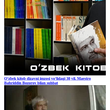
Oʻzbek kitob dizayni imzosi yoʻlidagi 30 yil. Maestro
Bahriddin Bozorov bilan suhbat