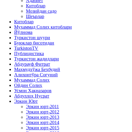
Адабиёт
Китоблар
Мозийдан садо
Шеърлар
Китоблар
Муҳаммад Солиҳ китоблари
Йўлнома
Туркистон шуури
Буюклар бисотидан
TurkistonTV
Публицистика
Туркистон жадидлари
Абдурауф Фитрат
Маҳмудхўжа Беҳбудий
Алихонтўра Соғуний
Муҳаммад Солиҳ
Ойдин Солиҳ
Усмон Ҳақназаров
Абдуллоҳ Нусрат
Эркин Юрт
Эркин юрт-2011
Эркин юрт-2012
Эркин юрт-2013
Эркин юрт-2014
Эркин юрт-2015