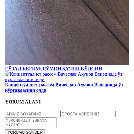
ГЎЗАЛ БЕГИМ: РЎМОН ҚУТЛИ БЎЛСИН
Концептуалист рассом Вячеслав Ахунов Венецияда ўз
кўргазмасини очди
YORUM ALANI
YORUMU GÖNDER