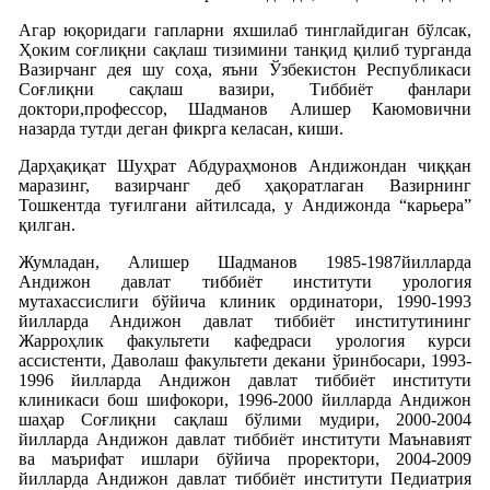
Агар юқоридаги гапларни яхшилаб тинглайдиган бўлсак,
Ҳоким соғлиқни сақлаш тизимини танқид қилиб турганда
Вазирчанг дея шу соҳа, яъни Ўзбекистон Республикаси
Соғлиқни сақлаш вазири, Тиббиёт фанлари
доктори,профессор, Шадманов Алишер Каюмовични
назарда тутди деган фикрга келасан, киши.
Дарҳақиқат Шуҳрат Абдураҳмонов Андижондан чиққан
маразинг, вазирчанг деб ҳақоратлаган Вазирнинг
Тошкентда туғилгани айтилсада, у Андижонда “карьера”
қилган.
Жумладан, Алишер Шадманов 1985-1987йилларда
Андижон давлат тиббиёт институти урология
мутахассислиги бўйича клиник ординатори, 1990-1993
йилларда Андижон давлат тиббиёт институтининг
Жарроҳлик факультети кафедраси урология курси
ассистенти, Даволаш факультети декани ўринбосари, 1993-
1996 йилларда Андижон давлат тиббиёт институти
клиникаси бош шифокори, 1996-2000 йилларда Андижон
шаҳар Соғлиқни сақлаш бўлими мудири, 2000-2004
йилларда Андижон давлат тиббиёт институти Маънавият
ва маърифат ишлари бўйича проректори, 2004-2009
йилларда Андижон давлат тиббиёт институти Педиатрия