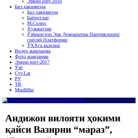
Эркин юрт-2016
Биз ҳақимизда
Биз ҳақимизда
Баёнотлар
М.Солиҳ
Ҳужжатлар
Ўзбекистон Эрк Демократик Партиясининг
сиёсий Платформи
ЎХҲга аъзолик
Видео жамланма
Фото жамланма
Эркин юрт-2017
Ўзб
Cyr-Lat
РУ
TR
Mualliflar
Андижон вилояти ҳокими
қайси Вазирни “мараз”,