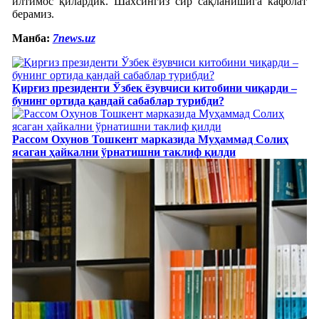
илтимос қилардик. Шахсингиз сир сақланишига кафолат
берамиз.
Манба:
7news.uz
Қирғиз президенти Ўзбек ёзувчиси китобини чиқарди –
бунинг ортида қандай сабаблар турибди?
Рассом Охунов Тошкент марказида Муҳаммад Солиҳ
яcаган ҳайкални ўрнатишни таклиф қилди