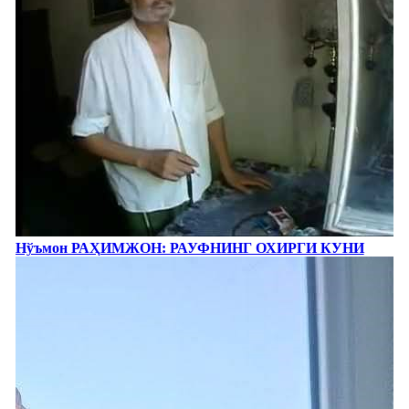
Нўъмон РАҲИМЖОН: РАУФНИНГ ОХИРГИ КУНИ