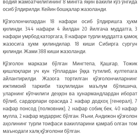
водий жамоатчилигининг 8 мингга яқин вакили кўз ўнгида
осиб ўлдирилди. Кейин бошқалар жазоланди.
Қўзғолончилардан 18 нафари осиб ўлдиришга ҳукм
қилинди. 344 нафари 4 йилдан 20 йилгача муддатга, 3
нафари умрбод каторгага, 8 нафари турли муддатга қамоқ
жазосига ҳукм қилиндилар. 18 киши Сибирга сургун
қилинди. Жами 388 киши жазоланди.
Қўзғолон маркази бўлган Мингтепа, Қашғар, Тожик
қишлоқлари уч кун тўплардан ўққа тутилиб, култепага
айлантирилди. Жазога тортилган қўзғолончиларнинг
ижтимоий таркиби таҳлилидан маълум бўлишича,
уларнинг кўпчилиги деҳқон ва ҳунармандлардан иборат
бўлиб, сардорлари орасида 2 нафар додхоҳ (генерал), 7
нафар понсод (полковник), 2 нафар собиқ бек, 40 нафар
мулла, 2 нафар мударрис бўлган. Яъни, Андижон қўзғолон
аҳолининг турли тоифаси вакилларини қамраб олган том
маънодаги халқ қўзғолони бўлган.