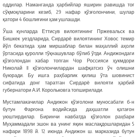
оддилар. Наманганда ҳарбийлар яширин равишда тоғ
сўқмоқларини кезиб, 29 нафар қўзғолончини, шулар
қатори 4 бошлиғини ҳам ушлашди.
Ўша кунларда Еттисув вилоятининг Пржевальск ва
Бишкек уездларида, Сирдарё вилоятининг Ховос темир
йўл бекатида ҳам миршаблар билан маҳаллий аҳоли
ўртасида қуролли тўқнашувлар бўлиб ўтди. Андижондаги
қўзғолондан хабар топган Чор Россияси ҳукмдори
Николай II қўзғолончилардан шафқатсиз ўч олишни
буюради. Бу ишга раҳбарлик қилиш ўта шовинист
сифатида донг таратган Сирдарё вилояти ҳарбий
губернатори А.И. Корольковга топширилади.
Мустамлакачилар Андижон қўзғолони муносабати б-н
бутун Фарғона водийсида даҳшатли қатағон
уюштирдилар. Биринчи навбатда қўзғолон раҳбари
Муҳаммадали эшон ва унинг яқин маслақдошларидан 5
нафари 1898 й. 12 июнда Андижон ш. марказида бутун