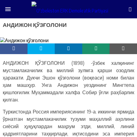
АНДИЖОН ҚЎЗҒОЛОНИ
АНДИЖОН ҚЎЗҒОЛОНИ (1898) -ўзбек халқининг
мустамлакачилик ва миллий зулмга қарши озодлик
ҳаракати. Дукчи Эшон қўзғолони (воқеаси) номи билан
ҳам машҳур. Унга Андижон уездининг Мингтепа
қишлоғилик Муҳаммадали халфа Собир ўғли раҳбарлик
қилган.
Туркистонда Россия империясининг 19-а. иккинчи ярмида
ўрнатган мустамлакачилик тузуми маҳаллий аҳолини
сиёсий ҳуқуқлардан маҳрум этди, миллий, линий
қадриятларини таҳқирлади, иқтисодини эса империя