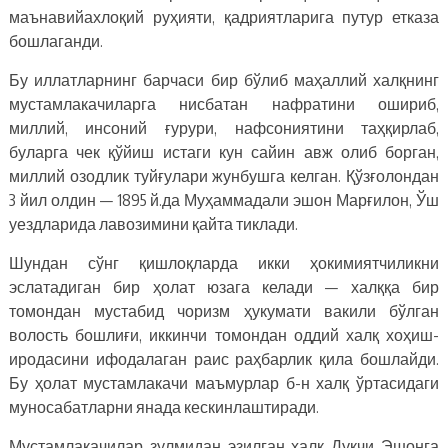
маънавийахлоқий руҳияти, қадриятларига путур етказа
бошлаганди.
Бу иллатларнинг барчаси бир бўлиб маҳаллий халқнинг
мустамлакачиларга нисбатан нафратини ошириб,
миллий, инсоний ғурури, нафсониятини таҳқирлаб,
буларга чек қўйиш истаги кун сайин авж олиб борган,
миллий озодлик туйғулари жунбушга келган. Қўзғолондан
3 йил олдин — 1895 й.да Муҳаммадали эшон Марғилон, Ўш
уездларида лавозимини қайта тиклади.
Шундан сўнг қишлоқларда икки ҳокимиятчиликни
эслатадиган бир ҳолат юзага келади — халққа бир
томондан мустабид чоризм ҳукумати вакили бўлган
волость бошлиғи, иккинчи томондан оддий халқ хоҳиш-
иродасини ифодалаган раис раҳбарлик қила бошлайди.
Бу ҳолат мустамлакачи маъмурлар б-н халқ ўртасидаги
муносабатларни янада кескинлаштиради.
Мустамлакачилар зулмидан эзилган халқ Дукчи Эшонга