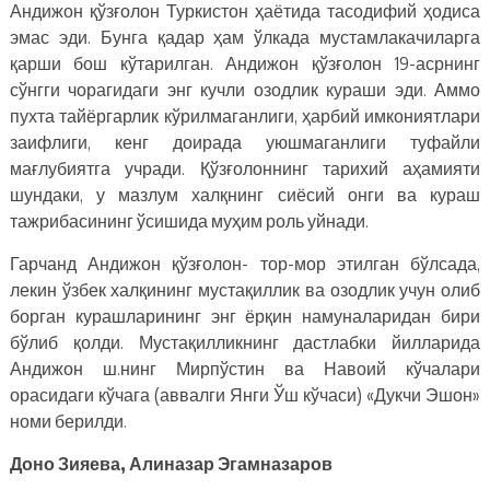
Андижон қўзғолон Туркистон ҳаётида тасодифий ҳодиса
эмас эди. Бунга қадар ҳам ўлкада мустамлакачиларга
қарши бош кўтарилган. Андижон қўзғолон 19-асрнинг
сўнгги чорагидаги энг кучли озодлик кураши эди. Аммо
пухта тайёргарлик кўрилмаганлиги, ҳарбий имкониятлари
заифлиги, кенг доирада уюшмаганлиги туфайли
мағлубиятга учради. Қўзғолоннинг тарихий аҳамияти
шундаки, у мазлум халқнинг сиёсий онги ва кураш
тажрибасининг ўсишида муҳим роль уйнади.
Гарчанд Андижон қўзғолон- тор-мор этилган бўлсада,
лекин ўзбек халқининг мустақиллик ва озодлик учун олиб
борган курашларининг энг ёрқин намуналаридан бири
бўлиб қолди. Мустақилликнинг дастлабки йилларида
Андижон ш.нинг Мирпўстин ва Навоий кўчалари
орасидаги кўчага (аввалги Янги Ўш кўчаси) «Дукчи Эшон»
номи берилди.
Доно Зияева, Алиназар Эгамназаров