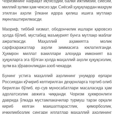
Чоризмнинг нафақат иқтисодий, балки ижтимоий, сиёсий,
миллий зулми ҳам чексиз эди. Сиёсий ҳуқуқлардан маҳрум
этилган аҳоли ўлкани идора қилиш ишига мутлақо
яқинлаштирилмасди.
Маориф, тиббий хизмат, ободончилик ишлари қаровсиз
ҳолда бўлиб, мустабид маъмурият бунга мутлақо маблағ
ажратмасди. Маҳаллий аҳамиятга молик
сарфхаражатлар аҳоли зиммасига юклатилганди.
Ҳукмрон миллат вакиллари алоҳида имконият ва
ҳуқукларга эга бўлган ҳолда маҳаллий аҳоли ҳуқуқсизлик,
зулм ва зўравонликдан азоб чекарди.
Бунинг устига маҳаллий аҳолининг унумдор ерлари
Россиядан кўчириб келтирилган деҳқонларга тортиб олиб
берилган бўлиб, ер-сув муносабатлари масаласида ҳам
адолатсизлик авжига чиққанди. Чоризм ҳукмронлиги
даврида ўлкада мустамлакачилар турмуш тарзи орқали
кириб келган маишатпарастлик, қиморбозлик,
ичкиликбозлик сингари иллатлар маҳаллий аҳолининг