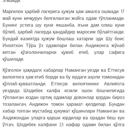
этмайди.
Марғилон ҳарбий лагерига ҳужум ҳам амалга ошмади. 17
май куни кечқурун белгиланган жойга одам тўпланмади.
Бунинг устига шу куни якшанба, яъни дам олиш куни
бўлиб, ҳарбий лагерда қандайдир маросим бўлаётганди.
Бундай вазиятда ҳужум бошлаш хатарли эди. Шу боис
Иноятхон Тўра ўз одамлари билан Андижонга жўнаб
кетган қўзғолончиларни қувиб етиб, улар сафига
қўшилади.
Қўзғолон ҳақидаги хабарлар Наманган уезди ва Еттисув
вилоятига ҳам етиб борди ва бу ердаги аҳоли томонидан
қўллаб-қувватланди. Еттисув вилоятининг Авлиёота
уездида Шодибек халфа исмли эшон бошчилигида
тўпланган юздан ортиқ одамлар довонлар қордан бироз
тозалангач, Андижон томон ҳаракат қилдилар. Бундан
хабар топган мустабид ҳукумат қўшинлари Наманган ва
Андижондан уларга қарши юрдилар ва орадан беш кун
ўтгач, Шодибек халфани 23 нафар одами билан қўлга