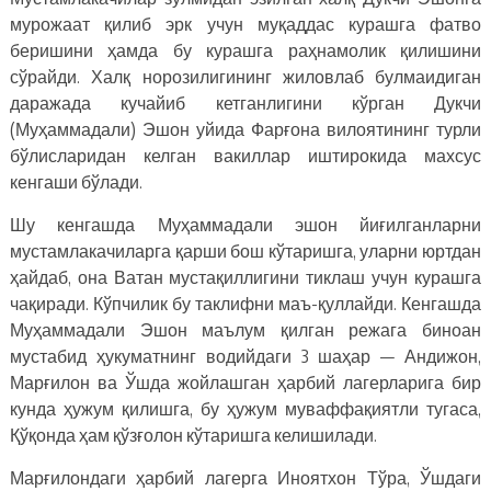
мурожаат қилиб эрк учун муқаддас курашга фатво
беришини ҳамда бу курашга раҳнамолик қилишини
сўрайди. Халқ норозилигининг жиловлаб булмаидиган
даражада кучайиб кетганлигини кўрган Дукчи
(Муҳаммадали) Эшон уйида Фарғона вилоятининг турли
бўлисларидан келган вакиллар иштирокида махсус
кенгаши бўлади.
Шу кенгашда Муҳаммадали эшон йиғилганларни
мустамлакачиларга қарши бош кўтаришга, уларни юртдан
ҳайдаб, она Ватан мустақиллигини тиклаш учун курашга
чақиради. Кўпчилик бу таклифни маъ-қуллайди. Кенгашда
Муҳаммадали Эшон маълум қилган режага биноан
мустабид ҳукуматнинг водийдаги 3 шаҳар — Андижон,
Марғилон ва Ўшда жойлашган ҳарбий лагерларига бир
кунда ҳужум қилишга, бу ҳужум муваффақиятли тугаса,
Қўқонда ҳам қўзғолон кўтаришга келишилади.
Марғилондаги ҳарбий лагерга Иноятхон Тўра, Ўшдаги