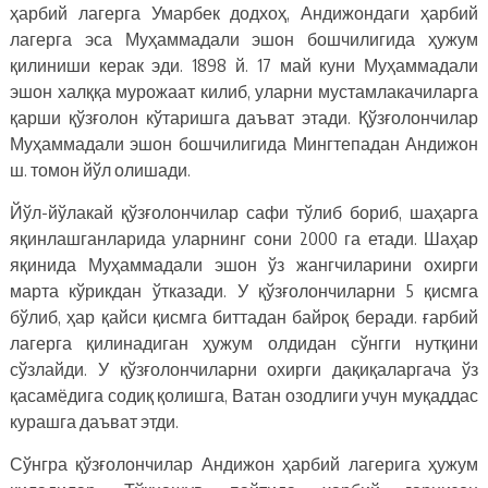
ҳарбий лагерга Умарбек додхоҳ, Андижондаги ҳарбий
лагерга эса Муҳаммадали эшон бошчилигида ҳужум
қилиниши керак эди. 1898 й. 17 май куни Муҳаммадали
эшон халққа мурожаат килиб, уларни мустамлакачиларга
қарши қўзғолон кўтаришга даъват этади. Қўзғолончилар
Муҳаммадали эшон бошчилигида Мингтепадан Андижон
ш. томон йўл олишади.
Йўл-йўлакай қўзғолончилар сафи тўлиб бориб, шаҳарга
яқинлашганларида уларнинг сони 2000 га етади. Шаҳар
яқинида Муҳаммадали эшон ўз жангчиларини охирги
марта кўрикдан ўтказади. У қўзғолончиларни 5 қисмга
бўлиб, ҳар қайси қисмга биттадан байроқ беради. ғарбий
лагерга қилинадиган ҳужум олдидан сўнгги нутқини
сўзлайди. У қўзғолончиларни охирги дақиқаларгача ўз
қасамёдига содиқ қолишга, Ватан озодлиги учун муқаддас
курашга даъват этди.
Сўнгра қўзғолончилар Андижон ҳарбий лагерига ҳужум