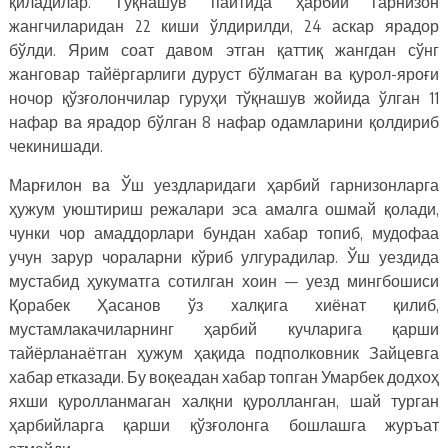
қиладилар. Тўқнашув пайтида ҳарбий гарнизон
жангчиларидан 22 киши ўлдирилди, 24 аскар ярадор
бўлди. Ярим соат давом этган қаттиқ жангдан сўнг
жанговар тайёргарлиги дуруст бўлмаган ва қурол-яроғи
ночор қўзғолончилар гуруҳи тўқнашув жойида ўлган 11
нафар ва ярадор бўлган 8 нафар одамларини қолдириб
чекинишади.
Марғилон ва Ўш уездларидаги ҳарбий гарнизонларга
ҳужум уюштириш режалари эса амалга ошмай қолади,
чунки чор амаддорлари бундан хабар топиб, мудофаа
учун зарур чораларни кўриб улгурадилар. Ўш уездида
мустабид ҳукуматга сотилган хоин — уезд мингбошиси
Қорабек Ҳасанов ўз халқига хиёнат қилиб,
мустамлакачиларнинг ҳарбий кучларига қарши
тайёрланаётган ҳужум ҳақида подполковник Зайцевга
хабар етказади. Бу воқеадан хабар топган Умарбек додхоҳ
яхши қуролланмаган халқни қуролланган, шай турган
ҳарбийларга қарши қўзғолонга бошлашга журъат