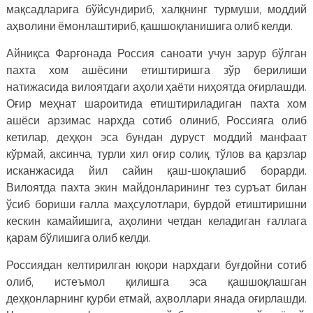
мақсадларига бўйсундириб, халқнинг турмуши, моддий
аҳволини ёмонлаштириб, қашшоқланишига олиб келди.
Айниқса Фарғонада Россия саноати учун зарур бўлган
пахта хом ашёсини етиштиришга зўр берилиши
натижасида вилоятдаги аҳоли ҳаёти ниҳоятда оғирлашди.
Оғир меҳнат шароитида етиштириладиган пахта хом
ашёси арзимас нархда сотиб олиниб, Россияга олиб
кетилар, деҳқон эса бундан дуруст моддий манфаат
кўрмай, аксинча, турли хил оғир солиқ, тўлов ва қарзлар
исканжасида йил сайин қаш-шоқлашиб борарди.
Вилоятда пахта экин майдонларининг тез суръат билан
ўсиб бориши ғалла маҳсулотлари, бурдой етиштиришни
кескин камайишига, аҳолини четдан келадиган ғаллага
қарам бўлишига олиб келди.
Россиядан келтирилган юқори нархдаги буғдойни сотиб
олиб, истеъмол қилишга эса қашшоқлашган
деҳқонларнинг қурби етмай, аҳволлари янада оғирлашди.