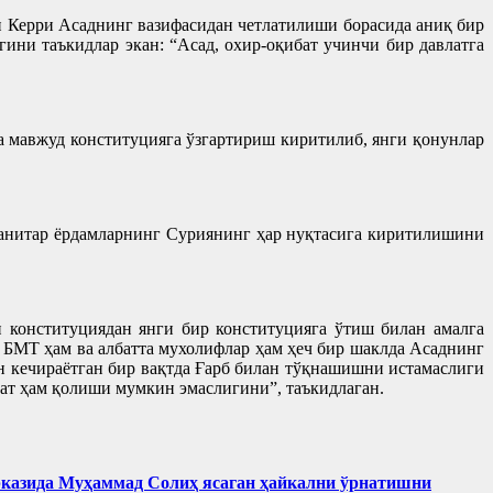
Керри Асаднинг вазифасидан четлатилиши борасида аниқ бир
ини таъкидлар экан: “Асад, охир-оқибат учинчи бир давлатга
а мавжуд конституцияга ўзгартириш киритилиб, янги қонунлар
манитар ёрдамларнинг Суриянинг ҳар нуқтасига киритилишини
 конституциядан янги бир конституцияга ўтиш билан амалга
 БМТ ҳам ва албатта мухолифлар ҳам ҳеч бир шаклда Асаднинг
н кечираётган бир вақтда Ғарб билан тўқнашишни истамаслиги
ат ҳам қолиши мумкин эмаслигини”, таъкидлаган.
рказида Муҳаммад Солиҳ яcаган ҳайкални ўрнатишни