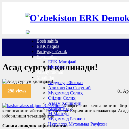
Bosh sahifa
ERK haqida
Partiyaga a’zolik
Bayonotlar
ERK Murojaati
Асад сургун қилинади!
Murojaat
Asosiy ruknlar
Mualliflar
Абдурауф Фитрат
Алихонтўра Соғуний
298 views
01 Apr
Муҳаммад Солиҳ
Ойдин Солиҳ
Аъзам Ҳошимий
Хавфсизлик кенгашининг бир 
Комил Ўтар
келинганини айтган. Бу хабарда Суриянинг келажагида Асад
М.Мансур
юборилиши таъкидланган.
Муҳаммад Бекжон
Нуруллоҳ Муҳаммад Рауфхон
Санага аниқлик киритилмаган