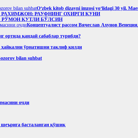
Oʻzbek kitob dizayni imzosi yoʻlidagi 30 yil. M
н РАҲИМЖОН: РАУФНИНГ ОХИРГИ КУНИ
: РЎМОН ҚУТЛИ БЎЛСИН
Концептуалист рассом Вячеслав Ахунов Венецияд
нг ортида қандай сабаблар турибди?
н ҳайкални ўрнатишни таклиф қилди
Bozorov bilan suhbat
змасини очди
ҳ шеърига басталанган қўшиқ