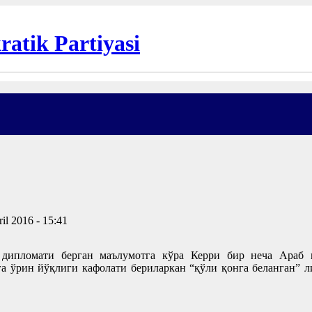
il 2016 - 15:41
дипломати берган маълумотга кўра Керри бир неча Араб м
га ўрин йўқлиги кафолати бериларкан “қўли қонга беланган” 