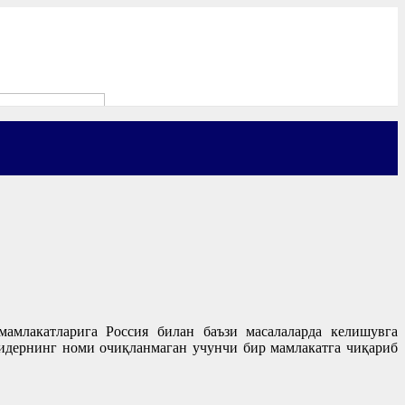
амлакатларига Россия билан баъзи масалаларда келишувга
лидернинг номи очиқланмаган учунчи бир мамлакатга чиқариб