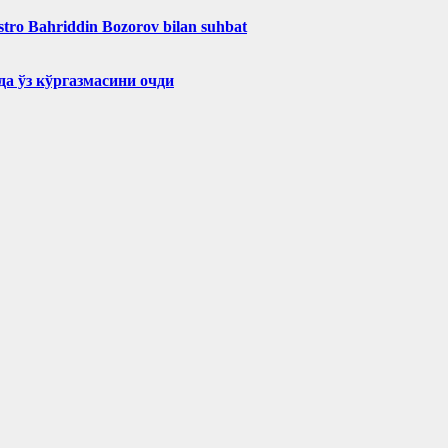
aestro Bahriddin Bozorov bilan suhbat
а ўз кўргазмасини очди