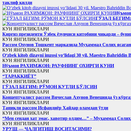
таклиф қилди
Нўъмо
ГЎЗАЛ БЕГИМ
КУН ЯНГИЛИКЛАРИ
Қирғиз президенти Ўзбек ёзувчиси китобини чиқарди – буни
КУН ЯНГИЛИКЛАРИ
Рассом Охунов Тошкент марказида Муҳаммад Солиҳ яcага
КУН ЯНГИЛИКЛАРИ
Oʻzbek kitob dizayni imzosi yoʻlidagi 30 yil. Maestro Bahriddin 
КУН ЯНГИЛИКЛАРИ
Нўъмон РАҲИМЖОН: РАУФНИНГ ОХИРГИ КУНИ
КУН ЯНГИЛИКЛАРИ
“ТАРАҚҚИЁТ”
КУН ЯНГИЛИКЛАРИ
ГЎЗАЛ БЕГИМ: РЎМОН ҚУТЛИ БЎЛСИН
КУН ЯНГИЛИКЛАРИ
Концептуалист рассом Вячеслав Ахунов Венецияда ўз кўрга
КУН ЯНГИЛИКЛАРИ
Таниқли рассом Исфандиёр Ҳайдар оламдан ўтди
КУН ЯНГИЛИКЛАРИ
“Мен сендан хат эмас, хавотир олдим…” – Муҳаммад Соли
КУН ЯНГИЛИКЛАРИ
УРУШ — ЧАЛҒИТИШ ВОСИТАСИМИ?