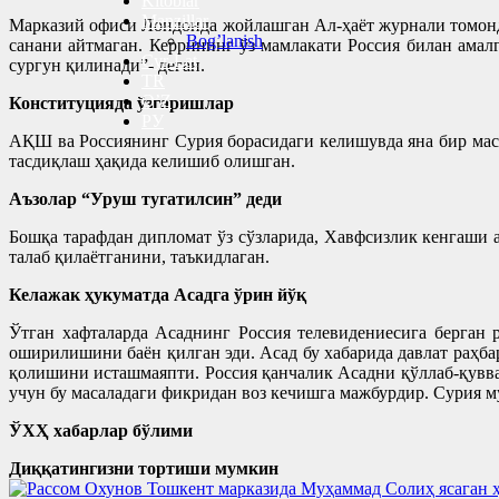
Kitoblar
Manzillar
Марказий офиси Лондонда жойлашган Ал-ҳаёт журнали томон
Bog’lanish
санани айтмаган. Керрининг ўз мамлакати Россия билан амал
Cyr-Lat
сургун қилинади”- деган.
TR
O’Z
Конституцияда ўзгаришлар
РУ
АҚШ ва Россиянинг Сурия борасидаги келишувда яна бир маса
тасдиқлаш ҳақида келишиб олишган.
Аъзолар “Уруш тугатилсин” деди
Бошқа тарафдан дипломат ўз сўзларида, Хавфсизлик кенгаши
талаб қилаётганини, таъкидлаган.
Келажак ҳукуматда Асадга ўрин йўқ
Ўтган хафталарда Асаднинг Россия телевидениесига берган
оширилишини баён қилган эди. Асад бу хабарида давлат раҳб
қолишини исташмаяпти. Россия қанчалик Асадни қўллаб-қувва
учун бу масаладаги фикридан воз кечишга мажбурдир. Сурия 
ЎХҲ хабарлар бўлими
Диққатингизни тортиши мумкин