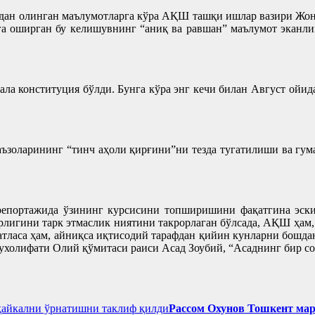
дан олинган маълумотларга кўра АҚШ ташқи ишлар вазири Жон 
га оширган бу келишувнинг “аниқ ва равшан” маълумот эканлиг
ла конституция бўлди. Бунга кўра энг кечи билан Август ойид
 аъзоларининг “тинч аҳоли қирғини”ни тезда тугатилиши ва гу
 репортажида ўзининг курсисини топширишини фақатгина эски
арлигини тарк этмаслик ниятини такрорлаган бўлсада, АҚШ ҳам,
тласа ҳам, айниқса иқтисодий тарафдан қийин кунларни бошда
мухолифати Олий қўмитаси раиси Асад Зоубий, “Асаднинг бир со
Рассом Охунов Тошкент ма