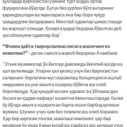
кунларда Қирғизистон ўзининг тўрт юздан ортиқ
фуқаросини йўқотди. Бугун биз қурбон бўлганларнинг
қариндошлари ва яқинларига яна бир бора чуқур
ҳамдардлик билдирамиз. Минглаб одамлар шикастланди
ва жароҳат олишди. Ҳозирга қадар бедарак йўқолган деб
ҳисобланувчи одамлар бор”.
“Фожеа қайта такрорланмаслигига ишончингиз
комилми?”
– деган саволга жавоб бераркан Атамбаев:
“Этник муаммолар ўн йиллар давомида йиғилиб қолди ва
ҳал қилинмади. Уларни ҳал қилиш учун биз Қирғизистон
халқининг бирлигини мустаҳкамлаш Концепцияси ишлаб
чиққанмиз ва уни амалга ошириш бўйича иш олиб
борилмоқда. Ҳар қандай кескин ҳаракат ва ўйламасдан
босилган қадам нафақат вазиятни ёмонлаштиради, балки
бу йўлда амалга оширилган барча ишни барбод қилиши
мумкин. Шунинг учун ҳам биз тизимли иш олиб борамиз.
Ҳар бир қирғизистонлик, мамлакатимизнинг ҳар бир
меҳмони бу ерда ўзини қулай ва хавфсиз ҳис қилиши учун