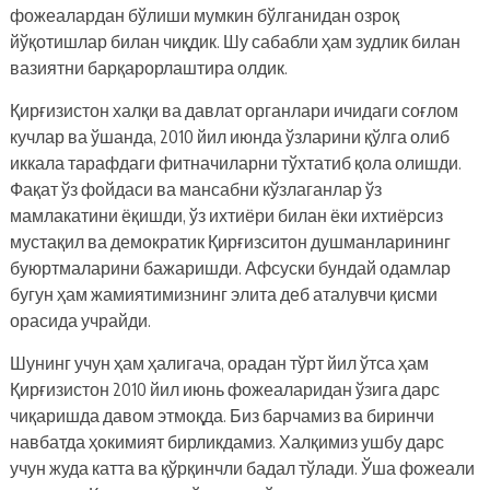
фожеалардан бўлиши мумкин бўлганидан озроқ
йўқотишлар билан чиқдик. Шу сабабли ҳам зудлик билан
вазиятни барқарорлаштира олдик.
Қирғизистон халқи ва давлат органлари ичидаги соғлом
кучлар ва ўшанда, 2010 йил июнда ўзларини қўлга олиб
иккала тарафдаги фитначиларни тўхтатиб қола олишди.
Фақат ўз фойдаси ва мансабни кўзлаганлар ўз
мамлакатини ёқишди, ўз ихтиёри билан ёки ихтиёрсиз
мустақил ва демократик Қирғизситон душманларининг
буюртмаларини бажаришди. Афсуски бундай одамлар
бугун ҳам жамиятимизнинг элита деб аталувчи қисми
орасида учрайди.
Шунинг учун ҳам ҳалигача, орадан тўрт йил ўтса ҳам
Қирғизистон 2010 йил июнь фожеаларидан ўзига дарс
чиқаришда давом этмоқда. Биз барчамиз ва биринчи
навбатда ҳокимият бирликдамиз. Халқимиз ушбу дарс
учун жуда катта ва қўрқинчли бадал тўлади. Ўша фожеали