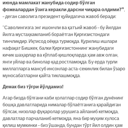
июнда мамлакат жанубида содир бўлган
фожеалардан ўзига керакли дарсни чиқара олдими?”
,
– деган саволига президент қуйидагича жавоб беради:
“Саволингизга энг ишончли ва қатъий жавоб – бу йилдан
йилга мустаҳкамланиб бораётган Қирғизистондаги
тинчликдир. Иқтисод оёққа турмоқда. Қурилиш ишлари
нафақат Бишкек, балки Қирғизистоннинг жанубидаги
кичик шаҳарлар ва кўплаб қишлоқларда ҳам авж олган,
янги уйлар ва бинолар қад ростламоқда. Бу ерда турли
миллатларга мансуб инсонлар аста-секинлик билан ўзаро
муносабатларни қайта тиклашмоқда.
Демак биз тўғри йўлдамиз!
Агар бизда бўлгани каби ҳолатлар содир бўлган дунёнинг
бошқа давлатларида нималар бўлаётганига қарайдиган
бўлсак, низолар фуқаролар урушига айланиб кетмоқда,
давлатлар парчаланиб кетмоқда, яна бир муҳим хулоса
қилиш мумкинки – биз ўшанда, бундан тўрт йил олдин ҳам