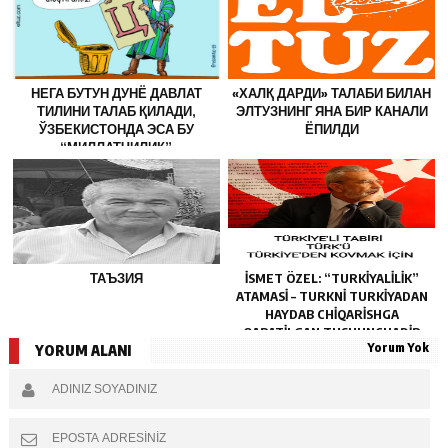
НЕГА БУТУН ДУНЁ ДАВЛАТ
«ХАЛҚ ДАРДИ» ТАЛАБИ БИЛАН
ТИЛИНИ ТАЛАБ ҚИЛАДИ,
ЭЛТУЗНИНГ ЯНА БИР КАНАЛИ
ЎЗБЕКИСТОНДА ЭСА БУ
ЁПИЛДИ
“МИЛЛАТЧИЛИК”
ҲИСОБЛАНАДИ?
ТАЪЗИЯ
İSMET ÖZEL: “TURKIYALILIK”
ATAMASI – TURKNI TURKIYADAN
HAYDAB CHIQARISHGA
QARATILGAN TUSHUNCHADIR
Yorum Yok
YORUM ALANI