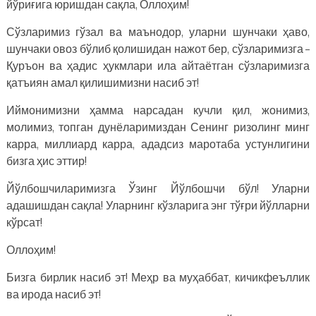
йўриғига юришдан сақла, Оллоҳим!
Сўзларимиз гўзал ва маънодор, уларни шунчаки ҳаво,
шунчаки овоз бўлиб қолишидан нажот бер, сўзларимизга –
Қуръон ва ҳадис ҳукмлари ила айтаётган сўзларимизга
қатъиян амал қилишимизни насиб эт!
Иймонимизни ҳамма нарсадан кучли қил, жонимиз,
молимиз, топган дунёларимиздан Сенинг ризолинг минг
карра, миллиард карра, ададсиз маротаба устунлигини
бизга ҳис эттир!
Йўлбошчиларимизга Ўзинг Йўлбошчи бўл! Уларни
адашишдан сақла! Уларнинг кўзларига энг тўғри йўлларни
кўрсат!
Оллоҳим!
Бизга бирлик насиб эт! Меҳр ва муҳаббат, кичикфеъллик
ва ирода насиб эт!