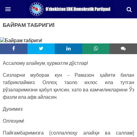
БАЙРАМ ТАБРИГИ!
Ассалому алайкум, ҳурматли дўстлар!
Сизларни муборак кун – Рамазон ҳайити билан
табриклаймиз. Оллоҳ таоло ихлос ила тутган
рўзаларимизни қабул қилсин, хато ва камчиликларини Ўз
фазли ила афв айласин.
Дуоимиз:
Оллоҳим!
Пайғамбаримизга (соллаллоҳу алайҳи ва саллам)