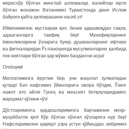
меросхўр бўлган минглаб алломалар, валийлар юрти
бўлган жонажон Ватанимиз Туркистонда дини Ислом
байроғи қайта ҳилпирашини насиб эт!
Иймонимизни мустаҳкам қил, бизни адашмоқдан сақла,
адашганларга тавфиқ бер! Мунофиқларнинг
ёмонликларини ўзларига буюр, душманларнинг ифтиро
ва фитналаридан Ўз паноҳингда мусулмонларни, қалбида
пок ниятлари бўлган ҳар мўмин бандангни асра!
Оллоҳим!
Миллатимизга ёруғлик бер, уни жаҳолат зулматидан
қутқар! Биз нафсимиз ўйинларига овора бўлдик, Ўзинг
нажот ато айла! Гуноҳ ва маъсият ботқоқларидамиз,
марҳамат қўлини чўз!
Дўстларимизга, қардошларимизга барчамизни меҳр-
муҳаббатли қил! Кўр бўлган кўнгил кўзларига нур бер!
Нафсларимизни ҳақиқат узра устун қўйишдан, кибримиз