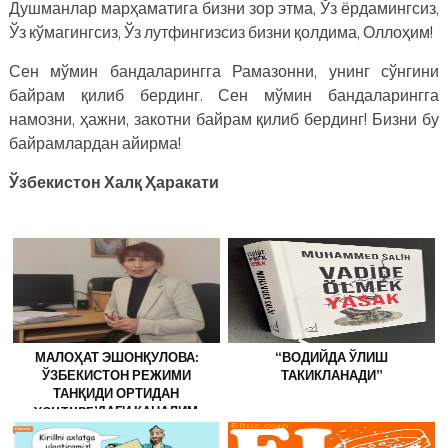
Душманлар марҳаматига бизни зор этма, Ўз ёрдамингсиз,
Ўз кўмагингсиз, Ўз лутфингизсиз бизни қолдима, Оллоҳим!
Сен мўмин бандаларингга Рамазонни, унинг сўнгини
байрам қилиб бердинг. Сен мўмин бандаларингга
намозни, ҳажни, закотни байрам қилиб бердинг! Бизни бу
байрамлардан айирма!
Ўзбекистон Халқ Ҳаракати
МАЛОҲАТ ЭШОНҚУЛОВА:
“ВОДИЙДА ЎЛИШ
ЎЗБЕКИСТОН РЕЖИМИ
ТАКИКЛАНАДИ”
ТАНҚИДИ ОРТИДАН
YOUTUBE’ДАГИ КАНАЛИМ
ЁПИЛДИ