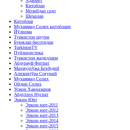
Адабиёт
Китоблар
Мозийдан садо
Шеърлар
Китоблар
Муҳаммад Солиҳ китоблари
Йўлнома
Туркистон шуури
Буюклар бисотидан
TurkistonTV
Публицистика
Туркистон жадидлари
Абдурауф Фитрат
Маҳмудхўжа Беҳбудий
Алихонтўра Соғуний
Муҳаммад Солиҳ
Ойдин Солиҳ
Усмон Ҳақназаров
Абдуллоҳ Нусрат
Эркин Юрт
Эркин юрт-2011
Эркин юрт-2012
Эркин юрт-2013
Эркин юрт-2014
Эркин юрт-2015