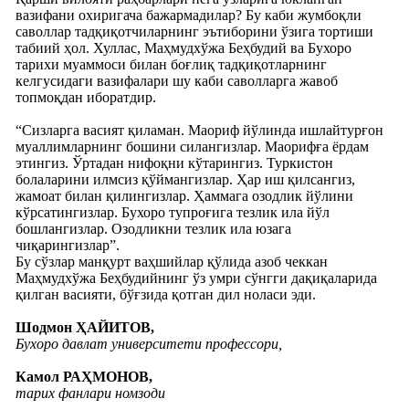
вазифани охиригача бажармадилар? Бу каби жумбоқли
саволлар тадқиқотчиларнинг эътиборини ўзига тортиши
табиий ҳол. Хуллас, Маҳмудхўжа Беҳбудий ва Бухоро
тарихи муаммоси билан боғлиқ тадқиқотларнинг
келгусидаги вазифалари шу каби саволларга жавоб
топмоқдан иборатдир.
“Сизларга васият қиламан. Маориф йўлинда ишлайтурғон
муаллимларнинг бошини силангизлар. Маорифға ёрдам
этингиз. Ўртадан нифоқни кўтарингиз. Туркистон
болаларини илмсиз қўймангизлар. Ҳар иш қилсангиз,
жамоат билан қилингизлар. Ҳаммага озодлик йўлини
кўрсатингизлар. Бухоро тупроғига тезлик ила йўл
бошлангизлар. Озодликни тезлик ила юзага
чиқарингизлар”.
Бу сўзлар манқурт ваҳшийлар қўлида азоб чеккан
Маҳмудхўжа Беҳбудийнинг ўз умри сўнгги дақиқаларида
қилган васияти, бўғзида қотган дил ноласи эди.
Шодмон ҲАЙИТОВ,
Бухоро давлат университети профессори,
Камол РАҲМОНОВ,
тарих фанлари номзоди