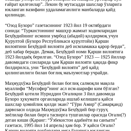
ғайрат қилғонлар”. Лекин бу мутасадди шахслар ўзларига
юкланган вазифани уддаламаганлиги манбаларда қайд
қилинади.
“Озод Бухоро” газетасининг 1923 йил 19 октябрдаги
сонида: “Туркистоннинг машҳур жамоат ходимларидан
Беҳбудийнинг исмини умрбод (абадий) қолдирмоқ учун
Қурултой (Бухоро Республикаси қурултойи) Қарши
вилоятини Беҳбудий вилояти деб исмламакка қарор берди”,
деб хабар беради. Демак, Беҳбудий номи Қарши вилоятига
1923 йилдаёқ берилган. “Озод Бухоро” 1923 — 1925 йиллар
давомидаги сонларида ҳам Қарши вилояти ҳақида фикр
билдирилса, уни “Беҳбудий вилояти” деб қайд
қилинганлиги билан боғлиқ маълумотлар учрайди.
Маҳмудхўжа Беҳбудий билан боғлиқ салмоқли мақола
муаллифи “Мусофир”нинг асл исм-шарифи ким бўлган?
Беҳбудий қотили Нуриддин Оғалиқни 3 йил давомида
Бухоро ҳукумати органларида ишлаб келишига қайси
шахслар ҳомийлик қилди экан? “Гўри Амир” (Самарқанд)
дарвозаси олдида Маҳмудхўжа Беҳбудий бир гуруҳ
зиёлилар билан бирга тасвирга тушганлар орасида Оғали(?)
деган киши (Қаранг: “Ўзбекистон адабиёти ва санъати”
газетаси, 1995 йил 14 апрель) ҳам бор. У қайси Оғали?
Қарши вилояти раҳбарлари нега ўзларига юкланган