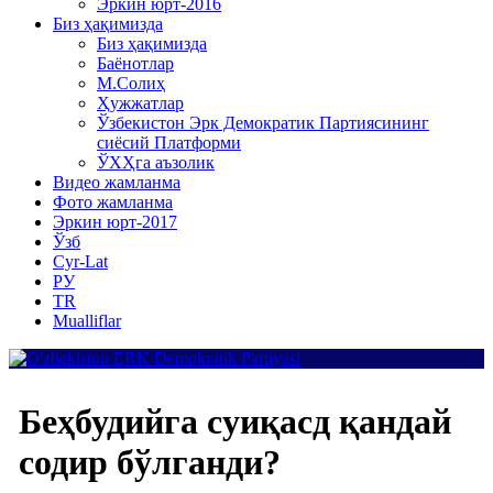
Эркин юрт-2016
Биз ҳақимизда
Биз ҳақимизда
Баёнотлар
М.Солиҳ
Ҳужжатлар
Ўзбекистон Эрк Демократик Партиясининг
сиёсий Платформи
ЎХҲга аъзолик
Видео жамланма
Фото жамланма
Эркин юрт-2017
Ўзб
Cyr-Lat
РУ
TR
Mualliflar
Беҳбудийга суиқасд қандай
содир бўлганди?