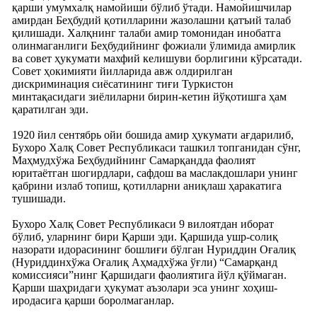
қарши умумхалқ намойиши бўлиб ўтади. Намойишчилар
амирдан Беҳбудий қотилларини жазолашни қатъий талаб
қилишади. Халқнинг талаби амир томонидан инобатга
олинмаганлиги Беҳбудийнинг фожиали ўлимида амирлик
ва совет ҳукумати махфий келишуви борлигини кўрсатади.
Совет ҳокимияти йилларида авж олдирилган
дискриминация сиёсатининг тиғи Туркистон
минтақасидаги зиёлиларни бирин-кетин йўқотишга ҳам
қаратилган эди.
1920 йил сентябрь ойи бошида амир ҳукумати ағдарилиб,
Бухоро Халқ Совет Республикаси ташкил топганидан сўнг,
Маҳмудхўжа Беҳбудийнинг Самарқандда фаолият
юритаётган шогирдлари, сафдош ва маслакдошлари унинг
қабрини излаб топиш, қотилларни аниқлаш ҳаракатига
тушишади.
Бухоро Халқ Совет Республикаси 9 вилоятдан иборат
бўлиб, уларнинг бири Қарши эди. Қаршида ушр-солиқ
назорати идорасининг бошлиғи бўлган Нуриддин Оғалиқ
(Нуриддинхўжа Оғалиқ Аҳмадхўжа ўғли) “Самарқанд
комиссияси”нинг Қаршидаги фаолиятига йўл қўймаган.
Қарши шаҳридаги ҳукумат аъзолари эса унинг хоҳиш-
иродасига қарши боролмаганлар.