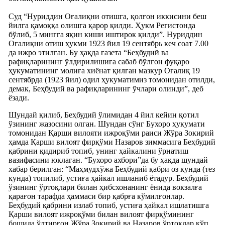
Суд “Нуриддин Оғалиқни отишга, қолғон иккисини беш
йилга қамоққа олишга қарор қилди. Ҳукм Регистонда
бўлиб, 5 мингга яқин киши иштирок қилди”. Нуриддин
Оғалиқни отиш ҳукми 1923 йил 19 сентябрь кеч соат 7.00
да ижро этилган. Бу ҳақда газета “Беҳбудий ва
рафиқларининг ўлдирилишига сабаб бўлғон фуқаро
ҳукуматининг молиға хиёнат қилган мазкур Оғалиқ 19
сентябрда (1923 йил) одил ҳукуматимиз томонидан отилди,
демак, Беҳбудий ва рафиқларининг ўчлари олинди”, деб
ёзади.
Шундай қилиб, Беҳбудий ўлимидан 4 йил кейин қотил
ўзининг жазосини олган. Шундан сўнг Бухоро ҳукумати
томонидан Қарши вилояти ижроқўми раиси Жўра Зокирий
ҳамда Қарши вилоят фирқўми Назаров зиммасига Беҳбудий
қабрини қидириб топиб, унинг ҳайкалини ўрнатиш
вазифасини юклаган. “Бухоро ахбори”да бу ҳақда шундай
хабар берилган: “Маҳмудхўжа Беҳбудий қабри оз кунда (тез
кунда) топилиб, устиға ҳайкал ишланиб ётадур. Беҳбудий
ўзининг ўртоқлари билан ҳибсхонанинг ёнида вокзалға
қарағон тарафда ҳаммаси бир қабрға кўмилғонлар.
Беҳбудий қабрини излаб топиб, устиға ҳайкал ишлатишга
Қарши вилоят ижроқўми билан вилоят фирқўмининг
бошида ўлтирғон Жўра Зокирий ва Назаров ўртоқлар кўп