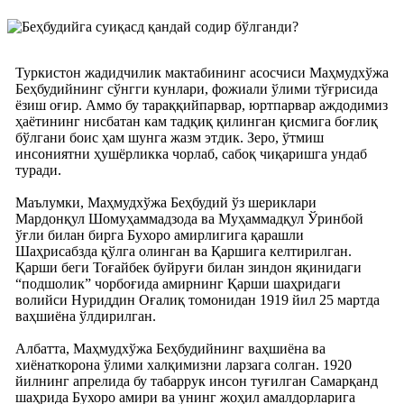
Туркистон жадидчилик мактабининг асосчиси Маҳмудхўжа
Беҳбудийнинг сўнгги кунлари, фожиали ўлими тўғрисида
ёзиш оғир. Аммо бу тараққийпарвар, юртпарвар аждодимиз
ҳаётининг нисбатан кам тадқиқ қилинган қисмига боғлиқ
бўлгани боис ҳам шунга жазм этдик. Зеро, ўтмиш
инсониятни ҳушёрликка чорлаб, сабоқ чиқаришга ундаб
туради.
Маълумки, Маҳмудхўжа Беҳбудий ўз шериклари
Мардонқул Шомуҳаммадзода ва Муҳаммадқул Ўринбой
ўғли билан бирга Бухоро амирлигига қарашли
Шаҳрисабзда қўлга олинган ва Қаршига келтирилган.
Қарши беги Тоғайбек буйруғи билан зиндон яқинидаги
“подшолик” чорбоғида амирнинг Қарши шаҳридаги
волийси Нуриддин Оғалиқ томонидан 1919 йил 25 мартда
ваҳшиёна ўлдирилган.
Албатта, Маҳмудхўжа Беҳбудийнинг ваҳшиёна ва
хиёнаткорона ўлими халқимизни ларзага солган. 1920
йилнинг апрелида бу табаррук инсон туғилган Самарқанд
шаҳрида Бухоро амири ва унинг жоҳил амалдорларига