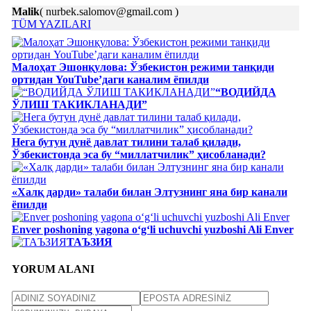
Malik
( nurbek.salomov@gmail.com )
TÜM YAZILARI
Малоҳат Эшонқулова: Ўзбекистон режими танқиди
ортидан YouTube’даги каналим ёпилди
“ВОДИЙДА
ЎЛИШ ТАКИКЛАНАДИ”
Нега бутун дунё давлат тилини талаб қилади,
Ўзбекистонда эса бу “миллатчилик” ҳисобланади?
«Халқ дарди» талаби билан Элтузнинг яна бир канали
ёпилди
Enver poshoning yagona o‘g‘li uchuvchi yuzboshi Ali Enver
ТАЪЗИЯ
YORUM ALANI