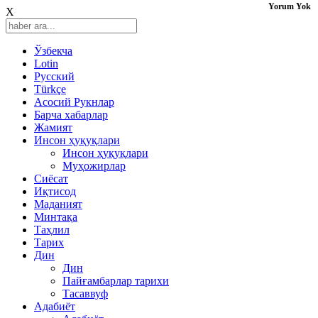
Yorum Yok
X
Ўзбекча
Lotin
Русский
Türkçe
Асосий Рукнлар
Барча хабарлар
Жамият
Инсон ҳуқуқлари
Инсон ҳуқуқлари
Муҳожирлар
Сиёсат
Иқтисод
Mаданият
Минтақа
Таҳлил
Тарих
Дин
Дин
Пайғамбарлар тарихи
Тасаввуф
Адабиёт