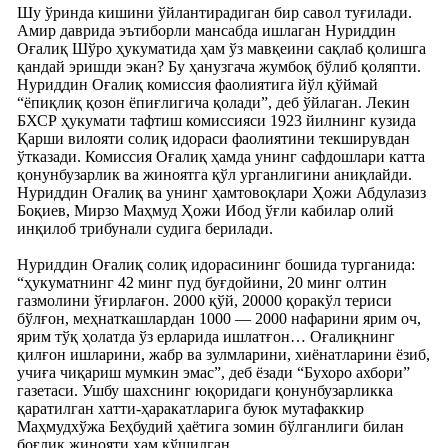
Шу ўринда кишини ўйлантирадиган бир савол туғилади.
Амир даврида эътиборли мансабда ишлаган Нуриддин
Оғалиқ Шўро ҳукуматида ҳам ўз мавқеини сақлаб қолишга
қандай эришди экан? Бу ҳанузгача жумбоқ бўлиб қоляпти.
Нуриддин Оғалиқ комиссия фаолиятига йўл қўймай
“ёпиқлиқ қозон ёпиғлигича қолади”, деб ўйлаган. Лекин
БХСР ҳукумати тафтиш комиссияси 1923 йилнинг кузида
Қарши вилояти солиқ идораси фаолиятини текширувдан
ўтказади. Комиссия Оғалиқ ҳамда унинг сафдошлари катта
қонунбузарлик ва жиноятга қўл урганлигини аниқлайди.
Нуриддин Оғалиқ ва унинг ҳамтовоқлари Ҳожи Абдулазиз
Боқиев, Мирзо Маҳмуд Ҳожи Ибод ўғли кабилар олий
инқилоб трибунали судига берилади.
Нуриддин Оғалиқ солиқ идорасининг бошида турганида:
“ҳукуматнинг 42 минг пуд буғдойини, 20 минг олтин
газмолини ўғирлағон. 2000 қўй, 20000 қоракўл териси
бўлғон, меҳнаткашлардан 1000 — 2000 нафарини ярим оч,
ярим тўқ ҳолатда ўз ерларида ишлатғон… Оғалиқнинг
қилғон ишларини, жабр ва зулмларини, хиёнатларини ёзиб,
учиға чиқариш мумкин эмас”, деб ёзади “Бухоро ахбори”
газетаси. Ушбу шахснинг юқоридаги қонунбузарликка
қаратилган хатти-ҳаракатларига буюк мутафаккир
Маҳмудхўжа Беҳбудий ҳаётига зомин бўлганлиги билан
боғлиқ жинояти ҳам қўшилган.