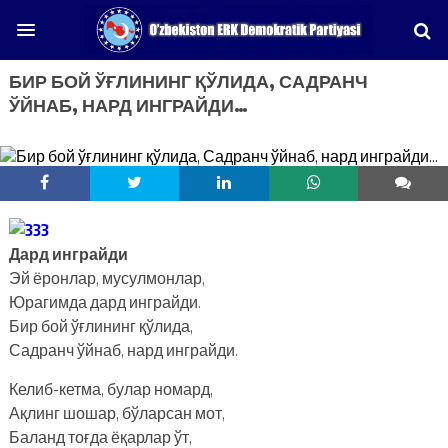
БИР БОЙ ЎҒЛИНИНГ ҚЎЛИДА, САДРАНЧ
ЎЙНАБ, НАРД ИНГРАЙДИ…
Дард инграйди
Эй ёронлар, мусулмонлар,
Юрагимда дард инграйди.
Бир бой ўғлининг қўлида,
Садранч ўйнаб, нард инграйди.
Келиб-кетма, булар номард,
Ақлинг шошар, бўларсан мот,
Баланд тоғда ёқарлар ўт,