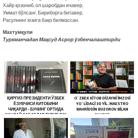
Хайр қозониб, ол шаробдан ичавер,
Уммат бўлсанг, Бириборга битавер,
Расулнинг юзига бақо билмассан.
Махтумқули
Туркманчадан Мақсуд Асрор ўзбекчалаштирди
ҚИРҒИЗ ПРЕЗИДЕНТИ ЎЗБЕК
OʻZBEK KITOB DIZAYNI IMZOSI
ЁЗУВЧИСИ КИТОБИНИ
YOʻLIDAGI 30 YIL. MAESTRO
ЧИҚАРДИ – БУНИНГ ОРТИДА
BAHRIDDIN BOZOROV BILAN
ҚАНДАЙ САБАБЛАР ТУРИБДИ?
SUHBAT