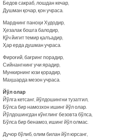
Бедов сакраб, лошдан кечар,
Душман қочар, қон учраса.
Марднинг паноҳи Худодир,
Ҳезалак бошга балодир,
Қўч йигит темир қалъадир,
Ҳар ерда душман учраса.
Фироғий, бағринг порадир,
Сийнангнинг учи ярадир,
Мункирнинг юзи қорадир,
Маҳшарда мезон учраса.
Йўл олар
Йўлга кетсанг, йўлдошингни тузатгил,
Бўлса бир намозхон ишинг йўл олар.
Йўлдошингдан кўнглинг безовта бўлса,
Бўлса бир бенамоз, ишинг йўл олмас.
Дучор бўлиб, олим билан йўл юрсанг,