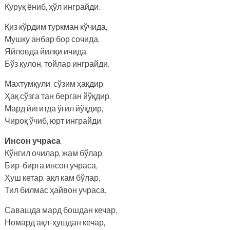
Қуруқ ёниб, ҳўл инграйди.
Қиз кўрдим туркман кўчида,
Мушку анбар бор сочида,
Яйловда йилқи ичида,
Бўз қулон, тойлар инграйди.
Махтумқули, сўзим ҳақдир,
Ҳақ сўзга тан берган йўқдир,
Мард йигитда ўғил йўқдир,
Чироқ ўчиб, юрт инграйди.
Инсон учраса
Кўнгил очилар, жам бўлар,
Бир-бирга инсон учраса,
Ҳуш кетар, ақл кам бўлар,
Тил билмас ҳайвон учраса.
Савашда мард бошдан кечар,
Номард ақл-ҳушдан кечар,