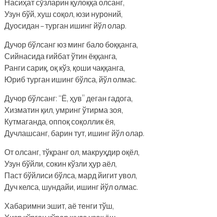
Насиҳат сўзларин қулоққа олсанг,
Узун бўй, хуш соқол, юзи нуроний,
Дуосидан – турган ишинг йўл олар.
Дучор бўлсанг юз минг бало боққанга,
Сийнасида ғийбат ўтин ёққанга,
Ранги сариқ, оқ кўз, қоши чаққанга,
Юриб турган ишинг бўлса, йўл олмас.
Дучор бўлсанг: “Ё, ҳув” деган гадога,
Хизматин қил, умринг ўтирма зоя,
Кутмаганда, оппоқ соқоллик ёя,
Дучлашсанг, барин тут, ишинг йўл олар.
От олсанг, тўқранг ол, макруҳдир оқёл,
Узун бўйли, сокин кўзли ҳур аёл,
Паст бўйлиси бўлса, мард йигит увол,
Дуч келса, шундайи, ишинг йўл олмас.
Хабаримни эшит, аё тенги тўш,