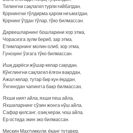
Тилингни сақлагил турли ғийбатдан,
Қорнингни тўлдирма ҳаром неъматдан,
Қорнинг ўтдан тўлар, тўко билмассан.
Дарвешларнинг бошларини хор этма,
Чорасизга зулм бериб, зар этма,
Етимларнинг молин олиб, зор этма,
Гуноҳинг ўзгага тўко билмассан.
Ишқ дарёси жўшар келар сақодан,
Кўнглингни сақлагил ёлғон вақодан,
Ажал келар, тутар бир кун ёқадан,
Ўнгингдан чапингга бақо билмассан,
Яхши ният айла, яхши пеш айла,
Яхшиларнинг сўзин жонга нўш айла,
Сафар қилсанг, озиқ керак, чош айла,
Ер остида экин эко билмассан.
Мискин Махтумқули, ёқанг тутавер,