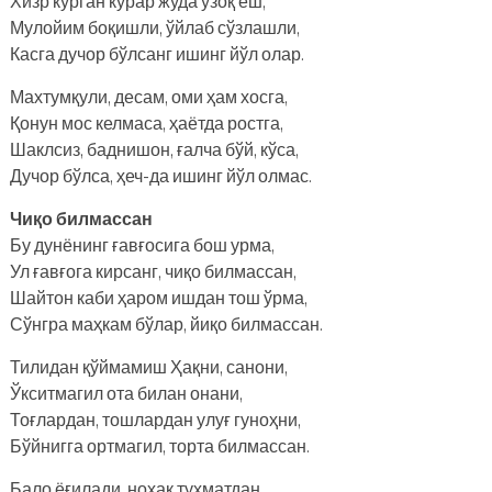
Хизр кўрган кўрар жуда узоқ ёш,
Мулойим боқишли, ўйлаб сўзлашли,
Касга дучор бўлсанг ишинг йўл олар.
Махтумқули, десам, оми ҳам хосга,
Қонун мос келмаса, ҳаётда ростга,
Шаклсиз, баднишон, ғалча бўй, кўса,
Дучор бўлса, ҳеч-да ишинг йўл олмас.
Чиқо билмассан
Бу дунёнинг ғавғосига бош урма,
Ул ғавғога кирсанг, чиқо билмассан,
Шайтон каби ҳаром ишдан тош ўрма,
Сўнгра маҳкам бўлар, йиқо билмассан.
Тилидан қўймамиш Ҳақни, санони,
Ўкситмагил ота билан онани,
Тоғлардан, тошлардан улуғ гуноҳни,
Бўйнигга ортмагил, торта билмассан.
Бало ёғилади, ноҳақ туҳматдан,