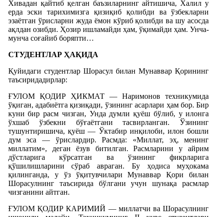
Хивадан қайтиб қелган баъзиларнинг айтишича, Халил у
ерда эски тарихимизга қизиқиб қолибди ва ўзбекларни
эзаётган ўрисларни жуда ёмон кўриб қолибди ва шу асосда
ақлдан озибди. Ҳозир ишламайди ҳам, ўқимайди ҳам. Унча-
мунча соғайиб боряпти…
СТУДЕНТЛАР ҲАҚИДА
Қуйидаги студентлар Шорасул билан Мунаввар Қорининг
таъсиридадирлар:
ҒУЛОМ ҚОДИР ҲИКМАТ — Наримонов техникумида
ўқиган, адабиётга қизиқади, ўзининг асарлари ҳам бор. Бир
куни бир расм чизган, Унда думли қуёш бўлиб, у илонга
ўхшаб ўзбекни бўғаётгани тасвирланган. Ўзининг
тушунтиришича, қуёш — Ўктабир инқилоби, илон бошли
дум эса — ўрислардир. Расмда: «Миллат, эҳ, менинг
миллатим», деган ёзув битилган. Расмларини у айрим
дўстларига кўрсатган ва ўзининг фикрларига
қўшилишларини сўраб авраган. Бу ҳодиса муҳокама
қилинганда, у ўз ўқитувчилари Мунаввар Қори билан
Шорасулнинг таъсирида бўлгани учун шунақа расмлар
чизганини айтган.
ҒУЛОМ ҚОДИР КАРИМИЙ — миллатчи ва Шорасулнинг