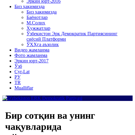
Эркин юрт-2016
Биз ҳақимизда
Биз ҳақимизда
Баёнотлар
М.Солиҳ
Ҳужжатлар
Ўзбекистон Эрк Демократик Партиясининг
сиёсий Платформи
ЎХҲга аъзолик
Видео жамланма
Фото жамланма
Эркин юрт-2017
Ўзб
Cyr-Lat
РУ
TR
Mualliflar
Бир сотқин ва унинг
чақувларида