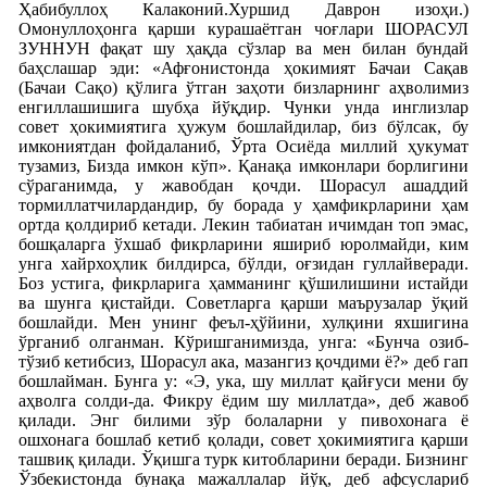
Ҳабибуллоҳ Калакониӣ.Хуршид Даврон изоҳи.)
Омонуллоҳонга қарши курашаётган чоғлари ШОРАСУЛ
ЗУННУН фақат шу ҳақда сўзлар ва мен билан бундай
баҳслашар эди: «Афғонистонда ҳокимият Бачаи Сақав
(Бачаи Сақо) қўлига ўтган заҳоти бизларнинг аҳволимиз
енгиллашишига шубҳа йўқдир. Чунки унда инглизлар
совет ҳокимиятига ҳужум бошлайдилар, биз бўлсак, бу
имкониятдан фойдаланиб, Ўрта Осиёда миллий ҳукумат
тузамиз, Бизда имкон кўп». Қанақа имконлари борлигини
сўраганимда, у жавобдан қочди. Шорасул ашаддий
тормиллатчилардандир, бу борада у ҳамфикрларини ҳам
ортда қолдириб кетади. Лекин табиатан ичимдан топ эмас,
бошқаларга ўхшаб фикрларини яшириб юролмайди, ким
унга хайрхоҳлик билдирса, бўлди, оғзидан гуллайверади.
Боз устига, фикрларига ҳамманинг қўшилишини истайди
ва шунга қистайди. Советларга қарши маърузалар ўқий
бошлайди. Мен унинг феъл-ҳўйини, хулқини яхшигина
ўрганиб олганман. Кўришганимизда, унга: «Бунча озиб-
тўзиб кетибсиз, Шорасул ака, мазангиз қочдими ё?» деб гап
бошлайман. Бунга у: «Э, ука, шу миллат қайғуси мени бу
аҳволга солди-да. Фикру ёдим шу миллатда», деб жавоб
қилади. Энг билими зўр болаларни у пивохонага ё
ошхонага бошлаб кетиб қолади, совет ҳокимиятига қарши
ташвиқ қилади. Ўқишга турк китобларини беради. Бизнинг
Ўзбекистонда бунақа мажаллалар йўқ, деб афсуслариб