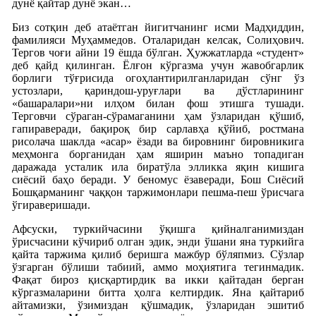
дунё қайтар дунё экан…
Биз сотқин деб атаётган йигитчанинг исми Мадҳиддин,
фамилияси Муҳаммедов. Оталаридан келсак, Солиҳович.
Тергов чоғи айни 19 ёшда бўлган. Ҳужжатларда «студент»
деб қайд қилинган. Ёлғон кўргазма учун жавобгарлик
борлиги тўғрисида огоҳлантирилганларидан сўнг ўз
устозлари, қариндош-уруғлари ва дўстларининг
«башаралари»ни илҳом билан фош этишга тушади.
Терговчи сўраган-сўрамаганини ҳам ўзларидан қўшиб,
гапираверади, бақироқ бир сарлавҳа қўйиб, ростмана
рисолача шаклда «асар» ёзади ва бировнинг бировникига
меҳмонга борганидан ҳам яширин маъно топадиган
даражада усталик ила биратўла элликка яқин кишига
сиёсий баҳо беради. У беномус ёзаверади, Бош Сиёсий
Бошқарманинг чаққон таржимонлари пешма-пеш ўрисчага
ўгираверишади.
Афсуски, туркийчасини ўқишга қийналганимиздан
ўрисчасини кўчириб олган эдик, энди ўшани яна туркийга
қайта таржима қилиб беришга мажбур бўляпмиз. Сўзлар
ўзгарган бўлиши табиий, аммо моҳиятига тегинмадик.
Фақат бироз қисқартирдик ва икки қайтадан берган
кўргазмаларини битта ҳолга келтирдик. Яна қайтариб
айтамизки, ўзимиздан қўшмадик, ўзларидан эшитиб