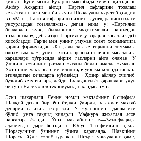
қилган. Буни менга Бухарин мактабида хизмат қиладиган
Акбар Асқарий айтди. Партия сафларини тозалаш
кетаётган палла мен бир куни Шорасулни учратиб қолдим
ва: «Мана, Партия сафларини сизнинг дунёқарашингиздаги
унсурлардан тозалаяпмиз», деган эдим. у: «Партияни
бизлардан эмас, бизларнинг муҳитимизни партиядан
тозаланглар», деб айтди. Партияни у зарарли касаллик деб
ҳисобларди. Гарчи мен унинг умуман совет ҳокимиятига
қарши фарлиятидан кўп далиллар келтиришни зиммамга
ололмасам ҳам, унинг хотинлар юзини очиш масаласига
қарашлари тўғрисида айрим гапларни айта оламан. У
ўзининг хотинини расман очгани билан амалда очмаган.
Хотинини мактабга ё йиғилишга, ё уюшма қошида ташкил
этиладиган кечаларга қўймайди. «Ҳозир аёллар очилиб,
бузилиб кетяптилар», дейди. Бунақанги ёт қарашлари учун
биз уни Наримонов техникумидан ҳайдаганмиз.
Эски шаҳардаги Ленин номли мактабнинг 8-синфида
Шавқий деган бир ёш ёзувчи ўқирди, у фақат мактаб
деворий газитига ёзар эди. У Чўлпоннинг давомчиси
бўлиб, унга тақлид қиларди. Мафкура жиҳатдан асов
нарсалар ёзарди. Ўша мактабнинг 6—7-синфларида
адабиётдан дарс берадиган Юнус Латифийнинг ҳамда
Шорасулнинг ўзининг сўзига қараганда, Шавқийни
Шорасул йўлга солиб тураркан. Шеърга мавзуларни ҳам у