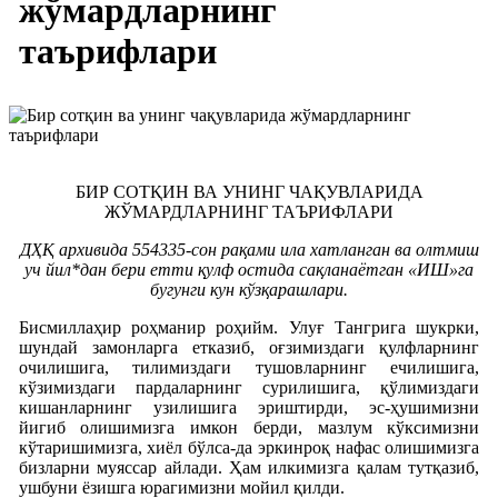
жўмардларнинг
таърифлари
БИР СОТҚИН ВА УНИНГ ЧАҚУВЛАРИДА
ЖЎМАРДЛАРНИНГ ТАЪРИФЛАРИ
ДҲҚ архивида 554335-сон рақами ила хатланган ва олтмиш
уч йил*дан бери етти қулф остида сақланаётган «ИШ»га
бугунги кун кўзқарашлари.
Бисмиллаҳир роҳманир роҳийм. Улуғ Тангрига шукрки,
шундай замонларга етказиб, оғзимиздаги қулфларнинг
очилишига, тилимиздаги тушовларнинг ечилишига,
кўзимиздаги пардаларнинг сурилишига, қўлимиздаги
кишанларнинг узилишига эриштирди, эс-ҳушимизни
йигиб олишимизга имкон берди, мазлум кўксимизни
кўтаришимизга, хиёл бўлса-да эркинроқ нафас олишимизга
бизларни муяссар айлади. Ҳам илкимизга қалам тутқазиб,
ушбуни ёзишга юрагимизни мойил қилди.