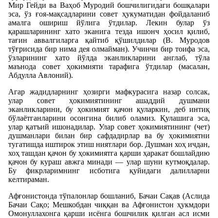
Мир Гейди ва Ваҳоб Муродий бошчилигидаги бошқалари
эса, ўз ғоя-мақсадларини совет ҳукуматидан фойдаланиб
амалга ошириш йўлига ўтдилар. Лекин булар ўз
қарашларининг хато эканига тезда ишонч ҳосил қилиб,
тағин аввалгиларга қайтиб қўшилдилар (В. Муродов
тўғрисида бир нима дея олмайман). Учинчи бир тоифа эса,
ўзларининг хато йўлда эканликларини англаб, тўла
маънода совет ҳокимияти тарафига ўтдилар (масалан,
Абдулла Авлоний).
Агар жадидларнинг ҳозирги мафкурасига назар солсак,
улар совет ҳокимиятининг ашаддий душмани
эканликларини, бу ҳокимият қачон қуларкин, деб интиқ
бўлаётганларини осонгина билиб оламиз. Қулашига эса,
улар қатъий ишонадилар. Улар совет ҳокимиятининг (чет)
душманлари билан бир сафдадирлар ва бу ҳокимиятни
тугатишда иштирок этиш ниятлари бор. Душман хоҳ ичдан,
хоҳ ташдан қачон бу ҳокимиятга қарши ҳаракат бошлайдию
қачон бу кураш авжга минади — улар шуни кутмоқдалар.
Бу фикрларимнинг исботига қуйидаги далилларни
келтираман.
Афғонистонда тўпалонлар бошланиб, Бачаи Сақав (Аслида
Бачаи Сақо; Мешкобдан чиққан ва Афғонистон ҳукмдори
Омонуллахонга қарши исёнга бошчилик қилган асл исми