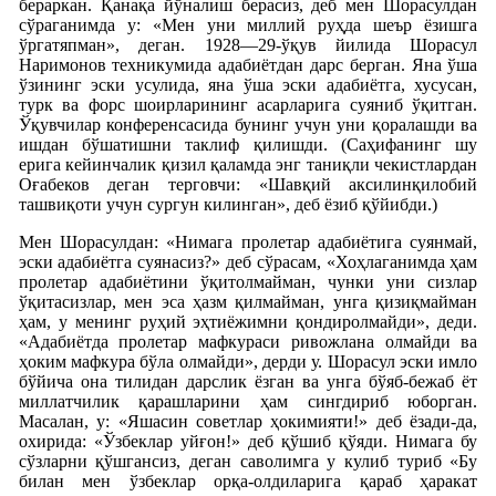
бераркан. Қанақа йўналиш берасиз, деб мен Шорасулдан
сўраганимда у: «Мен уни миллий руҳда шеър ёзишга
ўргатяпман», деган. 1928—29-ўқув йилида Шорасул
Наримонов техникумида адабиётдан дарс берган. Яна ўша
ўзининг эски усулида, яна ўша эски адабиётга, хусусан,
турк ва форс шоирларининг асарларига суяниб ўқитган.
Ўқувчилар конференсасида бунинг учун уни қоралашди ва
ишдан бўшатишни таклиф қилишди. (Саҳифанинг шу
ерига кейинчалик қизил қаламда энг таниқли чекистлардан
Оғабеков деган терговчи: «Шавқий аксилинқилобий
ташвиқоти учун сургун килинган», деб ёзиб қўйибди.)
Мен Шорасулдан: «Нимага пролетар адабиётига суянмай,
эски адабиётга суянасиз?» деб сўрасам, «Хоҳлаганимда ҳам
пролетар адабиётини ўқитолмайман, чунки уни сизлар
ўқитасизлар, мен эса ҳазм қилмайман, унга қизиқмайман
ҳам, у менинг руҳий эҳтиёжимни қондиролмайди», деди.
«Адабиётда пролетар мафкураси ривожлана олмайди ва
ҳоким мафкура бўла олмайди», дерди у. Шорасул эски имло
бўйича она тилидан дарслик ёзган ва унга бўяб-бежаб ёт
миллатчилик қарашларини ҳам сингдириб юборган.
Масалан, у: «Яшасин советлар ҳокимияти!» деб ёзади-да,
охирида: «Ўзбеклар уйғон!» деб қўшиб қўяди. Нимага бу
сўзларни қўшгансиз, деган саволимга у кулиб туриб «Бу
билан мен ўзбеклар орқа-олдиларига қараб ҳаракат