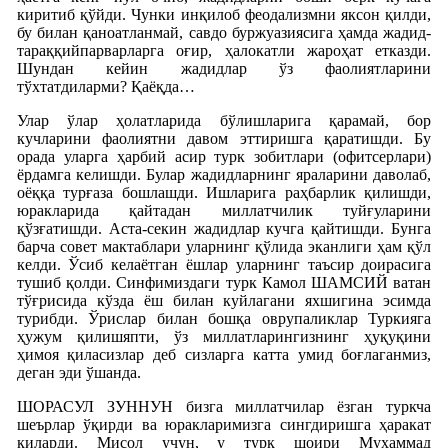
киритиб қўйди. Чунки инқилоб феодализмни яксон қилди,
бу билан қаноатланмай, савдо буржуазиясига ҳамда жадид-
тараққийпарварларга оғир, ҳалокатли жароҳат етказди.
Шундан кейин жадидлар ўз фаолиятларини
тўхтатдиларми? Қаёқда…
Улар ўлар ҳолатларида бўлишларига қарамай, бор
кучларини фаолиятни давом эттиришга қаратишди. Бу
орада уларга ҳарбий асир турк зобитлари (офитсерлари)
ёрдамга келишди. Булар жадидларнинг яраларини даволаб,
оёққа турғаза бошлашди. Ишларига раҳбарлик қилишди,
юракларида қайтадан миллатчилик туйғуларини
қўзғатишди. Аста-секин жадидлар кучга қайтишди. Бунга
барча совет мактаблари уларнинг қўлида эканлиги ҳам қўл
келди. Ўсиб келаётган ёшлар уларнинг таъсир доирасига
тушиб қолди. Синфимиздаги турк Камол ШАМСИЙ ватан
тўғрисида кўзда ёш билан куйлагани яхшигина эсимда
турибди. Ўрислар билан бошқа оврупаликлар Туркияга
ҳужум қилишяпти, ўз миллатларингизнинг ҳуқуқини
ҳимоя қиласизлар деб сизларга катта умид боғлаганмиз,
деган эди ўшанда.
ШОРАСУЛ ЗУННУН бизга миллатчилар ёзган туркча
шеърлар ўқирди ва юракларимизга сингдиришга ҳаракат
қиларди. Мисол учун, у турк шоири Муҳаммад