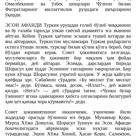
Омилбекнинг ва ўзбек шоирлари Чўлпон билан
Фитратларнинг миллатчилик руҳидаги шеърларини
ўқирди.
ЭСОН АФАНДИ Туркия урушдан ғолиб бўлиб чиққанини
ва бу ғалаба тарихда улкан сиёсий аҳамиятга эга эканини
айтган. Кейин Туркия ҳаётини эслашга тушиб кетарди ва
яна айтардики, Туркистон муслимлари Туркия раҳбарлиги
остига ўтиши лозим, турклар билан қўлни қўлга бериб, бир
йўлдан юриши керак. Совет ҳокимиятига келганда,
мусулмонларга бу ҳокимият бир чақалик ҳам фойда
бермайди, деб айтарди. Эсимда, дарслардан бирида
Шорасул ҳам худди Эсоннинг гапларини такрорлаган. Бир
куни кўчада Шорасулни учратиб қолдим. У жуда қайғули
қиёфада эди. Сабабини сўрадим. «Бу миллат ўзи миллат
эмас!» деди. Бўлмаса, нима, десам, «Иллат!», деб жавоб
қилди. «Нега?» — деб сўрадим тағин. «Чунки булар
ўзинингг ягона одамларини ҳибсга олганларини билатуриб
ҳам ҳеч қанақа чора кўрмаяпти!» деди.
Совет ҳокимиятининг иккинчими, учинчими йили
жадидлар орасида бўлиниш юз берди. Мунаввар Қори,
Мурод Хўжа Домулла, Шорасул Зуннун ва Эсон Афанди
бошчилигидаги айримлари эски нуқтаи назарда
турардилар. Эшон Хўжа Хоний, Ҳасан Қори, Салимхон,