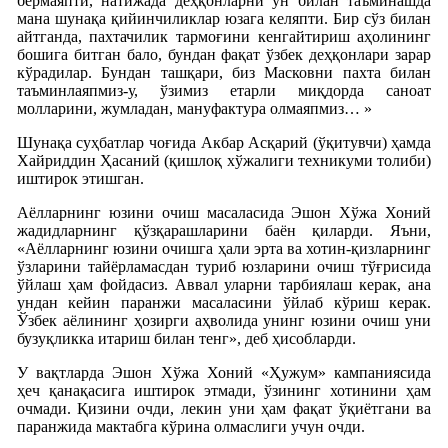
бермаяпти, натижада деҳқонларни ун билан таъминашда
мана шунақа қийинчиликлар юзага келяпти. Бир сўз билан
айтганда, пахтачилик тармоғини кенгайтириш аҳолининг
бошига битган бало, бундан фақат ўзбек деҳқонлари зарар
кўрадилар. Бундан ташқари, биз Масковни пахта билан
таъминлаяпмиз-у, ўзимиз етарли миқдорда саноат
молларини, жумладан, мануфактура олмаяпмиз… »
Шунақа суҳбатлар чоғида Акбар Асқарий (ўқитувчи) ҳамда
Хайриддин Ҳасаний (қишлоқ хўжалиги техникуми толиби)
иштирок этишган.
Аёлларнинг юзини очиш масаласида Эшон Хўжа Хоний
жадидларнинг қўзқарашларини баён қиларди. Яъни,
«Аёлларнинг юзини очишга ҳали эрта ва хотин-қизларнинг
ўзларини тайёрламасдан туриб юзларини очиш тўғрисида
ўйлаш ҳам фойдасиз. Аввал уларни тарбиялаш керак, ана
ундан кейин паранжи масаласини ўйлаб кўриш керак.
Ўзбек аёлининг ҳозирги аҳволида унинг юзини очиш уни
бузуқликка итариш билан тенг», деб ҳисобларди.
У вақтларда Эшон Хўжа Хоний «Ҳужум» кампаниясида
ҳеч қанақасига иштирок этмади, ўзининг хотинини ҳам
очмади. Қизини очди, лекин уни ҳам фақат ўқиётгани ва
паранжида мактабга кўрина олмаслиги учун очди.