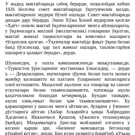
У жадид мактабларида сабоқ берарди, инқилобдан кейин
1926 йилгача совет мактабларида ўқитувчилик қилди,
мактабларнинг мудири бўлиб ишлади. Совет мактабларида
диндан дарс берарди. Эшон Хўжа Хоний мудирлик қилган
«Ҳаёт» номли мактаб ўқувчиларининг менга айтишларича,
у ўқувчиларга миллий (миллатчилик) ғояларини ўқитган,
мактаб жамоат ташкилотлари ва комсомол ишларига
тўсқинлик қилган. «Ўқувчилар мактабда фақат ўқиш билан
банд бўлсинлар, ҳар хил жамоат ишлари, таълим-тарбия
ишларига ҳалақит беради», дерди.
Шунингдек, у пахта кампаниясинида маъқулламасди.
«Туркистон ўрисларнинг мустамлака ўлкасидир, — дерди
у. — Деҳқонларни, ишчиларни зўрлик билан пахта экишга
мажбур қилишяпти ва пахтани ўзларининг ватанларига
олиб кетишяпти. Маҳаллий аҳолини эса товарлар ва саноат
ускуналари билан таъминлашмаяпти, натижада аҳоли
қаҳатчиликни бошидан кечирмоқда. Бундан ташқари,
аҳоли озиқ-овқат билан ҳам таъминланмаяпти». Бу
қарашларини у шахсан менга айтмаган, буларни у ўзининг
дўстларига айтган (Акбар Асқарийга ҳамда Хайриддин
Ҳасановга. Иккинчиси Қишлоқ хўжалиги техникумида
ўқийди). Маҳкамаларга ўрислар жойлашиб олганига у
кескин қарши эди. «Бизнинг мамлакатда бегоналар
кўпайиб кетди», дерди. Бир куни хизматга бораётиб, кўчада