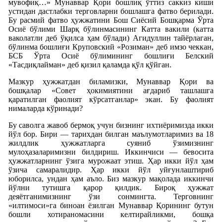
мувофиқ…» Мунаввар Қори бошлиқ ўттиз саккиз киши
устидан дастлабки терговларни бошлашга фатво берилади.
Бу расмий фатво ҳужжатини Бош Сиёсий Бошқарма Ўрта
Осиё бўлими Шарқ бўлинмасининг Катта вакили (катта
ваколатли деб ўқилса ҳам бўлади) Агидуллин тайёрлаган,
бўлинма бошлиғи Круповский «Розиман» деб имзо чеккан,
БСБ Ўрта Осиё бўлимининг бошлиғи Белский
«Тасдиқлайман» деб қизил қаламда қўл қўйган.
Мазкур ҳужжатдан биламизки, Мунаввар Қори ва
бошқалар «Совет ҳокимиятини ағдариб ташлашга
қаратилган фаолият кўрсатганлар» экан. Бу фаолият
нималарда кўринади?
Бу саволга жавоб бермоқ учун бизнинг ихтиёримизда икки
йўл бор. Бири — тарихдан билган маълумотларимиз ва 18
жилдлик ҳужжатларга суяниб ўзимизнинг
мулоҳазаларимизни билдириш. Иккинчиси — бевосита
ҳужжатларнинг ўзига мурожаат этиш. Ҳар икки йўл ҳам
ўзича самаралидир. Ҳар икки йўл уйғунлаштириб
юборилса, ундан ҳам аъло. Биз мазкур мақолада иккинчи
йўлни тутишга қарор қилдик. Бироқ ҳужжат
деяётганимизнинг ўзи сонмингта. Терговнинг
«илтимоси»га биноан ёзилган Мунаввар Қорининг бутун
бошли хотираномасини келтирайликми, бошқа