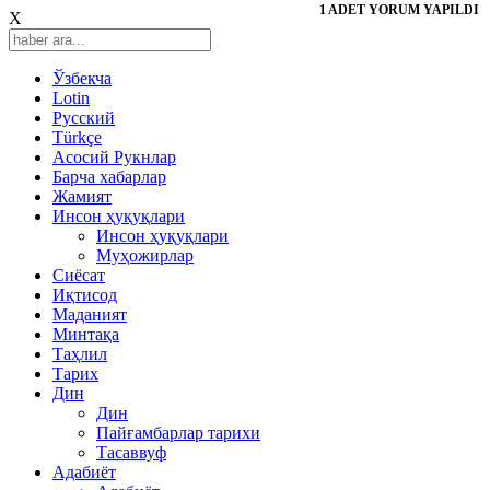
1 ADET YORUM YAPILDI
X
Ўзбекча
Lotin
Русский
Türkçe
Асосий Рукнлар
Барча хабарлар
Жамият
Инсон ҳуқуқлари
Инсон ҳуқуқлари
Муҳожирлар
Сиёсат
Иқтисод
Mаданият
Минтақа
Таҳлил
Тарих
Дин
Дин
Пайғамбарлар тарихи
Тасаввуф
Адабиёт