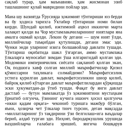
сақлаб турар, ҳам маънавиян, ҳам жисмонан эзиб
ташлашнинг қулай мавридини пойлар эди.
Мана шу вазиятда Ўрусияда ҳокимият тўнтириши юз берди
ва бу ҳодиса тарихга Ўктабир тўнтариши номи билан
кирди. Шундай қилиб, ижтимоий аҳвол иккинчи марта
халақит қилди ва Чор мустамлакачиларининг ниятлари яна
амалга ошмай қолди. Лекин бу дегани — шум ният ўлди,
миллийчилар таъқибдан қутулишди, дегани эмас эди.
Чунки энди уларнинг изига болшавойлар давлати тушади.
Тўнтариш оқибатида шакл ўзгарган, аммо мустамлака
ўлкаларга муносабат зимдан ўша илгаригидай қолган эди.
Модомики империячилик сиёсати сақланиб қолган экан,
Оқ подшога хавф солган миллий маърифатчилар Қизил
қўмиссарни таҳликага солмайдими? Маърифатсизлик
устига қурилган давлат, маърифатсизликни шиор қилиб,
байроқ қилиб кўтарган давлат маърифатлилардан қўрқишда
эски ҳукуматдан-да ўтиб тушди. Фақат бу янги давлат
дастлаб — бутун мамлакатда ўз ҳокимиятини мустаҳкам
ўрнатиб олгунча, ўзининг кучига ишонч ҳосил қилгунча
«икки қадам орқага» чекиниб туришга мажбур бўлган,
яъни, ҳозирча чет ўлкалар тинч турсин, деган мақсадда
«миллатларнинг ўз тақдирини ўзи белгилаш»ига ваъдалар
бериб, алдаб турган эди. Ниҳоят, биродаркушлик урушида
ваҳшийларча ғалабага эришиб, янгича бошқарув