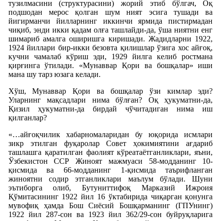
тузилмасини (структурасини) жорий этиб бўлгач, Оқ
подшодан мерос қолган шум ният эсига тушади ва
йигирманчи йилларнинг иккинчи ярмида пистирмадан
чиқиб, энди икки қадам олға ташлайди-да, ўша ниятни енг
шимариб амалга оширишга киришади. Жадидларни 1922,
1924 йиллари бир-икки безовта қилишлар ўзига хос айғоқ,
кучни чамалаб кўриш эди, 1929 йилга келиб ростмана
қирғинга ўтилади. «Мунаввар Қори ва бошқалар» иши
мана шу тарз юзага келади.
Хўш, Мунаввар Қори ва бошқалар ўзи кимлар эди?
Уларнинг мақсадлари нима бўлған? Оқ ҳукуматни-да,
Қизил ҳукуматни-да бирдай чўчитадиган нима иш
қилганлар?
«…айғоқчилик хабарномаларидан бу юқорида исмлари
зикр этилган фуқаролар Совет ҳокимиятини ағдариб
ташлашга қаратилган фаолият кўреатаётганликлари, яъни,
Ўзбекистон ССР Жиноят мажмуаси 58-модданинг 10-
қисмида ва 66-модданинг 1-қисмида таърифланган
жиноятни содир этганликлари маълум бўлади. Шуни
эътиборга олиб, Бутуниттифоқ Марказий Ижроия
Қўмитасининг 1922 йил 16 ўктабирида чиқарган қонунга
мувофиқ ҳамда Бош Сиёсий Бошқарманинг (ГПУнинг)
1922 йил 287-сон ва 1923 йил 362/29-сон буйруқларига