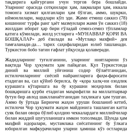
тақдирига қайғургани учун тергов бера бошлайди.
Уларнинг орасида сотқинлари ҳам, лақмалари ҳам, иккала
томонга хизмат қилганлари ҳам бўлган, аммо, шукрки,
иймонлилари, мардлари кўп эди. Жами етмиш саккиз (78)
кишининг турфа ранг ҳаёт мазмунлари жами ўн саккиз (18)
жилддан иборат ҳар бири ғўладай семиз-семиз тўпламлар
қатига кўмилади, жилд устларига «МУНАВВАР ҚОРИ ВА
БОШҚАЛАР» деб ёзилади ва «Мутлақо махфий» дея
тамғаланади-да… тарих саҳифаларидан юлиб ташланади.
Туркистон бобо тағин ғафлат уйқусида қолаверади.
Жадидларнинг туғилганини, уларнинг ниятларини ўз
вақтида Чор ҳукумати ҳам пайқаган. Қул Туркистонда
диний ва миллий уйғониш содир бўлаётганидан,
истилочиларнинг сиёсий найрангларига фаҳм-фаросати
етадиган ва, сал қўйиб берилса, бу «қора халқ»ни озодлик
курашига кўтаришга ва бу курашни моҳирлик билан
бошқаришга қурби етадиган маърифатли ва миллатпарвар
бутун бир авлод шаклланаётганидан таҳликага ҳам тушган.
Аммо бу ўртада Биринчи жаҳон уруши бошланиб кетиб,
истилочи Чор ҳукумати жаҳон майдонига ташланган катта
суяк билан овора бўлиб қолдию чеккалардаги миллийчилар
билан жиддий шуғулланишга имкон тополмади. Шунда ҳам
маҳфий идоралари, мустамлака сиёсатининг бу ўлкага
юборилган мафкурачилари уларни ҳамиша кўз остларида