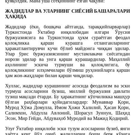
қўяқолдик. Мана ўша сотқиннинг ёзган чақуви:
ЖАДИДЛАР ВА УЛАРНИНГ СИЁСИЙ БАШАРАЛАРИ
ҲАҚИДА
Жадидлар (ёки, бошқача айтганда, тараққийпарварлар)
Туркистонда Ўктабир инқилобидан илгари Ўрусия
буржуазиясига ва Туркистонда ҳукм сураётган феодал
қолоқликка қарши курашга отланганларнинг
ҳаракатлантирувчи кучи бўлиб майдонга чиққан эдилар.
Улар ўрис буржуазиясининг мустамлакачи сиёсатидан
норози эдилар ва унга қарши курашардилар. Маҳаллий
аҳолининг эскича турмуши ва қолоқлигига, бу
қолоқликнинг илҳомчилари бўлмиш руҳонийларга қарши
ҳам жон-жаҳдлари билан қарши чиқдилар.
Хуллас, жадидлар курашининг асосида феодализм ва эски
турмуш асосларини бузиш, миллий буржуазия давлати
тузиш мақсади ётарди. Бу ҳаракатнинг кўпчиликка машҳур
бўлган раҳбарлари қуйидагилардир: Мунаввар Қори,
Мурод Хўжа Домулла, Имом Ҳожи Халилий, Ҳасан Қори,
Салимхон, Абдулла Авлоний, Шорасул Зуннун, Шаҳид
Эсон, Мир Гейди, Абдуваҳоб Муродий ва Мажид Қодирий.
Улуғ Ўктабир инқилоби эски тузум асосларини бузиб, янги
ҳаётга кенг йўл очиб, жадидларни боши берк кўчага