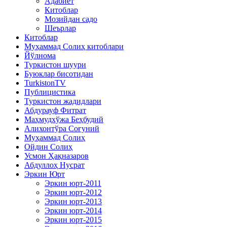
Адабиёт
Китоблар
Мозийдан садо
Шеърлар
Китоблар
Муҳаммад Солиҳ китоблари
Йўлнома
Туркистон шуури
Буюклар бисотидан
TurkistonTV
Публицистика
Туркистон жадидлари
Абдурауф Фитрат
Маҳмудхўжа Беҳбудий
Алихонтўра Соғуний
Муҳаммад Солиҳ
Ойдин Солиҳ
Усмон Ҳақназаров
Абдуллоҳ Нусрат
Эркин Юрт
Эркин юрт-2011
Эркин юрт-2012
Эркин юрт-2013
Эркин юрт-2014
Эркин юрт-2015