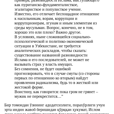
примера, разновидность Ислама, выступающего
как пуританско-фундаменталисткое,
эгалитаристкое и популисткое учение.
Известно, его отличает беспощадное отношение
к насильникам, ворам, коррупции и
коррупционерам, лгунам и иным элементам из
среды мусульман. Вопрос, конечно, не в том,
хорошо это или плохо? Важно другое.
В условиях, ныне сложившейся социально-
психологической и политико-экономической
ситуации в Узбекистане, не требуется
аналитических раскладов, чтобы сказать:
существование названной разновидности
Ислама и его последователей, не может не
вызывать страх у власть имущих.
Без сомнения, не будет ошибкой
прогнозировать, что в случае смуты (со стороны
первых по отношению ко вторым) найдут
проявления радикализма, будь то в жесткой или
жестокой форме.
Воистину, как говорится: пока гром не грянет –
мужик не перекрестится…”
Бир томондан ўзининг адодатсизлиги, порахўрлиги учун
эрта индин жавоб беришидан қўрққан ҳукумат, Ислом