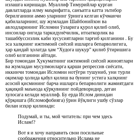
излашга киришади. Муаллиф Тимурийлар қурган
давлатларда илму маърифатга, санъатга катта эътибор
берилганини аммо уларнинг ўрнига келган кўчманчи
қабилаларнинг, шу жумладан Шайбонийхон ва
авлодларининг Исломни ўзларига қурол қилиб олиб,
инсонлар онгида таркидунёчилик, итоаткорлик ва
ташаббуссизлик каби хусусиятларни тарғиб қилганини . Бу
эса халқнинг ижтимоий сиёсий ишларга бепарволигига,
ҳар қандай ҳолатда ҳам “Худога шукур” қилиб ўтиришига
олиб келганини айтади.
Бир томондан Ҳукуматнинг ижтимоий сиёсий жиноятлари
ва жумладан мусулмонларга қарши репрессив сиёсати,
иккинчи томондан Исломни нотўғри тушуниб, уни турли
оқимлар ҳолида қабул қилиш ва бунинг устига халқнинг
асосий қисмининг барча ишларга бепарволиги жамиятдаги
ҳақиқий маънода қўрқувнинг пойдеворидир, деган
хулосага келади муаллиф. Бу ерда Ислом динидан
қўрқишга (Исломофобияга) ўрин йўқлиги ушбу сўзлар
билан изҳор қилинади:
Подумай, и ты, мой читатель: при чем здесь
Ислам!?
Вот я и хочу направить свои посильные
соображения относительно Ислама не