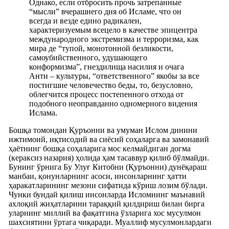
Однако, если отбросить прочь затрепанные
“мысли” вчерашнего дня об Исламе, что он
всегда и везде едино радикален,
характеризуемым всецело в качестве эпицентра
международного экстремизма и терроризма, как
мира де “тупой, монотонной безликости,
самоубийственного, удушающего
конформизма”, гнездилища насилия и очага
Анти – культуры, “ответственного” якобы за все
постигшие человечество беды, то, безусловно,
облегчится процесс постепенного отхода от
подобного неоправданно одномерного видения
Ислама.
Бошқа томондан Қуръонни ва умуман Ислом динини
ижтимоий, иқтисодий ва сиёсий соҳаларга ва замонавий
ҳаётнинг бошқа соҳаларига мос келмайдиган догма
(кераксиз назария) ҳолида ҳам тасаввур қилиб бўлмайди.
Бунинг ўрнига Бу Улуғ Китобни (Қуръонни) дунёқараш
манбаи, қонунларнинг асоси, инсонларнинг ҳатти
ҳаракатларининг мезони сифатида кўриш лозим бўлади.
Чунки бундай қилиш инсонларда Исломнинг маънавий
ахлоқий жиҳатларини тараққий қилдириш билан бирга
уларнинг миллий ва фақатгина ўзларига хос мусулмон
шахсиятини ўртага чиқаради. Муаллиф мусулмонлардаги