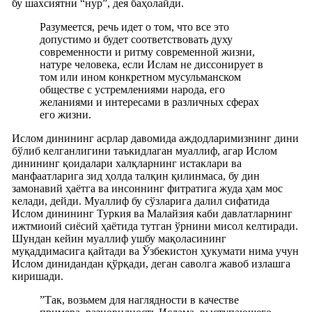
бу шахсиятни “нур”, дея баҳолайди.
Разумеется, речь идет о том, что все это
допустимо и будет соответствовать духу
современности и ритму современной жизни,
натуре человека, если Ислам не диссонирует в
том или ином конкретном мусульманском
обществе с устремлениями народа, его
желаниями и интересами в различных сферах
его жизни.
Ислом динининг асрлар давомида аждодларимизнинг дини
бўлиб келганлигини таъкидлаган муаллиф, агар Ислом
динининг қоидалари халқларнинг истаклари ва
манфаатларига зид ҳолда талқин қилинмаса, бу дин
замонавий ҳаётга ва инсоннинг фитратига жуда ҳам мос
келади, дейди. Муаллиф бу сўзларига далил сифатида
Ислом динининг Туркия ва Малайзия каби давлатларнинг
ижтмиоий сиёсий ҳаётида тутган ўрнини мисол келтиради.
Шундан кейин муаллиф ушбу мақоласининг
муқаддимасига қайтади ва Ўзбекистон ҳукумати нима учун
Ислом динидандан қўрқади, деган саволга жавоб излашга
киришади.
”Так, возьмем для наглядности в качестве