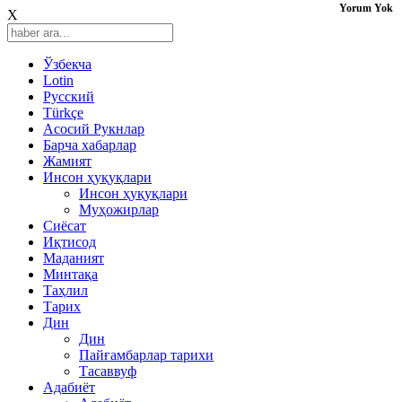
Yorum Yok
X
Ўзбекча
Lotin
Русский
Türkçe
Асосий Рукнлар
Барча хабарлар
Жамият
Инсон ҳуқуқлари
Инсон ҳуқуқлари
Муҳожирлар
Сиёсат
Иқтисод
Mаданият
Минтақа
Таҳлил
Тарих
Дин
Дин
Пайғамбарлар тарихи
Тасаввуф
Адабиёт