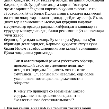
дини ҳақида нотўғри тасаввур берадиган диний оқимларни
баҳона қилиб, бундай оқимларга кирган “юзларча
ярамасларнинг ”ақлини киргизиб қўйиш сиёсати, яъни
зўровонлик йўли билан Ислом динига алоқали ижтимоий
вазиятни янада таранглаштирмоқда, дейди муаллиф. Яъни,
диктатор Каримовнинг Исломдан қўрқиши нафақат
мусулмонлар орасида радикал кайфиятдаги кишилар ва
гуруҳлар мавжудлигидан, балки режимнинг ўз жиноятлари
учун жавоб
бериш қайғусидан ҳамдир. Бу маънода қўрққанга қўша
кўринади деганларидек, Каримов ҳукумати бутун кучи
билан Ислом тарафдорларининг ҳар қандай уринишини
йўққа чиқаришга уринмоқда.
Так и авторитарный режим узбекского образца,
проводящий свою внутреннюю политику,
исходя из формулы “вправить мозги сотне
смутьянов….”, вольно или невольно, еще более
увеличивает потенциал напряженности в
обществе.
К чему это приведет со временем? Каково
содержание и направленность развития
“коллективного бессознательного”?
Шундан кейин, муаллиф яна тарихий ҳақиқатларни