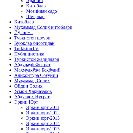
Адабиёт
Китоблар
Мозийдан садо
Шеърлар
Китоблар
Муҳаммад Солиҳ китоблари
Йўлнома
Туркистон шуури
Буюклар бисотидан
TurkistonTV
Публицистика
Туркистон жадидлари
Абдурауф Фитрат
Маҳмудхўжа Беҳбудий
Алихонтўра Соғуний
Муҳаммад Солиҳ
Ойдин Солиҳ
Усмон Ҳақназаров
Абдуллоҳ Нусрат
Эркин Юрт
Эркин юрт-2011
Эркин юрт-2012
Эркин юрт-2013
Эркин юрт-2014
Эркин юрт-2015