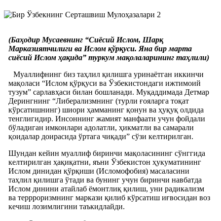
(Баҳодир Мусаевнинг “Сиёсий Ислом, Шарқ
Марказиятчилиги ва Ислом қўрқуси. Яна бир марта
сиёсий Ислом ҳақида” туркум мақолаларининг таҳлили)
Муаллифнинг биз таҳлил қилишга уринаётган иккинчи
мақоласи “Ислом қўрқуси ва Ўзбекистондаги ижтимоий
тузум” сарлавҳаси билан бошланади. Муқаддимада Детмар
Дерингнинг “Либерализмнинг (турли ғояларга тоқат
кўрсатишнинг) шиори ҳамманинг қонун ва ҳуқуқ олдида
тенглигидир. Инсоннинг жамият манфаати учун фойдали
бўладиган имконлари адолатли, ҳикматли ва самарали
қоидалар доирасида ўртага чиқади” сўзи келтирилган.
Шундан кейин муаллиф биринчи мақоласининг сўнггида
келтирилган ҳақиқатни, яъни Ўзбекистон ҳукуматининг
Ислом динидан қўрқиши (Исломофобия) масаласини
таҳлил қилишга ўтади ва бунинг учун биринчи навбатда
Ислом динини атайлаб ёмонтлиқ қилиш, уни радикализм
ва террроризмнинг маркази қилиб кўрсатиш иғвосидан воз
кечиш лозимлигини таъкидлайди.