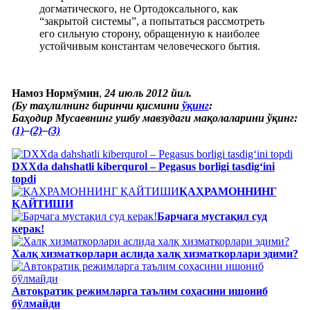
догматического, не Ортодоксального, как
“закрытой системы”, а попытаться рассмотреть
его сильную сторону, обращенную к наиболее
устойчивым константам человеческого бытия.
Намоз Нормўмин
,
24 июль 2012 йил.
(Бу таҳлилнинг биринчи қисмини
ўқинг
:
Баҳодир Мусаевнинг ушбу мавзудаги мақолаларини ўқинг:
(1)
–
(2)
–
(3)
DXXda dahshatli kiberqurol – Pegasus borligi tasdig‘ini
topdi
ҚАҲРАМОННИНГ
ҚАЙТИШИ
Барчага мустақил суд
керак!
Халқ хизматкорлари аслида халқ хизматкорлари эдими?
Автократик режимларга таълим соҳасини ишониб
бўлмайди