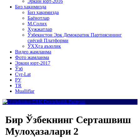
Эркин юрт-2016
Биз ҳақимизда
Биз ҳақимизда
Баёнотлар
М.Солиҳ
Ҳужжатлар
Ўзбекистон Эрк Демократик Партиясининг
сиёсий Платформи
ЎХҲга аъзолик
Видео жамланма
Фото жамланма
Эркин юрт-2017
Ўзб
Cyr-Lat
РУ
TR
Mualliflar
Бир Ўзбекнинг Серташвиш
Мулоҳазалари 2