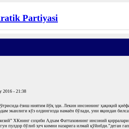
y 2016 - 21:38
тўғрисида ёзиш ниятим йўқ эди. Лекин инсоннинг ҳақиқий қиёф
дам эканлиги кўз олдингизда намаён бўлади, уни яқиндан билсан
изий” ХКнинг соҳиби Адхам Фаттаховнинг инсоний қирралари 
угун пулдор бўлиб ҳеч кимни назарига илмай қўйибди.”деган га