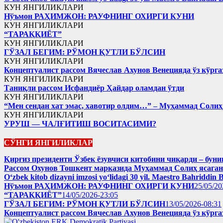
КУН ЯНГИЛИКЛАРИ
Нўъмон РАҲИМЖОН: РАУФНИНГ ОХИРГИ КУНИ
КУН ЯНГИЛИКЛАРИ
“ТАРАҚҚИЁТ”
КУН ЯНГИЛИКЛАРИ
ГЎЗАЛ БЕГИМ: РЎМОН ҚУТЛИ БЎЛСИН
КУН ЯНГИЛИКЛАРИ
Концептуалист рассом Вячеслав Ахунов Венецияда ўз кўрга
КУН ЯНГИЛИКЛАРИ
Таниқли рассом Исфандиёр Ҳайдар оламдан ўтди
КУН ЯНГИЛИКЛАРИ
“Мен сендан хат эмас, хавотир олдим…” – Муҳаммад Соли
КУН ЯНГИЛИКЛАРИ
УРУШ — ЧАЛҒИТИШ ВОСИТАСИМИ?
СЎНГИ ЯНГИЛИКЛАР
Қирғиз президенти Ўзбек ёзувчиси китобини чиқарди – буни
Рассом Охунов Тошкент марказида Муҳаммад Солиҳ яcага
Oʻzbek kitob dizayni imzosi yoʻlidagi 30 yil. Maestro Bahriddin 
Нўъмон РАҲИМЖОН: РАУФНИНГ ОХИРГИ КУНИ
25/05/20
“ТАРАҚҚИЁТ”
14/05/2026-23:05
ГЎЗАЛ БЕГИМ: РЎМОН ҚУТЛИ БЎЛСИН
13/05/2026-08:31
Концептуалист рассом Вячеслав Ахунов Венецияда ўз кўрга