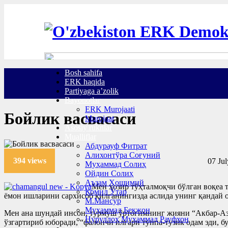
Bosh sahifa
ERK haqida
Partiyaga a’zolik
Bayonotlar
ERK Murojaati
Бойлик васвасаси
Murojaat
Asosiy ruknlar
Mualliflar
Абдурауф Фитрат
Алихонтўра Соғуний
394 views
07 Jul
Муҳаммад Солиҳ
Ойдин Солиҳ
Аъзам Ҳошимий
Мен ҳозир тўҳталмоқчи бўлган воқеа 
Комил Ўтар
ёмон ишларини сархисоб қилганингизда аслида унинг қандай о
М.Мансур
Муҳаммад Бекжон
Мен ана шундай инсон, турмуш ўртоғимнинг жияни “Акбар-Аз
Нуруллоҳ Муҳаммад Рауфхон
ўзгартириб юборади, “фалончи илгари туппа-тузик одам эди, б