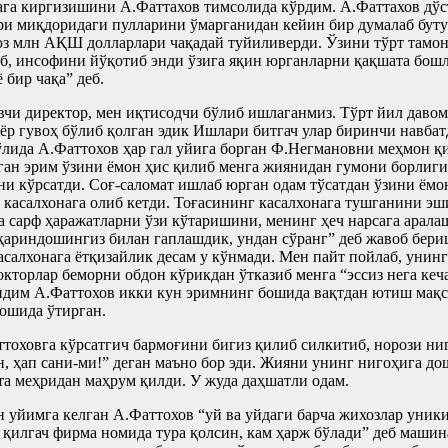
ага киргизишини А.Фаттахов тимсолида кўрдим. А.Фаттахов дўс
и миқдоридаги пулларини ўмарганидан кейин бир думалаб буту
а юз млн АҚШ долларлари чақадай туйиливерди. Ўзини тўрт там
иб, инсофини йўқотиб энди ўзига яқин юрганларни қақшата бошл
 бир чақа” деб.
и директор, мен иқтисодчи бўлиб ишлаганмиз. Тўрт йил давом
ёр гувоҳ бўлиб қолган эдик Ишлари битгач улар биринчи навба
ида А.Фаттохов ҳар гал уйига борган Ф.Негмановни меҳмон қил
ан эрим ўзини ёмон ҳис қилиб менга жиянидан гумони борлиги
ни кўрсатди. Соғ-саломат ишлаб юрган одам тўсатдан ўзини ёмо
 касалхонага олиб кетди. Тоғасининг касалхонага тушганини э
 сарф ҳаражатларни ўзи кўтаришини, менинг ҳеч нарсага арала
қариндошингиз билан гаплашдик, ундан сўранг” деб жавоб бери
асалхонага ётқизайлик десам у кўнмади. Мен пайт пойлаб, уни
окторлар беморни обдон кўрикдан ўтказиб менга “эссиз нега кеч
индим А.Фаттохов икки кун эримнинг бошида вақтдан ютиш мақса
бошида ўтирган.
ттоховга кўрсатгич бармоғини бигиз қилиб силкитиб, норози н
, ҳап сани-ми!” деган маъно бор эди. Жияни унинг нигоҳига до
та меҳридан маҳрум қилди. У жуда даҳшатли одам.
 уйимга келган А.Фаттохов “уй ва уйдаги барча жихозлар уник
илгач фирма номида тура қолсин, кам ҳарж бўлади” деб машинан