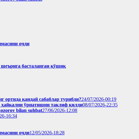
змасини очди
ҳ шеърига басталанган қўшиқ
нг ортида қандай сабаблар турибди?
24/07/2026-00:19
н ҳайкални ўрнатишни таклиф қилди
08/07/2026-22:35
Bozorov bilan suhbat
27/06/2026-12:08
26-16:34
змасини очди
12/05/2026-18:28