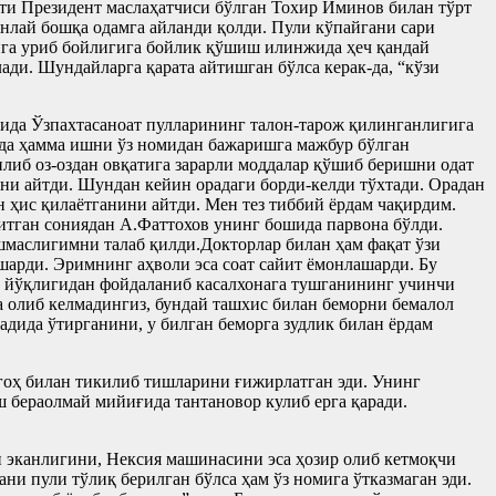
ти Президент маслаҳатчиси бўлган Тохир Иминов билан тўрт
нлай бошқа одамга айланди қолди. Пули кўпайгани сари
онга уриб бойлигига бойлик қўшиш илинжида ҳеч қандай
ади. Шундайларга қарата айтишган бўлса керак-да, “кўзи
ида Ўзпахтасаноат пулларининг талон-тарож қилинганлигига
тда ҳамма ишни ўз номидан бажаришга мажбур бўлган
иб оз-оздан овқатига зарарли моддалар қўшиб беришни одат
ни айтди. Шундан кейин орадаги борди-келди тўхтади. Орадан
н ҳис қилаётганини айтди. Мен тез тиббий ёрдам чақирдим.
шитган сониядан А.Фаттохов унинг бошида парвона бўлди.
шмаслигимни талаб қилди.Докторлар билан ҳам фақат ўзи
шарди. Эримнинг аҳволи эса соат сайит ёмонлашарди. Бу
нг йўқлигидан фойдаланиб касалхонага тушганининг учинчи
а олиб келмадингиз, бундай ташхис билан беморни бемалол
дида ўтирганини, у билган беморга зудлик билан ёрдам
игоҳ билан тикилиб тишларини ғижирлатган эди. Унинг
ш бераолмай мийиғида тантановор кулиб ерга қаради.
и эканлигини, Нексия машинасини эса ҳозир олиб кетмоқчи
и пули тўлиқ берилган бўлса ҳам ўз номига ўтказмаган эди.