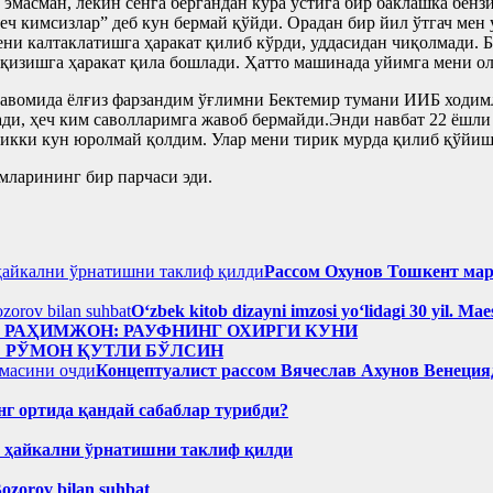
эмасман, лекин сенга бергандан кўра устига бир баклашка бенз
еч кимсизлар” деб кун бермай қўйди. Орадан бир йил ўтгач мен
ени калтаклатишга ҳаракат қилиб кўрди, уддасидан чиқолмади
қизишга ҳаракат қила бошлади. Ҳатто машинада уйимга мени о
н давомида ёлғиз фарзандим ўғлимни Бектемир тумани ИИБ ходи
и, ҳеч ким саволларимга жавоб бермайди.Энди навбат 22 ёшли
икки кун юролмай қолдим. Улар мени тирик мурда қилиб қўйиш
мларининг бир парчаси эди.
Рассом Охунов Тошкент ма
Oʻzbek kitob dizayni imzosi yoʻlidagi 30 yil. M
н РАҲИМЖОН: РАУФНИНГ ОХИРГИ КУНИ
: РЎМОН ҚУТЛИ БЎЛСИН
Концептуалист рассом Вячеслав Ахунов Венецияд
нг ортида қандай сабаблар турибди?
н ҳайкални ўрнатишни таклиф қилди
Bozorov bilan suhbat