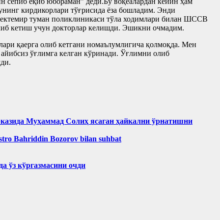
ин сепиб ёқиб юбораман” деди.Бу воқеалардан кейин ҳам
 унинг кирдикорлари тўғрисида ёза бошладим. Энди
. Бектемир туман поликлиникаси тўла ходимлари билан ШССВ
либ кетиш учун докторлар келишди. Эшикни очмадим.
млари қаерга олиб кетгани номаълумлигича қолмоқда. Мен
 айибсиз ўғлимга келган кўринади. Ўғлимни олиб
ди.
рказида Муҳаммад Солиҳ яcаган ҳайкални ўрнатишни
aestro Bahriddin Bozorov bilan suhbat
а ўз кўргазмасини очди