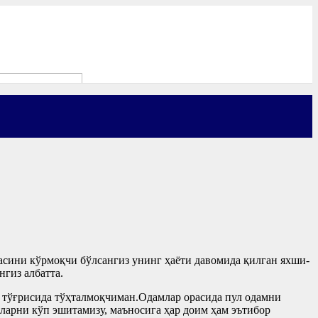
асини кўрмоқчи бўлсангиз унинг ҳаёти давомида қилган яхши-
гиз албатта.
тўғрисида тўҳталмоқчиман.Одамлар орасида пул одамни
пларни кўп эшитамизу, маъносига ҳар доим ҳам эътибор