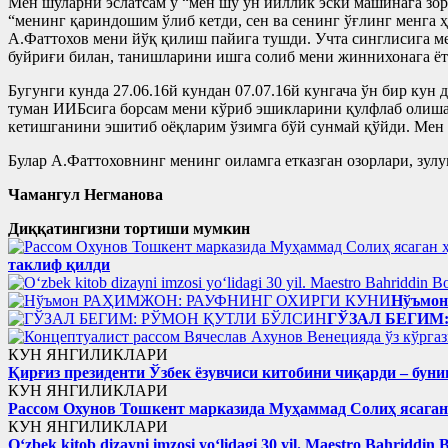
Мен шуларни эслатсам у “мен шу ўн йиллик эски машинага зор 
“менинг қариндошим ўлиб кетди, сен ва сенинг ўғлинг менга ҳ
А.Фаттохов мени йўқ қилиш пайига тушди. Учта синглисига м
буйриғи билан, танишларини ишга солиб мени жиннихонага ёт
Бугунги кунда 27.06.16й кундан 07.07.16й кунгача ўн бир ку
туман ИИБсига борсам мени кўриб эшикларини қулфлаб олишад
кетишганини эшитиб оёқларим ўзимга бўй сунмай қўйди. Мен 
Булар А.Фаттоховнинг менинг оиламга етказган озорлари, зулу
Чамангул Негманова
Диққатингизни тортиши мумкин
таклиф қилди
Нўъмо
ГЎЗАЛ БЕГИМ
КУН ЯНГИЛИКЛАРИ
Қирғиз президенти Ўзбек ёзувчиси китобини чиқарди – буни
КУН ЯНГИЛИКЛАРИ
Рассом Охунов Тошкент марказида Муҳаммад Солиҳ яcага
КУН ЯНГИЛИКЛАРИ
Oʻzbek kitob dizayni imzosi yoʻlidagi 30 yil. Maestro Bahriddin 