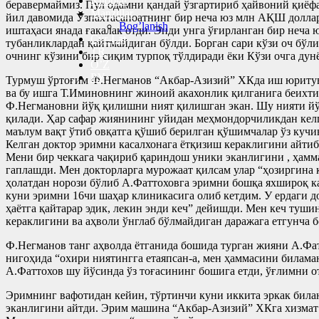
Kitoblar
беравермаймиз. Пул одамни қандай ўзгартириб ҳайвоний қиёф
Manzillar
йил давомида Ўзпахтасаноатнинг бир неча юз млн АҚШ доллар
Bog’lanish
иштаҳаси янада ғакалак отди. Энди унга ўғирланган бир неч
Cyr-Lat
тубанликлардан қайтмайдиган бўлди. Борган сари кўзи оч бўл
TR
очнинг кўзини бир сиқим турпоқ тўлдиради ёки Кўзи очга дунё
O’Z
РУ
Турмуш ўртоғим Ф.Негманов “Акбар-Азизий” ХКда иш юритувч
ва бу ишга Т.Иминовнинг жиноий акахонлик қилганига беихти
Ф.Негмановни йўқ қилишни ният қилишган экан. Шу нияти йўл
қилади. Ҳар сафар жиянининг уйидан меҳмондорчиликдан келг
маълум вақт ўтиб овқатга қўшиб берилган қўшимчалар ўз кучи
Келган доктор эримни касалхонага ётқизиш кераклигини айтиб
Мени бир чеккага чақириб қариндош уники эканлигини , ҳамма
гаплашди. Мен докторларга мурожаат қилсам улар “ҳозиргина 
ҳолатдан норози бўлиб А.Фаттоховга эримни бошқа яхшироқ к
куни эримни 16чи шаҳар клиникасига олиб кетдим. У ердаги д
ҳаётга қайтарар эдик, лекин энди кеч” дейишди. Мен кеч туш
кераклигини ва аҳволи ўнглаб бўлмайдиган даражага етгунча 
Ф.Негманов танг аҳволда ётганида бошида турган жияни А.Фа
нигоҳида “охири ниятингга етаяпсан-а, мен ҳаммасини биламан
А.Фаттохов шу йўсинда ўз тоғасининг бошига етди, ўғлимни о
Эримнинг вафотидан кейин, тўртинчи куни иккита эркак билан
эканлигини айтди. Эрим машина “Акбар-Азизий” ХКга хизмат қ