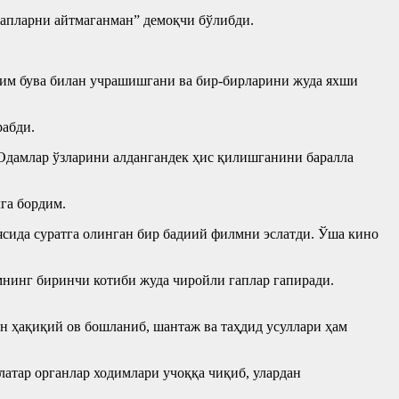
гапларни айтмаганман” демоқчи бўлибди.
оким бува билан учрашишгани ва бир-бирларини жуда яхши
рабди.
 Одамлар ўзларини алдангандек ҳис қилишганини баралла
га бордим.
сида суратга олинган бир бадиий филмни эслатди. Ўша кино
нинг биринчи котиби жуда чиройли гаплар гапиради.
н ҳақиқий ов бошланиб, шантаж ва таҳдид усуллари ҳам
латар органлар ходимлари учоққа чиқиб, улардан