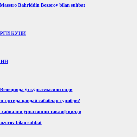
l. Maestro Bahriddin Bozorov bilan suhbat
ИРГИ КУНИ
СИН
Венецияда ўз кўргазмасини очди
нг ортида қандай сабаблар турибди?
н ҳайкални ўрнатишни таклиф қилди
Bozorov bilan suhbat