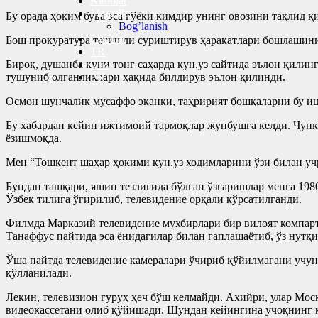
Kitoblar
Manzillar
Бу орада ҳоким бува эса гўёки кимдир унинг овозини тақлид 
Bog’lanish
Cyr-Lat
Бош прокуратура тегишли суриштирув ҳаракатлари бошлашини
TR
Бироқ, душанба куни тонг саҳарда кун.уз сайтида эълон қили
O’Z
тушуниб олганликлари ҳақида билдирув эълон қилинди.
РУ
Осмон шунчалик мусаффо эканки, таҳририят бошқаларни бу иш
Бу хабардан кейин ижтимоий тармоқлар жунбушга келди. Чунки
ёзишмоқда.
Мен “Тошкент шаҳар ҳокими кун.уз ходимларини ўзи билан учр
Бундан ташқари, яшин тезлигида бўлган ўзгаришлар менга 19
Ўзбек тилига ўгирилиб, телевидение орқали кўрсатилганди.
Филмда Марказий телевидение мухбирлари бир вилоят компарт
Танаффус пайтида эса ёнидагилар билан гаплашаётиб, ўз нутқ
Ўша пайтда телевидение камералари ўчириб қўйилмагани учун 
қўлланилади.
Лекин, телевизион гуруҳ ҳеч бўш келмайди. Ахийри, улар Мос
видеокассетани олиб қўйишади. Шундан кейингина учоқнинг к