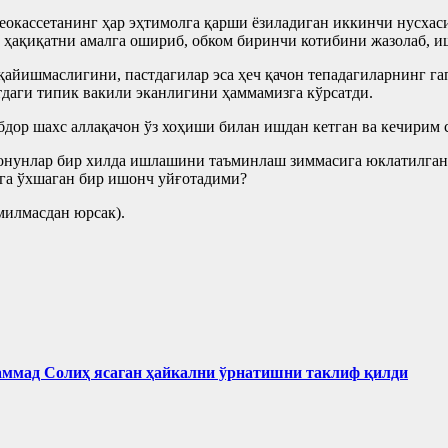
еокассетанинг ҳар эҳтимолга қарши ёзиладиган иккинчи нусхас
 ҳақиқатни амалга ошириб, обком биринчи котибини жазолаб, и
 қайишмаслигини, пастдагилар эса ҳеч қачон тепадагиларнинг г
стдаги типик вакили эканлигини ҳаммамизга кўрсатди.
бдор шахс аллақачон ўз хоҳиши билан ишдан кетган ва кечирим с
қонунлар бир хилда ишлашини таъминлаш зиммасига юклатилган
га ўхшаган бир ишонч уйғотадими?
милмасдан юрсак).
аммад Солиҳ яcаган ҳайкални ўрнатишни таклиф қилди