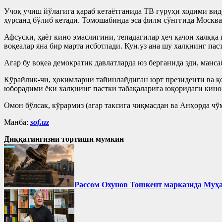
Учоқ учиш йўлагига қараб кетаётганида ТВ гуруҳи ходими вид
хурсанд бўлиб кетади. Томошабинда эса филм сўнггида Москва
Афсуски, ҳаёт кино эмаслигини, тепадагилар ҳеч қачон халққа
воқеалар яна бир марта исботлади. Кун.уз ана шу халқнинг па
Агар бу воқеа демократик давлатларда юз берганида эди, манса
Кўрайлик-чи, ҳокимларни тайинлайдиган юрт президенти ва 
юборадими ёки халқнинг пастки табақаларига юқоридаги кино
Омон бўлсак, кўрармиз (агар таксига чиқмасдан ва Анҳорда чў
Манба:
sof.uz
Диққатингизни тортиши мумкин
Рассом Охунов Тошкент марказида Муҳ