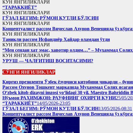
КУН ЯНГИЛИКЛАРИ
“ТАРАҚҚИЁТ”
КУН ЯНГИЛИКЛАРИ
ГЎЗАЛ БЕГИМ: РЎМОН ҚУТЛИ БЎЛСИН
КУН ЯНГИЛИКЛАРИ
Концептуалист рассом Вячеслав Ахунов Венецияда ўз кўрга
КУН ЯНГИЛИКЛАРИ
Таниқли рассом Исфандиёр Ҳайдар оламдан ўтди
КУН ЯНГИЛИКЛАРИ
“Мен сендан хат эмас, хавотир олдим…” – Муҳаммад Соли
КУН ЯНГИЛИКЛАРИ
УРУШ — ЧАЛҒИТИШ ВОСИТАСИМИ?
СЎНГИ ЯНГИЛИКЛАР
Қирғиз президенти Ўзбек ёзувчиси китобини чиқарди – буни
Рассом Охунов Тошкент марказида Муҳаммад Солиҳ яcага
Oʻzbek kitob dizayni imzosi yoʻlidagi 30 yil. Maestro Bahriddin 
Нўъмон РАҲИМЖОН: РАУФНИНГ ОХИРГИ КУНИ
25/05/20
“ТАРАҚҚИЁТ”
14/05/2026-23:05
ГЎЗАЛ БЕГИМ: РЎМОН ҚУТЛИ БЎЛСИН
13/05/2026-08:31
Концептуалист рассом Вячеслав Ахунов Венецияда ўз кўрга