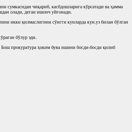
ини сумкасидан чиқариб, касбдошларига кўрсатади ва ҳамма
шдан олади, деган ишонч уйғонади.
апини икки қилмаслигини сўнгги кунларда кун.уз билан бўлган
ўраган бўлур эди.
 Бош прокуратура ҳоким бува ишини босди-босди қилиб