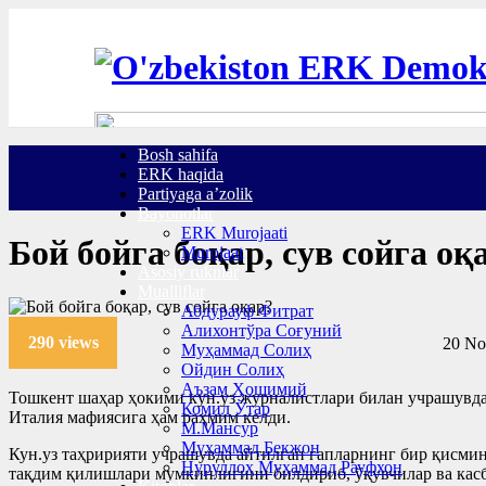
Bosh sahifa
ERK haqida
Partiyaga a’zolik
Bayonotlar
ERK Murojaati
Бой бойга боқар, сув сойга оқ
Murojaat
Asosiy ruknlar
Mualliflar
Абдурауф Фитрат
Алихонтўра Соғуний
290 views
20 No
Муҳаммад Солиҳ
Ойдин Солиҳ
Аъзам Ҳошимий
Тошкент шаҳар ҳокими кун.уз журналистлари билан учрашувда
Комил Ўтар
Италия мафиясига ҳам раҳмим келди.
М.Мансур
Муҳаммад Бекжон
Кун.уз таҳририяти учрашувда айтилган гапларнинг бир қисмин
Нуруллоҳ Муҳаммад Рауфхон
тақдим қилишлари мумкинлигини билдириб, ўқувчилар ва кас