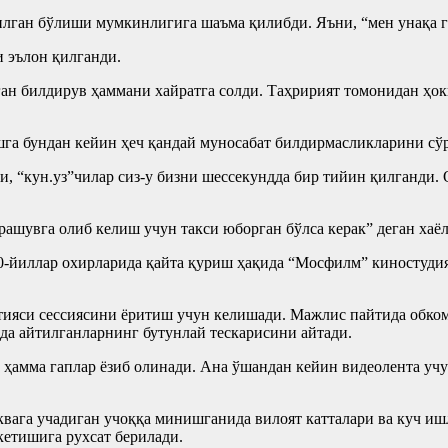
қилган бўлиши мумкинлигига шаъма қилибди. Яъни, “мен унақа 
 эълон қилганди.
нган билдирув ҳаммани хайратга солди. Таҳририят томонидан ҳ
га бундан кейин ҳеч қандай муносабат билдирмасликларини сў
, “кун.уз”чилар сиз-у бизни шессекундда бир тийин қилганди.
ашувга олиб келиш учун такси юборган бўлса керак” деган хаёл
80-йиллар охирларида қайта қуриш ҳақида “Мосфилм” киностудия
ияси сессиясини ёритиш учун келишади. Мажлис пайтида обком
ида айтилганларнинг бутунлай тескарисини айтади.
ҳамма гаплар ёзиб олинади. Ана ўшандан кейин видеолента учу
квага учадиган учоққа минишганида вилоят катталари ва куч иш
етишига рухсат берилади.