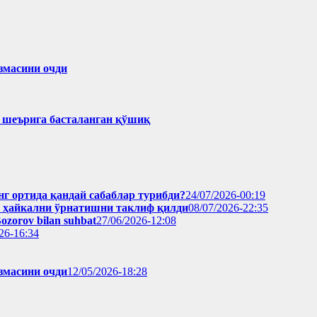
змасини очди
ҳ шеърига басталанган қўшиқ
нг ортида қандай сабаблар турибди?
24/07/2026-00:19
н ҳайкални ўрнатишни таклиф қилди
08/07/2026-22:35
Bozorov bilan suhbat
27/06/2026-12:08
26-16:34
змасини очди
12/05/2026-18:28