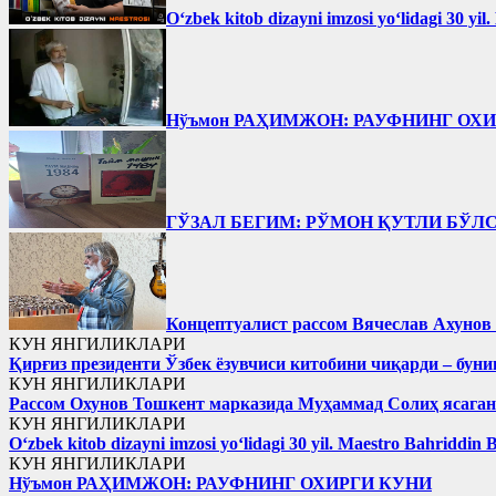
Oʻzbek kitob dizayni imzosi yoʻlidagi 30 yi
Нўъмон РАҲИМЖОН: РАУФНИНГ ОХ
ГЎЗАЛ БЕГИМ: РЎМОН ҚУТЛИ БЎЛ
Концептуалист рассом Вячеслав Ахунов 
КУН ЯНГИЛИКЛАРИ
Қирғиз президенти Ўзбек ёзувчиси китобини чиқарди – буни
КУН ЯНГИЛИКЛАРИ
Рассом Охунов Тошкент марказида Муҳаммад Солиҳ яcага
КУН ЯНГИЛИКЛАРИ
Oʻzbek kitob dizayni imzosi yoʻlidagi 30 yil. Maestro Bahriddin 
КУН ЯНГИЛИКЛАРИ
Нўъмон РАҲИМЖОН: РАУФНИНГ ОХИРГИ КУНИ