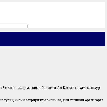
ги Чикаго шаҳар мафияси бошлиғи Ал Капонега ҳам, машҳур
нг тўлиқ қисми таҳририятда эканини, уни тегишли органларга