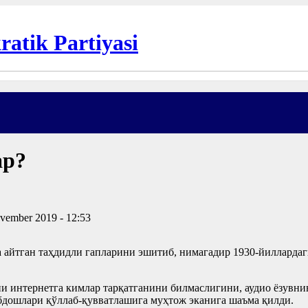
ар?
vember 2019 - 12:53
 айтган таҳдидли гапларини эшитиб, нимагадир 1930-йилларда
и интернетга кимлар тарқатганини билмаслигини, аудио ёзувни
бдошлари қўллаб-қувватлашига муҳтож эканига шаъма қилди.