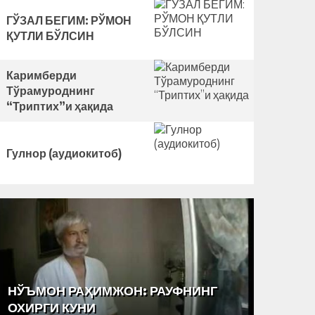
ГЎЗАЛ БЕГИМ: РЎМОН
ҚУТЛИ БЎЛСИН
Каримберди
Тўрамуроднинг
“Триптих”и ҳақида
Гулнор (аудиокитоб)
НЎЪМОН РАҲИМЖОН: РАУФНИНГ
“ТАРА
ОХИРГИ КУНИ