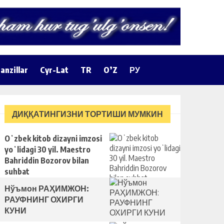
anzillar
Cyr-Lat
TR
O’Z
РУ
ДИҚҚАТИНГИЗНИ ТОРТИШИ МУМКИН
Oʻzbek kitob dizayni imzosi
yoʻlidagi 30 yil. Maestro
Bahriddin Bozorov bilan
suhbat
Нўъмон РАҲИМЖОН:
РАУФНИНГ ОХИРГИ
КУНИ