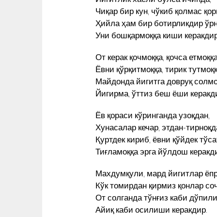
ДАЙ
ЯCАГАН ҲАЙКАЛНИ ЎРНАТИШ
Чиқар бир кун, чўкиб қолмас қор
АРИ
КУН ЯНГИЛИКЛАРИ
ТАКЛИФ ҚИЛДИ
Ҳийла ҳам бир ботирликдир ўрн
Уни бошқармоққа киши керакдир
От керак қочмоққа, қочса етмоққа
Ёвни қўрқитмоққа, тирик тутмоққ
Майдонда йигитга довруқ солмо
Йигирма, ўттиз беш ёши керакд
Ёв қораси кўринганда узоқдан,
Хунасалар кечар, этдан-тирноқд
Қуртдек кириб, ёвни қўйдек тўса
Тиғламоққа эрга йўлдош керакд
Махдумқули, мард йигитлар ёп
Кўк томирдан қирмиз қонлар со
От солганда тўнғиз каби дўпили
Айиқ каби осилиши керакдир.