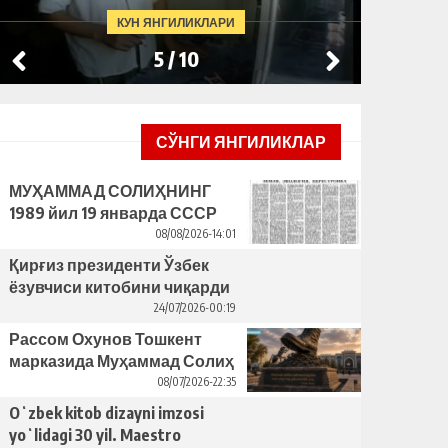
КУН ЯНГИЛИКЛАРИ
5
/
10
СЎНГИ ЯНГИЛИКЛАР
МУҲАММАД СОЛИҲНИНГ
1989 йил 19 январда СССР
ЁЗУВЧИЛАР УЮШМАСИ
08/08/2026-14:01
ПЛЕНУМИДАГИ НУТҚИ
Қирғиз президенти Ўзбек
ёзувчиси китобини чиқарди
– бунинг ортида қандай
24/07/2026-00:19
сабаблар турибди?
Рассом Охунов Тошкент
марказида Муҳаммад Солиҳ
яcаган ҳайкални ўрнатишни
08/07/2026-22:35
таклиф қилди
Oʻzbek kitob dizayni imzosi
yoʻlidagi 30 yil. Maestro