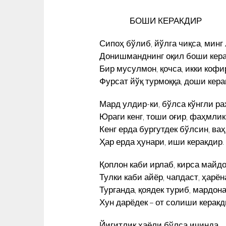
БОШИ КЕРАКДИР
Сипоҳ бўлиб, йўлга чиқса, минг
Донишманднинг оқил боши кера
Бир мусулмон, қочса, икки кофи
Фурсат йўқ турмоққа, доши кера
Мард улдир-ки, бўлса кўнгли ра
Юраги кенг, тоши оғир, фаҳмлик
Кенг ерда бургутдек бўлсин, ва
Ҳар ерда ҳунари, иши керакдир.
Қоплон каби ирлаб, кирса майдо
Тулки каби айёр, чапдаст, ҳарён
Турганда, қоядек туриб, мардона
Хун дарёдек – от солиши керакд
ЎЗБЕК
РАССОМ ОХУНОВ ТОШКЕНТ
ЧИҚАРДИ –
МАРКАЗИДА МУҲАММАД СОЛ
Йигитлик хаёли бўлса ичинда,