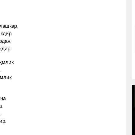
 лашкар,
кдир.
рдан,
кдир.
ҳмлик,
,
ҳмлик,
на,
а,
,
ир.
OʻZBEK KITOB DIZAYNI IMZOSI
YOʻLIDAGI 30 YIL. MAESTRO
ИҲ