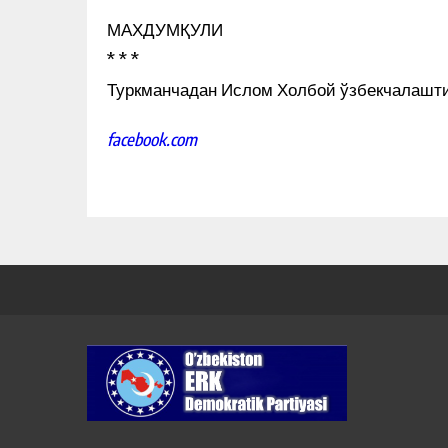
МАХДУМҚУЛИ
* * *
Туркманчадан Ислом Холбой ўзбекчалашт
facebook.com