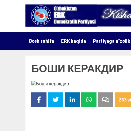
Bosh sahifa
ERK haqida
Partiyaga a’zolik
БОШИ КЕРАКДИР
263 v