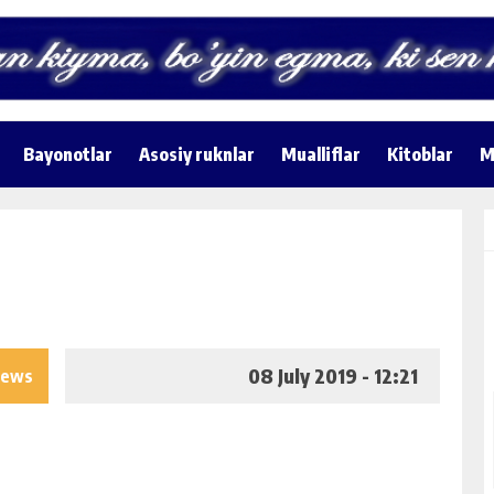
Bayonotlar
Asosiy ruknlar
Mualliflar
Kitoblar
M
08 July 2019 - 12:21
iews