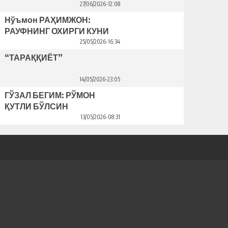
Bahriddin Bozorov bilan suhbat
27/06/2026-12:08
Нўъмон РАҲИМЖОН:
РАУФНИНГ ОХИРГИ КУНИ
25/05/2026-16:34
“ТАРАҚҚИЁТ”
14/05/2026-23:05
ГЎЗАЛ БЕГИМ: РЎМОН
ҚУТЛИ БЎЛСИН
13/05/2026-08:31