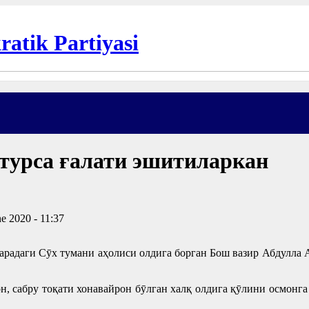
 турса ғалати эшитиларкан
e 2020 - 11:37
гарадаги Сӯх тумани аҳолиси олдига борган Бош вазир Абдулла 
н, сабру тоқати хонавайрон бӯлган халқ олдига қӯлини осмонг