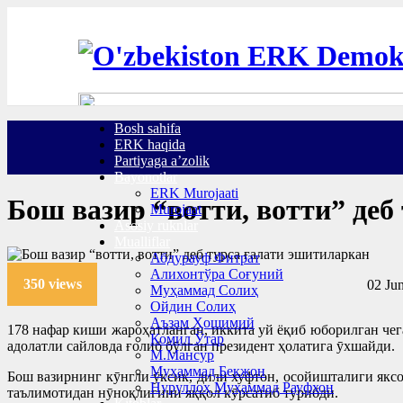
Bosh sahifa
ERK haqida
Partiyaga a’zolik
Bayonotlar
ERK Murojaati
Бош вазир “вотти, вотти” деб
Murojaat
Asosiy ruknlar
Mualliflar
Абдурауф Фитрат
Алихонтўра Соғуний
350 views
02 Jun
Муҳаммад Солиҳ
Ойдин Солиҳ
Аъзам Ҳошимий
178 нафар киши жароҳатланган, иккита уй ёқиб юборилган че
Комил Ўтар
адолатли сайловда ғолиб бӯлган президент ҳолатига ӯхшайди.
М.Мансур
Муҳаммад Бекжон
Бош вазирнинг кӯнгли ӯксик, дили хуфтон, осойишталиги яксо
Нуруллоҳ Муҳаммад Рауфхон
таълимотидан нӯноқлигини яққол кӯрсатиб турибди.