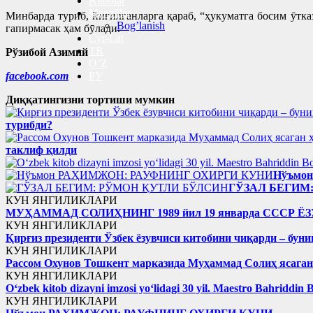
Kitoblar
Manzillar
Минбарда туриб, йиғилганларга қараб, “ҳукуматга босим ӯтка
Bog’lanish
гапирмасак ҳам бӯлади.
Cyr-Lat
TR
Рўзибой Азимий
O’Z
facebook.com
РУ
Диққатингизни тортиши мумкин
турибди?
таклиф қилди
Нўъмо
ГЎЗАЛ БЕГИМ
КУН ЯНГИЛИКЛАРИ
МУҲАММАД СОЛИҲНИНГ 1989 йил 19 январда ССС
КУН ЯНГИЛИКЛАРИ
Қирғиз президенти Ўзбек ёзувчиси китобини чиқарди – буни
КУН ЯНГИЛИКЛАРИ
Рассом Охунов Тошкент марказида Муҳаммад Солиҳ яcага
КУН ЯНГИЛИКЛАРИ
Oʻzbek kitob dizayni imzosi yoʻlidagi 30 yil. Maestro Bahriddin 
КУН ЯНГИЛИКЛАРИ