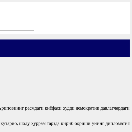
Ариповнинг расмдаги қиёфаси худди демократик давлатлардаги
а кӯтариб, шоду ҳуррам тарзда кириб бориши унинг дипломатия