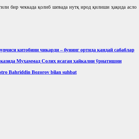
 тили бир чеккада қолиб шевада нутқ ирод қилиши ҳақида асло
зувчиси китобини чиқарди – бунинг ортида қандай сабаблар
рказида Муҳаммад Солиҳ яcаган ҳайкални ўрнатишни
aestro Bahriddin Bozorov bilan suhbat