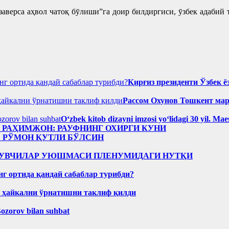
заверса аҳвол чатоқ бӯлиши”га доир билдиргиси, ӯзбек адабий
Қирғиз президенти Ўзбек ё
Рассом Охунов Тошкент ма
Oʻzbek kitob dizayni imzosi yoʻlidagi 30 yil. M
н РАҲИМЖОН: РАУФНИНГ ОХИРГИ КУНИ
: РЎМОН ҚУТЛИ БЎЛСИН
Р ЁЗУВЧИЛАР УЮШМАСИ ПЛЕНУМИДАГИ НУТҚИ
нг ортида қандай сабаблар турибди?
н ҳайкални ўрнатишни таклиф қилди
Bozorov bilan suhbat