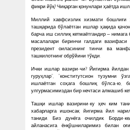
фикри йўқ? Чиқарган қонунлари ҳаётда иш
Миллий хавфсизлик хизмати бошлиғи ҳ
ташқарида бўлаётган ишлар ҳақида қачо
барча иш силлиқ кетмаётгандир ‒ нимага
масалалари биринчи галдаги вазифаси 
президент оиласининг тинчи ва манф
ташкилотнинг обрўйини тўкди.
Ички ишлар вазири-чи? Йигирма йилдан б
гуруҳлар”, “конститутсион тузумни ў
ишлаётган соҳага бошлиқ бўлса-ю, б
улгурмасимиздан бир нечтаси алмашиб кет
Ташқи ишлар вазирини-ку ҳеч ким тан
хабарларга ишонсак, йигирма йил нари
таниди. Биз дунёга очилдик. Борди-к
айланасига ёнқўшниларимиз билан оғи