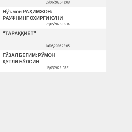
Bahriddin Bozorov bilan suhbat
27/06/2026-12:08
Нўъмон РАҲИМЖОН:
РАУФНИНГ ОХИРГИ КУНИ
25/05/2026-16:34
“ТАРАҚҚИЁТ”
14/05/2026-23:05
ГЎЗАЛ БЕГИМ: РЎМОН
ҚУТЛИ БЎЛСИН
13/05/2026-08:31