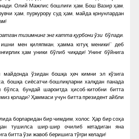
инади. Олий Мажлис бошлиғи ҳам, Бош Вазир ҳам,
рувчи ҳам, пуркурору суд ҳам, майда қонунлардан
ам!
яратган тизимнинг энг катта қурбони ўзи
бўлади.
 ишни мен қиляпман, ҳамма ютуқ меники!” деб
инғирлик ҳам уники бўлиб чиқади! Унинг бўйнига
й майдонда ўзидан бошқа ҳеч кимни эл кўзига
са, бошқа сиёсатчи-бошлиқларни халқдан панада
н бўлса, бундай шароитда ҳисоб-китобни битта
миз қолади? Ҳаммаси учун битта президент айбли
лида борларидан бир чимдим, холос. Ҳар бир соҳа
идан тушилса шир-шир очилиб кетадиган яна
ига битта ўзи жавоб беришига тўғри келади!