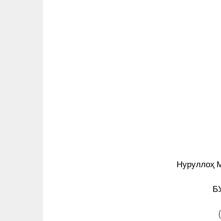
Нуруллоҳ 
Б
“МЕН СЕНДАН ХАТ ЭМАС, ХА
ОЛДИМ…” – МУҲАММАД СОЛИ