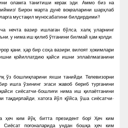
тини оламга танитиши керак эди. Аммо биз на
ниймиз! Бирон марта дунё воқеаларини шарҳлаб
оларга мустақил муносабатини билдирдими?!
а нечта вазир ишлаган бўлса, халқ уларнинг
ъни, у нима иш қилиб ўтганини билмай ҳам қолди.
урор қани, ҳар бир соҳа вазири, вилоят ҳокимлари
и ишни қойиллатдию қайси ишни эплаёлмаганини
лқ ўз бошлиқларини яхши танийди. Телевизорни
 бир ишга ўзининг эгаси жавоб бериб турганини
 қайси сиёсатчи-бошлиғи нима иш қилаётганини
и тақдирлайди, хатога йўл қўйса, ўша сиёсатчи-
да ҳеч ким йўқ, битта президент бор! Ҳеч ким
! Сиёсат поғоналарида ундан бошқа ҳеч ким