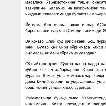
масаласи Ўзбекистоннинг ташқи сиёса
вазирликни биламиз, на вазиримизни та
чиқдими, теварагимизда бўлаётган можар
Йигирма йил ичида ташқи ишлар бўйич
биронтасини тузукли кўрмади, танимади. Я
Ва ҳоказо. Олий суд раиси қани, Бош пурк
қани? Булар ҳеч бири кўринмаса, қайс
билмасак, нимани сўраймиз улардан?!
Сўз айтиш эркин бўлган давлатларда ха
қўйинг, чет эл хабарларини кўринг, ҳар
кўрасиз. Демак, ўша мамлакатлар халқи
доим билиб туради, ютуққа эришса, ўшан
бошлиқнинг ўзидан ҳисоб сўрайди.
Ўзбекистонда бунақа эмас. Ўзбекистон
ишламайди, битта президент ишлайди