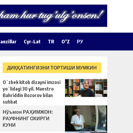
anzillar
Cyr-Lat
TR
O’Z
РУ
ДИҚҚАТИНГИЗНИ ТОРТИШИ МУМКИН
Oʻzbek kitob dizayni imzosi
yoʻlidagi 30 yil. Maestro
Bahriddin Bozorov bilan
suhbat
Нўъмон РАҲИМЖОН:
РАУФНИНГ ОХИРГИ
КУНИ