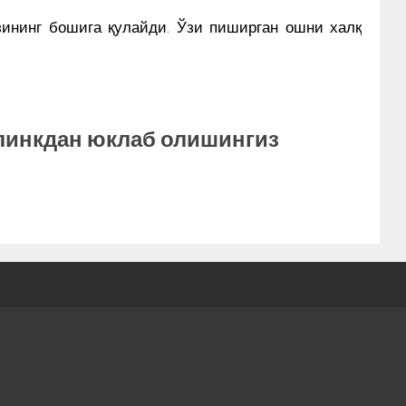
зининг бошига қулайди. Ўзи пиширган ошни халқ
 линкдан юклаб олишингиз