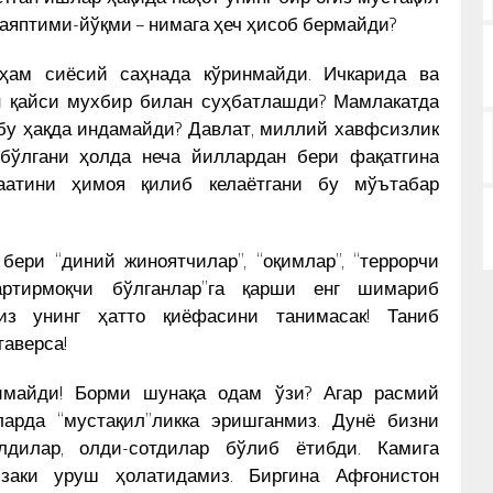
лаяптими-йўқми – нимага ҳеч ҳисоб бермайди?
ам сиёсий саҳнада кўринмайди. Ичкарида ва
н қайси мухбир билан суҳбатлашди? Мамлакатда
 бу ҳақда индамайди? Давлат, миллий хавфсизлик
бўлгани ҳолда неча йиллардан бери фақатгина
аатини ҳимоя қилиб келаётгани бу мўътабар
ери “диний жиноятчилар”, “оқимлар”, “террорчи
згартирмоқчи бўлганлар”га қарши енг шимариб
из унинг ҳатто қиёфасини танимасак! Таниб
аверса!
имайди! Борми шунақа одам ўзи? Агар расмий
ларда “мустақил”ликка эришганмиз. Дунё бизни
елдилар, олди-сотдилар бўлиб ётибди. Камига
заки уруш ҳолатидамиз. Биргина Афғонистон