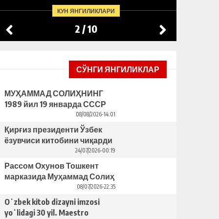
БУНИНГ ОРТИДА ҚАНДАЙ
ЯCАГА
КУН ЯНГИЛИКЛАРИ
САБАБЛАР ТУРИБДИ?
ТАКЛИ
2
/
10
СЎНГИ ЯНГИЛИКЛАР
МУҲАММАД СОЛИҲНИНГ
1989 йил 19 январда СССР
ЁЗУВЧИЛАР УЮШМАСИ
08/08/2026-14:01
ПЛЕНУМИДАГИ НУТҚИ
Қирғиз президенти Ўзбек
ёзувчиси китобини чиқарди
– бунинг ортида қандай
24/07/2026-00:19
сабаблар турибди?
Рассом Охунов Тошкент
марказида Муҳаммад Солиҳ
яcаган ҳайкални ўрнатишни
08/07/2026-22:35
таклиф қилди
Oʻzbek kitob dizayni imzosi
yoʻlidagi 30 yil. Maestro