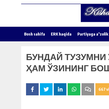
Bosh sahifa
ERK haqida
Partiyaga a’zolik
БУНДАЙ ТУЗУМНИ 
ҲАМ ЎЗИНИНГ БО
667 v