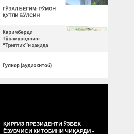
ГЎЗАЛ БЕГИМ: РЎМОН
ҚУТЛИ БЎЛСИН
Каримберди
Тўрамуроднинг
“Триптих”и ҳақида
Гулнор (аудиокитоб)
ҚИРҒИЗ ПРЕЗИДЕНТИ ЎЗБЕК
РАССО
ЁЗУВЧИСИ КИТОБИНИ ЧИҚАРДИ –
МАРКА