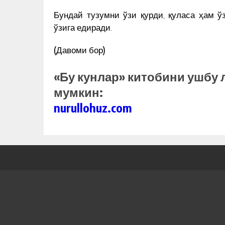
Бундай тузумни ўзи қурди, қуласа ҳам ў
ўзига едиради.
(Давоми бор)
«Бу кунлар» китобини ушбу
мумкин:
nurullohuz.com