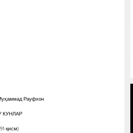
Муҳаммад Рауфхон
У КУНЛАР
ВОТИР
МУҲАММАД СОЛИҲНИНГ 1989 ЙИЛ
(91-қисм)
Ҳ
19 ЯНВАРДА СССР ЁЗУВЧИЛАР