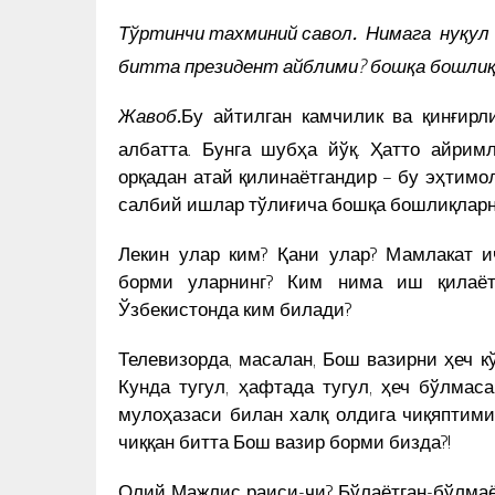
ШЕЪРИГА БАСТАЛАНГАН ҚЎШ
КУН ЯНГИЛИКЛАРИ
Тўртинчи тахминий савол.
Нимага нуқул
битта президент айблими? бошқа бошлиқ
Жавоб.
Бу айтилган камчилик ва қинғирл
албатта. Бунга шубҳа йўқ. Ҳатто айрим
орқадан атай қилинаётгандир – бу эҳтимо
салбий ишлар тўлиғича бошқа бошлиқларн
Лекин улар ким? Қани улар? Мамлакат и
борми уларнинг? Ким нима иш қилаёт
Ўзбекистонда ким билади?
Телевизорда, масалан, Бош вазирни ҳеч 
Кунда тугул, ҳафтада тугул, ҳеч бўлмас
мулоҳазаси билан халқ олдига чиқяптим
чиққан битта Бош вазир борми бизда?!
Олий Мажлис раиси-чи? Бўлаётган-бўлмаёт