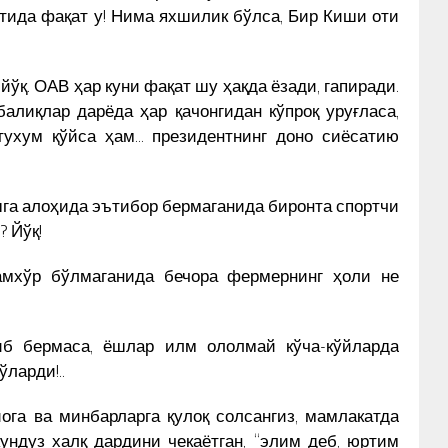
тида фақат у! Нима яхшилик бўлса, Бир Киши оти
ўқ. ОАВ ҳар куни фақат шу ҳақда ёзади, гапиради.
алиқлар дарёда ҳар қачонгидан кўпроқ уруғласа,
 тухум қўйса ҳам… президентнинг доно сиёсатию
га алоҳида эътибор бермаганида биронта спортчи
 Йўқ!
амхўр бўлмаганида бечора фермернинг ҳоли не
иб бермаса, ёшлар илм ололмай кўча-кўйларда
ларди!..
иога ва минбарларга қулоқ солсангиз, мамлакатда
ундуз халқ дардини чекаётган, “элим деб, юртим