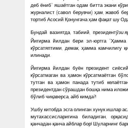
деб ёниб” яшаётган одам битта экани кўр
журналист (савол берувчи) ҳам, жавоб бе
тортиб Асосий Қонунгача ҳам фақат шу Од
Бундай вазиятда, табиий, президент
ўзи 
Йигирма йилдан бери эл-юртга “Ҳамма
кўрсатяптими, демак, ҳамма камчилигу қ
илинади.
Йигирма йилдан буён президент сиёси
кўрсатмаган ва ҳамон кўрсатмаётган бўл
тутган ва ҳамон панада тутиб келаётга
президентдан сўрашдан бошқа нима иложи
бўлиб чиқаверса, айб кимда?!
Ушбу китобда эсга олинган хунук ишлар ас
мутахассисларигина биладиган, орқас
қанчадан-қанча айблар бор! Шуларнинг бар