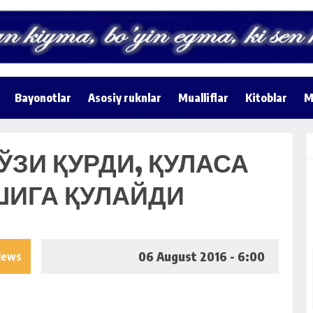
Bayonotlar
Asosiy ruknlar
Mualliflar
Kitoblar
M
ЎЗИ ҚУРДИ, ҚУЛАСА
ШИГА ҚУЛАЙДИ
06 August 2016 - 6:00
iews