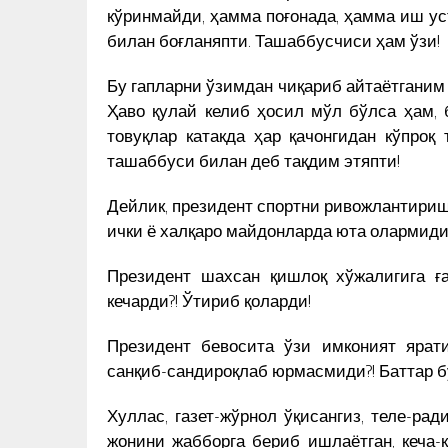
кўринмайди, ҳамма поғонада, ҳамма иш ус
билан боғланяпти. Ташаббусчиси ҳам ўзи!
Бу гапларни ўзимдан чиқариб айтаётганим й
Ҳаво қулай келиб ҳосил мўл бўлса ҳам, б
товуқлар катакда ҳар қачонгидан кўпроқ
ташаббуси билан деб тақдим этяпти!
Дейлик, президент спортни ривожлантириш
ички ё халқаро майдонларда юта олармиди?
Президент шахсан қишлоқ хўжалигига ғ
кечарди?! Ўтириб қоларди!
Президент бевосита ўзи имконият ярат
санқиб-сандироқлаб юрмасмиди?! Баттар бў
Хуллас, газет-жўрнол ўқисангиз, теле-рад
жонини жабборга бериб ишлаётган, кеча-к