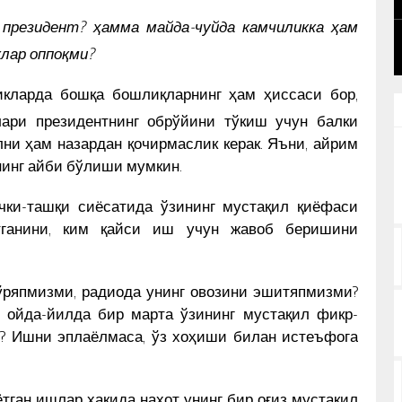
ИҚ
УЮШМАСИ ПЛЕНУМИДАГИ НУТҚИ
КУН ЯНГИЛИКЛАРИ
 президент? ҳамма майда-чуйда камчиликка ҳам
лар оппоқми?
икларда бошқа бошлиқларнинг ҳам ҳиссаси бор,
лари президентнинг обрўйини тўкиш учун балки
лни ҳам назардан қочирмаслик керак. Яъни, айрим
инг айби бўлиши мумкин.
чки-ташқи сиёсатида ўзининг мустақил қиёфаси
ганини, ким қайси иш учун жавоб беришини
кўряпмизми, радиода унинг овозини эшитяпмизми?
а ойда-йилда бир марта ўзининг мустақил фикр-
и? Ишни эплаёлмаса, ўз хоҳиши билан истеъфога
ган ишлар ҳақида наҳот унинг бир оғиз мустақил