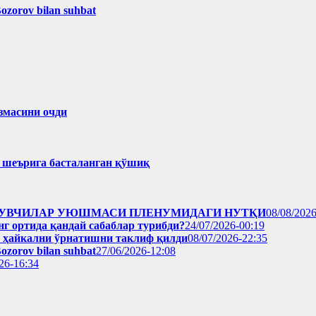
Bozorov bilan suhbat
змасини очди
ҳ шеърига басталанган қўшиқ
Р ЁЗУВЧИЛАР УЮШМАСИ ПЛЕНУМИДАГИ НУТҚИ
08/08/2026
нг ортида қандай сабаблар турибди?
24/07/2026-00:19
н ҳайкални ўрнатишни таклиф қилди
08/07/2026-22:35
Bozorov bilan suhbat
27/06/2026-12:08
26-16:34