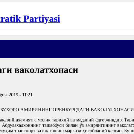
аги ваколатхонаси
gust 2019 - 11:21
БУХОРО АМИРИНИНГ ОРЕНБУРГДАГИ ВАКОЛАТХОНАСИ
қавий аҳамиятга молик тарихий ва маданий ёдгорликдир. Тари
д Абдулахадхоннинг ташаббуси билан ўз амирлигининг вакола
и муҳим транспорт ва юк ташиш маркази ҳисобланиб келган. Бу 