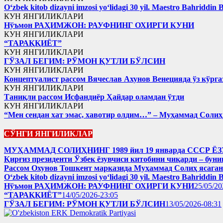
Oʻzbek kitob dizayni imzosi yoʻlidagi 30 yil. Maestro Bahriddin 
КУН ЯНГИЛИКЛАРИ
Нўъмон РАҲИМЖОН: РАУФНИНГ ОХИРГИ КУНИ
КУН ЯНГИЛИКЛАРИ
“ТАРАҚҚИЁТ”
КУН ЯНГИЛИКЛАРИ
ГЎЗАЛ БЕГИМ: РЎМОН ҚУТЛИ БЎЛСИН
КУН ЯНГИЛИКЛАРИ
Концептуалист рассом Вячеслав Ахунов Венецияда ўз кўрга
КУН ЯНГИЛИКЛАРИ
Таниқли рассом Исфандиёр Ҳайдар оламдан ўтди
КУН ЯНГИЛИКЛАРИ
“Мен сендан хат эмас, хавотир олдим…” – Муҳаммад Соли
СЎНГИ ЯНГИЛИКЛАР
МУҲАММАД СОЛИҲНИНГ 1989 йил 19 январда ССС
Қирғиз президенти Ўзбек ёзувчиси китобини чиқарди – буни
Рассом Охунов Тошкент марказида Муҳаммад Солиҳ яcага
Oʻzbek kitob dizayni imzosi yoʻlidagi 30 yil. Maestro Bahriddin 
Нўъмон РАҲИМЖОН: РАУФНИНГ ОХИРГИ КУНИ
25/05/20
“ТАРАҚҚИЁТ”
14/05/2026-23:05
ГЎЗАЛ БЕГИМ: РЎМОН ҚУТЛИ БЎЛСИН
13/05/2026-08:31