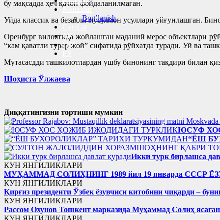
Kitoblar
бу мақсадда ҳеч қачон фойдаланилмаган.
Manzillar
Bog’lanish
Уйда классик ва безакли мусулмон усуллари уйғунлашган. Бино
Cyr-Lat
TR
Оренбург вилоятида жойлашган маданий мерос объектлари рўйх
O’Z
“кам қаватли турар жой” сифатида рўйхатда туради. Уй ва таш
РУ
Мутасасдди ташкилотлардан ушбу бинонинг тақдири билан қиз
Шоҳиста Ўлжаева
Диққатингизни тортиши мумкин
ЮСУФ ХО
“ЁШ Б
Икки турк бирлашса дав
КУН ЯНГИЛИКЛАРИ
МУҲАММАД СОЛИҲНИНГ 1989 йил 19 январда ССС
КУН ЯНГИЛИКЛАРИ
Қирғиз президенти Ўзбек ёзувчиси китобини чиқарди – буни
КУН ЯНГИЛИКЛАРИ
Рассом Охунов Тошкент марказида Муҳаммад Солиҳ яcага
КУН ЯНГИЛИКЛАРИ