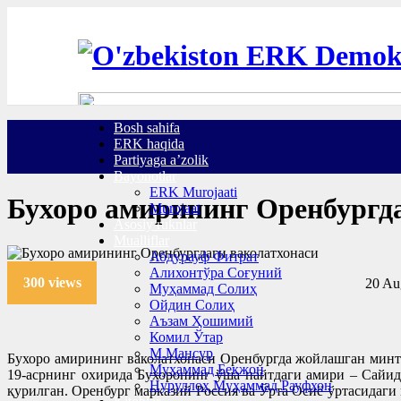
Bosh sahifa
ERK haqida
Partiyaga a’zolik
Bayonotlar
ERK Murojaati
Бухоро амирининг Оренбургд
Murojaat
Asosiy ruknlar
Mualliflar
Абдурауф Фитрат
Алихонтўра Соғуний
300 views
20 Au
Муҳаммад Солиҳ
Ойдин Солиҳ
Аъзам Ҳошимий
Комил Ўтар
М.Мансур
Бухоро амирининг ваколатхонаси Оренбургда жойлашган минта
Муҳаммад Бекжон
19-асрнинг охирида Бухоронинг ўша пайтдаги амири – Сайи
Нуруллоҳ Муҳаммад Рауфхон
қурилган. Оренбург марказий Россия ва Ўрта Осиё ўртасидаг