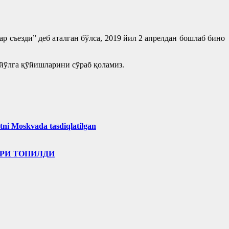
 съезди” деб аталган бўлса, 2019 йил 2 апрелдан бошлаб бино
йўлга қўйишларини сўраб қоламиз.
tni Moskvada tasdiqlatilgan
РИ ТОПИЛДИ