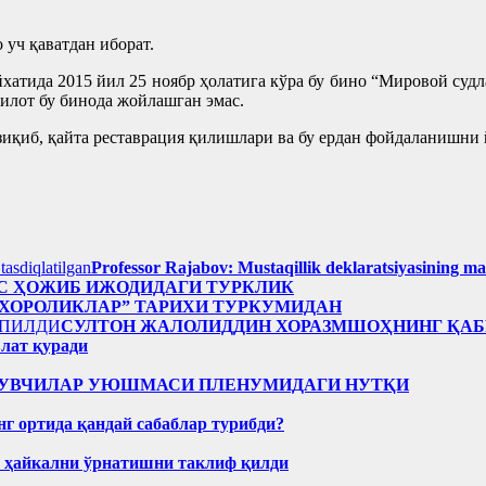
 уч қаватдан иборат.
атида 2015 йил 25 ноябр ҳолатига кўра бу бино “Мировой судлар
килот бу бинода жойлашган эмас.
иқиб, қайта реставрация қилишлари ва бу ердан фойдаланишни 
Professor Rajabov: Mustaqillik deklaratsiyasining ma
С ҲОЖИБ ИЖОДИДАГИ ТУРКЛИК
УХОРОЛИКЛАР” ТАРИХИ ТУРКУМИДАН
СУЛТОН ЖАЛОЛИДДИН ХОРАЗМШОҲНИНГ ҚАБ
лат қуради
Р ЁЗУВЧИЛАР УЮШМАСИ ПЛЕНУМИДАГИ НУТҚИ
нг ортида қандай сабаблар турибди?
н ҳайкални ўрнатишни таклиф қилди