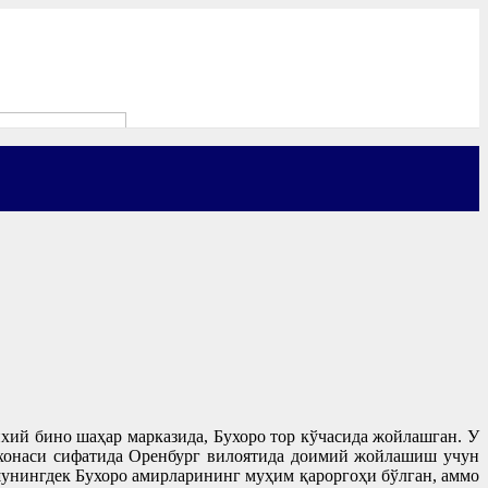
хий бино шаҳар марказида, Бухоро тор кўчасида жойлашган. У
тхонаси сифатида Оренбург вилоятида доимий жойлашиш учун
шунингдек Бухоро амирларининг муҳим қароргоҳи бўлган, аммо