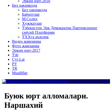
Эркин юрт-2016
Биз ҳақимизда
Биз ҳақимизда
Баёнотлар
М.Солиҳ
Ҳужжатлар
Ўзбекистон Эрк Демократик Партиясининг
сиёсий Платформи
ЎХҲга аъзолик
Видео жамланма
Фото жамланма
Эркин юрт-2017
Ўзб
Cyr-Lat
РУ
TR
Mualliflar
Буюк юрт алломалари.
Наршахий