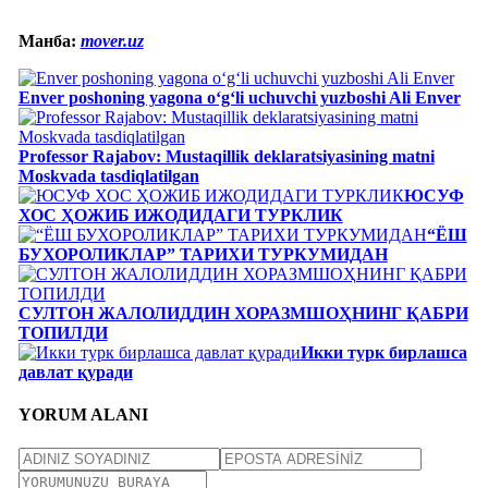
Манба:
mover.uz
Enver poshoning yagona o‘g‘li uchuvchi yuzboshi Ali Enver
Professor Rajabov: Mustaqillik deklaratsiyasining matni
Moskvada tasdiqlatilgan
ЮСУФ
ХОС ҲОЖИБ ИЖОДИДАГИ ТУРКЛИК
“ЁШ
БУХОРОЛИКЛАР” ТАРИХИ ТУРКУМИДАН
СУЛТОН ЖАЛОЛИДДИН ХОРАЗМШОҲНИНГ ҚАБРИ
ТОПИЛДИ
Икки турк бирлашса
давлат қуради
YORUM ALANI