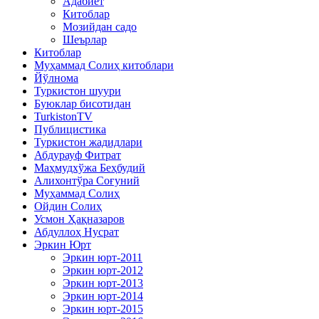
Адабиёт
Китоблар
Мозийдан садо
Шеърлар
Китоблар
Муҳаммад Солиҳ китоблари
Йўлнома
Туркистон шуури
Буюклар бисотидан
TurkistonTV
Публицистика
Туркистон жадидлари
Абдурауф Фитрат
Маҳмудхўжа Беҳбудий
Алихонтўра Соғуний
Муҳаммад Солиҳ
Ойдин Солиҳ
Усмон Ҳақназаров
Абдуллоҳ Нусрат
Эркин Юрт
Эркин юрт-2011
Эркин юрт-2012
Эркин юрт-2013
Эркин юрт-2014
Эркин юрт-2015