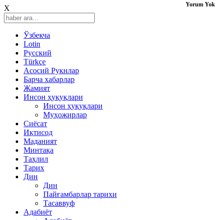
Yorum Yok
X
Ўзбекча
Lotin
Русский
Türkçe
Асосий Рукнлар
Барча хабарлар
Жамият
Инсон ҳуқуқлари
Инсон ҳуқуқлари
Муҳожирлар
Сиёсат
Иқтисод
Mаданият
Минтақа
Таҳлил
Тарих
Дин
Дин
Пайғамбарлар тарихи
Тасаввуф
Адабиёт