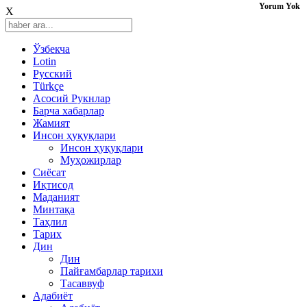
Yorum Yok
X
Ўзбекча
Lotin
Русский
Türkçe
Асосий Рукнлар
Барча хабарлар
Жамият
Инсон ҳуқуқлари
Инсон ҳуқуқлари
Муҳожирлар
Сиёсат
Иқтисод
Mаданият
Минтақа
Таҳлил
Тарих
Дин
Дин
Пайғамбарлар тарихи
Тасаввуф
Адабиёт