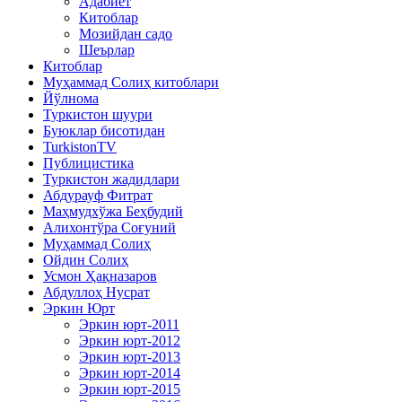
Адабиёт
Китоблар
Мозийдан садо
Шеърлар
Китоблар
Муҳаммад Солиҳ китоблари
Йўлнома
Туркистон шуури
Буюклар бисотидан
TurkistonTV
Публицистика
Туркистон жадидлари
Абдурауф Фитрат
Маҳмудхўжа Беҳбудий
Алихонтўра Соғуний
Муҳаммад Солиҳ
Ойдин Солиҳ
Усмон Ҳақназаров
Абдуллоҳ Нусрат
Эркин Юрт
Эркин юрт-2011
Эркин юрт-2012
Эркин юрт-2013
Эркин юрт-2014
Эркин юрт-2015