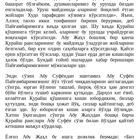
башорат бўлғайким, душманларимиз бу урушда биздан
енгиладилар. Уруш майдонида аларнинг йиқилиб ётган
жойлари Худо тарафидин кўзимга кўрсатилди». Яъни,
Аллоҳ таоло икки тоифанинг бирини берурман, деб
Пайғамбаримизга ваъда қилган эди. Шу ваъда Қурайш
қўшинига тўғри келиб, аларнинг бу урушда учрайдурган
воқеалари кўрсатилди. Абу Жаҳл бошлиқ бир қанча
Қурайш раисларининг бу майдонда ўладурган жойларини
белгилаб, бир кун олдин саҳобаларга кўрсатдилар. Қайси
ерни кўрсатган бўлсалар, худди ўшал ерда деган кишилари
ҳалок бўлди. Бундай ғойиб ишлардан хабар беришлари
Пайғамбаримизнинг мўжизалари эди.
Энди сўзни Абу Суфёндан эшитамиз. Абу Суфён
Пайғамбаримизнинг йўл тўсиб чиққанларини англагандан
сўнгра, юрган йўлини ташлаб, йироқ бўлса ҳам денгиз
бўйи йўлига тушиб карвонни қутқазди. Дарҳол хат ёзиб,
келаётган Қурайш қўшинига киши юбордиким, бизлар
қутулдик, энди бошқа ҳожат йўқ, сизлар қайтинглар, деб
ёзган эди. Бу юборилган киши аларга йўлда йўлиқди.
Хатни ўқигандин сўнгра Абу Жаҳлдан бошқа барча
Қурайш раислари Абу Суфён сўзи билан йўлдан қайтиб
кетишни маъқул кўрдилар.
Ёлғиз Абу Жаҳл бу ишга розилик бермади: «Биз