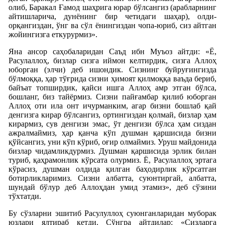
олиб, Баракал Ғамод шаҳрига юрар бўлсангиз (арабларнинг
айтишларича, дунёнинг бир четидаги шаҳар), олди-
орқангиздан, ўнг ва сўл ёнингиздан чопа-юриб, сиз айтган
жойингизга еткурурмиз».
Яна ансор саҳобаларидан Саъд ибн Муъоз айтди: «Ё,
Расулаллоҳ, бизлар сизга иймон келтирдик, сизга Аллоҳ
юборган (элчи) деб ишондик. Сизнинг буйруғингизда
бўлмоққа, ҳар тўғрида сизни ҳимоят қилмоққа ваъда бериб,
байъат топширдик, қайси ишга Аллоҳ амр этган бўлса,
бошланг, биз тайёрмиз. Сизни пайғамбар қилиб юборган
Аллоҳ оти ила онт ичурманким, агар бизни бошлаб қай
денгизга кирар бўлсангиз, ортингиздан қолмай, бизлар ҳам
кирармиз, сув денгизи эмас, ўт денгизи бўлса ҳам сиздан
ажралмаймиз, ҳар қанча кўп душман қаршисида бизни
қўйсангиз, уни кўп кўриб, оғир олмаймиз. Уруш майдонида
бизлар чидамликдурмиз. Душман қаршисида эрлик билан
туриб, қаҳрамонлик кўрсата олурмиз. Ё, Расулаллоҳ эртага
кўрасиз, душман олдида қилган баҳодирлик кўрсатган
ботирликларимиз. Сизни албатта, суюнтиргай, албатта,
шундай бўлур деб Аллоҳдан умид этамиз», деб сўзини
тўхтатди.
Бу сўзларни эшитиб Расулуллоҳ суюнганларидан муборак
юзлари ялтираб кетди. Сўнгра айтдилар: «Сизларга