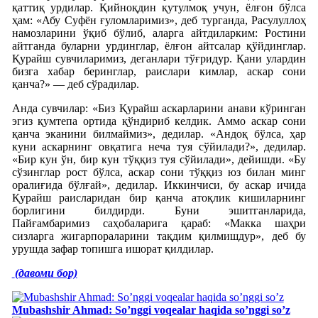
қаттиқ урдилар. Қийноқдин қутулмоқ учун, ёлғон бўлса
ҳам: «Абу Суфён ғуломларимиз», деб турганда, Расулуллоҳ
намозларини ўқиб бўлиб, аларга айтдиларким: Ростини
айтганда буларни урдинглар, ёлғон айтсалар қўйдинглар.
Қурайш сувчиларимиз, деганлари тўғридур. Қани улардин
бизга хабар беринглар, раислари кимлар, аскар сони
қанча?» — деб сўрадилар.
Анда сувчилар: «Биз Қурайш аскарларини анави кўринган
эгиз қумтепа ортида қўндириб келдик. Аммо аскар сони
қанча эканини билмаймиз», дедилар. «Андоқ бўлса, ҳар
куни аскарнинг овқатига неча туя сўйилади?», дедилар.
«Бир кун ўн, бир кун тўққиз туя сўйилади», дейишди. «Бу
сўзинглар рост бўлса, аскар сони тўққиз юз билан минг
оралиғида бўлғай», дедилар. Иккинчиси, бу аскар ичида
Қурайш раисларидан бир қанча атоқлик кишиларнинг
борлигини билдирди. Буни эшитганларида,
Пайғамбаримиз саҳобаларига қараб: «Макка шаҳри
сизларга жигарпораларини тақдим қилмишдур», деб бу
урушда зафар топишга ишорат қилдилар.
(давоми бор)
Mubashshir Ahmad: So’nggi voqealar haqida so’nggi so’z