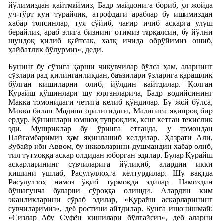
йўлимиздан қайтмаймиз, Бадр майдонига бориб, ул жойда
уч-тўрт кун турайлик, атрофдаги араблар бу ишимиздан
хабар топсинлар, туя сўйиб, чағир ичиб аскарга улуш
берайлик, араб элига бизнинг отимиз тарқалсин, бу йўлни
шундоқ қилиб қайтсак, халқ ичида обрўйимиз ошиб,
ҳайбатлик бўлурмиз», деди.
Бунинг бу сўзига қарши чиқувчилар бўлса ҳам, аларнинг
сўзлари рад қилинганликдан, баъзилари ўзларига қарашлик
бўлган кишиларни олиб, йўлдин қайтдилар. Қолган
Курайш қўшинлари шу юрганларича, Бадр водийсининг
Макка томонидаги четига келиб қўндилар. Бу жой бўлса,
Макка билан Мадина оралиғидаги, Мадинага яқинроқ бир
ердур. Қўнишлари юмшоқ тупроқлик, кенг кетган текислик
эди. Мушриклар бу ўринга етганда, у томондан
Пайғамбаримиз ҳам яқинлашиб келдилар. Ҳазрати Али,
Зубайр ибн Аввом, бу икковларини душмандин хабар олиб,
тил тутмоққа аскар олдидан юборган эдилар. Булар Қурайш
аскарларининг сувчиларига йўлиқиб, алардин икки
кишини ушлаб, Расулуллоҳга келтурдилар. Шу вақтда
Расулуллоҳ намоз ўқиб турмоқда эдилар. Намоздин
бўшагунча буларни сўроққа олишди. Алардин ким
эканликларини сўраб эдилар, «Қурайш аскарларининг
сувчиларимиз», деб ростини айтдилар. Бунга ишонишмай:
«Сизлар Абу Суфён кишилари бўлгайсиз», деб аларни