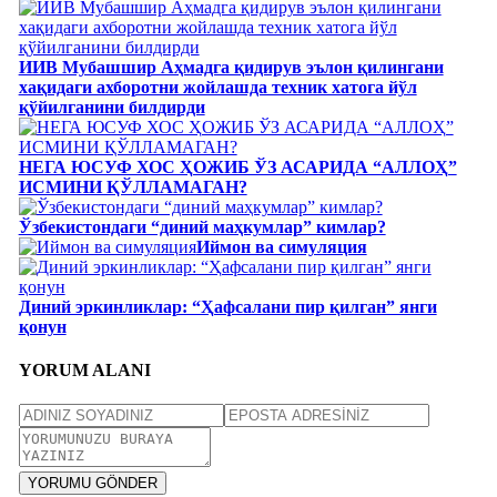
ИИВ Мубашшир Аҳмадга қидирув эълон қилингани
хақидаги ахборотни жойлашда техник хатога йўл
қўйилганини билдирди
НЕГА ЮСУФ ХОС ҲОЖИБ ЎЗ АСАРИДА “АЛЛОҲ”
ИСМИНИ ҚЎЛЛАМАГАН?
Ўзбекистондаги “диний маҳкумлар” кимлар?
Иймон ва симуляция
Диний эркинликлар: “Ҳафсалани пир қилган” янги
қонун
YORUM ALANI
YORUMU GÖNDER