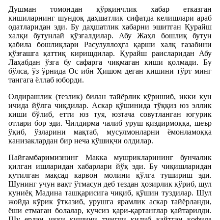
Душман томондан қўрқинчлик хабар етказган
кишиларнинг шундоқ даҳшатлик сифатда келишлари араб
одатларидан эди. Бу даҳшатлик хабарни эшитган Қурайш
халқи бутунлай қўзғалдилар. Абу Жаҳл бошлиқ бутун
қабила бошлиқлари Расулуллоҳга қарши халқ ғазабини
қўзғашга қаттиқ киришдилар. Қурайш раисларидан Абу
Лаҳабдан ўзга бу сафарга чиқмаган киши қолмади. Бу
бўлса, ўз ўрнида Ос ибн Ҳишом деган кишини тўрт минг
тангага ёллаб юборди.
Олдирашлик (тезлик) билан тайёрлик кўришиб, икки кун
ичида йўлга чиқдилар. Аскар қўшинида тўққиз юз эллик
киши бўлиб, етти юз туя, юзтача совутланган югурик
отлари бор эди. Чилдирма чалиб уруш қиздирмоққа, шеър
ўқиб, ўзларини мақтаб, мусулмонларни ёмонламоққа
канизаклардан бир неча қўшиқчи олдилар.
Пайғамбаримизнинг Макка мушрикларининг бунчалик
қилган ишларидан хабарлари йўқ эди. Бу чиқишларидан
кутилган мақсад карвон молини қўлга тушириш эди.
Шунинг учун вақт ўтмасун деб тездан ҳозирлик кўриб, шул
куниёқ Мадина ташқарисига чиқиб, қўшин туздилар. Шул
жойда кўрик ўтказиб, урушга ярамлик аскар тайёрланди,
ёши етмаган болалар, кучсиз қари-қартанглар қайтарилди.
Шу ердан икки кишини тингчи қилиб кайтган қофила