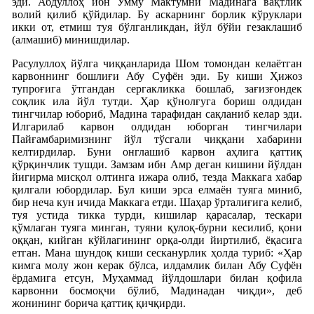
эди. Абдуллоҳ ибн Умму Мактумни Мадинага вақтлик
волий қилиб қўйдилар. Бу аскарнинг борлик кўруклари
икки от, етмиш туя бўлганликдан, йўл бўйи гезаклашиб
(алмашиб) минишдилар.
Расулуллоҳ йўлга чиққанларида Шом томондан келаётган
карвоннинг бошлиғи Абу Суфён эди. Бу киши Ҳижоз
тупроғига ўтгандан сергакликка бошлаб, зағизғондек
соқлик ила йўл тутди. Ҳар қўнолғуга бориш олдидан
тингчилар юбориб, Мадина тарафидан сақланиб келар эди.
Илгарилаб карвон олдидан юборган тингчилари
Пайғамбаримизнинг йўл тўсгали чиққани хабарини
келтирдилар. Буни онглашиб карвон аҳлига қаттиқ
қўрқинчлик тушди. Замзам ибн Амр деган кишини йўлдан
йигирма мисқол олтинга ижара олиб, тезда Маккага хабар
қилгали юбордилар. Бул киши эрса елмаён туяга миниб,
бир неча кун ичида Маккага етди. Шаҳар ўрталиғига келиб,
туя устида тикка турди, кишилар қарасалар, тескари
қўмлаган туяга минган, туяни қулоқ-бурни кесилиб, қони
оққан, кийган кўйлагининг орқа-олди йиртилиб, ёқасига
етган. Мана шундоқ киши сесканурлик ҳолда туриб: «Ҳар
кимга молу жон керак бўлса, илдамлик билан Абу Суфён
ёрдамига етсун, Муҳаммад йўлдошлари билан қофила
карвонни босмоқчи бўлиб, Мадинадан чиқди», деб
жонининг борича қаттиқ қичқирди.