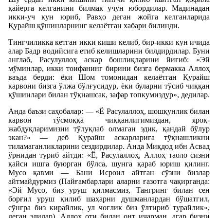
қайерга келганини билмак учун юбордилар. Мадинадан
икки-уч кун юриб, Равҳо деган жойга келганларида
Қурайш қўшинларнинг келаётган хабари билинди.
Тингчиликка кетган икки киши келиб, бир-икки кун ичида
алар Бадр водийсига етиб келишларини билдирдилар. Буни
англаб, Расулуллоҳ аскар бошлиқларини йиғиб: «Эй
мўминлар, икки тоифанинг бирини бизга бермакка Аллоҳ
ваъда берди: ёки Шом томонидан келаётган Қурайш
карвони бизга ўлжа бўлғусидур, ёки буларни тўсиб чиққан
қўшинлари билан тўқнашсак, зафар топкумиздур», дедилар.
Анда баъзи саҳобалар: — «Ё Расулаллоҳ, шошқунлик билан
карвон тўсмоққа чиққанлигимиздан, яроқ-
жабдуқларимизни тўлуқлаб олмаган эдик, қандай бўлур
экан?» — деб Қурайш аскарларига тўқнашликни
тиламаганликларини сездирдилар. Анда Миқдод ибн Асвад
ўрнидан туриб айтди: «Ё, Расулаллоҳ, Аллоҳ таоло сизни
қайси ишга буюрган бўлса, шунга қараб юриш қилинг.
Мусо қавми — Бани Исроил айтган сўзни бизлар
айтмайдурмиз (Пайғамбарлари аларни ғазотга чақирганда:
«Эй Мусо, биз уруш қилмасмиз, Тангринг билан сен
борғил уруш қилиб шаҳарни душманлардан бўшатгил,
сўнгра биз кирайлик, ул чоғлик биз ўлтириб турайлик»,
деган эдилар). Аллоҳ оти билан онт ичарман, агар бизни