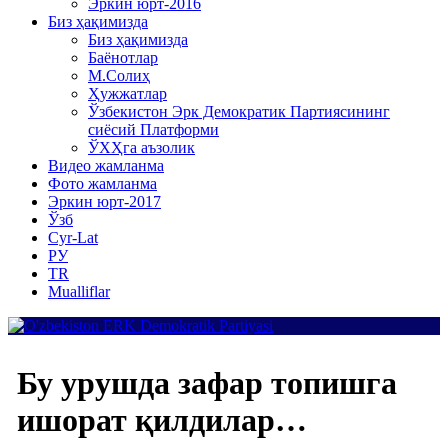
Эркин юрт-2016
Биз ҳақимизда
Биз ҳақимизда
Баёнотлар
М.Солиҳ
Ҳужжатлар
Ўзбекистон Эрк Демократик Партиясининг
сиёсий Платформи
ЎХҲга аъзолик
Видео жамланма
Фото жамланма
Эркин юрт-2017
Ўзб
Cyr-Lat
РУ
TR
Mualliflar
Бу урушда зафар топишга
ишорат қилдилар…