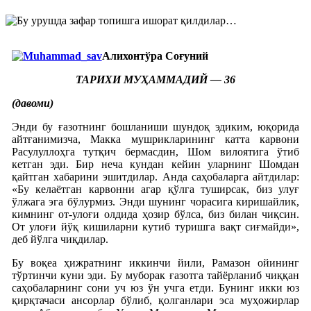
Алихонтўра Соғуний
ТАРИХИ МУҲАММАДИЙ — 36
(давоми)
Энди бу ғазотнинг бошланиши шундоқ эдиким, юқорида
айтғанимизча, Макка мушрикларининг катта карвони
Расулуллоҳга тутқич бермасдин, Шом вилоятига ўтиб
кетган эди. Бир неча кундан кейин уларнинг Шомдан
қайтган хабарини эшитдилар. Анда саҳобаларга айтдилар:
«Бу келаётган карвонни агар қўлга туширсак, биз улуғ
ўлжага эга бўлурмиз. Энди шунинг чорасига киришайлик,
кимнинг от-улоғи олдида ҳозир бўлса, биз билан чиқсин.
От улоғи йўқ кишиларни кутиб туришга вақт сиғмайди»,
деб йўлга чиқдилар.
Бу воқеа ҳижратнинг иккинчи йили, Рамазон ойининг
тўртинчи куни эди. Бу муборак ғазотга тайёрланиб чиққан
саҳобаларнинг сони уч юз ўн учга етди. Бунинг икки юз
қирқтачаси ансорлар бўлиб, қолганлари эса муҳожирлар