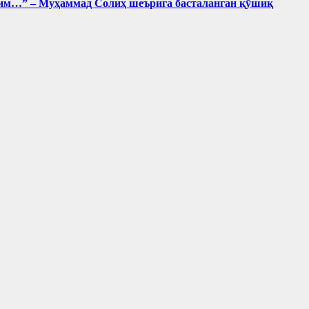
лдим…” – Муҳаммад Солиҳ шеърига басталанган қўшиқ