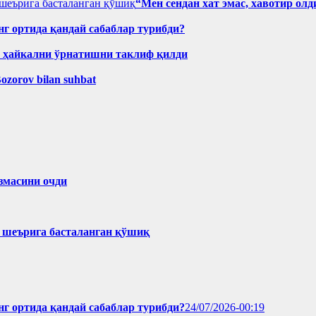
“Мен сендан хат эмас, хавотир о
нг ортида қандай сабаблар турибди?
н ҳайкални ўрнатишни таклиф қилди
Bozorov bilan suhbat
змасини очди
ҳ шеърига басталанган қўшиқ
нг ортида қандай сабаблар турибди?
24/07/2026-00:19