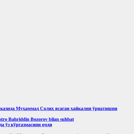
рказида Муҳаммад Солиҳ яcаган ҳайкални ўрнатишни
aestro Bahriddin Bozorov bilan suhbat
а ўз кўргазмасини очди