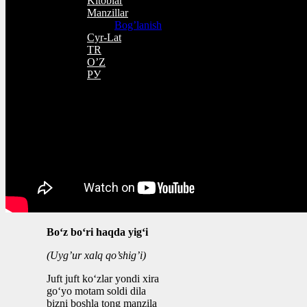
Kitoblar
Manzillar
Bog’lanish
Cyr-Lat
TR
O’Z
РУ
Bo‘z bo‘ri haqda yig‘i
(Uyg’ur xalq qo’shig’i)
Juft juft ko‘zlar yondi xira
go‘yo motam soldi dila
bizni boshla tong manzila