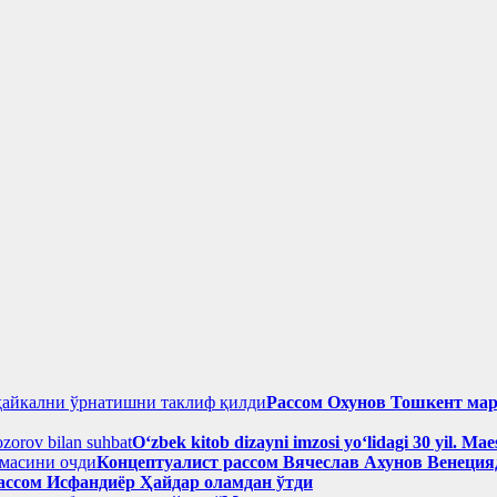
Рассом Охунов Тошкент ма
Oʻzbek kitob dizayni imzosi yoʻlidagi 30 yil. M
Концептуалист рассом Вячеслав Ахунов Венецияд
ассом Исфандиёр Ҳайдар оламдан ўтди