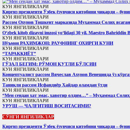
КУН ЯНГИЛИКЛАРИ
Қирғиз президенти Ўзбек ёзувчиси китобини чиқарди – буни
КУН ЯНГИЛИКЛАРИ
Рассом Охунов Тошкент марказида Муҳаммад Солиҳ яcага
КУН ЯНГИЛИКЛАРИ
Oʻzbek kitob dizayni imzosi yoʻlidagi 30 yil. Maestro Bahriddin 
КУН ЯНГИЛИКЛАРИ
Нўъмон РАҲИМЖОН: РАУФНИНГ ОХИРГИ КУНИ
КУН ЯНГИЛИКЛАРИ
“ТАРАҚҚИЁТ”
КУН ЯНГИЛИКЛАРИ
ГЎЗАЛ БЕГИМ: РЎМОН ҚУТЛИ БЎЛСИН
КУН ЯНГИЛИКЛАРИ
Концептуалист рассом Вячеслав Ахунов Венецияда ўз кўрга
КУН ЯНГИЛИКЛАРИ
Таниқли рассом Исфандиёр Ҳайдар оламдан ўтди
КУН ЯНГИЛИКЛАРИ
“Мен сендан хат эмас, хавотир олдим…” – Муҳаммад Соли
КУН ЯНГИЛИКЛАРИ
УРУШ — ЧАЛҒИТИШ ВОСИТАСИМИ?
СЎНГИ ЯНГИЛИКЛАР
Қирғиз президенти Ўзбек ёзувчиси китобини чиқарди – буни