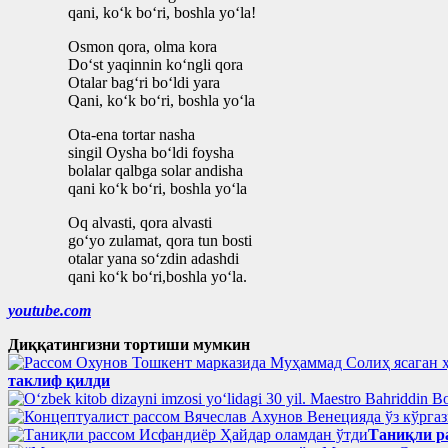
qani, ko‘k bo‘ri, boshla yo‘la!
Osmon qora, olma kora
Do‘st yaqinnin ko‘ngli qora
Otalar bag‘ri bo‘ldi yara
Qani, ko‘k bo‘ri, boshla yo‘la
Ota-ena tortar nasha
singil Oysha bo‘ldi foysha
bolalar qalbga solar andisha
qani ko‘k bo‘ri, boshla yo‘la
Oq alvasti, qora alvasti
go‘yo zulamat, qora tun bosti
otalar yana so‘zdin adashdi
qani ko‘k bo‘ri,boshla yo‘la.
youtube.com
Диққатингизни тортиши мумкин
таклиф қилди
Таниқли р