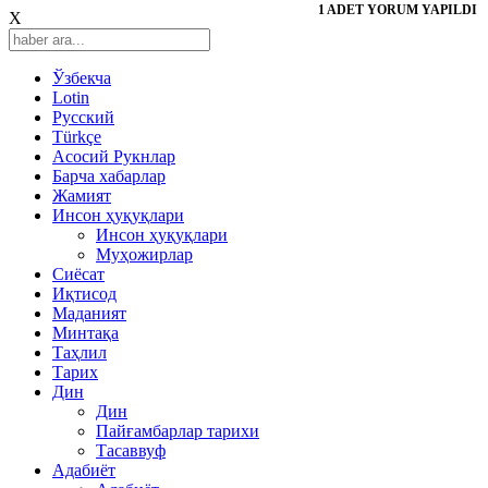
1 ADET YORUM YAPILDI
X
Ўзбекча
Lotin
Русский
Türkçe
Асосий Рукнлар
Барча хабарлар
Жамият
Инсон ҳуқуқлари
Инсон ҳуқуқлари
Муҳожирлар
Сиёсат
Иқтисод
Mаданият
Минтақа
Таҳлил
Тарих
Дин
Дин
Пайғамбарлар тарихи
Тасаввуф
Адабиёт