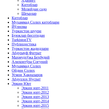
Адабиёт
Китоблар
Мозийдан садо
Шеърлар
Китоблар
Муҳаммад Солиҳ китоблари
Йўлнома
Туркистон шуури
Буюклар бисотидан
TurkistonTV
Публицистика
Туркистон жадидлари
Абдурауф Фитрат
Маҳмудхўжа Беҳбудий
Алихонтўра Соғуний
Муҳаммад Солиҳ
Ойдин Солиҳ
Усмон Ҳақназаров
Абдуллоҳ Нусрат
Эркин Юрт
Эркин юрт-2011
Эркин юрт-2012
Эркин юрт-2013
Эркин юрт-2014
Эркин юрт-2015