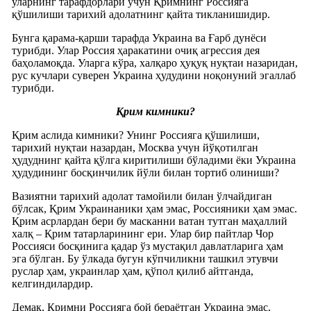
уларнинг тарафдорлари учун Қримнинг Россияга
қўшилиши тарихий адолатнинг қайта тикланишидир.
Бунга қарама-қарши тарафда Украина ва Ғарб дунёси
турибди. Улар Россия ҳаракатини очиқ агрессия дея
баҳоламоқда. Уларга кўра, халқаро ҳуқуқ нуқтаи назаридан,
рус кучлари суверен Украина ҳудудини ноқонуний эгаллаб
турибди.
Қрим кимники?
Қрим аслида кимники? Унинг Россияга қўшилиши,
тарихий нуқтаи назардан, Москва учун йўқотилган
ҳудуднинг қайта қўлга киритилиши бўладими ёки Украина
ҳудудининг босқинчилик йўли билан тортиб олиниши?
Вазиятни тарихий адолат тамойили билан ўлчайдиган
бўлсак, Қрим Украинаники ҳам эмас, Россияники ҳам эмас.
Қрим асрлардан бери бу масканни ватан тутган маҳаллий
халқ – Қрим татарларининг ери. Улар бир пайтлар Чор
Россияси босқинига қадар ўз мустақил давлатларига ҳам
эга бўлган. Бу ўлкада бугун кўпчиликни ташкил этувчи
руслар ҳам, украинлар ҳам, қўпол қилиб айтганда,
келгиндилардир.
Демак, Қримни Россияга бой бераётган Украина эмас,