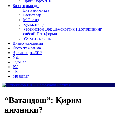
Эркин юрт-2016
Биз ҳақимизда
Биз ҳақимизда
Баёнотлар
М.Солиҳ
Ҳужжатлар
Ўзбекистон Эрк Демократик Партиясининг
сиёсий Платформи
ЎХҲга аъзолик
Видео жамланма
Фото жамланма
Эркин юрт-2017
Ўзб
Cyr-Lat
РУ
TR
Mualliflar
“Ватандош”: Қирим
кимники?