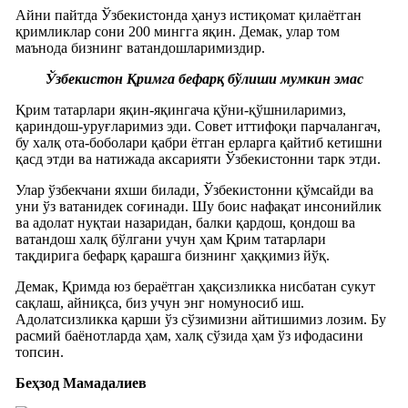
Айни пайтда Ўзбекистонда ҳануз истиқомат қилаётган
қримликлар сони 200 мингга яқин. Демак, улар том
маънода бизнинг ватандошларимиздир.
Ўзбекистон Қримга бефарқ бўлиши мумкин эмас
Қрим татарлари яқин-яқингача қўни-қўшниларимиз,
қариндош-уруғларимиз эди. Совет иттифоқи парчалангач,
бу халқ ота-боболари қабри ётган ерларга қайтиб кетишни
қасд этди ва натижада аксарияти Ўзбекистонни тарк этди.
Улар ўзбекчани яхши билади, Ўзбекистонни қўмсайди ва
уни ўз ватанидек соғинади. Шу боис нафақат инсонийлик
ва адолат нуқтаи назаридан, балки қардош, қондош ва
ватандош халқ бўлгани учун ҳам Қрим татарлари
тақдирига бефарқ қарашга бизнинг ҳаққимиз йўқ.
Демак, Қримда юз бераётган ҳақсизликка нисбатан сукут
сақлаш, айниқса, биз учун энг номуносиб иш.
Адолатсизликка қарши ўз сўзимизни айтишимиз лозим. Бу
расмий баёнотларда ҳам, халқ сўзида ҳам ўз ифодасини
топсин.
Беҳзод Мамадалиев