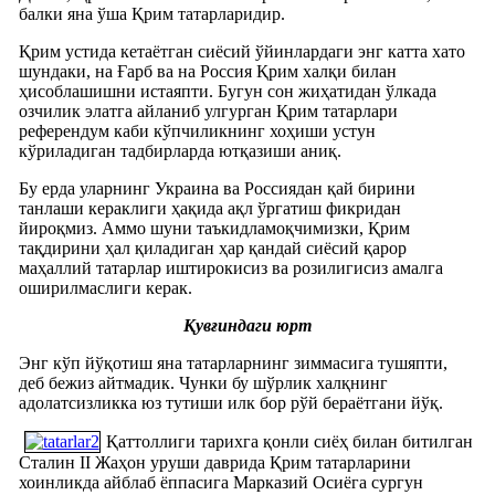
балки яна ўша Қрим татарларидир.
Қрим устида кетаётган сиёсий ўйинлардаги энг катта хато
шундаки, на Ғарб ва на Россия Қрим халқи билан
ҳисоблашишни истаяпти. Бугун сон жиҳатидан ўлкада
озчилик элатга айланиб улгурган Қрим татарлари
референдум каби кўпчиликнинг хоҳиши устун
кўриладиган тадбирларда ютқазиши аниқ.
Бу ерда уларнинг Украина ва Россиядан қай бирини
танлаши кераклиги ҳақида ақл ўргатиш фикридан
йироқмиз. Аммо шуни таъкидламоқчимизки, Қрим
тақдирини ҳал қиладиган ҳар қандай сиёсий қарор
маҳаллий татарлар иштирокисиз ва розилигисиз амалга
оширилмаслиги керак.
Қувғиндаги юрт
Энг кўп йўқотиш яна татарларнинг зиммасига тушяпти,
деб бежиз айтмадик. Чунки бу шўрлик халқнинг
адолатсизликка юз тутиши илк бор рўй бераётгани йўқ.
Қаттоллиги тарихга қонли сиёҳ билан битилган
Сталин II Жаҳон уруши даврида Қрим татарларини
хоинликда айблаб ёппасига Марказий Осиёга сургун