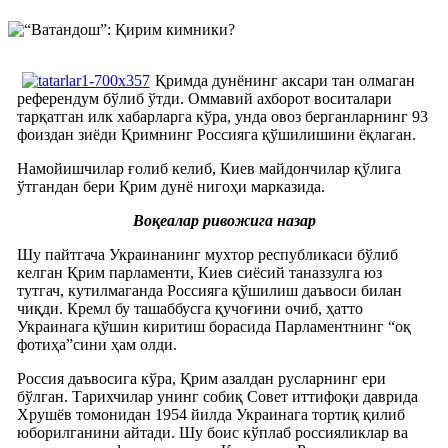
Қримда дунёнинг аксари тан олмаган
референдум бўлиб ўтди. Оммавий ахборот воситалари
тарқатган илк хабарларга кўра, унда овоз берганларнинг 93
фоиздан зиёди Қримнинг Россияга қўшилишини ёқлаган.
Намойишчилар ғолиб келиб, Киев майдончилар қўлига
ўтгандан бери Қрим дунё нигоҳи марказида.
Воқеалар ривожига назар
Шу пайтгача Украинанинг мухтор республикаси бўлиб
келган Қрим парламенти, Киев сиёсий таназзулга юз
тутгач, кутилмаганда Россияга қўшилиш даъвоси билан
чиқди. Кремл бу ташаббусга қучоғини очиб, ҳатто
Украинага қўшин киритиш борасида Парламентнинг “оқ
фотиҳа”сини ҳам олди.
Россия даъвосига кўра, Қрим азалдан русларнинг ери
бўлган. Тарихчилар унинг собиқ Совет иттифоқи даврида
Хрушёв томонидан 1954 йилда Украинага тортиқ қилиб
юборилганини айтади. Шу боис кўплаб россияликлар ва