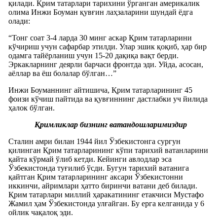
қилади. Қрим татарлари тарихини ўрганган америкалик
олима Инжи Боуман қувғин лаҳзаларини шундай ёдга
олади:
“Тонг соат 3-4 ларда 30 минг аскар Қрим татарларини
кўчириш учун сафарбар этилди. Улар эшик қоқиб, ҳар бир
одамга тайёрланиш учун 15-20 дақиқа вақт берди.
Эркакларнинг деярли барчаси фронтда эди. Уйда, асосан,
аёллар ва ёш болалар бўлган…”
Инжи Боуманнинг айтишича, Қрим татарларининг 45
фоизи кўчиш пайтида ва қувғиннинг дастлабки уч йилида
ҳалок бўлган.
Қримликлар бизнинг ватандошларимиздир
Сталин амри билан 1944 йил Ўзбекистонга сургун
қилинган Қрим татарларининг кўпи тарихий ватанларини
қайта кўрмай ўлиб кетди. Кейинги авлодлар эса
Ўзбекистонда туғилиб ўсди. Бугун тарихий ватанига
қайтган Қрим татарларининг аксари Ўзбекистонни
иккинчи, айримлари ҳатто биринчи ватани деб билади.
Қрим татарлари миллий ҳаракатининг етакчиси Мустафо
Жамил ҳам Ўзбекистонда улғайган. Бу ерга келганида у 6
ойлик чақалоқ эди.