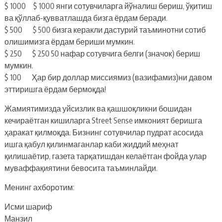
$ 1000 $ 1000 янги сотувчиларга йўналиш бериш, ўқитиш
ва қўллаб-қувватлашда бизга ёрдам беради.
$ 500 $ 500 бизга керакли дастурий таъминотни сотиб
олишимизга ёрдам бериши мумкин.
$ 250 $ 250 50 нафар сотувчига белги (значок) бериш
мумкин.
$ 100 Ҳар бир доллар миссиямиз (вазифамиз)ни давом
эттиришга ёрдам бермоқда!
Жамиятимизда уйсизлик ва қашшоқликни бошидан
кечираётган кишиларга Street Sense имконият беришга
ҳаракат қилмоқда. Бизнинг сотувчилар пудрат асосида
ишга қабул қилинмаганлар каби жиддий меҳнат
қилишаётир, газета тарқатишдан келаётган фойда улар
муваффақиятини бевосита таъминлайди.
Менинг ахборотим:
Исми шариф
Манзил