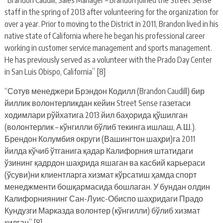
staff in the spring of 2013 after volunteering for the organization for
over a year. Prior to moving to the District in 2011, Brandon lived in his
native state of California where he began his professional career
working in customer service management and sports management.
He has previously served as a volunteer with the Prado Day Center
in San Luis Obispo, California” [8]
“Сотув менеджери Брэндон Кодилл (Brandon Caudill) бир
йиллик волонтерликдан кейин Street Sense газетаси
ходимлари рўйхатига 2013 йил баҳорида қўшилган
(волонтерлик – кўнгилли бўлиб текинга ишлаш, А.Ш.).
Брендон Колумбия округи (Вашингтон шаҳри)га 2011
йилда кўчиб ўтганига қадар Калифорния штатидаги
ўзининг қадрдон шаҳрида яшаган ва касбий карьераси
(ўсуви)ни клиентларга хизмат кўрсатиш ҳамда спорт
менеджменти бошқармасида бошлаган. У бундан олдин
Калифорниянинг Сан-Луис-Обиспо шаҳридаги Прадо
Кундузги Марказда волонтер (кўнгилли) бўлиб хизмат
қилган” [8]