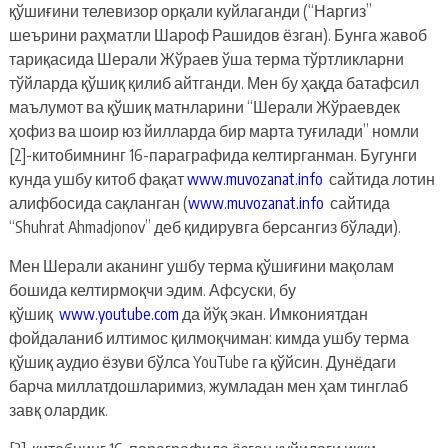
қўшиғини телевизор орқали куйлаганди (“Наргиз”
шеърини раҳматли Шароф Рашидов ёзган). Бунга жавоб
тариқасида Шерали Жўраев ўша терма тўртликларни
тўйларда қўшиқ қилиб айтганди. Мен бу ҳақда батафсил
маълумот ва қўшиқ матнларини “Шерали Жўраевдек
ҳофиз ва шоир юз йилларда бир марта туғилади” номли
[2]-китобимнинг 16-параграфида келтирганман. Бугунги
кунда ушбу китоб фақат
www.muvozanat.info
сайтида лотин
алифбосида сақланган (
www.muvozanat.info
сайтида
“Shuhrat Ahmadjonov” деб қидирувга берсангиз бўлади).
Мен Шерали аканинг ушбу терма қўшиғини мақолам
бошида келтирмоқчи эдим. Афсуски, бу
қўшиқ
www.youtube.com
да йўқ экан. Имкониятдан
фойдаланиб илтимос қилмоқчиман: кимда ушбу терма
қўшиқ аудио ёзуви бўлса YouTube га қўйсин. Дунёдаги
барча миллатдошларимиз, жумладан мен ҳам тинглаб
завқ олардик.