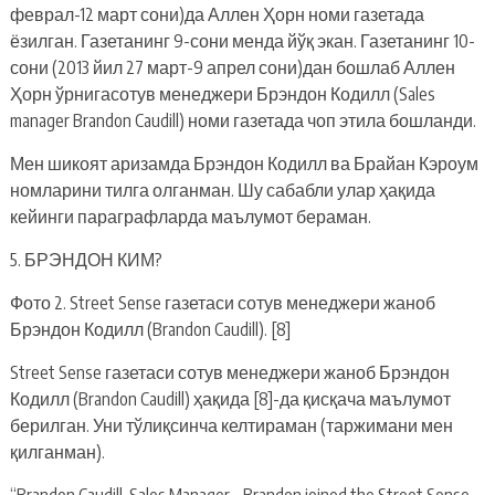
феврал-12 март сони)да Аллен Ҳорн номи газетада
ёзилган. Газетанинг 9-сони менда йўқ экан. Газетанинг 10-
сони (2013 йил 27 март-9 апрел сони)дан бошлаб Аллен
Ҳорн ўрнигасотув менеджери Брэндон Кодилл (Sales
manager Brandon Caudill) номи газетада чоп этила бошланди.
Мен шикоят аризамда Брэндон Кодилл ва Брайан Кэроум
номларини тилга олганман. Шу сабабли улар ҳақида
кейинги параграфларда маълумот бераман.
5. БРЭНДОН КИМ?
Фото 2. Street Sense газетаси сотув менеджери жаноб
Брэндон Кодилл (Brandon Caudill). [8]
Street Sense газетаси сотув менеджери жаноб Брэндон
Кодилл (Brandon Caudill) ҳақида [8]-да қисқача маълумот
берилган. Уни тўлиқсинча келтираман (таржимани мен
қилганман).
“Brandon Caudill, Sales Manager – Brandon joined the Street Sense