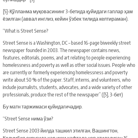
[5]-Қўлланма муқовасининг 3-бетида қуйидаги гаплар ҳам
ёзилган (аввал инглиз, кейин ўзбек тилида келтираман).
“What is Street Sense?
Street Sense is a Washington, DC – based 16-page biweekly street
newspaper founded in 2003. The newspaper contains news,
features, editorials, poems, and art relating to people experiencing
homelessness and poverty as well as other social issues. People who
are currently or formerly experiencing homelessness and poverty
write about 50 % of the paper. Staff, interns, and volunteers, who
include journalists, students, advocates, and a wide variety of other
professionals, produce the rest of the newspaper” ([5], 3-бет)
Бу матн таржимаси қуйидагичадир.
“Street Sense нима ўзи?
Street Sense 2003 йилда ташкил этилган, Вашингтон,
Колумбия округида ҳар икки ҳафтада чоп этиладиган 16