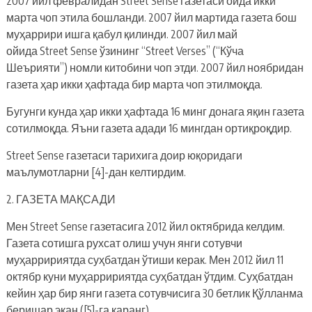
2007 йил февралидан Street Sense газетаси ойда икки
марта чоп этила бошланди. 2007 йил мартида газета бош
муҳаррири ишга қабул қилинди. 2007 йил май
ойида Street Sense ўзининг “Street Verses” (“Кўча
Шеърияти”) номли китобини чоп этди. 2007 йил ноябридан
газета ҳар икки ҳафтада бир марта чоп этилмоқда.
Бугунги кунда ҳар икки ҳафтада 16 минг донага яқин газета
сотилмоқда. Яъни газета адади 16 мингдан ортиқроқдир.
Street Sense газетаси тарихига доир юқоридаги
маълумотларни [4]-дан келтирдим.
2. ГАЗЕТА МАҚСАДИ
Мен Street Sense газетасига 2012 йил октябрида келдим.
Газета сотишга рухсат олиш учун янги сотувчи
муҳарририятда суҳбатдан ўтиши керак. Мен 2012 йил 11
октябр куни муҳарририятда суҳбатдан ўтдим. Суҳбатдан
кейин ҳар бир янги газета сотувчисига 30 бетлик Қўлланма
беришар экан ([5]-га қаранг).