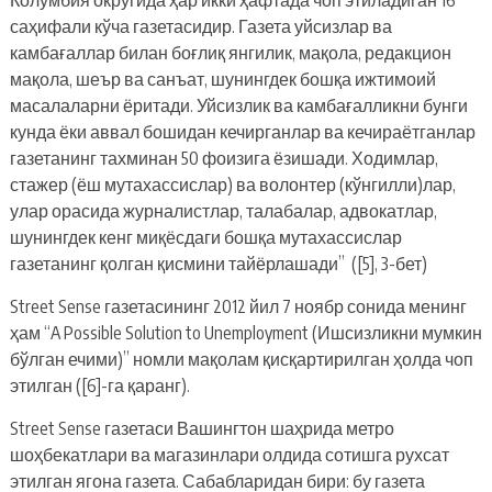
саҳифали кўча газетасидир. Газета уйсизлар ва
камбағаллар билан боғлиқ янгилик, мақола, редакцион
мақола, шеър ва санъат, шунингдек бошқа ижтимоий
масалаларни ёритади. Уйсизлик ва камбағалликни бунги
кунда ёки аввал бошидан кечирганлар ва кечираётганлар
газетанинг тахминан 50 фоизига ёзишади. Ходимлар,
стажер (ёш мутахассислар) ва волонтер (кўнгилли)лар,
улар орасида журналистлар, талабалар, адвокатлар,
шунингдек кенг миқёсдаги бошқа мутахассислар
газетанинг қолган қисмини тайёрлашади” ([5], 3-бет)
Street Sense газетасининг 2012 йил 7 ноябр сонида менинг
ҳам “A Possible Solution to Unemployment (Ишсизликни мумкин
бўлган ечими)” номли мақолам қисқартирилган ҳолда чоп
этилган ([6]-га қаранг).
Street Sense газетаси Вашингтон шаҳрида метро
шоҳбекатлари ва магазинлари олдида сотишга рухсат
этилган ягона газета. Сабабларидан бири: бу газета