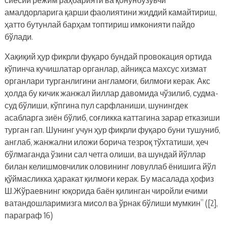
амалдорларига қарши фаолиятини жиддий камайтириш,
ҳатто бутунлай барҳам топтириш имконияти пайдо
бўлади.
Хақиқий ҳур фикрли фуқаро бундай провокация ортида
кўпинча кучишлатар органлар, айниқса махсус хизмат
органлари турганлигини англамоғи, билмоғи керак. Акс
ҳолда бу кичик жанжал йиллар давомида чўзилиб, судма-
суд бўлиши, кўпгина пул сарфланиши, шунингдек
асабларга зиён бўлиб, соғликка каттагина зарар етказиши
турган гап. Шунинг учун ҳур фикрли фуқаро буни тушуниб,
англаб, жанжални иложи борича тезроқ тўхтатиши, ҳеч
бўлмаганда ўзини сал четга олиши, ва шундай йўллар
билан келишмовчилик оловининг ловуллаб ёнишига йўл
қўймасликка ҳаракат қилмоғи керак. Бу масалада ҳофиз
Ш.Жўраевнинг юқорида баён қилинган чиройли ечими
ватандошларимизга мисол ва ўрнак бўлиши мумкин” ([2],
параграф 16)