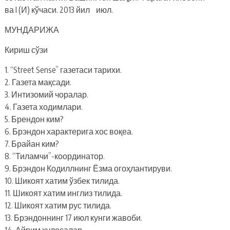
ва I (И) кўчаси. 2013 йил июл.
МУНДАРИЖА
Кириш сўзи
1. “Street Sense” газетаси тарихи.
2. Газета мақсади.
3. Интизомий чоралар.
4. Газета ходимлари.
5. Брендон ким?
6. Брэндон характерига хос воқеа.
7. Брайан ким?
8. “Тиламчи”-координатор.
9. Брэндон Кодиллнинг Ёзма огоҳлантируви.
10. Шикоят хатим ўзбек тилида.
11. Шикоят хатим инглиз тилида.
12. Шикоят хатим рус тилида.
13. Брэндоннинг 17 июл кунги жавоби.
14. Айрим хулосалар.