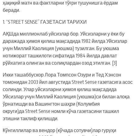
ҳақиқий матн ва фактларни тўғри тушунишга ёрдам
беради.
1. “STREET SENSE” ГАЗЕТАСИ ТАРИХИ
АҚШда миллионлаб уйсизлар бор. Уйсизларни у ёки бу
даражада ҳимоя қилиш мақсадида 1982 йилда Уйсизлар
учун Миллий Каолиция (уюшма) тузилган. Бу уюшма
нотижорат ташкилоти сифатида 1984 йилда давлат
рўйхатига олинган ва солиқлардан озод этилган. [3]
Икки ташаббускор Лора Томпсон Озури и Тед Хэнсон
томонидан 2003 йил августида Street Sense газетасига асос
солинди. Улар уйсизларни ҳимоя қилиш мақсадида
Уйсизлар учун Миллий Каолиция (уюшма)си билан алоқа
ўрнатишди ва Вашингтон шаҳри (Колумбия
округи)да Street Sense номли кўча газетасини ташкил
этишни таклиф қилишди.
Кўнгиллилар ва вендор (кўчада сотувчи)лар гуруҳи