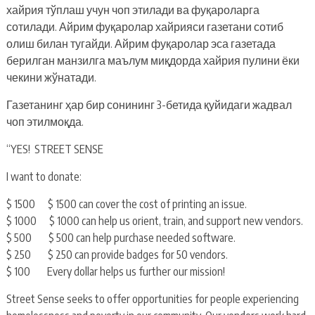
хайрия тўплаш учун чоп этилади ва фуқароларга
сотилади. Айрим фуқаролар хайрияси газетани сотиб
олиш билан тугайди. Айрим фуқаролар эса газетада
берилган манзилга маълум миқдорда хайрия пулини ёки
чекини жўнатади.
Газетанинг ҳар бир сонининг 3-бетида қуйидаги жадвал
чоп этилмоқда.
“YES! STREET SENSE
I want to donate:
$ 1500 $ 1500 can cover the cost of printing an issue.
$ 1000 $ 1000 can help us orient, train, and support new vendors.
$ 500 $ 500 can help purchase needed software.
$ 250 $ 250 can provide badges for 50 vendors.
$ 100 Every dollar helps us further our mission!
Street Sense seeks to offer opportunities for people experiencing