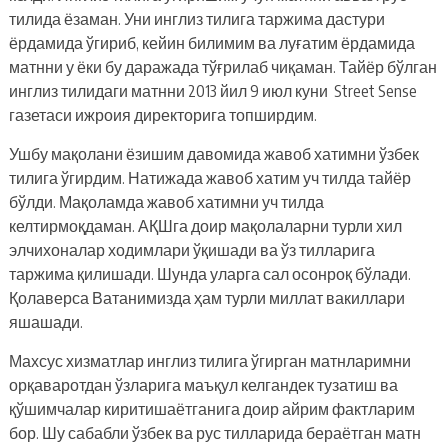
тилида ёзаман. Уни инглиз тилига таржима дастури
ёрдамида ўгириб, кейин билимим ва луғатим ёрдамида
матнни у ёки бу даражада тўғрилаб чиқаман. Тайёр бўлган
инглиз тилидаги матнни 2013 йил 9 июл куни Street Sense
газетаси ижроия директорига топширдим.
Ушбу мақолани ёзишим давомида жавоб хатимни ўзбек
тилига ўгирдим. Натижада жавоб хатим уч тилда тайёр
бўлди. Мақоламда жавоб хатимни уч тилда
келтирмоқдаман. АҚШга доир мақолаларни турли хил
элчихоналар ходимлари ўқишади ва ўз тилларига
таржима қилишади. Шунда уларга сал осонроқ бўлади.
Қолаверса Ватанимизда ҳам турли миллат вакиллари
яшашади.
Махсус хизматлар инглиз тилига ўгирган матнларимни
орқаваротдан ўзларига маъқул келгандек тузатиш ва
қўшимчалар киритишаётганига доир айрим фактларим
бор. Шу сабабли ўзбек ва рус тилларида бераётган матн