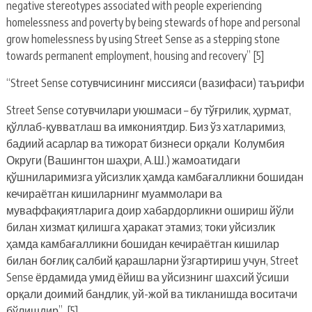
negative stereotypes associated with people experiencing
homelessness and poverty by being stewards of hope and personal
grow homelessness by using Street Sense as a stepping stone
towards permanent employment, housing and recovery” [5]
“Street Sense сотувчисининг миссияси (вазифаси) таърифи
Street Sense сотувчилари уюшмаси – бу тўғрилик, ҳурмат,
қўллаб-қувватлаш ва имкониятдир. Биз ўз хатларимиз,
бадиий асарлар ва тижорат бизнеси орқали Колумбия
Округи (Вашингтон шаҳри, А.Ш.) жамоатидаги
қўшниларимизга уйсизлик ҳамда камбағалликни бошидан
кечираётган кишиларнинг муаммолари ва
муваффақиятларига доир хабардорликни ошириш йўли
билан хизмат қилишга ҳаракат этамиз; токи уйсизлик
ҳамда камбағалликни бошидан кечираётган кишилар
билан боғлиқ салбий қарашларни ўзгартириш учун, Street
Sense ёрдамида умид ёйиш ва уйсизнинг шахсий ўсиши
орқали доимий бандлик, уй-жой ва тикланишда воситачи
бўлишдир” [5]