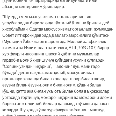
[2]-китобнинг 16-параграфида ёзган қуйидаги икки
абзацни келтиришим ўринлидир.
“Шу ерда мен махсус хизмат органларининг иш
услубларидан бири ҳақида тўхталиб ўтишни ўринли, деб
ҳисоблайман. Одатда махсус хизмат органлари, жумладан
Совет Иттифоқи даврида Давлат хавфсизлиги қўмитаси
(Мустақил Ўзбекистон шароитида Миллий хавфсизлик
хизмати ва Ички ишлар вазирлиги, А.Ш., 2013.21.07) бирор
ҳур фикрли инсоннинг шахсий ҳаётини муаммолар
гирдобига олиб кириш учун қуйидаги усулни қўлларди.
“Сопини ўзидан чиқариш”, “Гадонинг душмани гадо
бўлади” деган нақлга амал қилиб, махсус хизмат
органлари хонанда билан хонанда, шоир билан шоир,
ёзувчи билан ёзувчи, олим билан олим, қўшни билан
қўшни, ҳатто ака билан ука, ота билан бола ва ҳоказолар
ўртасида тортишув, можаро чиқариш ва можарони иложи
борича авж олдириб, йиллар давомида чўзишга ҳаракат
қиларди. Шу ҳолда ўша ҳур фикрли зиёлининг мавжуд
сиёсий режим раҳбарияти ва қонунбузувчи