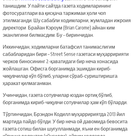
танишдим. У пайти сайтда газета ходимларининг
фотосуратлари ва қисқача таржимаи ҳоли чоп
этилмаганди. Шу сабабли ходимларни, жумладан ижроия
директори Брайан Кэроум (Brian Carome) айнан ким
эканлигини билмасдим. Бу – биринчидан.
Иккинчидан, ходимларни батафсил танимаслигим
сабабларидан бири – Street Sense газетаси муҳарририяти
черков биносининг 2-қаватидаги бир неча хонасида
жойлашган. Офисга борганимда эшикдан кириб-
чиқувчилар кўп бўлиб, уларни сўраб-суриштиришга
ҳаракат қилмаганман.
Учинчидан, газета сотувчилар юздан ортиқ бўлиб,
борганимда кириб-чиқувчи сотувчилар ҳам кўп бўларди.
Тўртинчидан, Брэндон Кодилл муҳарририятда 2013 йил
мартида пайдо бўлди. У бир неча ой давомида бевосита
газета сотиш билан шуғулланмади, яъни ен борганимда
кўпинча волонтер (кўнгилли), айрим ҳолларда