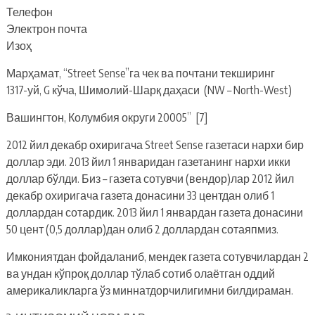
Телефон
Электрон почта
Изоҳ
Марҳамат, “Street Sense”га чек ва почтани текширинг
1317-уй, G кўча, Шимолий-Шарқ даҳаси (NW – North-West)
Вашингтон, Колумбия округи 20005” [7]
2012 йил декабр охиригача Street Sense газетаси нархи бир
доллар эди. 2013 йил 1 январидан газетанинг нархи икки
доллар бўлди. Биз – газета сотувчи (вендор)лар 2012 йил
декабр охиригача газета донасини 33 центдан олиб 1
доллардан сотардик. 2013 йил 1 январдан газета донасини
50 цент (0,5 доллар)дан олиб 2 доллардан сотаяпмиз.
Имкониятдан фойдаланиб, мендек газета сотувчилардан 2
ва ундан кўпроқ доллар тўлаб сотиб олаётган оддий
америкаликларга ўз миннатдорчилигимни билдираман.