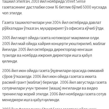
ташкил этилгач, 2003 йил ноябрида Street Sense
газетасининг дастлабки сони 16 бетлик бўлиб 5000 нусхада
чоп этилди.
Газета ташкилотчилари уни 2004 йил октябрида давлат
рўйхатидан ўтказгач, муҳарририят ўз офисига кўчиб ўтди.
2005 йил март ойида газета нотижорат мақомини олди.
2005 йил май ойида хайрия концерти уюштирилиб, маблағ
йиғилди. 2005 йил октябрида директорлар кенгаши
тузилди ва ноябрда ижроия директори ишга қабул
қилинди.
2006 йил июн ойида газета ўқувчилари орасида оммавий
сўров ўтказилди. 2006 йил июн ойида газетага иккита
расмий грант (маблағ) берилди. 2006 йил августида газета
сотувчилари учун тренинг (машқ) янгиланди ва видео
тренинглар жорий этилди. 2006 йил ноябрида газета сотув
менеджери ишга қабул қилинди.