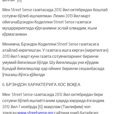
Мен Street Sense газетасида 2012 йил октябридан бошлаб
сотувчи бўлиб ишлаяпман. Лекин 2013 йил март
ойигачаБрэндон Кодиллни Street Sense газетаси
муҳарририятида кўрганимни эслай олмадим, яъни
кўрмаганман.
Менимча, Брэндон Кодиллни Street Sense газетасига
атайлаб киритишган. У газетага ишга киргач (киритилгач)
2013 йил 5 март куни газета сотувчиларнинг биринчи
умумий йиғилиши бўлди. Шу йиғилишда уни кўрдим.
Бундай йиғилишлар ҳар ойнинг биринчи сешанбасида
ўтказиш йўлга қўйилди.
6. БРЭНДОН ХАРАКТЕРИГА ХОС ВОҚЕА
Мен Street Sense газетасида 2012 йил октябридан бери
сотувчи бўлиб ишлаётганим ҳақида юқорида ёзгандим.
2012 йил 7 ноябрда [6]-мақолам (Таклифим) чоп
этилгач
www.streetsense.org
сайтини очиб батафсил