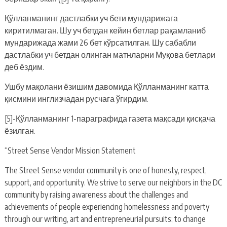
Қўлланманинг дастлабки уч бети мундарижага
киритилмаган. Шу уч бетдан кейин бетлар рақамланиб
мундарижада жами 26 бет кўрсатилган. Шу сабабли
дастлабки уч бетдан олинган матнларни Муқова бетлари
деб ёздим.
Ушбу мақолани ёзишим давомида Қўлланманинг катта
қисмини инглизчадан русчага ўгирдим.
[5]-Қўлланманинг 1-параграфида газета мақсади қисқача
ёзилган.
“Street Sense Vendor Mission Statement
The Street Sense vendor community is one of honesty, respect,
support, and opportunity. We strive to serve our neighbors in the DC
community by raising awareness about the challenges and
achievements of people experiencing homelessness and poverty
through our writing, art and entrepreneurial pursuits; to change