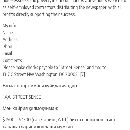
homelessness and poverty in our community. Our vendors work hard
as self-employed contractors distributing the newspaper, with all
profits directly supporting their success.
My info:
Name
Address
Phon
Email
Comments
Please make checks payable to “Street Sense” and mail to
1317 G Street NW Washington, DC 20005” [7]
Бу матн таржимаси қуйидагичадир.
“ҲА! STREET SENSE
Мен хайрия қилмоқчиман:
$ 1500 $ 1500 (газетанинг, А.Ш.) битта сонни чоп этиш
харажатларини қоплаши мумкин.