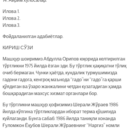
Илова 1.
Илова 2.
Илова 3.
Фойдаланилган адабиётлар.
КИРИШ СЎЗИ
Машҳур шоиримиз Абдулла Орипов юқорида келтирилган
тўртликни 1975 йилда ёзган эди. Бу тўртлик ҳақиқатни тўлиқ
очиб бермаган. Чунки ҳаётда, кундалик турмушимизда
гадони гадога, кенгроқ маънода “гадо”ни “гадо”га қарши
қўядиган ва ўзаро жанжалини четдан кузатадиган ҳамда
бошқарадиган махсус хизмат органлари бор.
Бу тўртликни машҳур ҳофизимиз Шерали Жўраев 1986
йилда кўпгина тўртликлардан иборат терма қўшиғида
куйлаганди. Бунга сабаб: 1986 йилда таниқли хонанда
Ғуломжон Ёқубов Шерали Жўраевнинг “Наргиз” номли