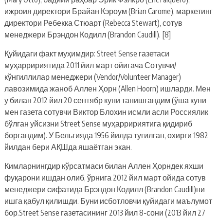
ижроия директори Брайан Кэроум (Brian Carome), маркетинг
директори Ребекка Стюарт (Rebecca Stewart), сотув
менеджери Брэндон Кодилл (Brandon Caudill). [8]
Қуйидаги факт муҳимдир: Street Sense газетаси
муҳарририятида 2011 йил март ойигача Сотувчи/
кўнгиллилар менеджери (Vendor/Volunteer Manager)
лавозимида жаноб Аллен Ҳорн (Allen Hoorn) ишларди. Мен
у билан 2012 йил 20 сентябр куни танишгандим (ўша куни
мен газета сотувчи Виктор Блохин исмли асли Россиялик
бўлган уйсизни Street Sense муҳарририятига қидириб
боргандим). У Бельгияда 1956 йилда туғилган, охирги 1982
йилдан бери АҚШда яшаётган экан.
Кимларнингдир кўрсатмаси билан Аллен Ҳорндек яхши
фуқарони ишдан олиб, ўрнига 2012 йил март ойида сотув
менеджери сифатида Брэндон Кодилл (Brandon Caudill)ни
ишга қабул қилишди. Буни исботловчи қуйидаги маълумот
бор.Street Sense газетасининг 2013 йил 8-сони (2013 йил 27