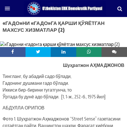
«ГАДО»НИ «ГАДО»ГА ҚАРШИ ҚЎЯЁТГАН
МАХСУС ХИЗМАТЛАР (2)
Шу
ҳ
ратжон
А
Ҳ
МАДЖОНО
В
Тингланг, бу абадий садо бўлади,
Гадонинг душмани гадо бўлади.
Иккиси бир-бирини тугатгунча, то
Ўртада бу дунё адо бўлади. [1, 1-ж., 252-б., 1975 йил]
АБДУЛЛА ОРИПОВ
Фото 1. Шуҳратжон Аҳмаджонов “Street Sense” газетасини
сотаётган пайти. Вашингтон шаҳри. Фарагат хиёбони