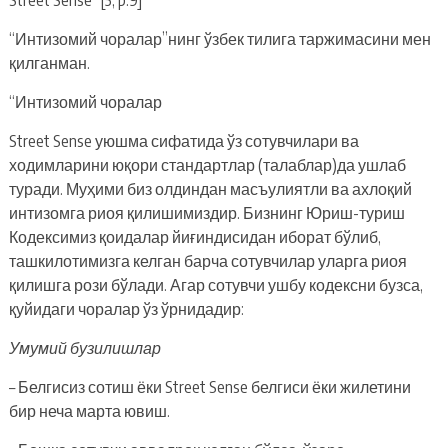
“Интизомий чоралар”нинг ўзбек тилига таржимасини мен
қилганман.
“Интизомий чоралар
Street Sense уюшма сифатида ўз сотувчилари ва
ходимларини юқори стандартлар (талаблар)да ушлаб
туради. Муҳими биз олдиндан масъулиятли ва ахлоқий
интизомга риоя қилишимиздир. Бизнинг Юриш-туриш
Кодексимиз қоидалар йиғиндисидан иборат бўлиб,
ташкилотимизга келган барча сотувчилар уларга риоя
қилишга рози бўлади. Агар сотувчи ушбу кодексни бузса,
қуйидаги чоралар ўз ўрнидадир:
Умумий бузилишлар
– Белгисиз сотиш ёки Street Sense белгиси ёки жилетини
бир неча марта ювиш.