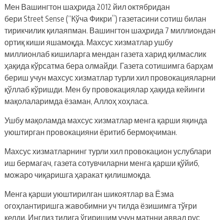
Мен Вашингтон шаҳрида 2012 йил октябридан
бери Street Sense (“Кўча Фикри”) газетасини сотиш билан
тирикчилик қилаяпман. Вашингтон шаҳрида 7 миллиондан
ортиқ киши яшамоқда. Махсус хизматлар ушбу
миллионлаб кишиларга мендан газета харид қилмаслик
ҳақида кўрсатма бера олмайди. Газета сотишимга барҳам
бериш учун махсус хизматлар турли хил провокацияларни
қўллаб кўришди. Мен бу провокациялар ҳақида кейинги
мақолаларимда ёзаман, Аллоҳ хоҳласа.
Ушбу мақоламда махсус хизматлар менга қарши яқинда
уюштирган провокацияни ёритиб бермоқчиман.
Махсус хизматларнинг турли хил провокацион услублари
иш бермагач, газета сотувчиларни менга қарши қўйиб,
можаро чиқаришга ҳаракат қилишмоқда.
Менга қарши уюштирилган шикоятлар ва Ёзма
огоҳлантиришга жавобимни уч тилда ёзишимга тўғри
келди. Инглиз тилига ўгиришим учун матнни аввал рус