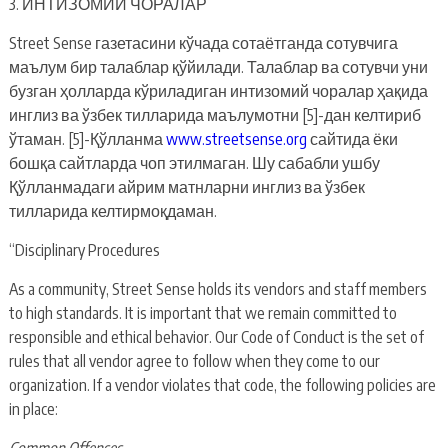
3. ИНТИЗОМИЙ ЧОРАЛАР
Street Sense газетасини кўчада сотаётганда сотувчига
маълум бир талаблар қўйилади. Талаблар ва сотувчи уни
бузган ҳолларда кўриладиган интизомий чоралар ҳақида
инглиз ва ўзбек тилларида маълумотни [5]-дан келтириб
ўтаман. [5]-Қўлланма
www.streetsense.org
сайтида ёки
бошқа сайтларда чоп этилмаган. Шу сабабли ушбу
Қўлланмадаги айрим матнларни инглиз ва ўзбек
тилларида келтирмоқдаман.
“Disciplinary Procedures
As a community, Street Sense holds its vendors and staff members
to high standards. It is important that we remain committed to
responsible and ethical behavior. Our Code of Conduct is the set of
rules that all vendor agree to follow when they come to our
organization. If a vendor violates that code, the following policies are
in place:
Common Offenses