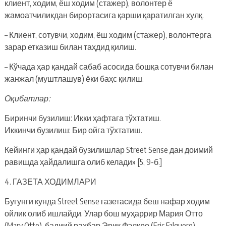
клиент, ходим, ёш ходим (стажер), волонтер ё
жамоатчиликдан бирортасига қарши қаратилган хулқ.
– Клиент, сотувчи, ходим, ёш ходим (стажер), волонтерга
зарар етказиш билан таҳдид қилиш.
– Кўчада ҳар қандай сабаб асосида бошқа сотувчи билан
жанжал (муштлашув) ёки баҳс қилиш.
Оқибатлар:
Биринчи бузилиш: Икки ҳафтага тўхтатиш.
Иккинчи бузилиш: Бир ойга тўхтатиш.
Кейинги ҳар қандай бузилишлар Street Sense дан доимий
равишда ҳайдалишга олиб келади» [5, 9-б.]
4. ГАЗЕТА ХОДИМЛАРИ
Бугунги кунда Street Sense газетасида беш нафар ходим
ойлик олиб ишлайди. Улар бош муҳаррир Мария Отто
(Mary Otto), бадиий раҳбар Эрик Фэлкро (Eric Falquero),