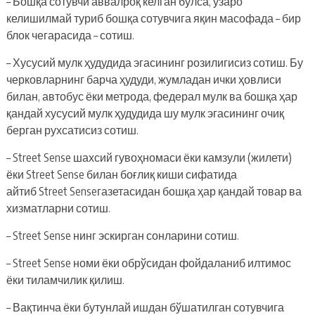
– Бошқа сотувчи аввалроқ келган бўлса, ўзаро
келишилмай туриб бошқа сотувчига яқин масофада – бир
блок чегарасида – сотиш.
– Хусусий мулк ҳудудида эгасининг розилигисиз сотиш. Бу
черковларнинг барча ҳудуди, жумладан ички ҳовлиси
билан, автобус ёки метрода, федерал мулк ва бошқа ҳар
қандай хусусий мулк ҳудудида шу мулк эгасининг очиқ
берган рухсатисиз сотиш.
– Street Sense шахсий гувоҳномаси ёки камзули (жилети)
ёки Street Sense билан боғлиқ киши сифатида
айтиб Street Senseгазетасидан бошқа ҳар қандай товар ва
хизматларни сотиш.
– Street Sense нинг эскирган сонларини сотиш.
– Street Sense номи ёки обрўсидан фойдаланиб илтимос
ёки тиламчилик қилиш.
– Вақтинча ёки бутунлай ишдан бўшатилган сотувчига