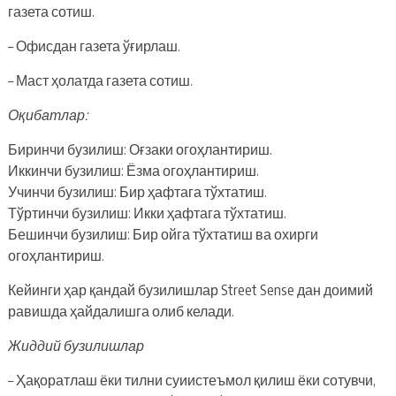
газета сотиш.
– Офисдан газета ўғирлаш.
– Маст ҳолатда газета сотиш.
Оқибатлар:
Биринчи бузилиш: Оғзаки огоҳлантириш.
Иккинчи бузилиш: Ёзма огоҳлантириш.
Учинчи бузилиш: Бир ҳафтага тўхтатиш.
Тўртинчи бузилиш: Икки ҳафтага тўхтатиш.
Бешинчи бузилиш: Бир ойга тўхтатиш ва охирги
огоҳлантириш.
Кейинги ҳар қандай бузилишлар Street Sense дан доимий
равишда ҳайдалишга олиб келади.
Жиддий бузилишлар
– Ҳақоратлаш ёки тилни суиистеъмол қилиш ёки сотувчи,