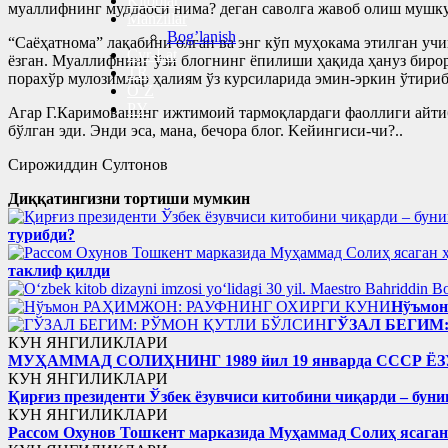
Kitoblar
муаллифнинг муддаоси нима? деган саволга жавоб олиш мушку
Manzillar
Bog’lanish
“Саёҳатнома” лақабини олган ва энг кўп муҳокама этилган учи
Cyr-Lat
ёзган. Муаллифнинг ўзи блогнинг ёпилиши ҳақида ҳануз бирор
TR
порахўр мулозимлар ҳалиям ўз курсиларида эмин-эркин ўтириб
O’Z
РУ
Агар Г.Каримованинг ижтимоий тармоқлардаги фаоллиги айтиб 
бўлган эди. Энди эса, мана, бечора блог. Kейингиси-чи?..
Сирожиддин Султонов
Диққатингизни тортиши мумкин
турибди?
таклиф қилди
Нўъмо
ГЎЗАЛ БЕГИМ
КУН ЯНГИЛИКЛАРИ
МУҲАММАД СОЛИҲНИНГ 1989 йил 19 январда ССС
КУН ЯНГИЛИКЛАРИ
Қирғиз президенти Ўзбек ёзувчиси китобини чиқарди – буни
КУН ЯНГИЛИКЛАРИ
Рассом Охунов Тошкент марказида Муҳаммад Солиҳ яcага