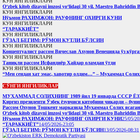
КУН ЯНГИЛИКЛАРИ
Oʻzbek kitob dizayni imzosi yoʻlidagi 30 yil. Maestro Bahriddin 
КУН ЯНГИЛИКЛАРИ
Нўъмон РАҲИМЖОН: РАУФНИНГ ОХИРГИ КУНИ
КУН ЯНГИЛИКЛАРИ
“ТАРАҚҚИЁТ”
КУН ЯНГИЛИКЛАРИ
ГЎЗАЛ БЕГИМ: РЎМОН ҚУТЛИ БЎЛСИН
КУН ЯНГИЛИКЛАРИ
Концептуалист рассом Вячеслав Ахунов Венецияда ўз кўрга
КУН ЯНГИЛИКЛАРИ
Таниқли рассом Исфандиёр Ҳайдар оламдан ўтди
КУН ЯНГИЛИКЛАРИ
“Мен сендан хат эмас, хавотир олдим…” – Муҳаммад Соли
СЎНГИ ЯНГИЛИКЛАР
МУҲАММАД СОЛИҲНИНГ 1989 йил 19 январда ССС
Қирғиз президенти Ўзбек ёзувчиси китобини чиқарди – буни
Рассом Охунов Тошкент марказида Муҳаммад Солиҳ яcага
Oʻzbek kitob dizayni imzosi yoʻlidagi 30 yil. Maestro Bahriddin 
Нўъмон РАҲИМЖОН: РАУФНИНГ ОХИРГИ КУНИ
25/05/20
“ТАРАҚҚИЁТ”
14/05/2026-23:05
ГЎЗАЛ БЕГИМ: РЎМОН ҚУТЛИ БЎЛСИН
13/05/2026-08:31