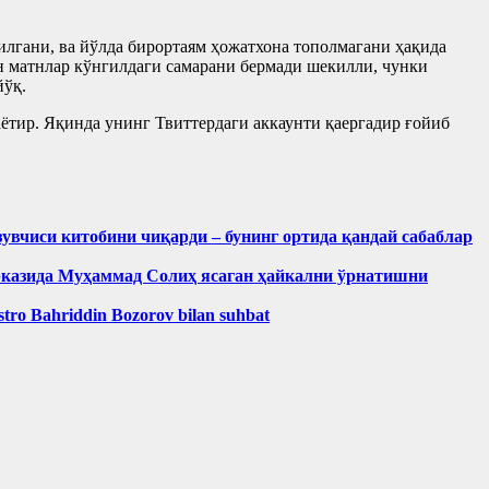
илгани, ва йўлда бирортаям ҳожатхона тополмагани ҳақида
ан матнлар кўнгилдаги самарани бермади шекилли, чунки
йўқ.
ётир. Яқинда унинг Твиттердаги аккаунти қаергадир ғойиб
зувчиси китобини чиқарди – бунинг ортида қандай сабаблар
рказида Муҳаммад Солиҳ яcаган ҳайкални ўрнатишни
aestro Bahriddin Bozorov bilan suhbat