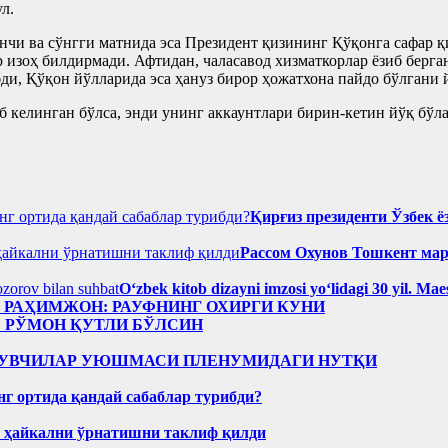
л.
нчи ва сўнгги матнида эса Президент қизининг Қўқонга сафар қ
 изоҳ билдирмади. Афтидан, чаласавод хизматкорлар ёзиб берг
ди, Қўқон йўлларида эса ҳануз бирор ҳожатхона пайдо бўлгани 
келинган бўлса, энди унинг аккаунтлари бирин-кетин йўқ бўла
Қирғиз президенти Ўзбек ё
Рассом Охунов Тошкент ма
Oʻzbek kitob dizayni imzosi yoʻlidagi 30 yil. M
н РАҲИМЖОН: РАУФНИНГ ОХИРГИ КУНИ
: РЎМОН ҚУТЛИ БЎЛСИН
Р ЁЗУВЧИЛАР УЮШМАСИ ПЛЕНУМИДАГИ НУТҚИ
нг ортида қандай сабаблар турибди?
н ҳайкални ўрнатишни таклиф қилди