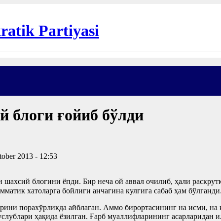
 блоги ғойиб бўлди
tober 2013 - 12:53
 шахсий блогини ёпди. Бир неча ой аввал очилиб, ҳали раскрут
амматик хатоларга бойлиги анчагина кулгига сабаб ҳам бўлганди
арини порахўрликда айблаган. Аммо бирортасининг на исми, на
лублари ҳақида ёзилган. Ғарб муаллифларининг асарларидан и