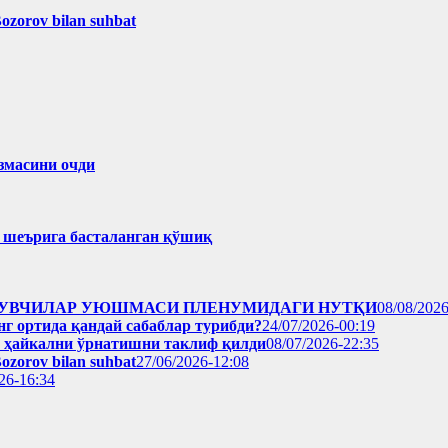
Bozorov bilan suhbat
змасини очди
ҳ шеърига басталанган қўшиқ
Р ЁЗУВЧИЛАР УЮШМАСИ ПЛЕНУМИДАГИ НУТҚИ
08/08/2026
нг ортида қандай сабаблар турибди?
24/07/2026-00:19
н ҳайкални ўрнатишни таклиф қилди
08/07/2026-22:35
Bozorov bilan suhbat
27/06/2026-12:08
26-16:34