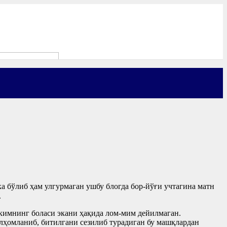
ка бўлиб ҳам улгурмаган ушбу блогда бор-йўғи учтагина матн
.
 кимнинг боласи экани ҳақида лом-мим дейилмаган.
лҳомланиб, битилгани сезилиб турадиган бу машқлардан