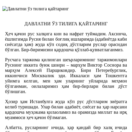
ДАВЛАТНИ ЎЗ ТИЛИГА ҚАЙТАРИНГ
Ҳеч қачон рус халқига кин ва нафрат туймадим. Аксинча,
ёшлигимда Русия билан боғлиқ ишларимда (адабиётда каби
сиёсатда ҳам) жуда кўп содиқ дўстларим руслар орасидан
бўлган. Бир-биримизни қардошча қўллаб-қувватлаганмиз.
Русчага таржима қилинган шеърларимнинг таржимонлари
Руснинг иккита буюк шоири – марҳум Виктор Соснора ва
марҳум Алексей Парщиковдир. Бири Петеребурглик,
иккинчиси Москвалик эди. Иккаласи ҳам Тошкентга
уйимга келган, мен ҳам уларнинг уйларида меҳмон
бўлганман, оилаларимиз ҳам бир-бирлари билан дўст
бўлишган.
Ҳозир ҳам Истанбулга жуда кўп рус дўстларим зиёратга
келиб туришади. Улар билан адабиёт, сиёсат ва ҳар нарсани
қардошча муҳокама қилаоламиз ва орамизда миллат ва ирқ
муаммоси ҳеч қачон бўлмаган.
Албатта, русларнинг ичида, ҳар қандай бир халқ ичида