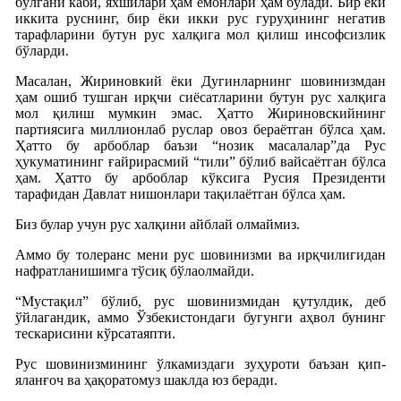
бўлгани каби, яхшилари ҳам ёмонлари ҳам бўлади. Бир ёки
иккита руснинг, бир ёки икки рус гуруҳининг негатив
тарафларини бутун рус халқига мол қилиш инсофсизлик
бўларди.
Масалан, Жириновкий ёки Дугинларнинг шовинизмдан
ҳам ошиб тушган ирқчи сиёсатларини бутун рус халқига
мол қилиш мумкин эмас. Ҳатто Жириновскийнинг
партиясига миллионлаб руслар овоз бераётган бўлса ҳам.
Ҳатто бу арбоблар баъзи “нозик масалалар”да Рус
ҳукуматининг ғайрирасмий “тили” бўлиб вайсаётган бўлса
ҳам. Ҳатто бу арбоблар кўксига Русия Президенти
тарафидан Давлат нишонлари тақилаётган бўлса ҳам.
Биз булар учун рус халқини айблай олмаймиз.
Аммо бу толеранс мени рус шовинизми ва ирқчилигидан
нафратланишимга тўсиқ бўлаолмайди.
“Мустақил” бўлиб, рус шовинизмидан қутулдик, деб
ўйлагандик, аммо Ўзбекистондаги бугунги аҳвол бунинг
тескарисини кўрсатаяпти.
Рус шовинизмининг ўлкамиздаги зуҳуроти баъзан қип-
яланғоч ва ҳақоратомуз шаклда юз беради.