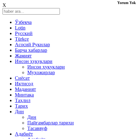
Yorum Yok
X
Ўзбекча
Lotin
Русский
Türkçe
Асосий Рукнлар
Барча хабарлар
Жамият
Инсон ҳуқуқлари
Инсон ҳуқуқлари
Муҳожирлар
Сиёсат
Иқтисод
Mаданият
Минтақа
Таҳлил
Тарих
Дин
Дин
Пайғамбарлар тарихи
Тасаввуф
Адабиёт