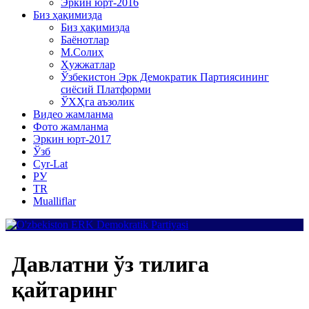
Эркин юрт-2016
Биз ҳақимизда
Биз ҳақимизда
Баёнотлар
М.Солиҳ
Ҳужжатлар
Ўзбекистон Эрк Демократик Партиясининг
сиёсий Платформи
ЎХҲга аъзолик
Видео жамланма
Фото жамланма
Эркин юрт-2017
Ўзб
Cyr-Lat
РУ
TR
Mualliflar
Давлатни ўз тилига
қайтаринг