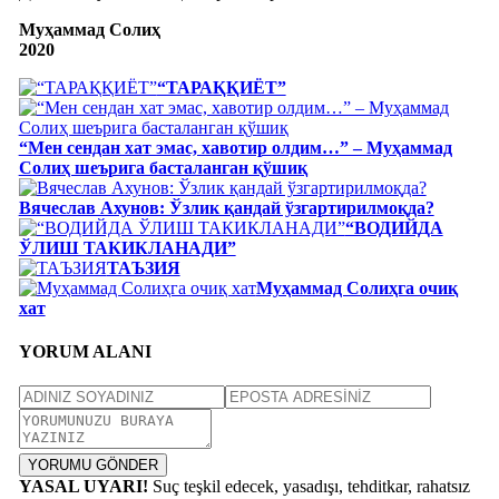
Муҳаммад Солиҳ
2020
“ТАРАҚҚИЁТ”
“Мен сендан хат эмас, хавотир олдим…” – Муҳаммад
Солиҳ шеърига басталанган қўшиқ
Вячеслав Ахунов: Ўзлик қандай ўзгартирилмоқда?
“ВОДИЙДА
ЎЛИШ ТАКИКЛАНАДИ”
ТАЪЗИЯ
Муҳаммад Солиҳга очиқ
хат
YORUM ALANI
YORUMU GÖNDER
YASAL UYARI!
Suç teşkil edecek, yasadışı, tehditkar, rahatsız