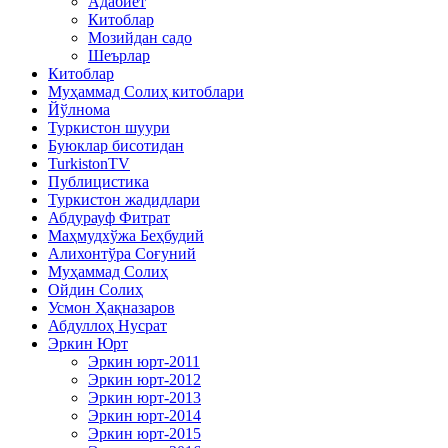
Адабиёт
Китоблар
Мозийдан садо
Шеърлар
Китоблар
Муҳаммад Солиҳ китоблари
Йўлнома
Туркистон шуури
Буюклар бисотидан
TurkistonTV
Публицистика
Туркистон жадидлари
Абдурауф Фитрат
Маҳмудхўжа Беҳбудий
Алихонтўра Соғуний
Муҳаммад Солиҳ
Ойдин Солиҳ
Усмон Ҳақназаров
Абдуллоҳ Нусрат
Эркин Юрт
Эркин юрт-2011
Эркин юрт-2012
Эркин юрт-2013
Эркин юрт-2014
Эркин юрт-2015