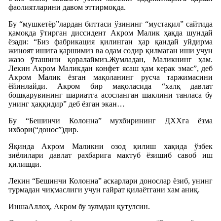
фаолиятларини давом эттирмоқда.
Бу “мушкетёр”лардан биттаси ўзининг “мустақил” сайтида
қамоқда ўтирган диссидент Акром Малик ҳақда шундай
ёзади: “Биз фабрикация қилинган ҳар қандай уйдирма
жиноят ишига қаршимиз ва одам содир қилмаган иши учун
жазо ўташини қоралаймиз.Жумладан, Маликнинг ҳам.
Лекин Акром Маликдан конфет ясаш ҳам керак эмас”, деб
Акром Малик ёзган мақоланинг русча таржимасини
ёйинлайди. Акром бир мақоласида “халқ давлат
бошқарувининг шариатга асосланган шаклини танласа бу
унинг ҳаққидир” деб ёзган экан…
Бу “Бешинчи Колонна” мухбирининг ДХХга ёзма
ихбори(“донос”)дир.
Яқинда Акром Маликни озод қилиш хақида ўзбек
зиёлилари давлат рахбарига мактуб ёзишиб савоб иш
қилишди.
Лекин “Бешинчи Колонна” аскарлари донослар ёзиб, унинг
турмадан чиқмаслиги учун гайрат қилаётгани хам аниқ.
ИншаАллоҳ, Акром бу зулмдан қутулсин.