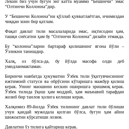
Лекин биз учун бугун энг катта муаммо “Бешинчи” эмас
“Олтинчи Коллонна”дир.
У “Бешинчи Колонна”ни қўллаб қувватлаётган, ичимиздан
чиққан хоин бир қатлам.
Фақат давлат тили масалаларида эмас, иқтисодни ҳам,
ташқи сиёсатни ҳам бу “Олтинчи Колонна” дизайн этмакда.
Бу “колонна”ларни бартараф қилишнинг ягона йўли –
Ўзликни танишдир.
Халқ, оз бўлса-да, бу йўлда масофа олди деб
умидланмактаман.
Биринчи навбатда ҳукуматни Ўзбек тили ўқитувчисининг
ижтимоий статуси ва обрўсини кўтаришга мажбур қилиш
керак. Унинг маошини кескин оширишга эришмоқ керак.
Ўзбек тилида ўқиш ҳам моддий, ҳам маънавий тарафдан
жозиб бир танлов ҳолига келиши керак.
Халқимиз 89-йилда Ўзбек тилининг давлат тили бўлиши
учун қандай мужодала қилган бўлса, бугун ҳам айни
шижоатни кўрсатиши лозим.
Давлатни ўз тилига қайтариш керак.