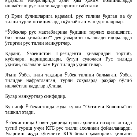
в)Давлат идораларида ҳали ҳам ҳоким позицияларда
ишлаётган рус тилли кадрларнинг саботажи.
г) Ерли бўлишларига қарамай, рус тилида ўқиган ва бу
тилни турли позицияларда қўллаётган манқурт кадрлар.
“Ўзбеклар рус мактабларида ўқишни таржиҳ қилишяпти,
биз нима қилайлик?” дея ўзларини оқлашади идораларда
ўтирган рус тилли манқуртлар.
Қаранг, Ўзбекистон Президенти қизларидан тортиб,
куёвлари, қариндошлари, бутун сулоласи Рус тилида
ўқиган, болалари ҳам Рус тилида ўқияптилар.
Яъни Ўзбек тили тақдири Ўзбек тилини билмаган, Ўзбек
тилидан нафратланган, турли соҳаларда раҳбар бўлиб
ишлаётган кадрлар қўлида.
Булар манқуртлар синфидир.
Бу синф Ўзбекистонда жуда кучли “Олтинчи Колонна”ни
ташкил этади.
Ўзбекистонда Совет даврида ерли аҳолини назорат остида
тутиб туриш учун КГБ рус тилли аҳолидан фойдаланарди.
Уларнинг жуда кўпчлиги КГБ билан ҳамкорлик қилгани