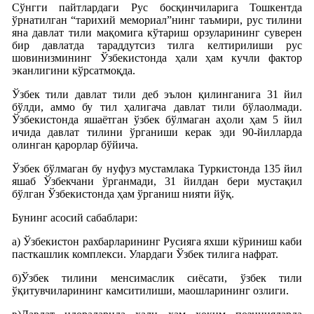
Сўнгги пайтлардаги Рус босқинчиларига Тошкентда
ўрнатилган “тарихий мемориал”нинг таъмири, рус тилини
яна давлат тили мақомига кўтариш орзуларининг суверен
бир давлатда тараддутсиз тилга келтирилиши рус
шовинизмининг Ўзбекистонда ҳали ҳам кучли фактор
эканлигини кўрсатмоқда.
Ўзбек тили давлат тили деб эълон қилинганига 31 йил
бўлди, аммо бу тил ҳалигача давлат тили бўлаолмади.
Ўзбекистонда яшаётган ўзбек бўлмаган аҳоли ҳам 5 йил
ичида давлат тилини ўрганиши керак эди 90-йилларда
олинган қарорлар бўйича.
Ўзбек бўлмаган бу нуфуз мустамлака Туркистонда 135 йил
яшаб Ўзбекчани ўрганмади, 31 йилдан бери мустақил
бўлган Ўзбекистонда ҳам ўрганиш нияти йўқ.
Бунинг асосий сабаблари:
а) Ўзбекистон рахбарларининг Русияга яхши кўриниш каби
пасткашлик комплекси. Улардаги Ўзбек тилига нафрат.
б)Ўзбек тилини менсимаслик сиёсати, ўзбек тили
ўқитувчиларининг камситилиши, маошларининг озлиги.