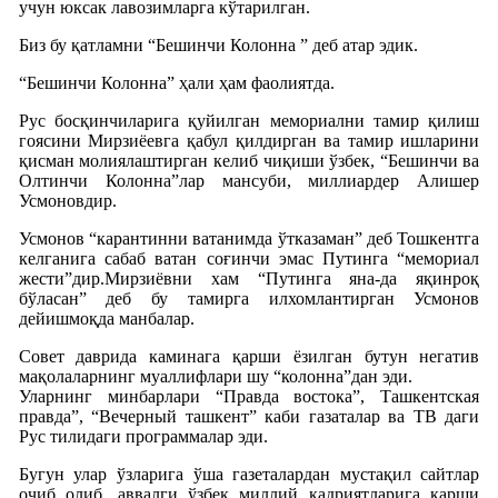
учун юксак лавозимларга кўтарилган.
Биз бу қатламни “Бешинчи Колонна ” деб атар эдик.
“Бешинчи Колонна” ҳали ҳам фаолиятда.
Рус босқинчиларига қуйилган мемориални тамир қилиш
гоясини Мирзиёевга қабул қилдирган ва тамир ишларини
қисман молиялаштирган келиб чиқиши ўзбек, “Бешинчи ва
Олтинчи Колонна”лар мансуби, миллиардер Алишер
Усмоновдир.
Усмонов “карантинни ватанимда ўтказаман” деб Тошкентга
келганига сабаб ватан соғинчи эмас Путинга “мемориал
жести”дир.Мирзиёвни хам “Путинга яна-да яқинроқ
бўласан” деб бу тамирга илхомлантирган Усмонов
дейишмоқда манбалар.
Совет даврида каминага қарши ёзилган бутун негатив
мақолаларнинг муаллифлари шу “колонна”дан эди.
Уларнинг минбарлари “Правда востока”, Ташкентская
правда”, “Вечерный ташкент” каби газаталар ва ТВ даги
Рус тилидаги программалар эди.
Бугун улар ўзларига ўша газеталардан мустақил сайтлар
очиб олиб, аввалги ўзбек миллий қадриятларига қарши