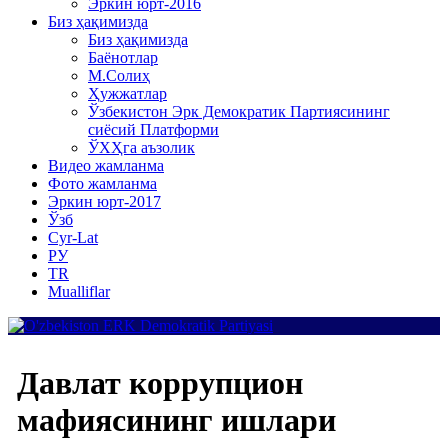
Эркин юрт-2016
Биз ҳақимизда
Биз ҳақимизда
Баёнотлар
М.Солиҳ
Ҳужжатлар
Ўзбекистон Эрк Демократик Партиясининг
сиёсий Платформи
ЎХҲга аъзолик
Видео жамланма
Фото жамланма
Эркин юрт-2017
Ўзб
Cyr-Lat
РУ
TR
Mualliflar
Давлат коррупцион
мафиясининг ишлари