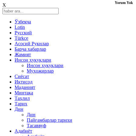
Yorum Yok
X
Ўзбекча
Lotin
Русский
Türkçe
Асосий Рукнлар
Барча хабарлар
Жамият
Инсон ҳуқуқлари
Инсон ҳуқуқлари
Муҳожирлар
Сиёсат
Иқтисод
Mаданият
Минтақа
Таҳлил
Тарих
Дин
Дин
Пайғамбарлар тарихи
Тасаввуф
Адабиёт