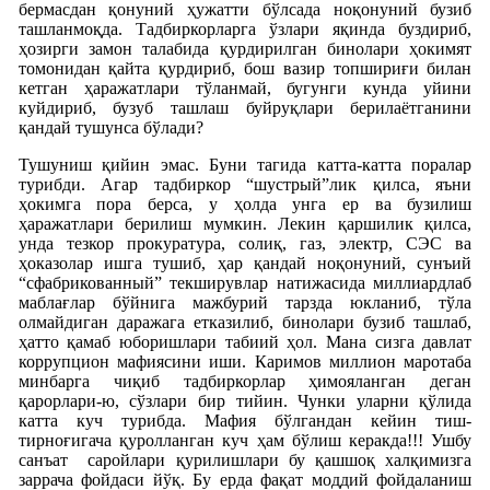
бермасдан қонуний ҳужатти бўлсада ноқонуний бузиб
ташланмоқда. Тадбиркорларга ўзлари яқинда буздириб,
ҳозирги замон талабида қурдирилган бинолари ҳокимят
томонидан қайта қурдириб, бош вазир топшириғи билан
кетган ҳаражатлари тўланмай, бугунги кунда уйини
куйдириб, бузуб ташлаш буйруқлари берилаётганини
қандай тушунса бўлади?
Тушуниш қийин эмас. Буни тагида катта-катта поралар
турибди. Агар тадбиркор “шустрый”лик қилса, яъни
ҳокимга пора берса, у ҳолда унга ер ва бузилиш
ҳаражатлари берилиш мумкин. Лекин қаршилик қилса,
унда тезкор прокуратура, солиқ, газ, электр, СЭС ва
ҳоказолар ишга тушиб, ҳар қандай ноқонуний, сунъий
“сфабрикованный” текширувлар натижасида миллиардлаб
маблағлар бўйнига мажбурий тарзда юкланиб, тўла
олмайдиган даражага етказилиб, бинолари бузиб ташлаб,
ҳатто қамаб юборишлари табиий ҳол. Мана сизга давлат
коррупцион мафиясини иши. Каримов миллион маротаба
минбарга чиқиб тадбиркорлар ҳимояланган деган
қарорлари-ю, сўзлари бир тийин. Чунки уларни қўлида
катта куч турибда. Мафия бўлгандан кейин тиш-
тирноғигача қуролланган куч ҳам бўлиш керакда!!! Ушбу
санъат саройлари қурилишлари бу қашшоқ халқимизга
заррача фойдаси йўқ. Бу ерда фақат моддий фойдаланиш