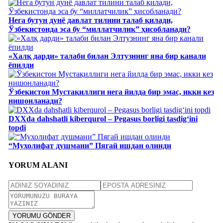
Нега бутун дунё давлат тилини талаб қилади,
Ўзбекистонда эса бу “миллатчилик” ҳисобланади?
«Халқ дарди» талаби билан Элтузнинг яна бир канали
ёпилди
Ўзбекистон Мустақиллиги нега йилда бир эмас, икки кез
нишонланади?
DXXda dahshatli kiberqurol – Pegasus borligi tasdig‘ini
topdi
“Мухолифат душмани” Пягай ишдан олинди
YORUM ALANI
YORUMU GÖNDER