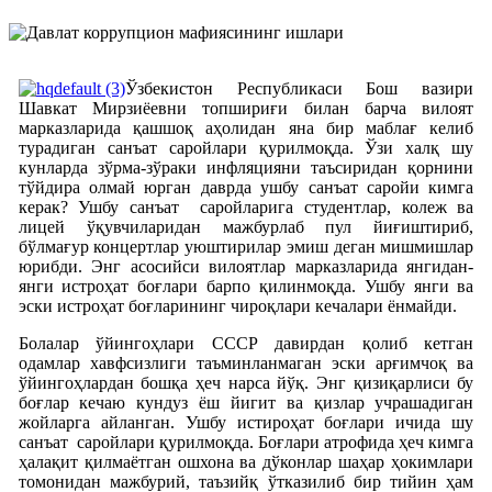
Ўзбекистон Республикаси Бош вазири
Шавкат Мирзиёевни топшириғи билан барча вилоят
марказларида қашшоқ аҳолидан яна бир маблағ келиб
турадиган санъат саройлари қурилмоқда. Ўзи халқ шу
кунларда зўрма-зўраки инфляцияни таъсиридан қорнини
тўйдира олмай юрган даврда ушбу санъат саройи кимга
керак? Ушбу санъат саройларига студентлар, колеж ва
лицей ўқувчиларидан мажбурлаб пул йиғиштириб,
бўлмағур концертлар уюштирилар эмиш деган мишмишлар
юрибди. Энг асосийси вилоятлар марказларида янгидан-
янги истроҳат боғлари барпо қилинмоқда. Ушбу янги ва
эски истроҳат боғларининг чироқлари кечалари ёнмайди.
Болалар ўйингоҳлари СССР давирдан қолиб кетган
одамлар хавфсизлиги таъминланмаган эски арғимчоқ ва
ўйингоҳлардан бошқа ҳеч нарса йўқ. Энг қизиқарлиси бу
боғлар кечаю кундуз ёш йигит ва қизлар учрашадиган
жойларга айланган. Ушбу истироҳат боғлари ичида шу
санъат саройлари қурилмоқда. Боғлари атрофида ҳеч кимга
ҳалақит қилмаётган ошхона ва дўконлар шаҳар ҳокимлари
томонидан мажбурий, таъзийқ ўтказилиб бир тийин ҳам