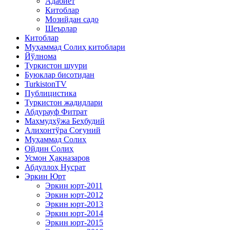
Адабиёт
Китоблар
Мозийдан садо
Шеърлар
Китоблар
Муҳаммад Солиҳ китоблари
Йўлнома
Туркистон шуури
Буюклар бисотидан
TurkistonTV
Публицистика
Туркистон жадидлари
Абдурауф Фитрат
Маҳмудхўжа Беҳбудий
Алихонтўра Соғуний
Муҳаммад Солиҳ
Ойдин Солиҳ
Усмон Ҳақназаров
Абдуллоҳ Нусрат
Эркин Юрт
Эркин юрт-2011
Эркин юрт-2012
Эркин юрт-2013
Эркин юрт-2014
Эркин юрт-2015