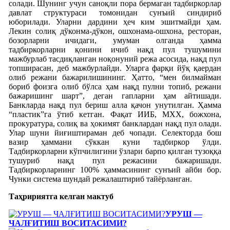
солади. Шунинг учун саноқли пора бермаган тадбиркорлар
давлат структураси томонидан сунъий синдириб
юборилади. Уларни дардини ҳеч ким эшитмайди ҳам.
Лекин солиқ дўконма-дўкон, ошхонама-ошхона, ресторан,
бозорларни ичидаги, умуман олганда ҳамма
тадбиркорларни қонини ичиб нақд пул тушумини
мажбурлаб тасдиқланган ноқонуний режа асосида, нақд пул
топширасан, деб мажбурлайди. Уларга фарқи йўқ қаердан
олиб режани бажарилишининг. Ҳатто, “мен билмайман
бориб фоизга олиб бўлса ҳам нақд пулни топиб, режани
бажаришинг шарт”, деган гапларни ҳам айтишади.
Банкларда нақд пул бериш алла қачон унутилган. Ҳамма
“пластик”га ўтиб кетган. Фақат ИИБ, МХХ, божхона,
прокуратура, солиқ ва ҳокимят банклардан нақд пул олади.
Улар шуни йиғиштираман деб чопади. Селекторда бош
вазир ҳаммани сўккан куни тадбиркор ўлди.
Тадбиркорларни кўпчилигини ўзлари барпо қилган тузоққа
тушуриб нақд пул режасини бажаришади.
Тадбиркорларнинг 100% ҳаммасининг сунъий айби бор.
Чунки система шундай режалаштириб тайёрланган.
Таҳририятга келган мактуб
УРУШ —
ЧАЛҒИТИШ ВОСИТАСИМИ?