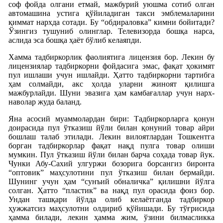
соф фойда олгани етмай, мажбурий уюшма сотиб олган
автомашина устига қўйиладиган такси эмблемаларини
қиммат нархда сотади. Бу “обдираловка” кимни бойитади?
Ўзингиз тушуниб олинглар. Телевизорда бошқа нарса,
аслида эса бошқа ҳаёт бўлиб келаяпди.
Хамма тадбиркорлик фаолиятига лицензия бор. Лекин бу
лицензиялар тадбиркорни фойдасига эмас, фақат ҳокимят
пул ишлаши учун ишлайди. Ҳатто тадбиркорни тартибга
ҳам солмайди, акс ҳолда уларни жиноят қилишга
мажбурлайди. Шуни эвазига ҳам камбағаллар учун нарх-
наволар жуда баланд.
Яна асосий муаммолардан бири: Тадбиркорларга қонун
доирасида пул ўтказиш йўли билан қонуний товар айри
бошлаш талаб этилади. Лекин вилоятлардан Тошкентга
борган тадбиркорлар фақат нақд пулга товар олиши
мумкин. Пул ўтказиш йўли билан барча соҳада товар йук.
Чунки Абу-Сахий улгуржи бозорига борсангиз биронта
“оптовик” маҳсулотини пул ўтказиш билан бермайди.
Шунинг учун ҳам “сунъий обналичка” қилишни йўлга
солган. Ҳатто “пластик” ва нақд пул орасида фоиз бор.
Ундан ташқари йўлда олиб келаётганда тадбиркор
ҳужжатсиз маҳсулотни олдириб қўйишади. Бу тўғрисида
ҳамма билади, лекин ҳамма жим, ўзини билмасликка