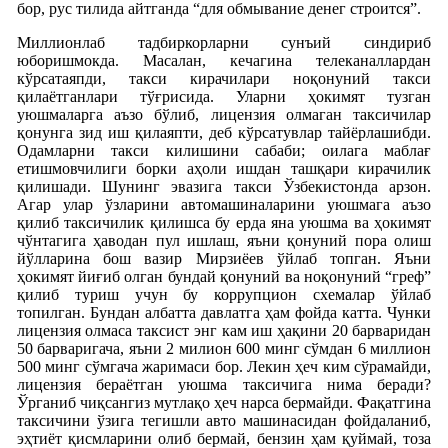
бор, рус тилида айтганда “для обмывание денег строится”.
Миллионлаб тадбиркорларни сунъий синдириб
юборишмокда. Масалан, кечагина телеканаллардан
кўрсатаяпди, такси кирачилари ноқонуний такси
қилаётганлари тўғрисида. Уларни ҳокимят тузган
уюшмаларга аъзо бўлиб, лицензия олмаган таксичилар
қонунга зид иш қилаяпти, деб кўрсатувлар тайёрлашибди.
Одамларни такси килишини сабаби; оилага маблағ
етишмовчилиги борки аҳоли ишдан ташқари кирачилик
қилишади. Шунинг эвазига такси Ўзбекистонда арзон.
Агар улар ўзларини автомашиналарини уюшмага аъзо
қилиб таксичилик қилишса бу ерда яна уюшма ва ҳокимят
чўнтагига ҳаводан пул ишлаш, яъни қонуний пора олиш
йўлларина бош вазир Мирзиёев ўйлаб топган. Яъни
ҳокимят йиғиб олган бундай қонуний ва ноқонуний “греф”
қилиб туриш учун бу коррупцион схемалар ўйлаб
топилган. Бундан албатта давлатга ҳам фойда катта. Чунки
лицензия олмаса таксист энг кам иш ҳақини 20 барваридан
50 барваригача, яъни 2 милион 600 минг сўмдан 6 миллион
500 минг сўмгача жаримаси бор. Лекин ҳеч ким сўрамайди,
лицензия бераётган уюшма таксичига нима беради?
Ўрганиб чиқсангиз мутлақо ҳеч нарса бермайди. Фақатгина
таксичини ўзига тегишли авто машинасидан фойдаланиб,
эҳтиёт қисмларини олиб бермай, бензин ҳам қуймай, тоза