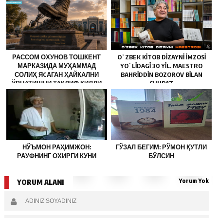
РАССОМ ОХУНОВ ТОШКЕНТ
OʻZBEK KITOB DIZAYNI IMZOSI
МАРКАЗИДА МУҲАММАД
YOʻLIDAGI 30 YIL. MAESTRO
СОЛИҲ ЯCАГАН ҲАЙКАЛНИ
BAHRIDDIN BOZOROV BILAN
ЎРНАТИШНИ ТАКЛИФ ҚИЛДИ
SUHBAT
НЎЪМОН РАҲИМЖОН:
ГЎЗАЛ БЕГИМ: РЎМОН ҚУТЛИ
РАУФНИНГ ОХИРГИ КУНИ
БЎЛСИН
Yorum Yok
YORUM ALANI