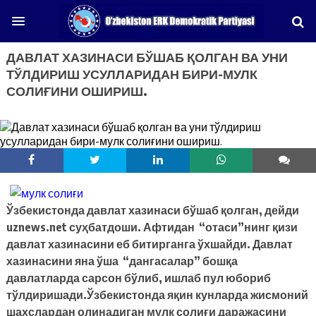
ДАВЛАТ ХАЗИНАСИ БЎШАБ ҚОЛГАН ВА УНИ
ТЎЛДИРИШ УСУЛЛАРИДАН БИРИ-МУЛК
СОЛИҒИНИ ОШИРИШ.
Ўзбекистонда давлат хазинаси бўшаб қолган, дейди
uznews.net суҳбатдоши. Афтидан “отаси”нинг қизи
давлат хазинасини еб битирганга ўхшайди. Давлат
хазинасини яна ўша “дангасалар” бошқа
давлатларда сарсон бўлиб, ишлаб пул юбориб
тўлдиришади.Ўзбекистонда яқин кунларда жисмоний
шахслардан олинадиган мулк солиғи даражасини