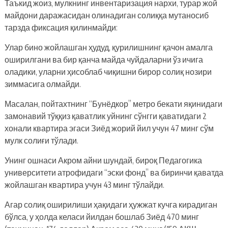
Таъкид жоиз, мулкнинг инвентаризация нархи, турар жой
майдони даражасидан олинадиган солиққа мутаносиб
тарзда фиксация қилинмайди:
Улар бино жойлашган ҳудуд, қурилишнинг қачон амалга
оширилгани ва бир қанча майда чуйдаларни ўз ичига
оладики, уларни ҳисоблаб чиқишни бирор солиқ нозири
зиммасига олмайди.
Масалан, пойтахтнинг “Бунёдкор” метро бекати яқинидаги
замонавий тўққиз қаватлик уйнинг сўнгги қаватидаги 2
хонали квартира эгаси Зиёд жорий йил учун 47 минг сўм
мулк солиғи тўлади.
Унинг ошнаси Акром айни шундай, бироқ Педагогика
университети атрофидаги “эски фонд” ва биринчи қаватда
жойлашган квартира учун 43 минг тўлайди.
Агар солиқ оширилиши ҳақидаги ҳужжат кучга кирадиган
бўлса, у ҳолда келаси йилдан бошлаб Зиёд 470 минг