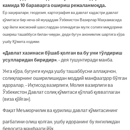
камида 10 бараварга ошириш режаланмоқда.
Ер заҳиралари, геодезия, картография ва давлат кадастри давлат
қўмитаси бир неча ой муқаддам Ўзбекистон Вазирлар Маҳкамасида
ҳар йили жисмоний шахслардан олинадиган мулк солиғи миқдорини
ошириш ташаббуси билан чиққан, деди бугун анонимлик шартига кўра
ушбу Қўмита ходими.
«Давлат хазинаси бўшаб қолган ва бу уни тўлдириш
усулларидан биридир»
, – дея тушунтиради манба.
Унга кўра, бугунги кунда ушбу ташаббусни аллақачон,
солиқларнинг оширилишидан моддий манфаатдор бўлган
идоралар, – Иқтисод вазирлиги, Молия вазирлиги ва
Ўзбекистон Давлат солиқ қўмитаси қўллаб қувватлаган
(виза қўйган).
Фақат Меъморчилик ва қурилиш давлат қўмитасининг
рағбатини олиш қолган, ушбу идоранинг бу янгиликдан
бевосита манфаати йўқ.