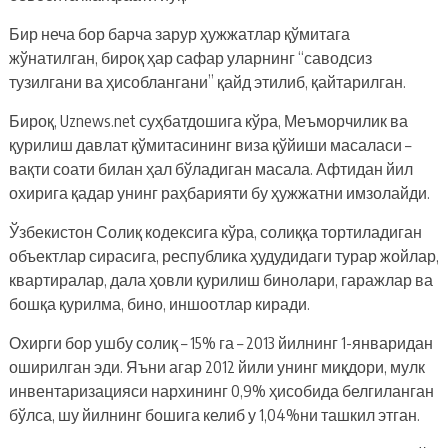
Бир неча бор барча зарур ҳужжатлар қўмитага
жўнатилган, бироқ ҳар сафар уларнинг “саводсиз
тузилгани ва ҳисоблангани” қайд этилиб, қайтарилган.
Бироқ, Uznews.net суҳбатдошига кўра, Меъморчилик ва
қурилиш давлат қўмитасининг виза қўйиши масаласи –
вақти соати билан ҳал бўладиган масала. Афтидан йил
охирига қадар унинг раҳбарияти бу ҳужжатни имзолайди.
Ўзбекистон Солиқ кодексига кўра, солиққа тортиладиган
объектлар сирасига, республика ҳудудидаги турар жойлар,
квартиралар, дала ҳовли қурилиш бинолари, гаражлар ва
бошқа қурилма, бино, иншоотлар киради.
Охирги бор ушбу солиқ – 15% га – 2013 йилнинг 1-январидан
оширилган эди. Яъни агар 2012 йили унинг миқдори, мулк
инвентаризацияси нархининг 0,9% ҳисобида белгиланган
бўлса, шу йилнинг бошига келиб у 1,04%ни ташкил этган.