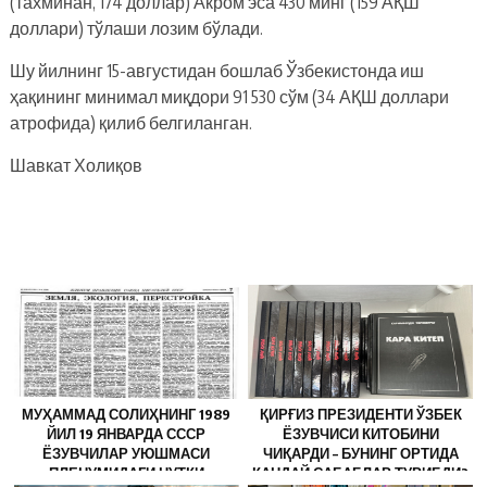
(тахминан, 174 доллар) Акром эса 430 минг (159 АҚШ
доллари) тўлаши лозим бўлади.
Шу йилнинг 15-августидан бошлаб Ўзбекистонда иш
ҳақининг минимал миқдори 91 530 сўм (34 АҚШ доллари
атрофида) қилиб белгиланган.
Шавкат Холиқов
МУҲАММАД СОЛИҲНИНГ 1989
ҚИРҒИЗ ПРЕЗИДЕНТИ ЎЗБЕК
ЙИЛ 19 ЯНВАРДА СССР
ЁЗУВЧИСИ КИТОБИНИ
ЁЗУВЧИЛАР УЮШМАСИ
ЧИҚАРДИ – БУНИНГ ОРТИДА
ПЛЕНУМИДАГИ НУТҚИ
ҚАНДАЙ САБАБЛАР ТУРИБДИ?