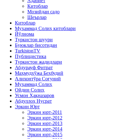
Адабиёт
Китоблар
Мозийдан садо
Шеърлар
Китоблар
Муҳаммад Солиҳ китоблари
Йўлнома
Туркистон шуури
Буюклар бисотидан
TurkistonTV
Публицистика
Туркистон жадидлари
Абдурауф Фитрат
Маҳмудхўжа Беҳбудий
Алихонтўра Соғуний
Муҳаммад Солиҳ
Ойдин Солиҳ
Усмон Ҳақназаров
Абдуллоҳ Нусрат
Эркин Юрт
Эркин юрт-2011
Эркин юрт-2012
Эркин юрт-2013
Эркин юрт-2014
Эркин юрт-2015