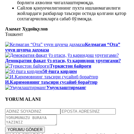
борлиги ахволни чигаллаштирмоқда.
Сайлов қонунчилигининг пухта ишланмаганлиги
жойлардаги рахбарлар таъсири остида қолгани қатор
сохтагарчиликларга сабаб бўлмоқда.
Азамат Худойқулов
Тошкент
Келмаган “Ота”
учун шунча даҳмаза
Демократия фақат ўз отаси, ўз қариндош уруғигами?
Туркистон байроғи
50 ëшга кирдим
И.Каримовнинг таъсири сусайиб бораётир
Умумлаштирманг
YORUM ALANI
YORUMU GÖNDER