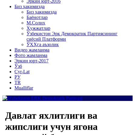
Эркин юрт-2016
Биз ҳақимизда
Биз ҳақимизда
Баёнотлар
М.Солиҳ
Ҳужжатлар
Ўзбекистон Эрк Демократик Партиясининг
сиёсий Платформи
ЎХҲга аъзолик
Видео жамланма
Фото жамланма
Эркин юрт-2017
Ўзб
Cyr-Lat
РУ
TR
Mualliflar
Давлат яхлитлиги ва
жипслиги учун ягона