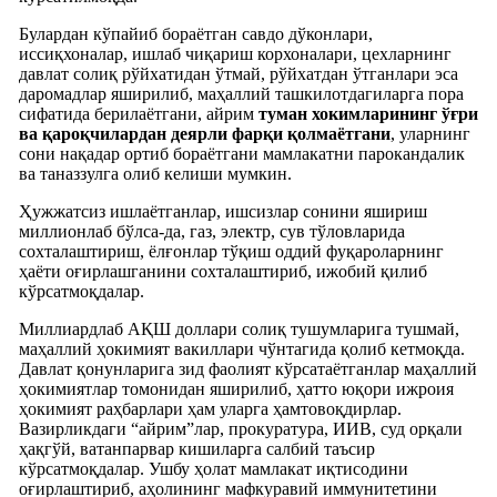
Булардан кўпайиб бораётган савдо дўконлари,
иссиқхоналар, ишлаб чиқариш корхоналари, цехларнинг
давлат солиқ рўйхатидан ўтмай, рўйхатдан ўтганлари эса
даромадлар яширилиб, маҳаллий ташкилотдагиларга пора
сифатида берилаётгани, айрим
туман хокимларининг ўғри
ва қароқчилардан деярли фарқи қолмаётгани
, уларнинг
сони нақадар ортиб бораётгани мамлакатни парокандалик
ва таназзулга олиб келиши мумкин.
Ҳужжатсиз ишлаётганлар, ишсизлар сонини яшириш
миллионлаб бўлса-да, газ, электр, сув тўловларида
сохталаштириш, ёлғонлар тўқиш оддий фуқароларнинг
ҳаёти оғирлашганини сохталаштириб, ижобий қилиб
кўрсатмоқдалар.
Миллиардлаб АҚШ доллари солиқ тушумларига тушмай,
маҳаллий ҳокимият вакиллари чўнтагида қолиб кетмоқда.
Давлат қонунларига зид фаолият кўрсатаётганлар маҳаллий
ҳокимиятлар томонидан яширилиб, ҳатто юқори ижроия
ҳокимият раҳбарлари ҳам уларга ҳамтовоқдирлар.
Вазирликдаги “айрим”лар, прокуратура, ИИВ, суд орқали
ҳақгўй, ватанпарвар кишиларга салбий таъсир
кўрсатмоқдалар. Ушбу ҳолат мамлакат иқтисодини
оғирлаштириб, аҳолининг мафкуравий иммунитетини