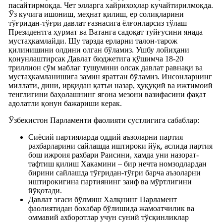
пасайтирмоқда. Чет элларга хайрихоҳлар кучайтирилмоқда.
Ўз кучига ишониш, меҳнат қилиш, ер солиқларини
тўғридан-тўғри давлат ғазнасига ёлғонларсиз тўлаш
Президентга ҳурмат ва Ватанга садоқат туйғусини янада
мустаҳкамлайди. Шу тарзда ерларни талон-тарож
қилинишини олдини олган бўламиз. Ушбу лойиҳани
қонунлаштирсак Давлат бюджетига қўшимча 18-20
триллион сўм маблағ тушумини олсак давлат равнақи ва
мустаҳкамланишига замин яратган бўламиз. Инсонларнинг
миллати, дини, ирқидан қатъи назар, ҳуқуқий ва ижтимоий
тенглигини баҳолашнинг ягона мезони вазифасини фақат
адолатли қонун бажариши керак.
Ўзбекистон Парламенти фаолияти сустлигига сабаблар:
Сиёсий партияларда оддий аъзоларни партия
рахбарларини сайлашда иштироки йўқ, аслида партия
бош ижроия рахбари Раисини, хамда уни назорат-
тафтиш қилиш Хакамини – бир нечта номзодлардан
бирини сайлашда тўғридан-тўғри барча аъзоларни
иштирокигина партиянинг заиф ва мўртлигини
йўқотади.
Давлат эгаси бўлмиш Халқнинг Парламент
фаолиятидан бохабар бўлишида жамоатчилик ва
оммавий ахборотлар учун суний тўсқинликлар