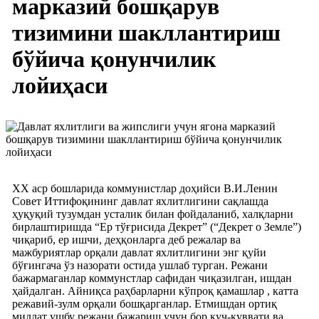
марказий бошқарув
тизимини шакллантириш
бўйича қонунчилик
лойиҳаси
ХХ аср бошларида коммунистлар доҳийси В.И.Ленин
Совет Иттифоқининг давлат яхлитлигини сақлашда
ҳуқуқий тузумдан усталик билан фойдаланиб, халқларни
бирлаштиришда “Ер тўғрисида Декрет” (“Декрет о Земле”)
чиқариб, ер ишчи, деҳқонларга деб режалар ва
мажбуриятлар орқали давлат яхлитлигини энг қуйи
бўғингача ўз назорати остида ушлаб турган. Режани
бажармаганлар коммунстлар сафидан чиқазилган, ишдан
ҳайдалган. Айниқса раҳбарларни кўпроқ қамашлар , катта
режавий-зулм орқали бошқарганлар. Етмишдан ортиқ
миллат ушбу режани бажариш учун бор куч-қуввати ва