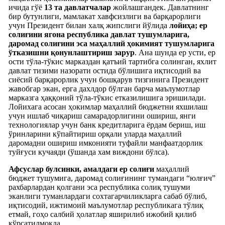
ичида гўё
13 та давлатчалар
жойлашгандек. Давлатнинг
бир бутунлиги, мамлакат хавфсизлиги ва барқарорлиги
учун Президент билан халқ жипслиги йўлида
лойиҳа; ер
солиғини ягона республика давлат тушумларига,
даромад солиғини эса маҳаллий ҳокимият тушумларига
ўтказишни қонунлаштириш зарур
. Ана шунда ер усти, ер
ости тўла-тўкис марказдан қатъий тартибга солинган, яхлит
давлат тизими назорати остида бўлишига иқтисодий ва
сиёсий барқарорлик учун бошқарув тизгинига Президент
жавобгар экан, ерга дахлдор бўлган барча маълумотлар
марказга ҳаққоний тўла-тўкис етказилишига эришилади.
Лойихага асосан ҳокимлар маҳаллий бюджетни яхшилаш
учун ишлаб чиқариш самарадорлигини ошириш, янги
технологиялар учун банк кредитларига ёрдам бериш, иш
ўринларини кўпайтириш орқали уларда маҳаллий
даромадни ошириш имконияти туфайли манфаатдорлик
туйғуси кучаяди (ўшанда хам виждони бўлса).
Афсуслар булсинки,
амалдаги ер солиғи
маҳаллий
бюджет тушумига, даромад солиғининг тумандаги “юлғич”
рахбарлардан қолгани эса республика солиқ тушуми
эканлиги туманлардаги сохтагарчиликларга сабаб бўлиб,
иқтисодий, ижтимоий маълумотлар республикага тўлиқ
етмай, гоҳо салбий ҳолатлар яширилиб ижобий қилиб
кўрсатилмоқда.