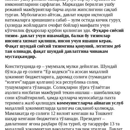
имкониятларини сарфлаган. Марказдан берилган ушбу
режавий мажбуриятлар барча аҳоли жипслигини сақлаб
турган. Муболағасиз айтсак, давлат юқори иқтисодий
натижаларга эришишига сабаб – зулм остида кичик гуруҳ
(ҳозирда жойлардаги очофат бойлар) манфаати учун
кўпчилик фуқаролар қурбон қилинган эди.
Фуқаро сиёсий
тизим- давлат учун яшамайди, балки бу тизимлар
инсонга хизмат қилиши, инсон учун яшаши керак.
Фақат шундай сиёсий тизимгина қонуний, легитим деб
тан олинади, фақат шундай давлатгина чинакам
мустаҳкамдир.
Конституцияда ер – умумхалқ мулки дейилган. Шундай
бўлса-да ер солиғи “Ер кодекси”га асосан маҳаллий
ҳокимият бюджетларига, даромад солиғи (тумандаги
“юлғич”лардан қолгани) эса республика солиқ
тушумларига тўланади. Солиқларни зўрға тўлаётган
аҳолига нисбатан мажбурий текин-ишлаш – шанбаликлар
сони кўпайтирилиб, ҳамда қулларча муносабатда пахта
теримига жалб қилишдек
коммунистларча айнаган услуб
маҳаллий ҳокимиятларда ҳалигача сақланиб қолмоқда.
Мамлакатда ер солиғи 12 вилоят кенгаши ва Тошкент
шаҳар кенгаши бюджетига тўланади. Президент –
давлатнинг ягона раҳбари бўла туриб, ер тасарруфи 13 та
маҳаллий ҳокимиятлар ваколатига тақдим этилган. Давлат