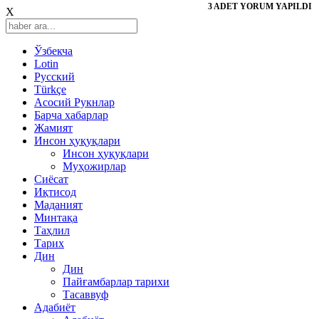
3 ADET YORUM YAPILDI
X
Ўзбекча
Lotin
Русский
Türkçe
Асосий Рукнлар
Барча хабарлар
Жамият
Инсон ҳуқуқлари
Инсон ҳуқуқлари
Муҳожирлар
Сиёсат
Иқтисод
Mаданият
Минтақа
Таҳлил
Тарих
Дин
Дин
Пайғамбарлар тарихи
Тасаввуф
Адабиёт