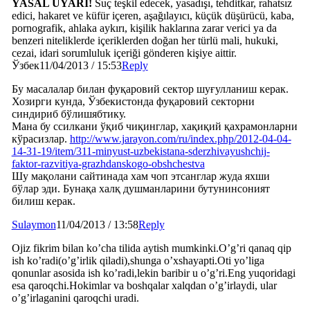
YASAL UYARI!
Suç teşkil edecek, yasadışı, tehditkar, rahatsız
edici, hakaret ve küfür içeren, aşağılayıcı, küçük düşürücü, kaba,
pornografik, ahlaka aykırı, kişilik haklarına zarar verici ya da
benzeri niteliklerde içeriklerden doğan her türlü mali, hukuki,
cezai, idari sorumluluk içeriği gönderen kişiye aittir.
Ўзбек
11/04/2013 / 15:53
Reply
Бу масалалар билан фуқаровий сектор шуғулланиш керак.
Хозирги кунда, Ўзбекистонда фуқаровий секторни
синдириб бўлишябтику.
Мана бу ссилкани ўқиб чиқинглар, хақиқий қахрамонларни
кўрасизлар.
http://www.jarayon.com/ru/index.php/2012-04-04-
14-31-19/item/311-minyust-uzbekistana-sderzhivayushchij-
faktor-razvitiya-grazhdanskogo-obshchestva
Шу мақолани сайтинада хам чоп этсанглар жуда яхши
бўлар эди. Бунақа халқ душманларини бутунинсоният
билиш керак.
Sulaymon
11/04/2013 / 13:58
Reply
Ojiz fikrim bilan ko’cha tilida aytish mumkinki.O’g’ri qanaq qip
ish ko’radi(o’g’irlik qiladi),shunga o’xshayapti.Oti yo’liga
qonunlar asosida ish ko’radi,lekin baribir u o’g’ri.Eng yuqoridagi
esa qaroqchi.Hokimlar va boshqalar xalqdan o’g’irlaydi, ular
o’g’irlaganini qaroqchi uradi.