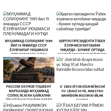
МУҲАММАД СОЛИҲНИНГ 1989
ҚИРҒИЗ ПРЕЗИДЕНТИ ЎЗБЕК
ЙИЛ 19 ЯНВАРДА СССР
ЁЗУВЧИСИ КИТОБИНИ
ЁЗУВЧИЛАР УЮШМАСИ
ЧИҚАРДИ – БУНИНГ ОРТИДА
ПЛЕНУМИДАГИ НУТҚИ
ҚАНДАЙ САБАБЛАР ТУРИБДИ?
РАССОМ ОХУНОВ ТОШКЕНТ
OʻZBEK KITOB DIZAYNI IMZOSI
МАРКАЗИДА МУҲАММАД
YOʻLIDAGI 30 YIL. MAESTRO
СОЛИҲ ЯCАГАН ҲАЙКАЛНИ
BAHRIDDIN BOZOROV BILAN
ЎРНАТИШНИ ТАКЛИФ ҚИЛДИ
SUHBAT