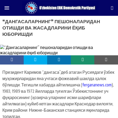
“ДАНГАСАЛАРНИНГ” ПЕШОНАЛАРИДАН
ОТИШДИ ВА ЖАСАДЛАРИНИ ЁҚИБ
ЮБОРИШДИ
Президент Каримов “дангаса”деб атаган Русиядаги ўзбек
муҳожирларидан яна учтаси фожеавий шаклда ҳалок
бўлишди. Тегишли хабарда айтилишича (
fergananews.com
),
1983, 1989 ва 1972 йилларда туғилган Ўзбекистоннинг уч
фуқаросининг (ҳозирча уларнинг исми шарифлари
айтилмаган) куйиб кетган жасадлари Краснодар вилояти,
Крим райони Нижне-Баканская станцияси яқинларида
топилган.