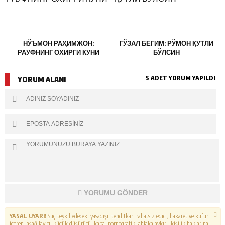
НЎЪМОН РАҲИМЖОН:
ГЎЗАЛ БЕГИМ: РЎМОН ҚУТЛИ
РАУФНИНГ ОХИРГИ КУНИ
БЎЛСИН
5 ADET YORUM YAPILDI
YORUM ALANI
YORUMU GÖNDER
YASAL UYARI!
Suç teşkil edecek, yasadışı, tehditkar, rahatsız edici, hakaret ve küfür
içeren, aşağılayıcı, küçük düşürücü, kaba, pornografik, ahlaka aykırı, kişilik haklarına