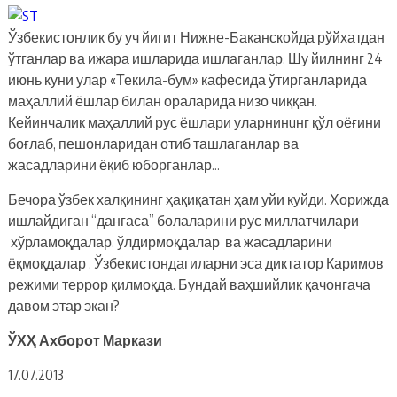
Ўзбекистонлик бу уч йигит Нижне-Баканскойда рўйхатдан
ўтганлар ва ижара ишларида ишлаганлар. Шу йилнинг 24
июнь куни улар «Текила-бум» кафесида ўтирганларида
маҳаллий ёшлар билан ораларида низо чиққан.
Кейинчалик маҳаллий рус ёшлари уларнинuнг қўл оёғини
боғлаб, пешонларидан отиб ташлаганлар ва
жасадларини ёқиб юборганлар…
Бечора ўзбек халқининг ҳақиқатан ҳам уйи куйди. Хорижда
ишлайдиган “дангаса” болаларини рус миллатчилари
хўрламоқдалар, ўлдирмоқдалар ва жасадларини
ёқмоқдалар . Ўзбекистондагиларни эса диктатор Каримов
режими террор қилмоқда. Бундай ваҳшийлик қачонгача
давом этар экан?
ЎХҲ Ахборот Маркази
17.07.2013