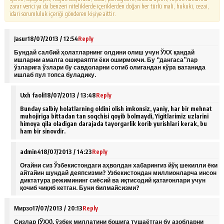
zarar verici ya da benzeri niteliklerde içeriklerden doğan her türlü mali, hukuki, cezai,
idari sorumluluk içeriği gönderen kişiye aittir.
Jasur
18/07/2013 / 12:54
Reply
Бундай салбий ҳолатларнинг олдини олиш учун ЎХХ қандай
ишларни амалга ошираяпти ёки оширмокчи. Бу “дангаса”лар
ўзларига ўзлари бу савдоларни сотиб олигандан кўра ватанида
ишлаб пул топса буладику.
Uxh faoli
18/07/2013 / 13:48
Reply
Bunday salbiy holatlarning oldini olish imkonsiz, yaniy, har bir mehnat
muhojiriga bittadan tan soqchisi qoyib bolmaydi, Yigitlarimiz uzlarini
himoya qila oladigan darajada tayorgarlik korib yurishlari kerak, bu
ham bir sinovdir.
admin4
18/07/2013 / 14:23
Reply
Оғайни сиз Ўзбекистондаги аҳволдан хабарингиз йўқ шекилли ёки
айтайин шундай деяпсизми? Узбекистондан миллионларча инсон
диктатура режимининг сиёсий ва иқтисодий қатағонлари учун
қочиб чиқиб кетган. Буни билмайсизми?
Мирзо
17/07/2013 / 20:13
Reply
Сизлар (ЎХХ), ўзбек миллатини бошига тушаётган бу азобларни