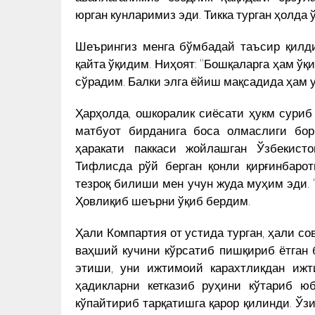
юрган кунларимиз эди. Тикка турган ҳолда 
Шеърингиз менга бўмбадай таъсир қилди
қайта ўқидим. Ниҳоят: “Бошқаларга ҳам ўқи
сўрадим. Балки элга ёйиш мақсадида ҳам у
Ҳарҳолда, ошкоралик сиёсати ҳукм суриб 
матбуот бирданига боса олмаслиги бор
ҳаракати паккаси жойлашган Ўзбекист
Тифлисда рўй берган қонли қирғинбарот
тезроқ билиши мен учун жуда муҳим эди. “
Ҳовлиқиб шеърни ўқиб бердим.
Ҳали Компартия от устида турган, ҳали со
ваҳший кучини кўрсатиб пишқириб ётган 
этиши, уни ижтимоий карахтликдан ижт
ҳадикларни кетказиб руҳини кўтариб 
кўпайтириб тарқатишга қарор қилинди. Ўзи