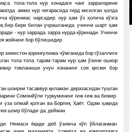
иқса, тола-тола нур хонадаги чанг зарраларини
BAHRIDDIN BOZOROV BILAN SUHBAT
НИ
КУН ЯНГИЛИКЛАРИ
акатда, аммо нур чегарасида гирд кесилган ҳолда
ича кўринмас нарсадир, нур ҳам ўз ҳолича кўзга
иқ бир-бири билан учрашганида, учинчи шарт ҳам
ради – нур заррада, зарра нурда кўринади. Учинчи
оя жойнинг бор бўлишидир.
 зимистон қоронғуликка чўмганида бор гўзаллиги
шган тола-тола, тарам-тарам нур ҳам ўзини ошкор
живир товланиши учун хонанинг соя қисми бор
ан шоирни тасаввур қиламан: деразасидан тушган
аларини Сомонйўли туркумининг ғиж-ғиж ва бижир-
 уза олмай қолган ва Борлиқ, Ҳаёт, Одам ҳақида
уюк шоир бўлади-да, дейман.
ади. Нимаси ёқади деб ўзимча кўп ўйлаганман.
ксак ички маданияти, (советга ва компартияга