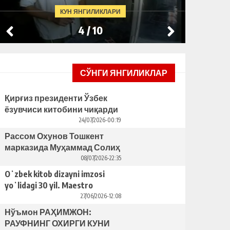
КУН ЯНГИЛИКЛАРИ
4
/
10
СЎНГИ ЯНГИЛИКЛАР
Қирғиз президенти Ўзбек
ёзувчиси китобини чиқарди
– бунинг ортида қандай
24/07/2026-00:19
сабаблар турибди?
Рассом Охунов Тошкент
марказида Муҳаммад Солиҳ
яcаган ҳайкални ўрнатишни
08/07/2026-22:35
таклиф қилди
Oʻzbek kitob dizayni imzosi
yoʻlidagi 30 yil. Maestro
Bahriddin Bozorov bilan suhbat
27/06/2026-12:08
Нўъмон РАҲИМЖОН:
РАУФНИНГ ОХИРГИ КУНИ