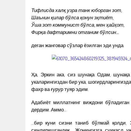
Тифлисда халқ узра танк юборган зот,
Шаънин қилар бўлса қонун эҳтиёт,
Ўша зот коммунист бўлса, мен ҳайҳот,
Фирқа дафтаримни отганим бўлсин…
деган жанговар сўзлар ёзилган эди унда.
Ҳа, Эркин ака, сиз шунақа Одам, шунақ
укаларингиздан бир ука, шогирдларингизда
фахр ва ғурур туяр эдим.
Адабиёт миллатнинг виждони бўладиган 
дердим. Аммо…
…бир куни сизни таниб бўлмай қолди, Э
синдиришгандек… Жонингизга суиқасд ую