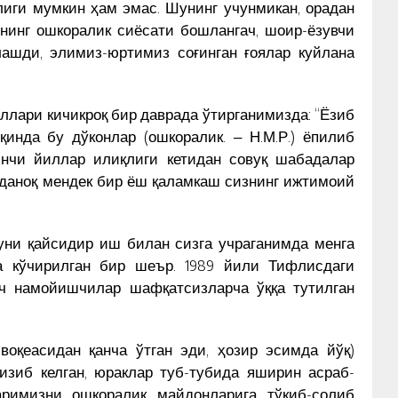
лиги мумкин ҳам эмас. Шунинг учунмикан, орадан
чнинг ошкоралик сиёсати бошлангач, шоир-ёзувчи
ашди, элимиз-юртимиз соғинган ғоялар куйлана
иллари кичикроқ бир даврада ўтирганимизда: “Ёзиб
қинда бу дўконлар (ошкоралик. ‒ Н.М.Р.) ёпилиб
инчи йиллар илиқлиги кетидан совуқ шабадалар
зданоқ мендек бир ёш қаламкаш сизнинг ижтимоий
уни қайсидир иш билан сизга учраганимда менга
да кўчирилган бир шеър. 1989 йили Тифлисдаги
нч намойишчилар шафқатсизларча ўққа тутилган
оқеасидан қанча ўтган эди, ҳозир эсимда йўқ)
изиб келган, юраклар туб-тубида яширин асраб-
аримизни ошкоралик майдонларига тўкиб-солиб