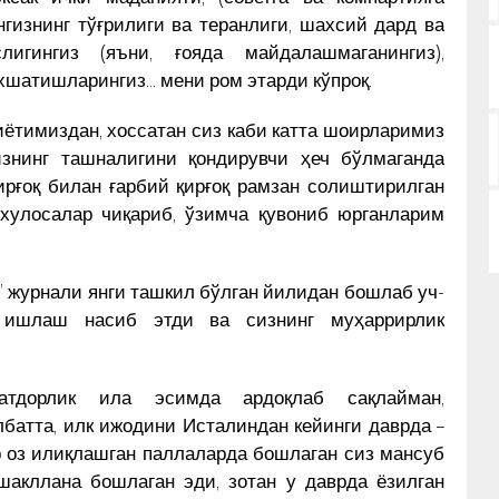
гизнинг тўғрилиги ва теранлиги, шахсий дард ва
игингиз (яъни, ғояда майдалашмаганингиз),
ўхшатишларингиз… мени ром этарди кўпроқ.
ётимиздан, хоссатан сиз каби катта шоирларимиз
изнинг ташналигини қондирувчи ҳеч бўлмаганда
ирғоқ билан ғарбий қирғоқ рамзан солиштирилган
хулосалар чиқариб, ўзимча қувониб юрганларим
” журнали янги ташкил бўлган йилидан бошлаб уч-
 ишлаш насиб этди ва сизнинг муҳаррирлик
тдорлик ила эсимда ардоқлаб сақлайман,
лбатта, илк ижодини Исталиндан кейинги даврда –
 оз илиқлашган паллаларда бошлаган сиз мансуб
шакллана бошлаган эди, зотан у даврда ёзилган