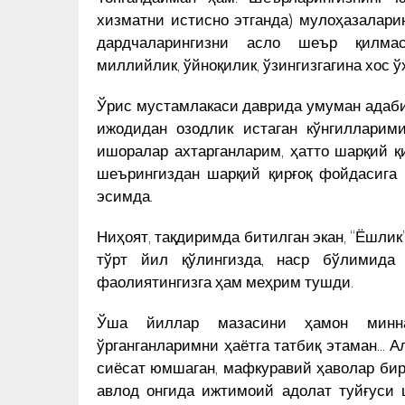
хизматни истисно этганда) мулоҳазаларин
дардчаларингизни асло шеър қилмасл
миллийлик, ўйноқилик, ўзингизгагина хос 
Ўрис мустамлакаси даврида умуман адаби
ижодидан озодлик истаган кўнгилларим
ишоралар ахтарганларим, ҳатто шарқий қ
шеърингиздан шарқий қирғоқ фойдасига 
эсимда.
Ниҳоят, тақдиримда битилган экан, “Ёшлик
тўрт йил қўлингизда, наср бўлимида
фаолиятингизга ҳам меҳрим тушди.
Ўша йиллар мазасини ҳамон минна
ўрганганларимни ҳаётга татбиқ этаман… А
сиёсат юмшаган, мафкуравий ҳаволар бир
авлод онгида ижтимоий адолат туйғуси 