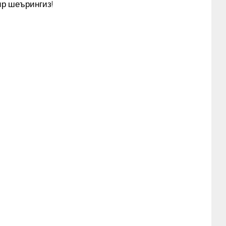
ир шеърингиз!