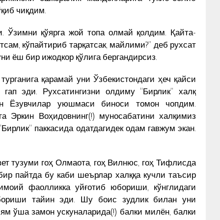
ўқиб чиқдим.
. Ўзимни қўярга жой топа олмай қолдим. Қайта-
тсам, кўпайтириб тарқатсак, майлими?” деб рухсат
ни ёш бир ижодкор қўлига бергандирсиз.
турганига қарамай уни Ўзбекистондаги ҳеч қайси
 гап эди. Рухсатингизни олдиму “Бирлик” халқ
он Ёзувчилар уюшмаси биноси томон чопдим.
га Эркин Воҳидовнинг(!) муносабатини халқимиз
Бирлик” паккасида одатдагидек одам гавжум экан.
вет тузуми гоҳ Олмаота, гоҳ Вилнюс, гоҳ Тифлисда
бир пайтда бу каби шеърлар халққа кучли таъсир
имоий фаолликка уйғотиб юбориши, кўнглидаги
юбориши тайин эди. Шу боис зудлик билан уни
ям ўша замон ускуналарида(!) балки милён, балки