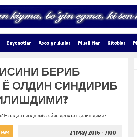
Bayonotlar
Asosiy ruknlar
Mualliflar
Kitoblar
M
СИСИНИ БЕРИБ
Ё ОЛДИН СИНДИРИБ
ҚИЛИШДИМИ?
21 May 2016 - 7:00
iews