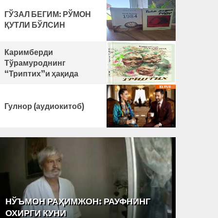
ГЎЗАЛ БЕГИМ: РЎМОН
ҚУТЛИ БЎЛСИН
Каримберди
Тўрамуроднинг
“Триптих”и ҳақида
Гулнор (аудиокитоб)
НЎЪМОН РАҲИМЖОН: РАУФНИНГ
“ТАРА
ОХИРГИ КУНИ