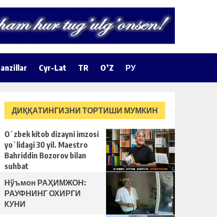
anzillar
Cyr-Lat
TR
O’Z
РУ
ДИҚҚАТИНГИЗНИ ТОРТИШИ МУМКИН
Oʻzbek kitob dizayni imzosi
yoʻlidagi 30 yil. Maestro
Bahriddin Bozorov bilan
suhbat
Нўъмон РАҲИМЖОН:
РАУФНИНГ ОХИРГИ
КУНИ