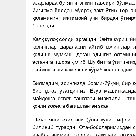
асарларда бу янги эпкин таъсири бўлмас
йигирма йилдан мўлроқ вақт ўтиб, Горба
қаламининг ижтимоий учи бирдан ўткирл
бошлади.
Халқ қулоқ солди, эргашди. Қайта қуриш й
қолинглар, дардларни айтиб қолинглар, я
қолиши мумкин”, деган эдингиз олтмиш
эсганига ишора қилиб. Шу битта ўгитинги
сиймонгизни ҳам яхши кўриб қолган эдим.
Билмадим, эсингизда борми-йўқми, бир к
бир қоғоз узатдингиз. Ёзув машинкаси
майдонга совет танклари киритилиб, ти
қонли воқеага бағишланган экан.
Шеър янги ёзилгани (ўша куни Тифлис в
билиниб турарди. Ота-боболаримиздан с
авайлаганимиз озодлик ҳақидаги орзул