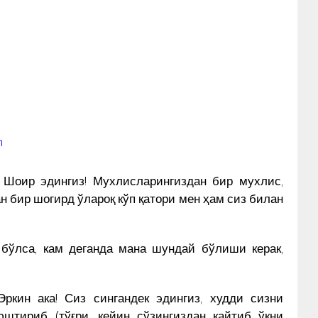
а Шоир эдингиз! Мухлисларингиздан бир мухлис,
н бир шогирд ўлароқ кўп қатори мен ҳам сиз билан
бўлса, кам деганда мана шундай бўлиши керак,
ркин ака! Сиз сингандек эдингиз, худди сизни
штириб (тўғри, кейин сўзингиздан қайтиб ўқни