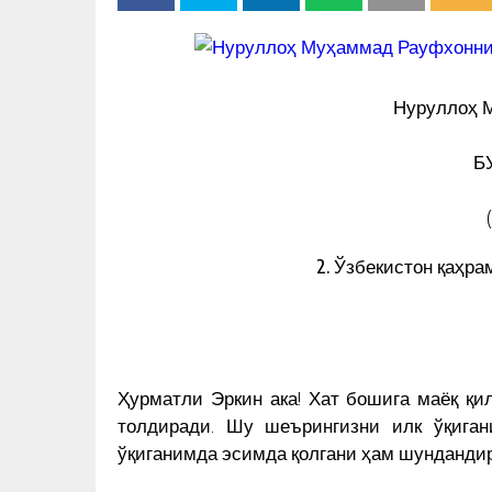
Нуруллоҳ 
Б
2. Ўзбекистон қаҳра
Ҳурматли Эркин ака! Хат бошига маёқ қил
толдиради. Шу шеърингизни илк ўқиган
ўқиганимда эсимда қолгани ҳам шундандир
ЎЗБЕК
РАССОМ ОХУНОВ ТОШКЕНТ
ЧИҚАРДИ –
МАРКАЗИДА МУҲАММАД СОЛ