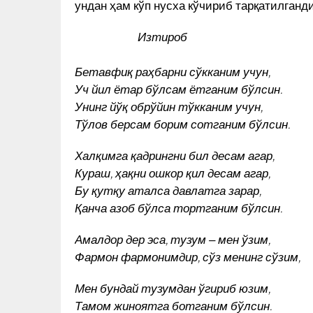
ундан ҳам кўп нусха кўчириб тарқатилганд
Изтироб
Бетавфиқ раҳбарни сўкканим учун,
Уч йил ётар бўлсам ётганим бўлсин.
Унинг йўқ обрўйин тўкканим учун,
Тўлов берсам борим сотганим бўлсин.
Халқимга қадрингни бил десам агар,
Кураш, ҳақни ошкор қил десам агар,
Бу қутқу аталса давлатга зарар,
Қанча азоб бўлса тортганим бўлсин.
Амалдор дер эса, тузум ‒ мен ўзим,
Фармон фармонимдир, сўз менинг сўзим,
Мен бундай тузумдан ўгириб юзим,
Тамом жиноятга ботганим бўлсин.