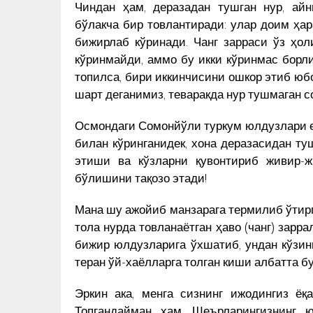
Чиндан ҳам, деразадан тушган нур, айн
ДАЙ
ЯCАГАН ҲАЙКАЛНИ ЎРНАТИШ
АРИ
КУН ЯНГИЛИКЛАРИ
бўлакча бир товлантиради: улар доим ҳар
ТАКЛИФ ҚИЛДИ
бижирлаб кўринади. Чанг зарраси ўз ҳол
кўринмайди, аммо бу икки кўринмас борл
топилса, бири иккинчисини ошкор этиб юбо
шарт деганимиз, теваракда нур тушмаган с
Осмондаги Сомонйўли туркум юлдузлари ер
билан кўринганидек, хона деразасидан ту
этиши ва кўзларни қувонтириб живир-
бўлишини тақозо этади!
Мана шу ажойиб манзарага термилиб ўтирг
тола нурда товланаётган ҳаво (чанг) зарр
бижир юлдузларига ўхшатиб, ундан кўзини
теран ўй-хаёлларга толган киши албатта б
Эркин ака, менга сизнинг ижодингиз ёқ
Топгандайман ҳам. Шеърларингизнинг ю