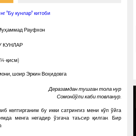
Муҳаммад Рауфхон
У КУНЛАР
(14-қисм)
мони, шоир Эркин Воҳидовга
Деразамдан тушган тола нур
Сомонйўли каби товланур.
иб келтирганим бу икки сатрингиз мени кўп ўйга
имда менга негадир ўзгача таъсир қилган. Бир
.
OʻZBEK KITOB DIZAYNI IMZOSI
YOʻLIDAGI 30 YIL. MAESTRO
ИҲ