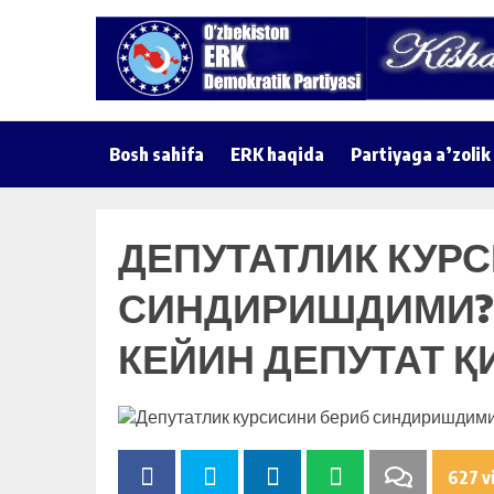
Bosh sahifa
ERK haqida
Partiyaga a’zolik
ДЕПУТАТЛИК КУР
СИНДИРИШДИМИ? 
КЕЙИН ДЕПУТАТ 
627 v