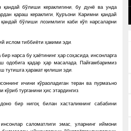
BAHRIDDIN BOZOROV BILAN SUHBAT
НИ
н қандай бўлиши кераклигини, бу дунё ва унда
КУН ЯНГИЛИКЛАРИ
ардан қараш кераклиги, Қуръони Каримни қандай
м қандай бўлиши лозимлиги каби кўп нарсаларни
ий ислом тиббиёти ҳакими эди.
 бир нарса бу ҳаётининг ҳар соҳасида, инсонларга
иш одобига қадар ҳар масалада, Пайғамбаримиз
иш тутишга ҳаракат қилиши эди.
нсоннинг ичини кўраоладиган теран ва пурмаъно
ни кўриб турганини ҳис этардингиз.
 доно бир нигоҳ билан хасталикнинг сабабини
 инсонлар саломатлиги эмас, уларнинг иймони
и билмасдан иймонларини йўқотаётганликларини,