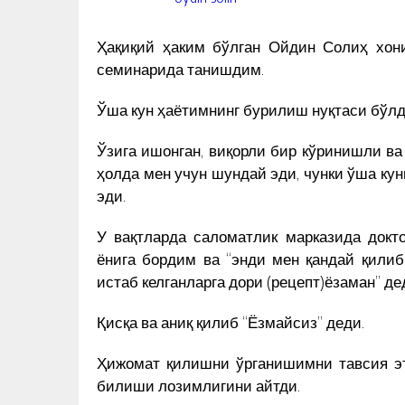
Ҳақиқий ҳаким бўлган Ойдин Солиҳ хони
семинарида танишдим.
Ўша кун ҳаётимнинг бурилиш нуқтаси бўлд
Ўзига ишонган, виқорли бир кўринишли ва 
ҳолда мен учун шундай эди, чунки ўша кун
эди.
У вақтларда саломатлик марказида докт
ёнига бордим ва “энди мен қандай қили
истаб келганларга дори (рецепт)ёзаман” де
Қисқа ва аниқ қилиб “Ёзмайсиз” деди.
Ҳижомат қилишни ўрганишимни тавсия эт
ЎЗБЕК
РАССОМ ОХУНОВ ТОШКЕНТ
билиши лозимлигини айтди.
ЧИҚАРДИ –
МАРКАЗИДА МУҲАММАД СОЛ