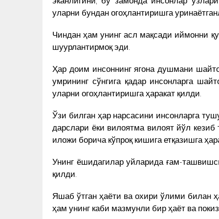
уларни бундан огоҳлантиришга уринаётган
Чиндан ҳам унинг асл мақсади иймонни қ
шуурлантирмоқ эди.
Ҳар доим инсоннинг ягона душмани шайто
умрининг сўнгига қадар инсонларга шайт
уларни огоҳлантиришга ҳаракат қилди.
Ўзи билган ҳар нарсасини инсонларга туш
дарслари ёки вилоятма вилоят йўл кезиб
иложи борича кўпроқ кишига етқазишга ҳар
Унинг ёшидагилар уйларида ғам-ташвишси
қилди.
Яшаб ўтган ҳаёти ва охири ўлими билан ҳа
ҳам унинг каби мазмунли бир ҳаёт ва покиз