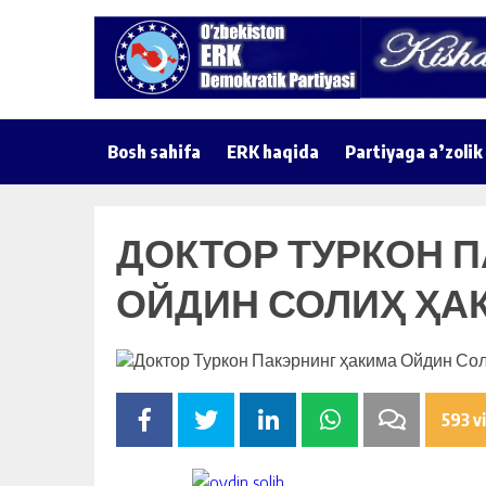
Bosh sahifa
ERK haqida
Partiyaga a’zolik
ДОКТОР ТУРКОН 
ОЙДИН СОЛИҲ ҲА
593 v