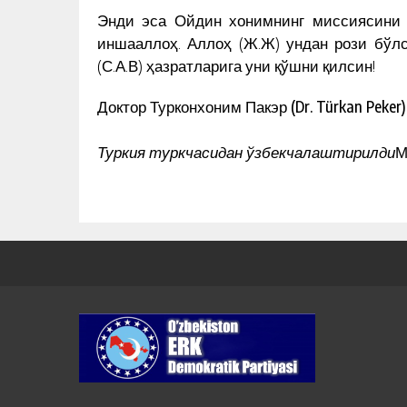
Энди эса Ойдин хонимнинг миссиясини 
иншааллоҳ. Аллоҳ (Ж.Ж) ундан рози бўл
(С.А.В) ҳазратларига уни қўшни қилсин!
Доктор Турконхоним Пакэр (Dr. Türkan Peker)
Туркия туркчасидан ўзбекчалаштирилди
М