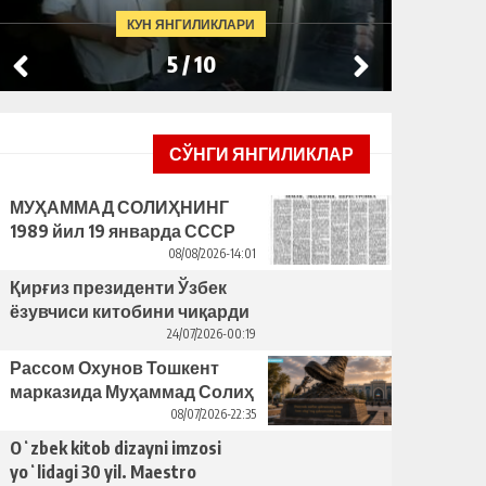
КУН ЯНГИЛИКЛАРИ
5
/
10
СЎНГИ ЯНГИЛИКЛАР
МУҲАММАД СОЛИҲНИНГ
1989 йил 19 январда СССР
ЁЗУВЧИЛАР УЮШМАСИ
08/08/2026-14:01
ПЛЕНУМИДАГИ НУТҚИ
Қирғиз президенти Ўзбек
ёзувчиси китобини чиқарди
– бунинг ортида қандай
24/07/2026-00:19
сабаблар турибди?
Рассом Охунов Тошкент
марказида Муҳаммад Солиҳ
яcаган ҳайкални ўрнатишни
08/07/2026-22:35
таклиф қилди
Oʻzbek kitob dizayni imzosi
yoʻlidagi 30 yil. Maestro