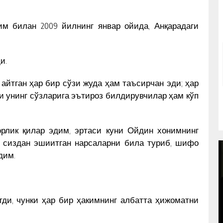
м билан 2009 йилнинг январ ойида, Анқарадаги
и.
айтган ҳар бир сўзи жуда ҳам таъсирчан эди; ҳар
и унинг сўзларига эътироз билдирувчилар ҳам кўп
орлик қилар эдим, эртаси куни Ойдин хонимнинг
б сиздан эшиитган нарсаларни била туриб, шифо
дим.
ди, чунки ҳар бир ҳакимнинг албатта ҳижоматни
OʻZBEK KITOB DIZAYNI IMZOSI
YOʻLIDAGI 30 YIL. MAESTRO
ИҲ