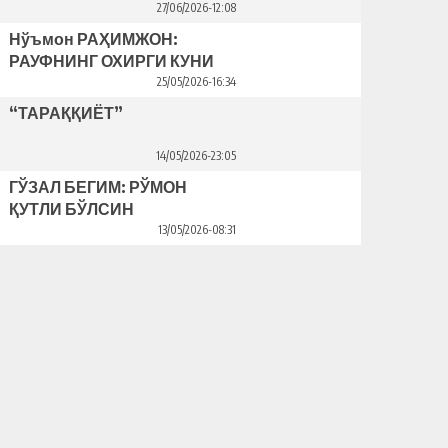
Bahriddin Bozorov bilan suhbat
27/06/2026-12:08
Нўъмон РАҲИМЖОН:
РАУФНИНГ ОХИРГИ КУНИ
25/05/2026-16:34
“ТАРАҚҚИЁТ”
14/05/2026-23:05
ГЎЗАЛ БЕГИМ: РЎМОН
ҚУТЛИ БЎЛСИН
13/05/2026-08:31