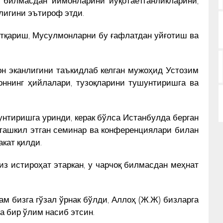
лигини эътироф этди.
утқариш, Мусулмонларни бу ғафлатдан уйғотиш ва
н эканлигини таъкидлаб келган мужоҳид Устозим
оннинг ҳийлалари, тузоқларини тушунтиришга ва
унтиришга уринди, керак бўлса Истанбулда берган
 ташкил этган семинар ва конференциялари билан
акат қилди.
з истироҳат этаркан, у чарчоқ билмасдан меҳнат
м бизга гўзал ўрнак бўлди, Аллоҳ (Ж.Ж) бизларга
а бир ўлим насиб этсин.