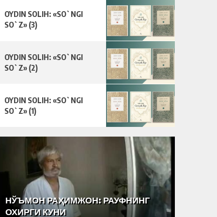
OYDIN SOLIH: «SO`NGI
SO`Z» (3)
OYDIN SOLIH: «SO`NGI
SO`Z» (2)
OYDIN SOLIH: «SO`NGI
SO`Z» (1)
НЎЪМОН РАҲИМЖОН: РАУФНИНГ
“ТАРА
ОХИРГИ КУНИ