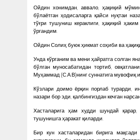
ДАЙ
ЯCАГАН ҲАЙКАЛНИ ЎРНАТИШ
Ойдин хонимдан, аввало, ҳақиқий мўми
АРИ
КУН ЯНГИЛИКЛАРИ
ТАКЛИФ ҚИЛДИ
бўлаётган ҳодисаларга қайси нуқтаи наз
тўғри тушуниш кераклиги, ҳақиқий ҳаки
ўргандим.
Ойдин Солиҳ буюк ҳикмат соҳиби ва ҳақиқ
Унда кўрганим ва мени ҳайратга солган яна
бўлган муносабатидан тортиб, овқатлан
Муҳаммад (С.А.В)нинг суннатига мувофиқ 
Кўзлари доимо ёрқин порлаб турарди, и
назари бор эди, қалбингиздан кечган нарса
Хасталарига ҳам худди шундай қарар,
тушунишга ҳаракат қиларди.
Бир кун хасталаридан бирига мақсади
эканлигини, бу замонда инсонлар ўзлар