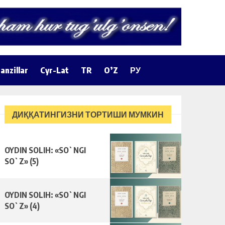
anzillar
Cyr-Lat
TR
O’Z
РУ
ДИҚҚАТИНГИЗНИ ТОРТИШИ МУМКИН
OYDIN SOLIH: «SO`NGI
SO`Z» (5)
OYDIN SOLIH: «SO`NGI
SO`Z» (4)