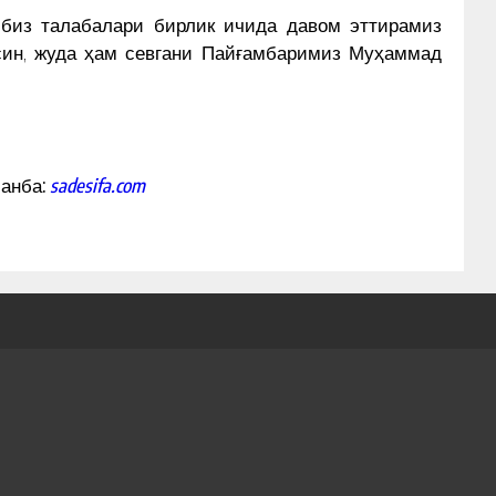
биз талабалари бирлик ичида давом эттирамиз
син, жуда ҳам севгани Пайғамбаримиз Муҳаммад
анба:
sadesifa.com