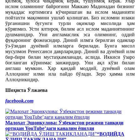
қилмоқ, хулоса чиқармоқ керак, тушунмоқ керак. Улар
ислом оламининг байроғини Маккаю Мадинадан бизнинг
муқаддас юртимизга кўчиришган ва ислом маданияти
пойтахти мақомини ушлаб қолишган. Биз исломни юзаки
ўрганишни бугунги турли оқимлар мисолида ҳам
кўряпмиз. Усти ялтироқ билим асл ислом маданиятининг
душманидир. Уни англамаслик эса олимнинг, оддий
фуқаронинг фожеасидир. Диний илмга берилган одамлар
ўз-ўзидан дунёвий илмларга берилади. Бунга мисол
мусулмон Ренессанси даврларидир. Диний ва дунёвий илм
бир-бири билан мустаҳкамланади, аслида. Иккиси ўзаро
боғланган кўринмас занжирдир. Уни ақл кўзи билан
англаш мумкин. Ҳар қандай моддий, дунёвий олам
Аллоҳнинг илми ила пайдо бўлади. Зеро ҳамма илм
Аллоҳникидир.
Шоҳиста Ўлжаева
facebook.com
Малоҳат Эшонқулова: Ўзбекистон режими танқиди
ортидан YouTube’даги каналим ёпилди
“ВОДИЙДА
ЎЛИШ ТАКИКЛАНАДИ”