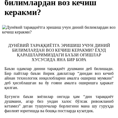
билимлардан воз кечиш
керакми?
ДУНЁВИЙ ТАРАҚҚИЁТГА ЭРИШИШ УЧУН ДИНИЙ
БИЛИМЛАРДАН ВОЗ КЕЧИШ КЕРАКМИ? ЁҲУД
ҚАРАШЛАРИМИЗДАГИ БАЪЗИ ОҒИШЛАР
ХУСУСИДА ЯНА БИР БОРА
Баъзи одамлар динни тараққиёт душмани деб билишади.
Бир пайтлар баъзи йирик давлатлар “диндан воз кечиб
айнан технологик инқилобларни амалга ошириш мумкин”
деб ҳисоблашган ва бу ғояни амалга оширишга ҳаракат
қилган.
Бугунги баъзи зиёлилар онгида ҳам “дин тараққиёт
душмани, агар биз ундан халос бўлсак ривожланиб
кетамиз” деган тушунчалар борлигини мана шу гуруҳда
фаолият юритишда ва бошқа постларда кузатдик.