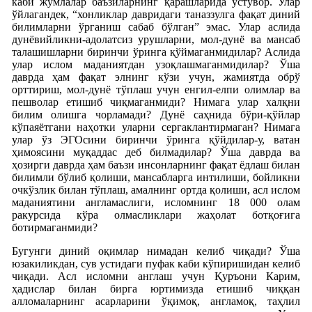
каби жумлалар баъзиларнинг қарашларида устувор. Улар
ўйлагандек, “хонликлар давридаги таназзулга фақат диний
билимларни ўрганиш сабаб бўлган” эмас. Улар аслида
дунёвийликни-адолатсиз урушларни, мол-дунё ва мансаб
талашишларни биринчи ўринга қўймаганмидилар? Аслида
улар ислом маданиятдан узоқлашмаганмидилар? Ўша
даврда ҳам фақат элнинг кўзи учун, жамиятда обрў
орттириш, мол-дунё тўплаш учун енгил-елпи олимлар ва
пешволар етишиб чиқмаганмиди? Нимага улар халқни
билим олишга чорламади? Дунё саҳнида бўри-қўйлар
кўпаяётгани наҳотки уларни сергаклантирмаган? Нимага
улар ўз ЭГОсини биринчи ўринга қўйдилар-у, ватан
ҳимоясини муқаддас деб билмадилар? Ўша даврда ва
ҳозирги даврда ҳам баъзи инсонларнинг фақат ёдлаш билан
билимли бўлиб қолиши, мансабларга интилиши, бойликни
очкўзлик билан тўплаш, амалнинг ортда қолиши, асл ислом
маданиятини англамаслиги, исломнинг 18 000 олам
ракурсида кўра олмасликлари жаҳолат ботқоғига
ботирмаганмиди?
Бугунги диний оқимлар нимадан келиб чиқади? Ўша
юзакиликдан, сув устидаги пуфак каби кўпиришидан келиб
чиқади. Асл исломни англаш учун Қуръони Карим,
ҳадислар билан бирга юртимизда етишиб чиққан
алломаларнинг асарларини ўқимоқ, англамоқ, таҳлил