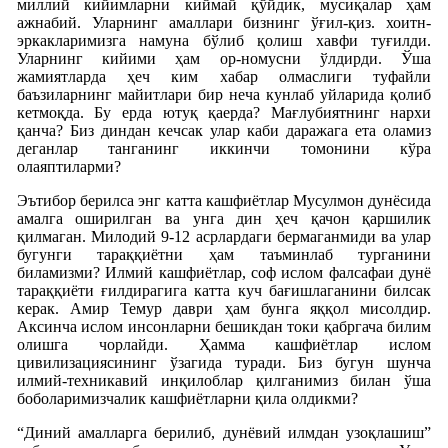
миллий кийимларни киймай қўйдик, мусиқалар ҳам
ажнабий. Уларнинг амаллари бизнинг ўғил-қиз. хоитн-
эркакларимизга намуна бўлиб қолиш хавфи туғилди.
Уларнинг кийими ҳам ор-номусни ўлдирди. Ўша
жамиятларда ҳеч ким хабар олмаслиги туфайли
баъзиларнинг майитлари бир неча кунлаб уйларида қолиб
кетмоқда. Бу ерда ютуқ қаерда? Мағлубиятнинг нархи
қанча? Биз диндан кечсак улар каби даражага ета оламиз
деганлар танганинг иккинчи томонини кўра
олаяптиларми?
Эътибор берилса энг катта кашфиётлар Мусулмон дунёсида
амалга оширилган ва унга дин ҳеч қачон қаршилик
қилмаган. Милодий 9-12 асрлардаги бермаганмиди ва улар
бугунги тараққиётни ҳам таъминлаб турганини
биламизми? Илмий кашфиётлар, соф ислом фалсафаи дунё
тараққиёти ғилдирагига катта куч бағишлаганини билсак
керак. Амир Темур даври ҳам бунга яққол мисолдир.
Аксинча ислом инсонларни бешикдан токи қабргача билим
олишга чорлайди. Ҳамма кашфиётлар ислом
цивилизациясининг ўзагида туради. Биз бугун шунча
илмий-техникавий инқилоблар қилганимиз билан ўша
боболаримизчалик кашфиётларни қила олдикми?
“Диний амалларга берилиб, дунёвий илмдан узоқлашиш”