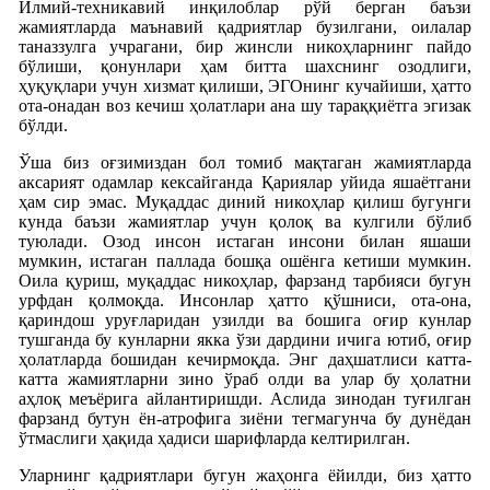
Илмий-техникавий инқилоблар рўй берган баъзи
жамиятларда маънавий қадриятлар бузилгани, оилалар
таназзулга учрагани, бир жинсли никоҳларнинг пайдо
бўлиши, қонунлари ҳам битта шахснинг озодлиги,
ҳуқуқлари учун хизмат қилиши, ЭГОнинг кучайиши, ҳатто
ота-онадан воз кечиш ҳолатлари ана шу тараққиётга эгизак
бўлди.
Ўша биз оғзимиздан бол томиб мақтаган жамиятларда
аксарият одамлар кексайганда Қариялар уйида яшаётгани
ҳам сир эмас. Муқаддас диний никоҳлар қилиш бугунги
кунда баъзи жамиятлар учун қолоқ ва кулгили бўлиб
туюлади. Озод инсон истаган инсони билан яшаши
мумкин, истаган паллада бошқа ошёнга кетиши мумкин.
Оила қуриш, муқаддас никоҳлар, фарзанд тарбияси бугун
урфдан қолмоқда. Инсонлар ҳатто қўшниси, ота-она,
қариндош уруғларидан узилди ва бошига оғир кунлар
тушганда бу кунларни якка ўзи дардини ичига ютиб, оғир
ҳолатларда бошидан кечирмоқда. Энг даҳшатлиси катта-
катта жамиятларни зино ўраб олди ва улар бу ҳолатни
аҳлоқ меъёрига айлантиришди. Аслида зинодан туғилган
фарзанд бутун ён-атрофига зиёни тегмагунча бу дунёдан
ўтмаслиги ҳақида ҳадиси шарифларда келтирилган.
Уларнинг қадриятлари бугун жаҳонга ёйилди, биз ҳатто