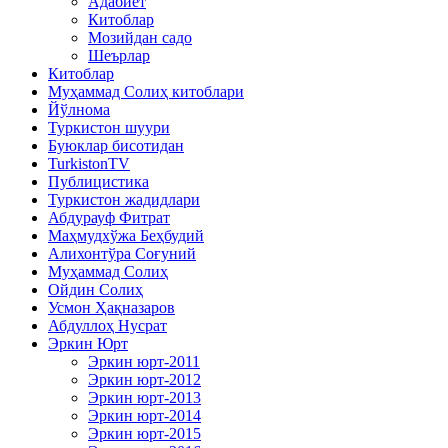
Адабиёт
Китоблар
Мозийдан садо
Шеърлар
Китоблар
Муҳаммад Солиҳ китоблари
Йўлнома
Туркистон шуури
Буюклар бисотидан
TurkistonTV
Публицистика
Туркистон жадидлари
Абдурауф Фитрат
Маҳмудхўжа Беҳбудий
Алихонтўра Соғуний
Муҳаммад Солиҳ
Ойдин Солиҳ
Усмон Ҳақназаров
Абдуллоҳ Нусрат
Эркин Юрт
Эркин юрт-2011
Эркин юрт-2012
Эркин юрт-2013
Эркин юрт-2014
Эркин юрт-2015