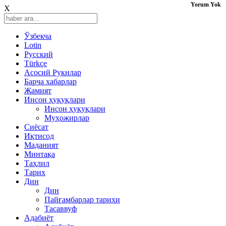
Yorum Yok
X
Ўзбекча
Lotin
Русский
Türkçe
Асосий Рукнлар
Барча хабарлар
Жамият
Инсон ҳуқуқлари
Инсон ҳуқуқлари
Муҳожирлар
Сиёсат
Иқтисод
Mаданият
Минтақа
Таҳлил
Тарих
Дин
Дин
Пайғамбарлар тарихи
Тасаввуф
Адабиёт