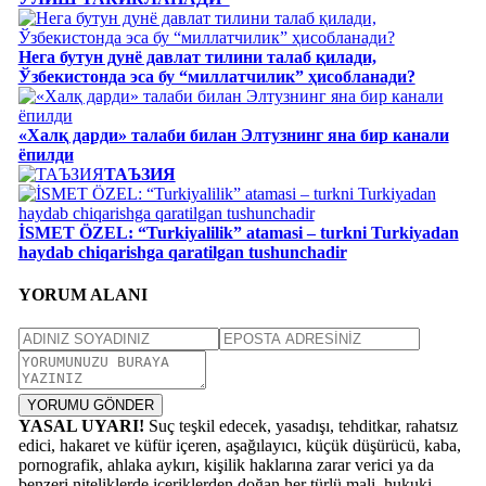
Нега бутун дунё давлат тилини талаб қилади,
Ўзбекистонда эса бу “миллатчилик” ҳисобланади?
«Халқ дарди» талаби билан Элтузнинг яна бир канали
ёпилди
ТАЪЗИЯ
İSMET ÖZEL: “Turkiyalilik” atamasi – turkni Turkiyadan
haydab chiqarishga qaratilgan tushunchadir
YORUM ALANI
YORUMU GÖNDER
YASAL UYARI!
Suç teşkil edecek, yasadışı, tehditkar, rahatsız
edici, hakaret ve küfür içeren, aşağılayıcı, küçük düşürücü, kaba,
pornografik, ahlaka aykırı, kişilik haklarına zarar verici ya da
benzeri niteliklerde içeriklerden doğan her türlü mali, hukuki,