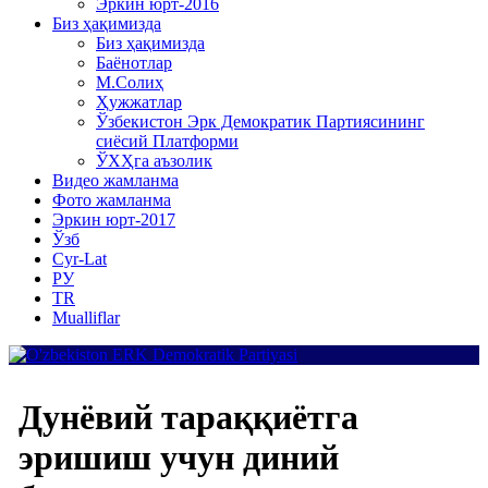
Эркин юрт-2016
Биз ҳақимизда
Биз ҳақимизда
Баёнотлар
М.Солиҳ
Ҳужжатлар
Ўзбекистон Эрк Демократик Партиясининг
сиёсий Платформи
ЎХҲга аъзолик
Видео жамланма
Фото жамланма
Эркин юрт-2017
Ўзб
Cyr-Lat
РУ
TR
Mualliflar
Дунёвий тараққиётга
эришиш учун диний