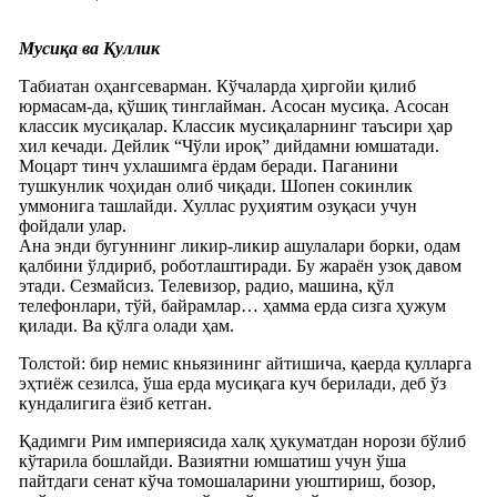
Мусиқа ва Қуллик
Табиатан оҳангсеварман. Кўчаларда ҳиргойи қилиб
юрмасам-да, қўшиқ тинглайман. Асосан мусиқа. Асосан
классик мусиқалар. Классик мусиқаларнинг таъсири ҳар
хил кечади. Дейлик “Чўли ироқ” дийдамни юмшатади.
Моцарт тинч ухлашимга ёрдам беради. Паганини
тушкунлик чоҳидан олиб чиқади. Шопен сокинлик
уммонига ташлайди. Хуллас руҳиятим озуқаси учун
фойдали улар.
Ана энди бугуннинг ликир-ликир ашулалари борки, одам
қалбини ўлдириб, роботлаштиради. Бу жараён узоқ давом
этади. Сезмайсиз. Телевизор, радио, машина, қўл
телефонлари, тўй, байрамлар… ҳамма ерда сизга ҳужум
қилади. Ва қўлга олади ҳам.
Толстой: бир немис кньязининг айтишича, қаерда қулларга
эҳтиёж сезилса, ўша ерда мусиқага куч берилади, деб ўз
кундалигига ёзиб кетган.
Қадимги Рим империясида халқ ҳукуматдан норози бўлиб
кўтарила бошлайди. Вазиятни юмшатиш учун ўша
пайтдаги сенат кўча томошаларини уюштириш, бозор,