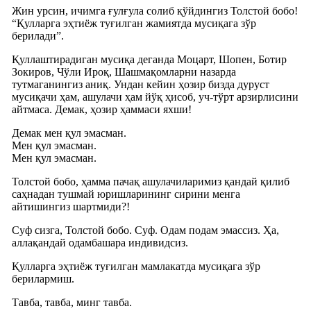
Жин урсин, ичимга ғулғула солиб қўйдингиз Толстой бобо!
“Қулларга эҳтиёж туғилган жамиятда мусиқага зўр
берилади”.
Қуллаштирадиган мусиқа деганда Моцарт, Шопен, Ботир
Зокиров, Чўли Ироқ, Шашмақомларни назарда
тутмаганингиз аниқ. Ундан кейин ҳозир бизда дуруст
мусиқачи ҳам, ашулачи ҳам йўқ ҳисоб, уч-тўрт арзирлисини
айтмаса. Демак, ҳозир ҳаммаси яхши!
Демак мен қул эмасман.
Мен қул эмасман.
Мен қул эмасман.
Толстой бобо, ҳамма пачақ ашулачиларимиз қандай қилиб
саҳнадан тушмай юришларининг сирини менга
айтишингиз шартмиди?!
Суф сизга, Толстой бобо. Суф. Одам подам эмассиз. Ҳа,
аллақандай одамбашара индивидсиз.
Қулларга эҳтиёж туғилган мамлакатда мусиқага зўр
берилармиш.
Тавба, тавба, минг тавба.