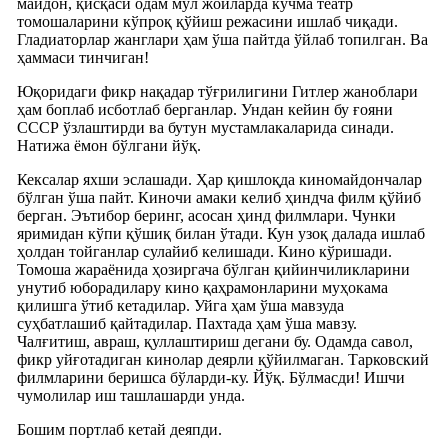
майдон, қисқаси одам мўл жойларда кўчма театр
томошаларини кўпроқ қўйиш режасини ишлаб чиқади.
Гладиаторлар жанглари ҳам ўша пайтда ўйлаб топилган. Ва
ҳаммаси тинчиган!
Юқоридаги фикр нақадар тўғрилигини Гитлер жаноблари
ҳам боплаб исботлаб берганлар. Ундан кейин бу ғояни
СССР ўзлаштирди ва бутун мустамлакаларида синади.
Натижа ёмон бўлгани йўқ.
Кексалар яхши эслашади. Ҳар қишлоқда киномайдончалар
бўлган ўша пайт. Киночи амаки келиб ҳиндча филм қўйиб
берган. Эътибор беринг, асосан ҳинд филмлари. Чунки
яримидан кўпи қўшиқ билан ўтади. Кун узоқ далада ишлаб
ҳолдан тойганлар сулайиб келишади. Кино кўришади.
Томоша жараёнида ҳозиргача бўлган қийинчиликларини
унутиб юборадилару кино қаҳрамонларини муҳокама
қилишга ўтиб кетадилар. Уйга ҳам ўша мавзуда
суҳбатлашиб қайтадилар. Пахтада ҳам ўша мавзу.
Чалғитиш, авраш, қуллаштириш дегани бу. Одамда савол,
фикр уйғотадиган кинолар деярли қўйилмаган. Тарковский
филмларини беришса бўларди-ку. Йўқ. Бўлмасди! Ишчи
чумолилар иш ташлашарди унда.
Бошим портлаб кетай деяпди.