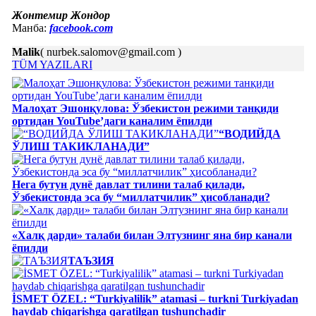
Жонтемир Жондор
Манба:
facebook.com
Malik
( nurbek.salomov@gmail.com )
TÜM YAZILARI
Малоҳат Эшонқулова: Ўзбекистон режими танқиди
ортидан YouTube’даги каналим ёпилди
“ВОДИЙДА
ЎЛИШ ТАКИКЛАНАДИ”
Нега бутун дунё давлат тилини талаб қилади,
Ўзбекистонда эса бу “миллатчилик” ҳисобланади?
«Халқ дарди» талаби билан Элтузнинг яна бир канали
ёпилди
ТАЪЗИЯ
İSMET ÖZEL: “Turkiyalilik” atamasi – turkni Turkiyadan
haydab chiqarishga qaratilgan tushunchadir