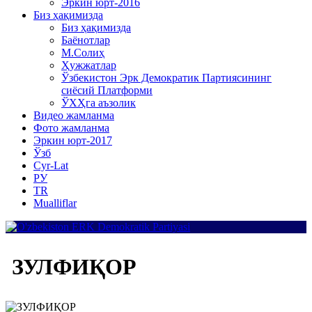
Эркин юрт-2016
Биз ҳақимизда
Биз ҳақимизда
Баёнотлар
М.Солиҳ
Ҳужжатлар
Ўзбекистон Эрк Демократик Партиясининг
сиёсий Платформи
ЎХҲга аъзолик
Видео жамланма
Фото жамланма
Эркин юрт-2017
Ўзб
Cyr-Lat
РУ
TR
Mualliflar
ЗУЛФИҚОР