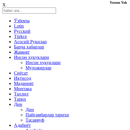
Yorum Yok
X
Ўзбекча
Lotin
Русский
Türkçe
Асосий Рукнлар
Барча хабарлар
Жамият
Инсон ҳуқуқлари
Инсон ҳуқуқлари
Муҳожирлар
Сиёсат
Иқтисод
Mаданият
Минтақа
Таҳлил
Тарих
Дин
Дин
Пайғамбарлар тарихи
Тасаввуф
Адабиёт