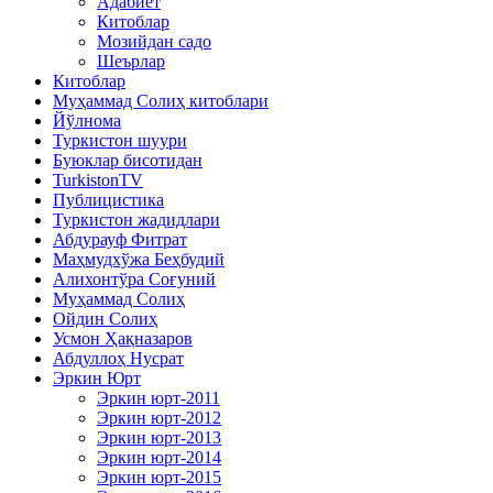
Адабиёт
Китоблар
Мозийдан садо
Шеърлар
Китоблар
Муҳаммад Солиҳ китоблари
Йўлнома
Туркистон шуури
Буюклар бисотидан
TurkistonTV
Публицистика
Туркистон жадидлари
Абдурауф Фитрат
Маҳмудхўжа Беҳбудий
Алихонтўра Соғуний
Муҳаммад Солиҳ
Ойдин Солиҳ
Усмон Ҳақназаров
Абдуллоҳ Нусрат
Эркин Юрт
Эркин юрт-2011
Эркин юрт-2012
Эркин юрт-2013
Эркин юрт-2014
Эркин юрт-2015