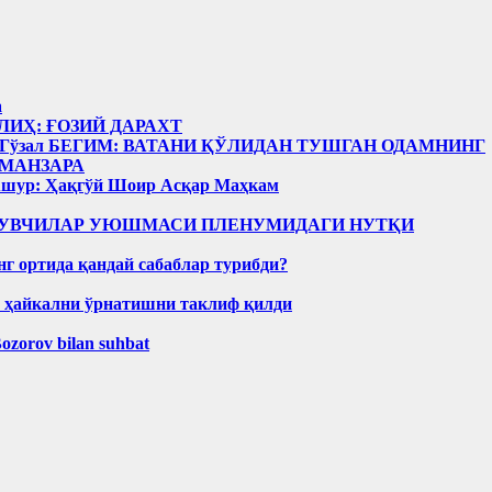
а
ИҲ: ҒОЗИЙ ДАРАХТ
Гўзал БЕГИМ: ВАТАНИ ҚЎЛИДАН ТУШГАН ОДАМНИНГ
МАНЗАРА
Ашур: Ҳақгўй Шоир Асқар Маҳкам
Р ЁЗУВЧИЛАР УЮШМАСИ ПЛЕНУМИДАГИ НУТҚИ
нг ортида қандай сабаблар турибди?
н ҳайкални ўрнатишни таклиф қилди
Bozorov bilan suhbat