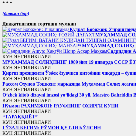
* * *
(давоми бор)
Диққатингизни тортиши мумкин
Қудрат Бобожон: Учрашганд
МУҲАММАД СОЛ
МУҲАММАД СОЛИҲ: 
Садриддин 
КУН ЯНГИЛИКЛАРИ
МУҲАММАД СОЛИҲНИНГ 1989 йил 19 январда ССС
КУН ЯНГИЛИКЛАРИ
Қирғиз президенти Ўзбек ёзувчиси китобини чиқарди – буни
КУН ЯНГИЛИКЛАРИ
Рассом Охунов Тошкент марказида Муҳаммад Солиҳ яcага
КУН ЯНГИЛИКЛАРИ
Oʻzbek kitob dizayni imzosi yoʻlidagi 30 yil. Maestro Bahriddin 
КУН ЯНГИЛИКЛАРИ
Нўъмон РАҲИМЖОН: РАУФНИНГ ОХИРГИ КУНИ
КУН ЯНГИЛИКЛАРИ
“ТАРАҚҚИЁТ”
КУН ЯНГИЛИКЛАРИ
ГЎЗАЛ БЕГИМ: РЎМОН ҚУТЛИ БЎЛСИН
КУН ЯНГИЛИКЛАРИ