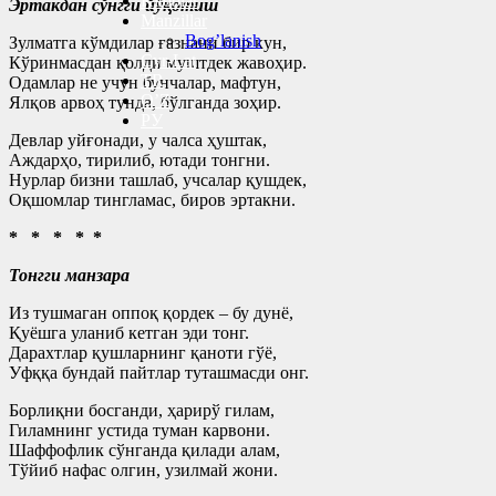
Kitoblar
Эртакдан сўнгги йўқотиш
Manzillar
Bog’lanish
Зулматга кўмдилар ғазнани бир кун,
Cyr-Lat
Кўринмасдан қолди муштдек жавоҳир.
TR
Одамлар не учун бунчалар, мафтун,
O’Z
Ялқов арвоҳ тунда, бўлганда зоҳир.
РУ
Девлар уйғонади, у чалса ҳуштак,
Аждарҳо, тирилиб, ютади тонгни.
Нурлар бизни ташлаб, учсалар қушдек,
Оқшомлар тингламас, биров эртакни.
* * * * *
Тонгги манзара
Из тушмаган оппоқ қордек – бу дунё,
Қуёшга уланиб кетган эди тонг.
Дарахтлар қушларнинг қаноти гўё,
Уфққа бундай пайтлар туташмасди онг.
Борлиқни босганди, ҳарирў гилам,
Гиламнинг устида туман карвони.
Шаффофлик сўнганда қилади алам,
Тўйиб нафас олгин, узилмай жони.