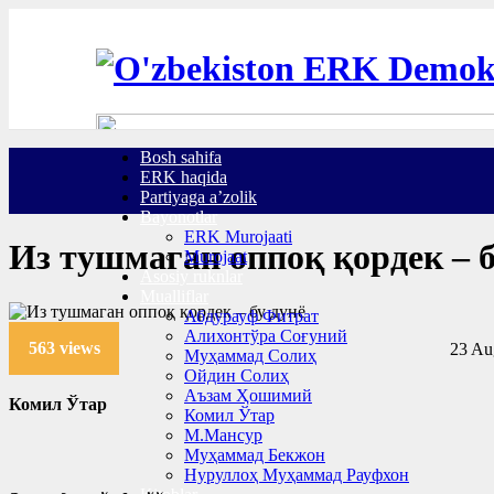
Bosh sahifa
ERK haqida
Partiyaga a’zolik
Bayonotlar
ERK Murojaati
Из тушмаган оппоқ қордек – б
Murojaat
Asosiy ruknlar
Mualliflar
Абдурауф Фитрат
Алихонтўра Соғуний
563 views
23 Au
Муҳаммад Солиҳ
Ойдин Солиҳ
Аъзам Ҳошимий
Комил Ўтар
Комил Ўтар
М.Мансур
Муҳаммад Бекжон
Нуруллоҳ Муҳаммад Рауфхон