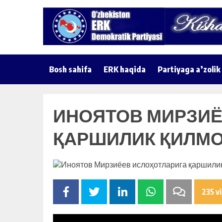
Bosh sahifa
ERK haqida
Partiyaga a’zolik
ИНОЯТОВ МИРЗИЁ
ҚАРШИЛИК ҚИЛМ
235 v