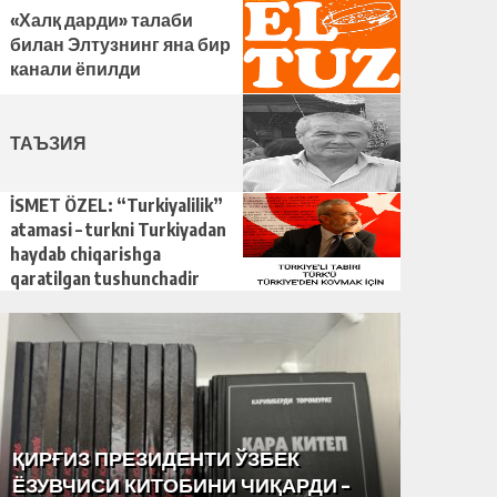
ҳисобланади?
«Халқ дарди» талаби
билан Элтузнинг яна бир
канали ёпилди
ТАЪЗИЯ
İSMET ÖZEL: “Turkiyalilik”
atamasi – turkni Turkiyadan
haydab chiqarishga
qaratilgan tushunchadir
ҚИРҒИЗ ПРЕЗИДЕНТИ ЎЗБЕК
РАССО
ЁЗУВЧИСИ КИТОБИНИ ЧИҚАРДИ –
МАРКА