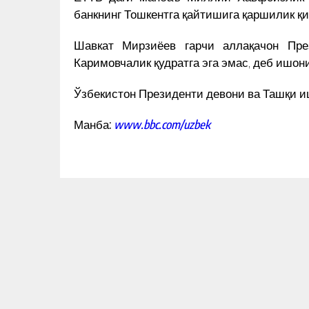
ШЕЪРИГА БАСТАЛАНГАН ҚЎШ
банкнинг Тошкентга қайтишига қаршилик қи
КУН ЯНГИЛИКЛАРИ
Шавкат Мирзиёев гарчи аллақачон Пре
Каримовчалик қудратга эга эмас, деб ишон
Ўзбекистон Президенти девони ва Ташқи иш
Манба:
www.bbc.com/uzbek