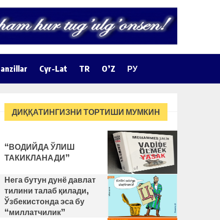
anzillar
Cyr-Lat
TR
O’Z
РУ
ДИҚҚАТИНГИЗНИ ТОРТИШИ МУМКИН
“ВОДИЙДА ЎЛИШ
ТАКИКЛАНАДИ”
Нега бутун дунё давлат
тилини талаб қилади,
Ўзбекистонда эса бу
“миллатчилик”