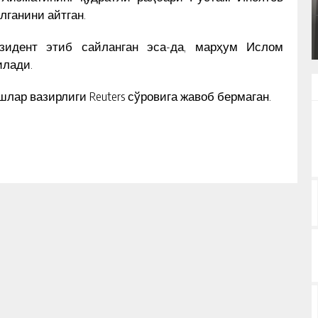
ИҚ
УЮШМАСИ ПЛЕНУМИДАГИ НУТҚИ
лганини айтган.
КУН ЯНГИЛИКЛАРИ
зидент этиб сайланган эса-да, марҳум Ислом
илади.
лар вазирлиги Reuters сўровига жавоб бермаган.