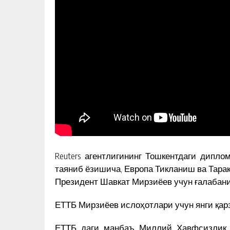
Reuters агентлигининг Тошкентдаги дипл
таяниб ёзишича, Европа Тикланиш ва Тарақ
Президент Шавкат Мирзиёев учун ғалабани
ЕТТБ Мирзиёев ислоҳотлари учун янги қар
“МЕН СЕНДАН ХАТ ЭМАС, ХА
ОЛДИМ…” – МУҲАММАД СОЛИ
ЕТТБ даги манбаъ Миллий Хавфсизлик 