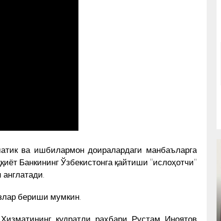
оматик ва ишбилармон доиралардаги манбаъларга
қиёт Банкининг Ўзбекистонга қайтиши “ислоҳотчи”
 англатади.
злар бериши мумкин.
ВОТИР
МУҲАММАД СОЛИҲНИНГ 1989 ЙИЛ
Ҳ
19 ЯНВАРДА СССР ЁЗУВЧИЛАР
Хизматининг қудратли раҳбари Рустам Иноятов