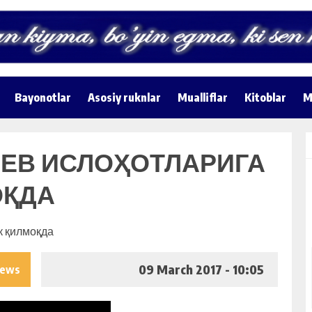
Bayonotlar
Asosiy ruknlar
Mualliflar
Kitoblar
M
ЕВ ИСЛОҲОТЛАРИГА
ОҚДА
09 March 2017 - 10:05
iews