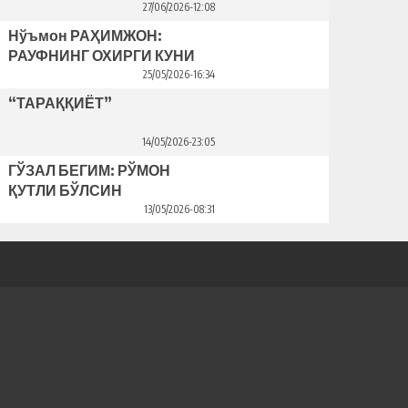
Bahriddin Bozorov bilan suhbat
27/06/2026-12:08
Нўъмон РАҲИМЖОН:
РАУФНИНГ ОХИРГИ КУНИ
25/05/2026-16:34
“ТАРАҚҚИЁТ”
14/05/2026-23:05
ГЎЗАЛ БЕГИМ: РЎМОН
ҚУТЛИ БЎЛСИН
13/05/2026-08:31