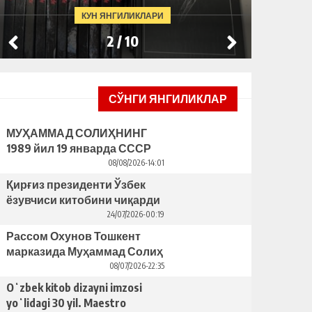
БУНИНГ ОРТИДА ҚАНДАЙ
ЯCАГА
КУН ЯНГИЛИКЛАРИ
САБАБЛАР ТУРИБДИ?
ТАКЛИ
2
/
10
СЎНГИ ЯНГИЛИКЛАР
МУҲАММАД СОЛИҲНИНГ
1989 йил 19 январда СССР
ЁЗУВЧИЛАР УЮШМАСИ
08/08/2026-14:01
ПЛЕНУМИДАГИ НУТҚИ
Қирғиз президенти Ўзбек
ёзувчиси китобини чиқарди
– бунинг ортида қандай
24/07/2026-00:19
сабаблар турибди?
Рассом Охунов Тошкент
марказида Муҳаммад Солиҳ
яcаган ҳайкални ўрнатишни
08/07/2026-22:35
таклиф қилди
Oʻzbek kitob dizayni imzosi
yoʻlidagi 30 yil. Maestro