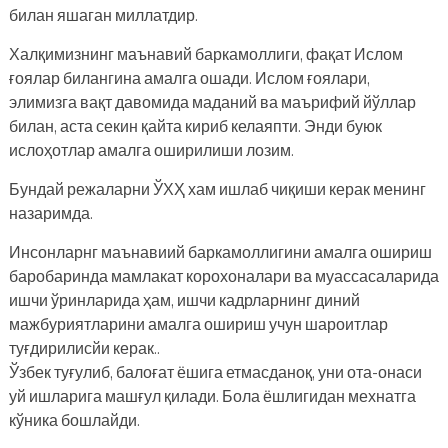
билан яшаган миллатдир.
Халқимизнинг маънавий баркамоллиги, фақат Ислом
ғоялар билангина амалга ошади. Ислом ғоялари,
элимизга вақт давомида маданий ва маърифий йўллар
билан, аста секин қайта кириб келаяпти. Энди буюк
ислоҳотлар амалга оширилиши лозим.
Бундай режаларни ЎХҲ хам ишлаб чиқиши керак менинг
назаримда.
Инсонларнг маънавиий баркамоллигини амалга ошириш
баробаринда мамлакат корохоналари ва муассасаларида
ишчи ўринларида ҳам, ишчи кадрларнинг диний
мажбуриятларини амалга ошириш учун шароитлар
туғдирилисйи керак..
Ўзбек туғулиб, балоғат ёшига етмасданоқ, уни ота-онаси
уй ишларига машғул қилади. Бола ёшлигидан мехнатга
кўника бошлайди.