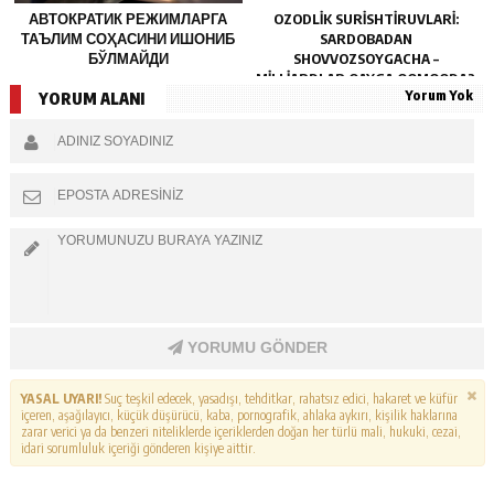
АВТОКРАТИК РЕЖИМЛАРГА
OZODLIK SURISHTIRUVLARI:
ТАЪЛИМ СОҲАСИНИ ИШОНИБ
SARDOBADAN
БЎЛМАЙДИ
SHOVVOZSOYGACHA –
MILLIARDLAR QAYGA OQMOQDA?
Yorum Yok
YORUM ALANI
YORUMU GÖNDER
YASAL UYARI!
Suç teşkil edecek, yasadışı, tehditkar, rahatsız edici, hakaret ve küfür
içeren, aşağılayıcı, küçük düşürücü, kaba, pornografik, ahlaka aykırı, kişilik haklarına
zarar verici ya da benzeri niteliklerde içeriklerden doğan her türlü mali, hukuki, cezai,
idari sorumluluk içeriği gönderen kişiye aittir.