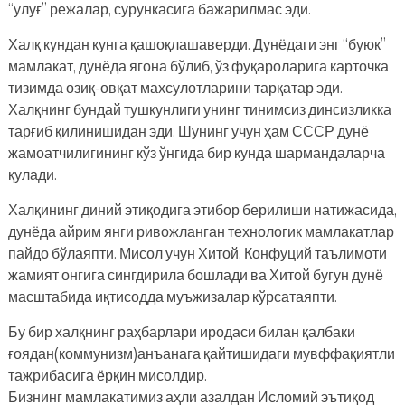
“улуғ” режалар, сурункасига бажарилмас эди.
Халқ кундан кунга қашоқлашаверди. Дунёдаги энг “буюк”
мамлакат, дунёда ягона бўлиб, ўз фуқароларига карточка
тизимда озиқ-овқат махсулотларини тарқатар эди.
Халқнинг бундай тушкунлиги унинг тинимсиз динсизликка
тарғиб қилинишидан эди. Шунинг учун ҳам СССР дунё
жамоатчилигининг кўз ўнгида бир кунда шармандаларча
қулади.
Халқининг диний этиқодига этибор берилиши натижасида,
дунёда айрим янги ривожланган технологик мамлакатлар
пайдо бўлаяпти. Мисол учун Хитой. Конфуций таълимоти
жамият онгига сингдирила бошлади ва Хитой бугун дунё
масштабида иқтисодда муъжизалар кўрсатаяпти.
Бу бир халқнинг раҳбарлари иродаси билан қалбаки
ғоядан(коммунизм)анъанага қайтишидаги мувффақиятли
тажрибасига ёрқин мисолдир.
Бизнинг мамлакатимиз аҳли азалдан Исломий эътиқод