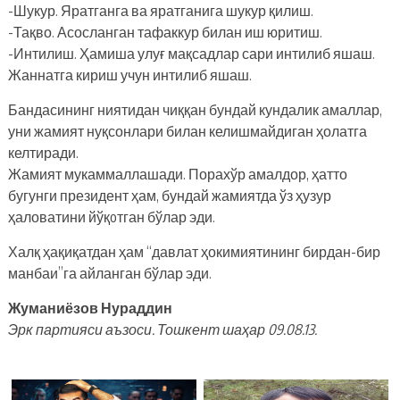
-Шукур. Яратганга ва яратганига шукур қилиш.
-Тақво. Асосланган тафаккур билан иш юритиш.
-Интилиш. Ҳамиша улуғ мақсадлар сари интилиб яшаш.
Жаннатга кириш учун интилиб яшаш.
Бандасининг ниятидан чиққан бундай кундалик амаллар,
уни жамият нуқсонлари билан келишмайдиган ҳолатга
келтиради.
Жамият мукаммаллашади. Порахўр амалдор, ҳатто
бугунги президент ҳам, бундай жамиятда ўз ҳузур
ҳаловатини йўқoтган бўлар эди.
Халқ ҳақиқатдан ҳам “давлат ҳокимиятининг бирдан-бир
манбаи”га айланган бўлар эди.
Жуманиёзов Нураддин
Эрк партияси аъзоси.
Тошкент шаҳар 09.08.13.