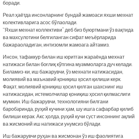
боради.
Реал ҳаётда инсонларнинг бундай жамоаси яхши мехнат
колективларига асос бўлаолади.
“Яхши мехнат коллективи” деб биз буюртмани ўз вақтида
ва махсулотини белгиланган сифат меъёрларида
бажараоладиган, интизомли жамоага айтамиз.
Инсон, тафаккур билан иш юритган жараёнда мехнат
натижаси билан боғлиқ кўпгина муaммоларга дуч келади.
Биламиз-ки, иш бажарувчи, ўз мехнати натижасидан,
молиявий ва маънавий қониқиш ҳосил қилиши керк.
Фақат, молиявий қониқиш ҳосил қилган шахснинг иш
натижасидан, истемолчилар қониқиш ҳосил қилмаслиги
мумкин. Иш бажарувчи, технологияни билгани
баробaринда, руҳий кучини ҳам, шу ишга сафарбар қилиб
билиши керак. Акс ҳолда, руҳий кучи суст инсоннинг ақлий
ва жисмоний иш натижаси унумсиз бўлади.
Иш бажарувчи руҳан ва жисмонан ўз иш фаолиятига