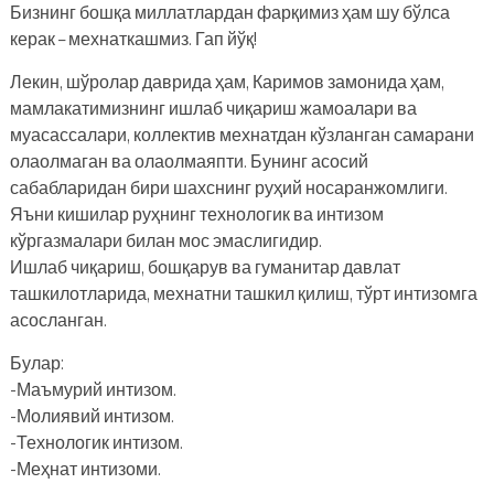
Бизнинг бошқа миллатлардан фарқимиз ҳам шу бўлса
керак – мехнаткашмиз. Гап йўқ!
Лекин, шўролар даврида ҳам, Каримов замонида ҳам,
мамлакатимизнинг ишлаб чиқариш жамоалари ва
муасассалари, коллектив мехнатдан кўзланган самарани
олаолмаган ва олаолмаяпти. Бунинг асосий
сабабларидан бири шахснинг руҳий носаранжомлиги.
Яъни кишилар руҳнинг технологик ва интизом
кўргазмалари билан мос эмаслигидир.
Ишлаб чиқариш, бошқарув ва гуманитар давлат
ташкилотларида, мехнатни ташкил қилиш, тўрт интизомга
асосланган.
Булар:
-Маъмурий интизом.
-Молиявий интизом.
-Технологик интизом.
-Меҳнат интизоми.