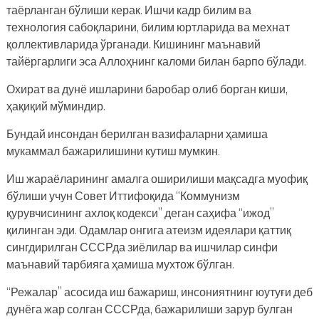
таёрланган бўлиши керак. Ишчи кадр билим ва
технология сабоқларини, билим юртларида ва мехнат
қоллективларида ўрганади. Кишининг маънавий
тайёргарлиги эса Аллоҳнинг каломи билан барпо бўлади.
Охират ва дунё ишларини баробар олиб борган киши,
ҳақиқий мўминдир.
Бундай инсондан берилган вазифаларни ҳамиша
мукаммал бажарилишини кутиш мумкин.
Иш жараёларининг амалга оширилиши мақсадга муофиқ
бўлиши учун Совет Иттифоқида “Коммунизм
қурувчисининг ахлоқ кодекси” деган саҳифа “ижод”
қилинган эди. Одамлар онгига атеизм идеялари қаттиқ
сингдирилган СССРда зиёлилар ва ишчилар синфи
маънавий тарбияга ҳамиша мухтож бўлган.
“Режалар” асосида иш бажариш, инсониятнинг юутуғи деб
дунёга жар солган СССРда, бажарилиши зарур булган