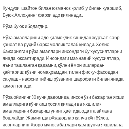
Кундузи, шайтон билан юзма-юз қолиб, у билан куаршиб,
Буюк Аллоҳнинг фарзи адо қилинади..
Рўза буюк ибодатдир.
Рўза амалларини адо қилмоқлик кишидан журъат, сабр-
қаноат ва руҳий баркамоллик талаб қилади. Холис
бажарилган рўза амаллари инсондаги бу хусусиятларни
янада юксалтиради. Инсондаги маънавий хусусиятлар,
яъни ташланган қадамни, қўлни ёмон ишлардан
қайтариш; кўзни номаҳрамдан, тилни фисқу-фасоддан
сақлаш – нафсни тийиш рўзанинг шарофати билан янада
камол топади.
Рўза ойининг 30 куни давомида, инсон ўзи бажарган яхши
амалларига кўникиш ҳосил қилади ва яхшилик
амалларини бажариш унинг ҳаётида одатга айлана
бошлайди. Жамиятда рўзадорлар қанча кўп бўлса,
исонларнинг ўзоро муносабатлари ҳам шунча яхшилана