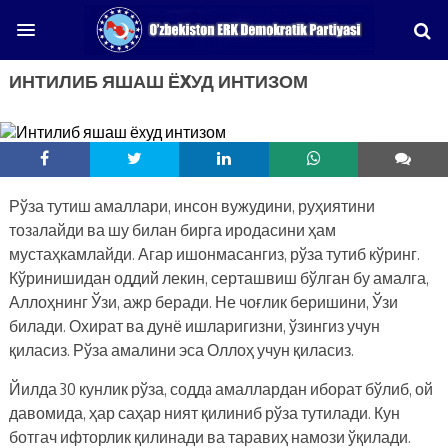
ИНТИЛИБ ЯШАШ ЁXУД ИНТИЗОМ
Рўза тутиш амаллари, инсон вужудини, руҳиятини
тозaлайди ва шу билан бирга иродасини ҳам
мустаҳкамлайди. Агар ишонмасангиз, рўза тутиб кўринг.
Кўринишидан оддий лекин, серташвиш бўлган бу амалга,
Аллоҳнинг Ўзи, ажр беради. Не чоғлик беришини, Ўзи
билади. Охират ва дунё ишларигизни, ўзингиз учун
қиласиз. Рўза амалини эса Оллоҳ учун қиласиз.
Йилда 30 кунлик рўза, соддa амаллардан иборат бўлиб, ой
давомида, ҳар саҳар ният қилиниб рўза тутилади. Кун
ботгач ифторлик қилинади ва таравиҳ намози ўқилади.