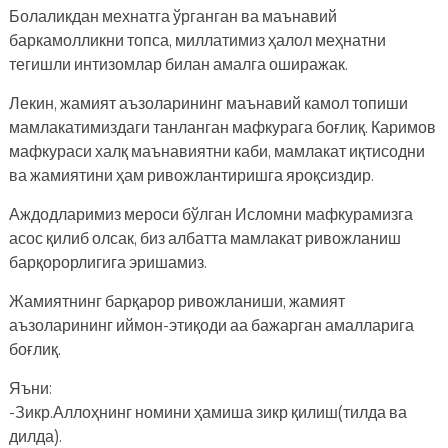
Болаликдан мехнатга ўрганган ва маънавий
баркамолликни топса, миллатимиз ҳалол меҳнатни
тегишли интизомлар билан амалга оширажак.
Лекин, жамият аъзоларининг маънавий камол топиши
мамлакатимиздаги танланган мафкурага боғлиқ. Каримов
мафкураси халқ маънавиятни каби, мамлакат иқтисодни
ва жамиятини ҳам ривожлантиришга яроқсиздир.
Аждодларимиз мероси бўлган Исломни мафкурамизга
асос қилиб олсак, биз албатта мамлакат ривожланиш
барқорорлигига эришамиз.
Жамиятнинг барқарор ривожланиши, жамият
аъзоларининг иймон-этиқоди аа бажарган амалларига
боғлиқ.
Яъни:
-Зикр.Аллоҳнинг номини ҳамиша зикр қилиш(тилда ва
дилда).