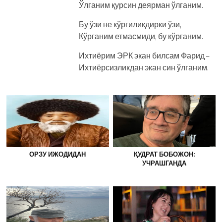
Ўлганим қурсин деярман ўлганим.
Бу ўзи не кўргиликдирки ўзи,
Кўрганим етмасмиди, бу кўрганим.
Ихтиёрим ЭРК экан билсам Фарид –
Ихтиёрсизликдан экан син ўлганим.
ОРЗУ ИЖОДИДАН
ҚУДРАТ БОБОЖОН:
УЧРАШГАНДА