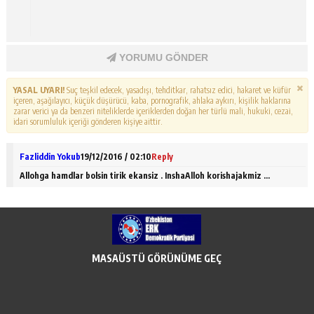
YORUMU GÖNDER
YASAL UYARI!
Suç teşkil edecek, yasadışı, tehditkar, rahatsız edici, hakaret ve küfür
içeren, aşağılayıcı, küçük düşürücü, kaba, pornografik, ahlaka aykırı, kişilik haklarına
zarar verici ya da benzeri niteliklerde içeriklerden doğan her türlü mali, hukuki, cezai,
idari sorumluluk içeriği gönderen kişiye aittir.
Fazliddin Yokub
19/12/2016 / 02:10
Reply
Allohga hamdlar bolsin tirik ekansiz . InshaAlloh korishajakmiz …
MASAÜSTÜ GÖRÜNÜME GEÇ