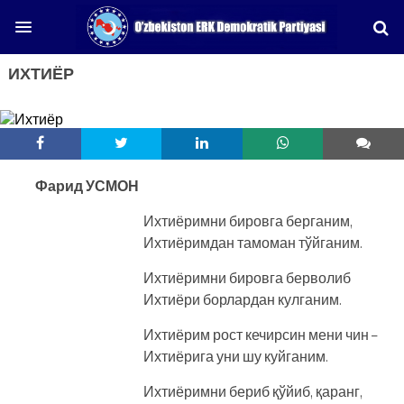
ИХТИЁР
Фарид УСМОН
Ихтиёримни бировга берганим,
Ихтиёримдан тамоман тўйганим.
Ихтиёримни бировга берволиб
Ихтиёри борлардан кулганим.
Ихтиёрим рост кечирсин мени чин –
Ихтиёрига уни шу куйганим.
Ихтиёримни бериб қўйиб, қаранг,