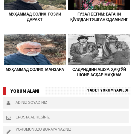
МУҲАММАД СОЛИҲ: ҒОЗИЙ
ГЎЗАЛ БЕГИМ: ВАТАНИ
ДАРАХТ
ҚЎЛИДАН ТУШГАН ОДАМНИНГ
МУҲАММАД СОЛИҲ: МАНЗАРА
САДРИДДИН АШУР: ҲАҚГЎЙ
ШОИР АСҚАР МАҲКАМ
1 ADET YORUM YAPILDI
YORUM ALANI