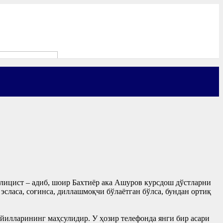
лицист – адиб, шоир Бахтиёр ака Ашуров курсдош дўстларни
сласа, соғинса, диллашмоқчи бўлаётган бўлса, бундан ортиқ
йилларининг маҳсулидир. У ҳозир телефонда янги бир асари