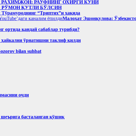
н РАҲИМЖОН: РАУФНИНГ ОХИРГИ КУНИ
: РЎМОН ҚУТЛИ БЎЛСИН
 Тўрамуроднинг “Триптих”и ҳақида
Малоҳат Эшонқулова: Ўзбекисто
нг ортида қандай сабаблар турибди?
н ҳайкални ўрнатишни таклиф қилди
Bozorov bilan suhbat
змасини очди
ҳ шеърига басталанган қўшиқ