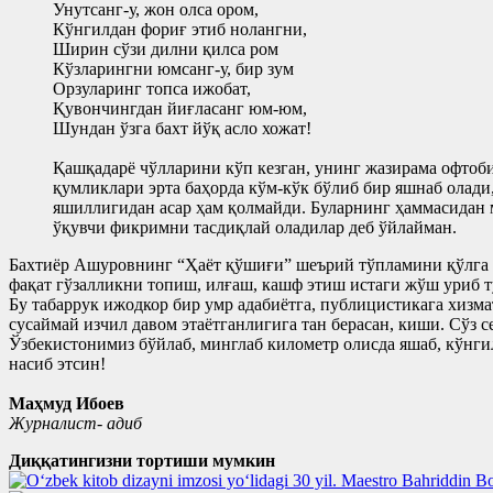
Унутсанг-у, жон олса ором,
Кўнгилдан фориғ этиб нолангни,
Ширин сўзи дилни қилса ром
Кўзларингни юмсанг-у, бир зум
Орзуларинг топса ижобат,
Қувончингдан йиғласанг юм-юм,
Шундан ўзга бахт йўқ асло хожат!
Қашқадарё чўлларини кўп кезган, унинг жазирама офтоби
қумликлари эрта баҳорда кўм-кўк бўлиб бир яшнаб олади,
яшиллигидан асар ҳам қолмайди. Буларнинг ҳаммасидан 
ўқувчи фикримни тасдиқлай оладилар деб ўйлайман.
Бахтиёр Ашуровнинг “Ҳаёт қўшиғи” шеърий тўпламини қўлга ол
фақат гўзалликни топиш, илғаш, кашф этиш истаги жўш уриб т
Бу табаррук ижодкор бир умр адабиётга, публицистикага хизм
сусаймай изчил давом этаётганлигига тан берасан, киши. Сўз 
Ўзбекистонимиз бўйлаб, минглаб километр олисда яшаб, кўнги
насиб этсин!
Маҳмуд Ибоев
Журналист- адиб
Диққатингизни тортиши мумкин