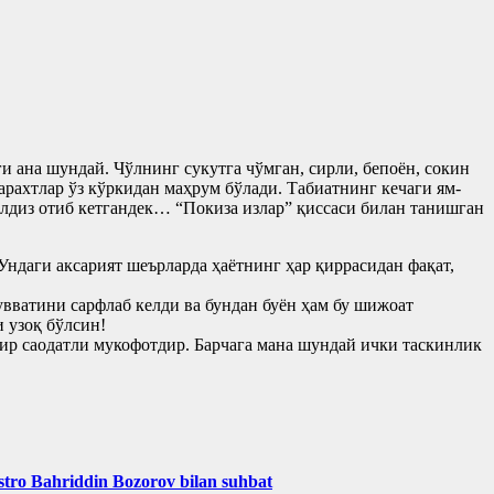
 ана шундай. Чўлнинг сукутга чўмган, сирли, бепоён, сокин
арахтлар ўз кўркидан маҳрум бўлади. Табиатнинг кечаги ям-
лдиз отиб кетгандек… “Покиза излар” қиссаси билан танишган
ндаги аксарият шеърларда ҳаётнинг ҳар қиррасидан фақат,
увватини сарфлаб келди ва бундан буён ҳам бу шижоат
и узоқ бўлсин!
ир саодатли мукофотдир. Барчага мана шундай ички таскинлик
aestro Bahriddin Bozorov bilan suhbat