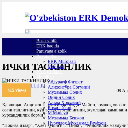
Bosh sahifa
ERK haqida
Partiyaga a’zolik
Bayonotlar
ERK Murojaati
ИЧКИ ТАСКИНЛИК
Murojaat
Asosiy ruknlar
Mualliflar
Абдурауф Фитрат
Алихонтўра Соғуний
415 views
09 Au
Муҳаммад Солиҳ
Ойдин Солиҳ
Аъзам Ҳошимий
Қаршидан Андижонга қўнғироқ бўлди. Майин, юмшоқ овозни эш
Комил Ўтар
соғинганлигини, кўп эслаб турганлигини, жумладан каминани ҳ
М.Мансур
хурсандчилик борми?!
Муҳаммад Бекжон
Нуруллоҳ Муҳаммад Рауфхон
“Покиза излар”, “Ҳаёт қўшиғи”, “Оила”, “Фидоийлик мазмуни”