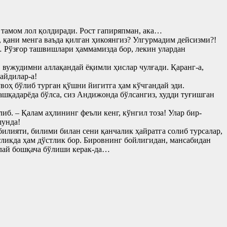
и тамом лол қолдиради. Рост гапиряпман, ака…
қани менга ваъда қилган ҳикоянгиз? Улгурмадим дейсизми?!
 Рўзғор ташвишлари ҳаммамизда бор, лекин улардан
 вужудимни аллақандай ёқимли ҳислар чулғади. Қаранг-а,
айдилар-а!
воҳ бўлиб турган қўшни йигитга ҳам кўчгандай эди.
шқадарёда бўлса, сиз Андижонда бўлсангиз, худди туғишган
иб. – Қалам аҳлининг феъли кенг, кўнгил тоза! Улар бир-
шунда!
илияти, билими билан сени қанчалик ҳайратга солиб турсалар,
стликда ҳам дўстлик бор. Бировнинг бойлигидан, мансабидан
нлай бошқача бўлиши керак-да…