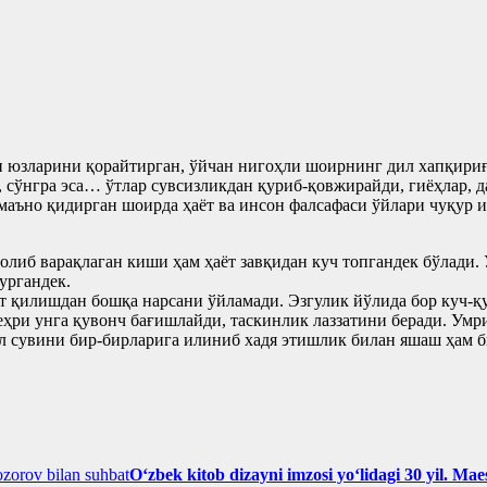
 юзларини қорайтирган, ўйчан нигоҳли шоирнинг дил хапқириғи
 сўнгра эса… ўтлар сувсизликдан қуриб-қовжирайди, гиёҳлар, д
маъно қидирган шоирда ҳаёт ва инсон фалсафаси ўйлари чуқур и
иб варақлаган киши ҳам ҳаёт завқидан куч топгандек бўлади. У
ургандек.
ат қилишдан бошқа нарсани ўйламади. Эзгулик йўлида бор куч-қ
сеҳри унга қувонч бағишлайди, таскинлик лаззатини беради. Умр
л сувини бир-бирларига илиниб хадя этишлик билан яшаш ҳам б
Oʻzbek kitob dizayni imzosi yoʻlidagi 30 yil. M