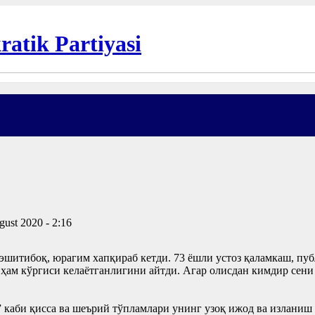
gust 2020 - 2:16
итибоқ, юрагим хапқираб кетди. 73 ёшли устоз қаламкаш, пуб
ам кўргиси келаётганлигини айтди. Агар олисдан кимдир сени э
 каби қисса ва шеърий тўпламлари унинг узоқ ижод ва изланиш 