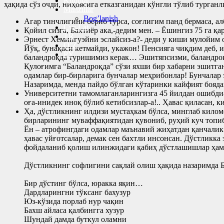
Kitoblar
ҳақида сўз очди, ниҳоясига етказганидан кўнгли тўлиб турганл
Manzillar
Bog’lanish
Агар тинчлигини бериб турса, соғлигим панд бермаса, а
Cyr-Lat
Қойил сизга, Бахтиёр ака,-дедим мен. – Ёшингиз 75 га 
TR
Эрнест Хемингуэйни эслайсиз-а?- деди у киши мулойим
O’Z
Йўқ, бунақаси кетмайди, укажон! Пенсияга чиқдим деб
РУ
баландроқда туришимиз керак… Эшитяпсизми, баландроқ
Қулоғимга “Баландроқда” сўзи яхши бир хабарни эшитган
одамлар бир-бирларига бунчалар меҳрибонлар! Бунчалар
Назаримда, менда пайдо бўлган кўтаринки кайфият бояда
Университетни тамомлаганларингизга 45 йилдан ошибди-
оға-инидек иноқ бўлиб кетибсизлар-а!.. Ҳавас қиласан, к
Ҳа, дўстликнинг илдизи мустаҳкам бўлса, минглаб киломе
бирларининг муваффақиятидан қувониб, руҳий куч топи
Ён – атрофингдаги одамлар маънавий жиҳатдан қанчалик 
ҳавас уйғотсалар, демак сен бахтли инсонсан. Дўстликка
фойдаланиб қолиш илинжидаги қабиҳ дўстлашишлар ҳам 
Дўстликнинг софлигини сақлай олиш ҳақида назаримда Ба
Бир дўстинг бўлса, юракка яқин…
Дардларингни тўксанг бахузур
Юз-кўзида порлаб нур чақин
Бахш айласа қалбингга хузур
Шундай дамда буткул оламни