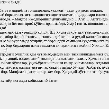
игини айтди.
лбатта нашриётга топшираман, укажон!- деди у қувонганидан.
қараб боряпти-ю, истеъдодингизнинг очилмаган қирралари одамн
 овозда. – Мақтов ижодкорнинг душманидир… Хўп… Айтгандай, 
, ижодни йиғиштириб қўйиш ярашмайди. Умр ўтяпти, шошилинг…
да!..
дек маҳ-кам ўрнашиб қолди. Шу қисқа суҳбатдан таъсирландим,
 эътибор бериб, ёзинг…, ёзинг… деб кишига руҳий қанот бағишл
н бери рўпарамда ўтириб, телефондаги самимий суҳбатимизга гу
ю, бир-бирларингизни ташламаганларингизга қойил! У киши Қа
иши!
тр-даги олислик ҳам чўт эмас,-дедим мен таскинликдан маст бўл
б, эргашиб, илҳомланиб яшашдан лаззатланишади… Ҳамма гап 
юксак бўлсалар, ўқиб-ўрганишликни канда қилмасалар, зеҳн-қоб
 эҳтиёж, назаримда ана шулар орқали пайдо бўлади. Албатта, дў
бор. Манфаатпарастликлар ҳам бор. Ҳақиқий дўстлик эса буту
хтиёр ака жуда қойиллатиб ёзган: