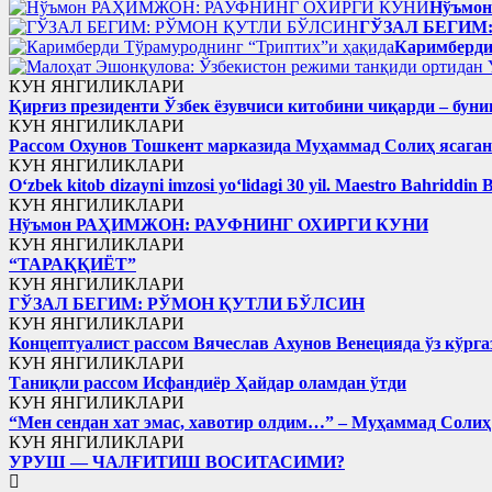
Нўъмо
ГЎЗАЛ БЕГИМ
Каримберди
КУН ЯНГИЛИКЛАРИ
Қирғиз президенти Ўзбек ёзувчиси китобини чиқарди – буни
КУН ЯНГИЛИКЛАРИ
Рассом Охунов Тошкент марказида Муҳаммад Солиҳ яcага
КУН ЯНГИЛИКЛАРИ
Oʻzbek kitob dizayni imzosi yoʻlidagi 30 yil. Maestro Bahriddin 
КУН ЯНГИЛИКЛАРИ
Нўъмон РАҲИМЖОН: РАУФНИНГ ОХИРГИ КУНИ
КУН ЯНГИЛИКЛАРИ
“ТАРАҚҚИЁТ”
КУН ЯНГИЛИКЛАРИ
ГЎЗАЛ БЕГИМ: РЎМОН ҚУТЛИ БЎЛСИН
КУН ЯНГИЛИКЛАРИ
Концептуалист рассом Вячеслав Ахунов Венецияда ўз кўрга
КУН ЯНГИЛИКЛАРИ
Таниқли рассом Исфандиёр Ҳайдар оламдан ўтди
КУН ЯНГИЛИКЛАРИ
“Мен сендан хат эмас, хавотир олдим…” – Муҳаммад Соли
КУН ЯНГИЛИКЛАРИ
УРУШ — ЧАЛҒИТИШ ВОСИТАСИМИ?