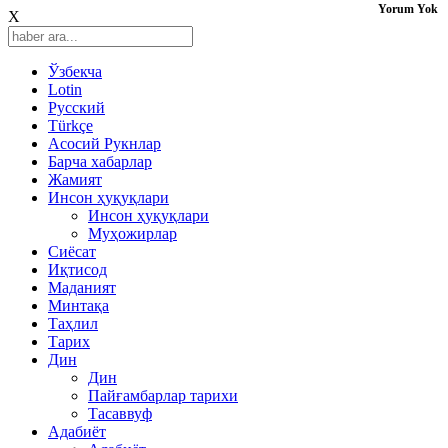
Yorum Yok
X
Ўзбекча
Lotin
Русский
Türkçe
Асосий Рукнлар
Барча хабарлар
Жамият
Инсон ҳуқуқлари
Инсон ҳуқуқлари
Муҳожирлар
Сиёсат
Иқтисод
Mаданият
Минтақа
Таҳлил
Тарих
Дин
Дин
Пайғамбарлар тарихи
Тасаввуф
Адабиёт