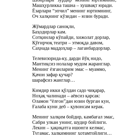
Машҳурликка ташна – хушвақт юради.
Ёзарлари “эпчил” менинг юртимнинг,
Оч халқнинг кўзидан – юзин буради.
Жўмардлар саноқли,
Баҳодирлар кам.
Сотқинлар кўпайди, хижолат дорлар,
Қўғирчоқ театри – этмоқда давом,
Саҳнада маддоҳлар – лаганбардорлар.
Телевизорида-ку, дарди йўқ нидо,
Мантиқсиз нолалар мудом жаранглар.
Менинг ёзганларим эмас – муаммо,
Қачон зафар қучар?
шарафсиз жанглар…
Кимдир икки қўлдан садо чиқарар,
Ноҳақ чалинади – аёвсиз қарсак:
Оламон “ёлғон”дан юзин бурган кун,
Ғалаба куни деб – қувонсам керак.
Менинг халқим бойдир, камбағал эмас,
Сабри улкан унинг, шудир бойлиги.
Лекин – ҳақиқатга ишонги келмас,
Тугамас, халқимнинг ҳотамтойлиги…