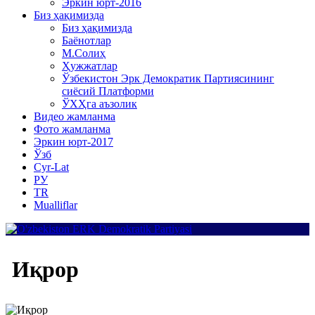
Эркин юрт-2016
Биз ҳақимизда
Биз ҳақимизда
Баёнотлар
М.Солиҳ
Ҳужжатлар
Ўзбекистон Эрк Демократик Партиясининг
сиёсий Платформи
ЎХҲга аъзолик
Видео жамланма
Фото жамланма
Эркин юрт-2017
Ўзб
Cyr-Lat
РУ
TR
Mualliflar
Иқрор