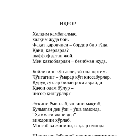
ИҚРОР
Халқим камбағалмас,
халқим жуда бой.
Фақат қароқчиси – бордир бир тўда.
Қани, қаерларда?
шаффоф деган жой,
Мен каззоблардан – безибман жуда.
Бойлигинг кўп асли, эй она юртим.
Чўнтагинг – ўмарар кўп киссабурлар.
Қуруқ сўзлар билан роса аврайди –
Қачон одам бўлур –
инсоф қилгурлар?
Эскини ёмонлаб, янгини мақтаб,
Бўлмаган дек ўзи – ўша замонда.
“Ҳаммаси яхши дер”
виждонин хўрлаб,
Мансаб ва жонини, сақлар омонда.
Шоирлари “зўрдир” менинг юртимнинг,