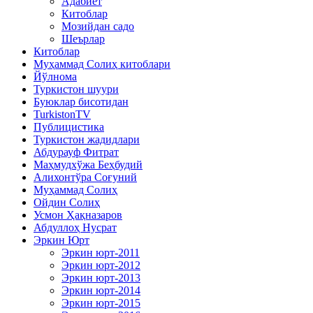
Адабиёт
Китоблар
Мозийдан садо
Шеърлар
Китоблар
Муҳаммад Солиҳ китоблари
Йўлнома
Туркистон шуури
Буюклар бисотидан
TurkistonTV
Публицистика
Туркистон жадидлари
Абдурауф Фитрат
Маҳмудхўжа Беҳбудий
Алихонтўра Соғуний
Муҳаммад Солиҳ
Ойдин Солиҳ
Усмон Ҳақназаров
Абдуллоҳ Нусрат
Эркин Юрт
Эркин юрт-2011
Эркин юрт-2012
Эркин юрт-2013
Эркин юрт-2014
Эркин юрт-2015