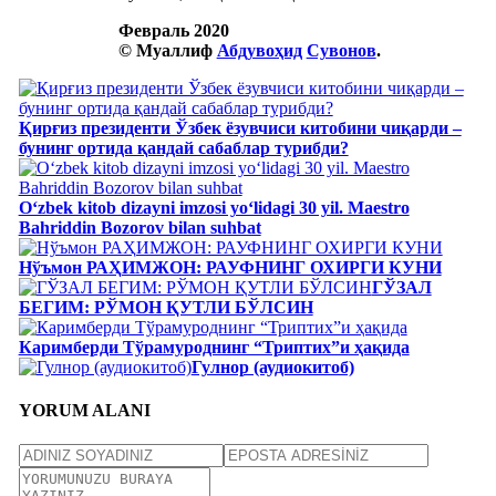
Февраль 2020
© Муаллиф
Абдувоҳид
Сувонов
.
Қирғиз президенти Ўзбек ёзувчиси китобини чиқарди –
бунинг ортида қандай сабаблар турибди?
Oʻzbek kitob dizayni imzosi yoʻlidagi 30 yil. Maestro
Bahriddin Bozorov bilan suhbat
Нўъмон РАҲИМЖОН: РАУФНИНГ ОХИРГИ КУНИ
ГЎЗАЛ
БЕГИМ: РЎМОН ҚУТЛИ БЎЛСИН
Каримберди Тўрамуроднинг “Триптих”и ҳақида
Гулнор (аудиокитоб)
YORUM ALANI