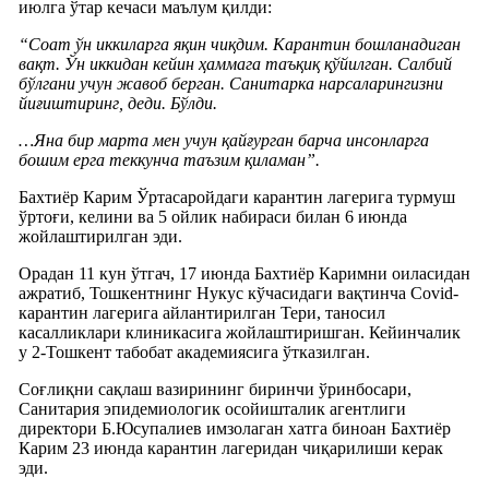
июлга ўтар кечаси маълум қилди:
“Соат ўн иккиларга яқин чиқдим. Карантин бошланадиган
вақт. Ўн иккидан кейин ҳаммага таъқиқ қўйилган. Салбий
бўлгани учун жавоб берган. Санитарка нарсаларингизни
йиғиштиринг, деди. Бўлди.
…Яна бир марта мен учун қайғурган барча инсонларга
бошим ерга теккунча таъзим қиламан”.
Бахтиёр Карим Ўртасаройдаги карантин лагерига турмуш
ўртоғи, келини ва 5 ойлик набираси билан 6 июнда
жойлаштирилган эди.
Орадан 11 кун ўтгач, 17 июнда Бахтиёр Каримни оиласидан
ажратиб, Тошкентнинг Нукус кўчасидаги вақтинча Covid-
карантин лагерига айлантирилган Тери, таносил
касалликлари клиникасига жойлаштиришган. Кейинчалик
у 2-Тошкент табобат академиясига ўтказилган.
Соғлиқни сақлаш вазирининг биринчи ўринбосари,
Санитария эпидемиологик осойишталик агентлиги
директори Б.Юсупалиев имзолаган хатга биноан Бахтиёр
Карим 23 июнда карантин лагеридан чиқарилиши керак
эди.