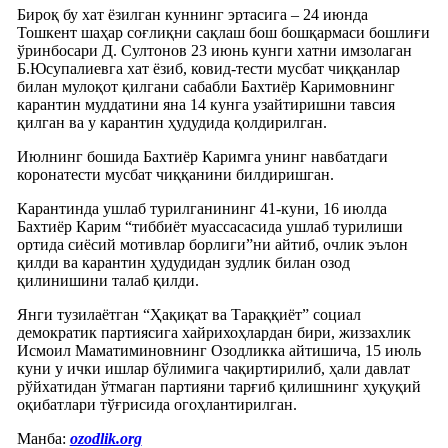
Бироқ бу хат ёзилган куннинг эртасига – 24 июнда
Тошкент шаҳар соғлиқни сақлаш бош бошқармаси бошлиғи
ўринбосари Д. Султонов 23 июнь кунги хатни имзолаган
Б.Юсупалиевга хат ёзиб, ковид-тести мусбат чиққанлар
билан мулоқот қилгани сабабли Бахтиёр Каримовнинг
карантин муддатини яна 14 кунга узайтиришни тавсия
қилган ва у карантин ҳудудида қолдирилган.
Июлнинг бошида Бахтиёр Каримга унинг навбатдаги
коронатести мусбат чиққанини билдиришган.
Карантинда ушлаб турилганининг 41-куни, 16 июлда
Бахтиёр Карим “тиббиёт муассасасида ушлаб турилиши
ортида сиёсий мотивлар борлиги”ни айтиб, очлик эълон
қилди ва карантин ҳудудидан зудлик билан озод
қилинишини талаб қилди.
Янги тузилаётган “Ҳақиқат ва Тараққиёт” социал
демократик партиясига хайрихоҳлардан бири, жиззахлик
Исмоил Маматиминовнинг Озодликка айтишича, 15 июль
куни у ички ишлар бўлимига чақиртирилиб, ҳали давлат
рўйхатидан ўтмаган партияни тарғиб қилишнинг ҳуқуқий
оқибатлари тўғрисида огоҳлантирилган.
Манба:
ozodlik.org