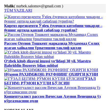
Malik
( nurbek.salomov@gmail.com )
TÜM YAZILARI
Қирғиз президенти Ўзбек ёзувчиси китобини чиқарди –
бунинг ортида қандай сабаблар турибди?
Рассом Охунов Тошкент марказида Муҳаммад Солиҳ
яcаган ҳайкални ўрнатишни таклиф қилди
Oʻzbek kitob dizayni imzosi yoʻlidagi 30 yil. Maestro
Bahriddin Bozorov bilan suhbat
Нўъмон РАҲИМЖОН: РАУФНИНГ ОХИРГИ КУНИ
ГЎЗАЛ
БЕГИМ: РЎМОН ҚУТЛИ БЎЛСИН
Концептуалист рассом Вячеслав Ахунов Венецияда ўз
кўргазмасини очди