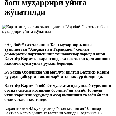
бош муҳаррири уйига
жўнатилди
“Адабиёт” газетасининг Бош муҳаррири, янги
тузилаётган “Ҳақиқат ва Тараққиёт” социал
демократик партиясининг ташаббускорларидан бири
Бахтиёр Каримга карантинда очлик эълон қилганининг
иккинчи куни уйига рухсат берилди.
Бу ҳақда Озодликка ўзи маълум қилган Бахтиёр Карим
“у учун қайғурган инсонлар”га ташаккур билдирди.
Бахтиёр Карим “тиббиёт муассасасида ушлаб турилиши
ортида сиёсий мотивлар борлиги”ни айтиб, 16 июль
куни карантин ҳудудидан озод қилиниши талаби билан
очлик эълон қилганди.
Карантиндан 42 кун деганда “озод қилинган” 61 яшар
Бахтиёр Карим уйига кетаётгани ҳақида Озодликка 18