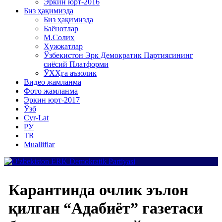
Эркин юрт-2016
Биз ҳақимизда
Биз ҳақимизда
Баёнотлар
М.Солиҳ
Ҳужжатлар
Ўзбекистон Эрк Демократик Партиясининг
сиёсий Платформи
ЎХҲга аъзолик
Видео жамланма
Фото жамланма
Эркин юрт-2017
Ўзб
Cyr-Lat
РУ
TR
Mualliflar
Карантинда очлик эълон
қилган “Адабиёт” газетаси