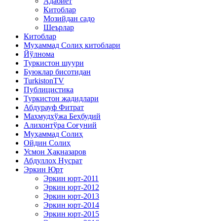
Адабиёт
Китоблар
Мозийдан садо
Шеърлар
Китоблар
Муҳаммад Солиҳ китоблари
Йўлнома
Туркистон шуури
Буюклар бисотидан
TurkistonTV
Публицистика
Туркистон жадидлари
Абдурауф Фитрат
Маҳмудхўжа Беҳбудий
Алихонтўра Соғуний
Муҳаммад Солиҳ
Ойдин Солиҳ
Усмон Ҳақназаров
Абдуллоҳ Нусрат
Эркин Юрт
Эркин юрт-2011
Эркин юрт-2012
Эркин юрт-2013
Эркин юрт-2014
Эркин юрт-2015