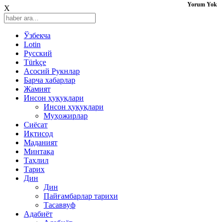
Yorum Yok
X
Ўзбекча
Lotin
Русский
Türkçe
Асосий Рукнлар
Барча хабарлар
Жамият
Инсон ҳуқуқлари
Инсон ҳуқуқлари
Муҳожирлар
Сиёсат
Иқтисод
Mаданият
Минтақа
Таҳлил
Тарих
Дин
Дин
Пайғамбарлар тарихи
Тасаввуф
Адабиёт