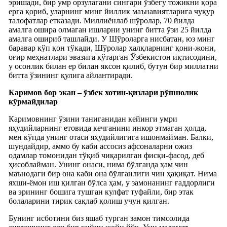
эришади, бир умр орзулагани сингари ўзбегу тожикни қора
ерга қориб, уларнинг минг йиллик маънавиятларига чуқур
талофатлар етказади. Миллиёнлаб шўролар, 70 йилда
амалга ошира олмаган ишларни унинг битта ўзи 25 йилда
амалга ошириб ташлайди. У Шўроларга нисбатан, юз минг
баравар кўп қон тўкади, Шўролар халқларнинг қони-жони,
оғир меҳнатлари эвазига кўтарган Ўзбекистон иқтисодини,
у осонлик билан ер билан яксон қилиб, бутун бир миллатни
битта ўзининг қулига айлантиради.
Каримов бор экан – ўзбек хотин-қизлари рўшнолик
кўрмайдилар
Каримовнинг ўзини таниганидан кейинги умри
яҳудийларнинг етовида кечганини инкор этмаган ҳолда,
мен кўпда унинг отаси яҳудийлигига ишонмайман. Балки,
шундайдир, аммо бу каби ассосиз афсоналарни ожиз
одамлар томонидан тўқиб чиқарилган фисқи-фасод, деб
ҳисоблайман. Унинг онаси, нима бўлганда ҳам чин
маънодаги бир она каби она бўлганлиги чин ҳақиқат. Нима
яхши-ёмон иш қилган бўлса ҳам, у замонанинг ғаддорлиги
ва эрининг бошига тушган кулфат туфайли, бир этак
болаларини тирик сақлаб қолиш учун қилган.
Бунинг исботини биз яшаб турган замон тимсолида