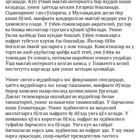
эргашади. Кўп ўтмай мактаб-интернатга бир яҳудий киши
келадида, унинг ҳаётида кескин ўзгариш бошланади.
Одамларнинг гап-сўзларича, у Муллақандов деган бир
киши бўлиб, манфаати қондирилган мактаб мудири уни ўз
ҳимоясига олади. У ўзбек-тожиклардан ажратилиб, руслар
ва бошқа миллатлар гуруҳига қўшиб қўйилади. Унинг
ўксик қалбида ўша кундан бошлаб, ўзбек-тожикларга
нафрат туйғуси куртак ёза бошлайди. Йиллар бўйи
йиғилган ёввой ҳисларига у ном топади. Камситишлар ва у
тортган азоб-уқубатлар қиёфа касб этиб, уни ўзбек ва
тожикдан ўч олишга, интиқом шаробини ичишга ундайди.
Ўша мактаб-интернатга келган кимса, у Тошкентга келиб
институтга кирганда ҳам унинг кетидан қолмайди.
Унинг онгига яҳудийларга хос фикрлашни сингдиради,
ҳаётга яҳудийларга хос назар ташлашни, манфаати йўлида
бирор кимсани назар-писанд қилмасликни ўргатади.
Давлат тизимларида ишлайдиган яҳудийлар билан
таништириб, унинг келажагини таъминлайди. У барчасини
яхши ўзлаштиради. Унинг худбинлиги ва маҳаллий
миллатларга бўлган нафрати бу йўлда унга қўл келади. У
ниманики қўлга киритган бўлса, нафрат ва худбинлиги
туфайли барчасига эга бўлади. Унга куч ва ғайрат
бағишлаган нарса ҳам, худбинлик ва нафрат эди. У шу икки
нарса орқасидан, охир-оқибат президентлик тахтига