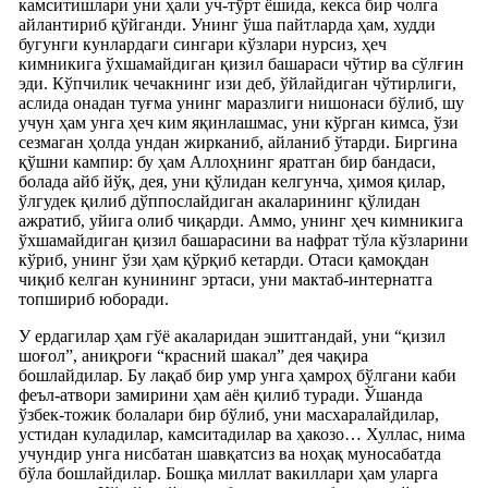
камситишлари уни ҳали уч-тўрт ёшида, кекса бир чолга
айлантириб қўйганди. Унинг ўша пайтларда ҳам, худди
бугунги кунлардаги сингари кўзлари нурсиз, ҳеч
кимникига ўхшамайдиган қизил башараси чўтир ва сўлғин
эди. Кўпчилик чечакнинг изи деб, ўйлайдиган чўтирлиги,
аслида онадан туғма унинг маразлиги нишонаси бўлиб, шу
учун ҳам унга ҳеч ким яқинлашмас, уни кўрган кимса, ўзи
сезмаган ҳолда ундан жирканиб, айланиб ўтарди. Биргина
қўшни кампир: бу ҳам Аллоҳнинг яратган бир бандаси,
болада айб йўқ, дея, уни қўлидан келгунча, ҳимоя қилар,
ўлгудек қилиб дўппослайдиган акаларининг қўлидан
ажратиб, уйига олиб чиқарди. Аммо, унинг ҳеч кимникига
ўхшамайдиган қизил башарасини ва нафрат тўла кўзларини
кўриб, унинг ўзи ҳам қўрқиб кетарди. Отаси қамоқдан
чиқиб келган кунининг эртаси, уни мактаб-интернатга
топшириб юборади.
У ердагилар ҳам гўё акаларидан эшитгандай, уни “қизил
шоғол”, аниқроғи “красний шакал” дея чақира
бошлайдилар. Бу лақаб бир умр унга ҳамроҳ бўлгани каби
феъл-атвори замирини ҳам аён қилиб туради. Ўшанда
ўзбек-тожик болалари бир бўлиб, уни масхаралайдилар,
устидан куладилар, камситадилар ва ҳакозо… Хуллас, нима
учундир унга нисбатан шавқатсиз ва ноҳақ муносабатда
бўла бошлайдилар. Бошқа миллат вакиллари ҳам уларга