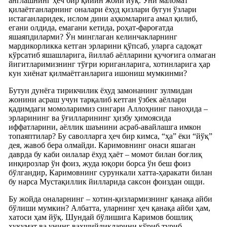
англашнинг ҳеч бир қийин жойи йўқ. Уни маломат
қилаётганларнинг оналари ёхуд қизлари бугун ўзлари
истаганларидек, ислом дини аҳкомларига амал қилиб,
егани олдида, емагани кетида, роҳат-фароғатда
яшаяпдиларми? Ўн минглаган келинчакларнинг
мардикорликка кетган эрларини қўпсаб, уларга садоқат
кўрсатиб яшашларига, йиллаб аёлларини қучоғига олмаган
йигитларимизнинг тўғри юриганларига, хотинларига ҳар
кун хиёнат қилмаётганларига ишониш мумкинми?
Бутун дунёга тирикчилик ёхуд замонанинг зулмидан
жонини асраш учун тарқалиб кетган ўзбек аёллари
қадимдаги момоларимиз сингари Аллоҳнинг паноҳида –
эрларининг ва ўғилларининг ҳизбу ҳимоясида
иффатларини, аёллик шаънини асраб-авайлашга имкон
топаяптилар? Бу саволларга ҳеч бир кимса, “ҳа” ёки “йўқ”
дея, жавоб бера олмайди. Каримовнинг онаси яшаган
даврда бу каби оилалар ёхуд ҳаёт – момот билан боғлиқ
инқирозлар ўн фоиз, жуда юқори борса ўн беш фоиз
бўлгандир, Каримовнинг сурункали хатта-ҳаракати билан
бу нарса Мустақиллик йилларида саксон фоиздан ошди.
Бу жойда оналарнинг – хотин-қизлармизнинг қанақа айби
бўлиши мумкин? Албатта, уларнинг ҳеч қанақа айби ҳам,
хатоси ҳам йўқ. Шундай бўлишига Каримов бошлиқ
ҳукумат ва унинг ваҳшийликларини кўриб туриб,