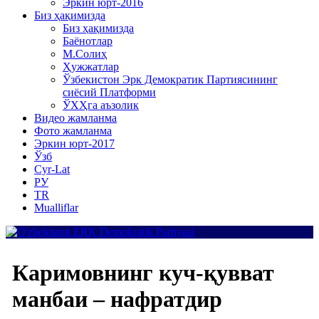
Эркин юрт-2016
Биз ҳақимизда
Биз ҳақимизда
Баёнотлар
М.Солиҳ
Ҳужжатлар
Ўзбекистон Эрк Демократик Партиясининг
сиёсий Платформи
ЎХҲга аъзолик
Видео жамланма
Фото жамланма
Эркин юрт-2017
Ўзб
Cyr-Lat
РУ
TR
Mualliflar
Каримовнинг куч-қувват
манбаи – нафратдир