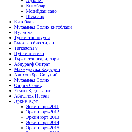
Адабиёт
Китоблар
Мозийдан садо
Шеърлар
Китоблар
Муҳаммад Солиҳ китоблари
Йўлнома
Туркистон шуури
Буюклар бисотидан
TurkistonTV
Публицистика
Туркистон жадидлари
Абдурауф Фитрат
Маҳмудхўжа Беҳбудий
Алихонтўра Соғуний
Муҳаммад Солиҳ
Ойдин Солиҳ
Усмон Ҳақназаров
Абдуллоҳ Нусрат
Эркин Юрт
Эркин юрт-2011
Эркин юрт-2012
Эркин юрт-2013
Эркин юрт-2014
Эркин юрт-2015