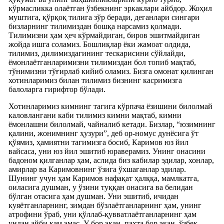
кўрмасликка олаётган ўзбекнинг эркаклари айбдор. Жоҳил
муштига, қўрқоқ тилига зўр беради, деганлари сингари
бизларнинг тилимиздан бошқа нарсамиз қолмади.
Тилимизни ҳам ҳеч кўрмайдиган, биров эшитмайдиган
жойда ишга соламиз. Бошлиқлар ёки жамоат олдида,
тилимиз, дилимиздагининг тескарисини сўйлайди,
ёмонлаётганларимизни тилимиздан бол топиб мақтаб,
тўнимизни тўғирлаб кийиб оламиз. Бизга омонат қилинган
хотинларимиз билан тилимиз бизнинг касримизга
балоларга гирифтор бўлади.
Хотинларимиз кимнинг тагига кўрпача ёзишини билолмай
каловлангани каби тилимиз кимни мақтаб, кимни
ёмонлашни билолмай, чайналиб кетади. Бизлар, “юзимнинг
қалини, жонимнинг ҳузури”, деб ор-номус дунёсига ўт
қўямиз, ҳамиятни тагимизга босиб, Каримов юз йил
вайсаса, уни юз йил эшитиб юраверамиз. Унинг онасини
бадоном қилганлар ҳам, аслида биз кабилар эдилар, хонлар,
амирлар ва Каримовнинг ўзига ўхшаганлар эдилар.
Шунинг учун ҳам Каримов нафақат ҳалққа, мамлкатга,
оиласига душман, у ўзини туққан онасига ва белидан
бўлган отасига ҳам душман. Уни эшитиб, ичидан
куяётганларнинг, зимдан бўзлаётганларнинг ҳам, унинг
атрофини ўраб, уни қўллаб-қувватлаётганларнинг ҳам
ундан айби кам эмас. У бор экан, пахта бор экан, ўзбек