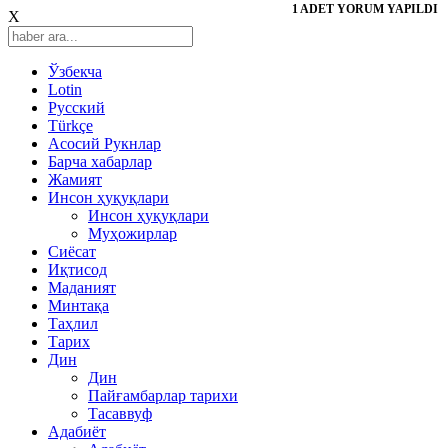
1 ADET YORUM YAPILDI
X
Ўзбекча
Lotin
Русский
Türkçe
Асосий Рукнлар
Барча хабарлар
Жамият
Инсон ҳуқуқлари
Инсон ҳуқуқлари
Муҳожирлар
Сиёсат
Иқтисод
Mаданият
Минтақа
Таҳлил
Тарих
Дин
Дин
Пайғамбарлар тарихи
Тасаввуф
Адабиёт