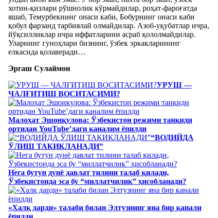
хотин-қизлари рўшнолик кўрмайдилар, роҳат-фароғатда
яшаб, Темурбекнинг онаси каби, Бобурнинг онаси каби
қобул фарзанд тарбиялай олмайдилар. Азоб-уқубатлар ичра,
йўқсилликлар ичра иффатларини асраб қололмайдилар.
Уларнинг гуноҳлари бизнинг, ўзбек эркакларининг
елкасида қолаверади…
Эргаш Сулаймон
УРУШ —
ЧАЛҒИТИШ ВОСИТАСИМИ?
Малоҳат Эшонқулова: Ўзбекистон режими танқиди
ортидан YouTube’даги каналим ёпилди
“ВОДИЙДА
ЎЛИШ ТАКИКЛАНАДИ”
Нега бутун дунё давлат тилини талаб қилади,
Ўзбекистонда эса бу “миллатчилик” ҳисобланади?
«Халқ дарди» талаби билан Элтузнинг яна бир канали
ёпилди