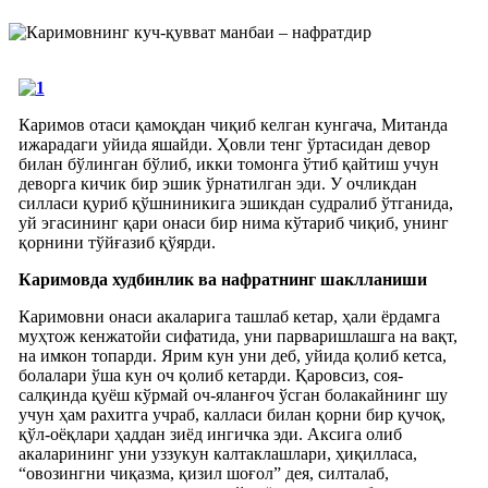
Каримов отаси қамоқдан чиқиб келган кунгача, Митанда
ижарадаги уйида яшайди. Ҳовли тенг ўртасидан девор
билан бўлинган бўлиб, икки томонга ўтиб қайтиш учун
деворга кичик бир эшик ўрнатилган эди. У очликдан
силласи қуриб қўшниникига эшикдан судралиб ўтганида,
уй эгасининг қари онаси бир нима кўтариб чиқиб, унинг
қорнини тўйғазиб қўярди.
Каримовда худбинлик ва нафратнинг шаклланиши
Каримовни онаси акаларига ташлаб кетар, ҳали ёрдамга
муҳтож кенжатойи сифатида, уни парваришлашга на вақт,
на имкон топарди. Ярим кун уни деб, уйида қолиб кетса,
болалари ўша кун оч қолиб кетарди. Қаровсиз, соя-
салқинда қуёш кўрмай оч-яланғоч ўсган болакайнинг шу
учун ҳам рахитга учраб, калласи билан қорни бир қучоқ,
қўл-оёқлари ҳаддан зиёд ингичка эди. Аксига олиб
акаларининг уни уззукун калтаклашлари, ҳиқилласа,
“овозингни чиқазма, қизил шоғол” дея, силталаб,