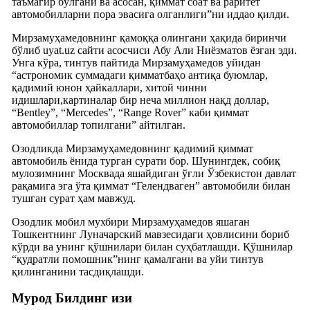
таъмагир бўлгани ва асосан, қиммат соат ва раритет
автомобилларни пора эвасига олганлиги”ни иддао қилди.
Мирзамуҳамедовнинг қамоққа олингани ҳақида биринчи
бўлиб uyat.uz сайти асосчиси Абу Али Ниёзматов ëзган эди.
Унга кўра, тинтув пайтида Мирзамуҳамедов уйидан
“астрономик суммадаги қимматбаҳо антиқа буюмлар,
қадимий юнон ҳайкаллари, хитой чинни
идишлари,картиналар бир неча миллион нақд доллар,
“Bentley”, “Mercedes”, “Range Rover” каби қиммат
автомобиллар топилгани” айтилган.
Озодликда Мирзамуҳамедовнинг қадимий қиммат
автомобиль ëнида турган сурати бор. Шунингдек, собиқ
мулозимнинг Москвада яшайдиган ўғли Ўзбекистон давлат
рақамига эга ўта қиммат “Гелендваген” автомобили билан
тушган сурат ҳам мавжуд.
Озодлик мобил мухбири Мирзамуҳамедов яшаган
Тошкентнинг Луначарский мавзесидаги ҳовлисини бориб
кўрди ва унинг қўшнилари билан суҳбатлашди. Қўшнилар
“қудратли помошник”нинг қамалгани ва уйи тинтув
қилинганини тасдиқлашди.
Мурод Билдинг изи