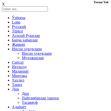
Yorum Yok
X
Ўзбекча
Lotin
Русский
Türkçe
Асосий Рукнлар
Барча хабарлар
Жамият
Инсон ҳуқуқлари
Инсон ҳуқуқлари
Муҳожирлар
Сиёсат
Иқтисод
Mаданият
Минтақа
Таҳлил
Тарих
Дин
Дин
Пайғамбарлар тарихи
Тасаввуф
Адабиёт