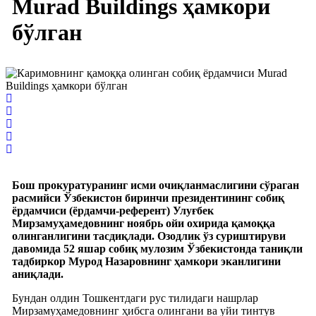
Murad Buildings ҳамкори
бўлган
Бош прокуратуранинг исми очиқланмаслигини сўраган
расмийси Ўзбекистон биринчи президентининг собиқ
ëрдамчиси (ëрдамчи-референт) Улуғбек
Мирзамуҳамедовнинг ноябрь ойи охирида қамоққа
олинганлигини тасдиқлади. Озодлик ўз суриштируви
давомида 52 яшар собиқ мулозим Ўзбекистонда таниқли
тадбиркор Мурод Назаровнинг ҳамкори эканлигини
аниқлади.
Бундан олдин Тошкентдаги рус тилидаги нашрлар
Мирзамуҳамедовнинг ҳибсга олингани ва уйи тинтув