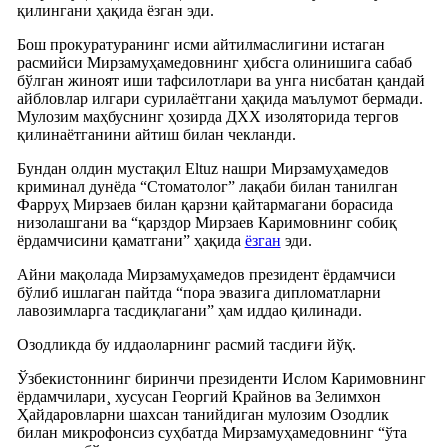
қилингани ҳақида ëзган эди.
Бош прокуратуранинг исми айтилмаслигини истаган
расмийси Мирзамуҳамедовнинг ҳибсга олинишига сабаб
бўлган жиноят иши тафсилотлари ва унга нисбатан қандай
айбловлар илгари сурилаётгани ҳақида маълумот бермади.
Мулозим маҳбуснинг ҳозирда ДХХ изоляторида тергов
қилинаëтганини айтиш билан чекланди.
Бундан олдин мустақил Eltuz нашри Мирзамуҳамедов
криминал дунëда “Стоматолог” лақаби билан танилган
Фарруҳ Мирзаев билан қарзни қайтармагани борасида
низолашгани ва “қарздор Мирзаев Каримовнинг собиқ
ëрдамчисини қаматгани” ҳақида
ëзган
эди.
Айни мақолада Мирзамуҳамедов президент ëрдамчиси
бўлиб ишлаган пайтда “пора эвазига дипломатларни
лавозимларга тасдиқлагани” ҳам иддао қилинади.
Озодликда бу иддаоларнинг расмий тасдиғи йўқ.
Ўзбекистоннинг биринчи президенти Ислом Каримовнинг
ëрдамчилари¸ хусусан Георгий Крайнов ва Зелимхон
Ҳайдаровларни шахсан танийдиган мулозим Озодлик
билан микрофонсиз суҳбатда Мирзамуҳамедовнинг “ўта