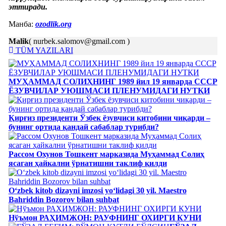
эттиради.
Манба:
ozodlik.org
Malik
( nurbek.salomov@gmail.com )
TÜM YAZILARI
МУҲАММАД СОЛИҲНИНГ 1989 йил 19 январда СССР
ЁЗУВЧИЛАР УЮШМАСИ ПЛЕНУМИДАГИ НУТҚИ
Қирғиз президенти Ўзбек ёзувчиси китобини чиқарди –
бунинг ортида қандай сабаблар турибди?
Рассом Охунов Тошкент марказида Муҳаммад Солиҳ
яcаган ҳайкални ўрнатишни таклиф қилди
Oʻzbek kitob dizayni imzosi yoʻlidagi 30 yil. Maestro
Bahriddin Bozorov bilan suhbat
Нўъмон РАҲИМЖОН: РАУФНИНГ ОХИРГИ КУНИ