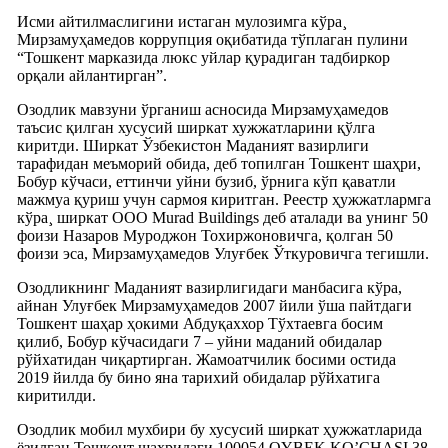
Исми айтилмаслигини истаган мулозимга кўра¸
Мирзамуҳамедов коррупция оқибатида тўплаган пулини
“Тошкент марказида люкс уйлар қурадиган тадбиркор
орқали айлантирган”.
Озодлик мавзуни ўрганиш асносида Мирзамуҳамедов
таъсис қилган хусусий ширкат хужжатларини қўлга
киритди. Ширкат Ўзбекистон Маданият вазирлиги
тарафидан меъморий обида, деб топилган Тошкент шаҳри,
Бобур кўчаси, еттинчи уйни бузиб, ўрнига кўп қаватли
мажмуа қуриш учун сармоя киритган. Реестр ҳужжатлармга
кўра¸ ширкат ООО Murad Buildings деб аталади ва унинг 50
фоизи Назаров Муроджон Тохиржоновичга, қолган 50
фоизи эса, Мирзамуҳамедов Улуғбек Ўткуровичга тегишли.
Озодликнинг Маданият вазирлигидаги манбасига кўра,
айнан Улуғбек Мирзамуҳамедов 2007 йили ўша пайтдаги
Тошкент шаҳар ҳокими Абдуқаххор Тўхтаевга босим
қилиб, Бобур кўчасидаги 7 – уйни маданий обидалар
рўйхатидан чиқартирган. Жамоатчилик босими остида
2019 йилда бу бино яна тарихий обидалар рўйхатига
киритилди.
Озодлик мобил мухбири бу хусусий ширкат ҳужжатларида
ëзилган Тошкент шаҳридаги 100054 OYBEK KO’CHASI 38