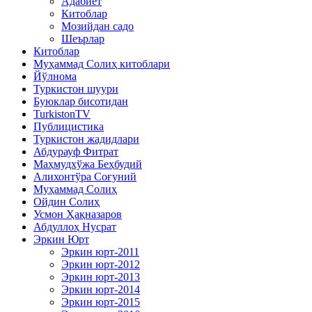
Адабиёт
Китоблар
Мозийдан садо
Шеърлар
Китоблар
Муҳаммад Солиҳ китоблари
Йўлнома
Туркистон шуури
Буюклар бисотидан
TurkistonTV
Публицистика
Туркистон жадидлари
Абдурауф Фитрат
Маҳмудхўжа Беҳбудий
Алихонтўра Соғуний
Муҳаммад Солиҳ
Ойдин Солиҳ
Усмон Ҳақназаров
Абдуллоҳ Нусрат
Эркин Юрт
Эркин юрт-2011
Эркин юрт-2012
Эркин юрт-2013
Эркин юрт-2014
Эркин юрт-2015