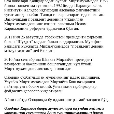
Ота боболари Қашқадарëдан бўлган Мирзамуҳамедов 1968
йилда Тошкентда туғилган. 1992 йилда Шарқшунослик
институти Халқаро иқтисодий алоқалар факультетини
тугатганидан кейин Ташқи ишлар вазирлигида ишлаган.
Вазирликдан президент девонига ўтказилган
Мирзамуҳамедовнинг охирги лавозими Ислом
Каримовнинг референт ëрдамчиси бўлган.
2011 йил 25 августида Ўзбекистон президенти фармони
билан “Шуҳрат” медали билан тақдирланган. Мукофот
ҳақидаги ҳужжатда Мирзамуҳамедов “президент девони
маъсул ходими” деб ëзилган.
2016 йил сентябрида Шавкат Мирзиëев президент
вазифасини бажаришни бошлаганидан кўп ўтмай,
Мирзамуҳамедов лавозимдан олинади.
Озодлик суҳбатлашган мулозимнинг иддао қилишича,
Улуғбек Мирзамуҳамедов Мирзиëев Бош вазирлиги
пайтида унга босим қилиб, ўзига яқин тадбиркорлар
фойдасига қарорлар чиқартирган.
Айни пайтда Озодликда бу иддаонинг расмий тасдиғи йўқ.
Озодлик Каримов даври мулозимлари ва ундан кейинги
коррупцион схемаларга доир суриштирувларини давом