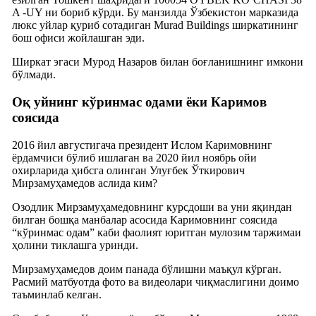
A -UY ни бориб кўрди. Бу манзилда Ўзбекистон марказида
люкс уйлар қуриб сотадиган Murad Buildings ширкатининг
бош офиси жойлашган эди.
Ширкат эгаси Мурод Назаров билан боғланишнинг имкони
бўлмади.
Оқ уйнинг кўринмас одами ëки Каримов
соясида
2016 йил августигача президент Ислом Каримовнинг
ёрдамчиси бўлиб ишлаган ва 2020 йил ноябрь ойи
охирларида ҳибсга олинган Улуғбек Ўткирович
Мирзамуҳамедов аслида ким?
Озодлик Мирзамуҳамедовнинг курсдоши ва уни яқиндан
билган бошқа манбалар асосида Каримовнинг соясида
“кўринмас одам” каби фаолият юритган мулозим таржимаи
ҳолини тиклашга уринди.
Мирзамуҳамедов доим панада бўлишни маъқул кўрган.
Расмий матбуотда фото ва видеолари чиқмаслигини доимо
таъминлаб келган.