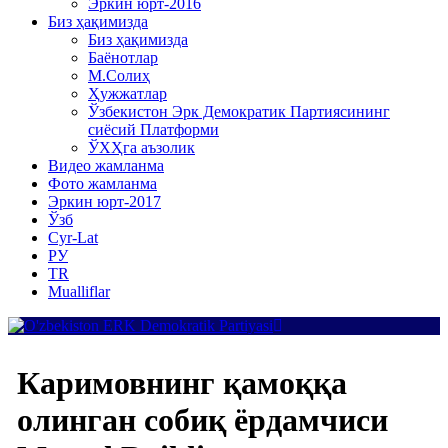
Эркин юрт-2016
Биз ҳақимизда
Биз ҳақимизда
Баёнотлар
М.Солиҳ
Ҳужжатлар
Ўзбекистон Эрк Демократик Партиясининг
сиёсий Платформи
ЎХҲга аъзолик
Видео жамланма
Фото жамланма
Эркин юрт-2017
Ўзб
Cyr-Lat
РУ
TR
Mualliflar
Каримовнинг қамоққа
олинган собиқ ёрдамчиси