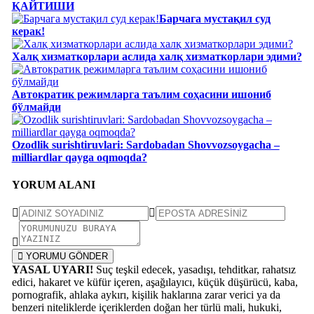
ҚАЙТИШИ
Барчага мустақил суд
керак!
Халқ хизматкорлари аслида халқ хизматкорлари эдими?
Автократик режимларга таълим соҳасини ишониб
бўлмайди
Ozodlik surishtiruvlari: Sardobadan Shovvozsoygacha –
milliardlar qayga oqmoqda?
YORUM ALANI
YORUMU GÖNDER
YASAL UYARI!
Suç teşkil edecek, yasadışı, tehditkar, rahatsız
edici, hakaret ve küfür içeren, aşağılayıcı, küçük düşürücü, kaba,
pornografik, ahlaka aykırı, kişilik haklarına zarar verici ya da
benzeri niteliklerde içeriklerden doğan her türlü mali, hukuki,