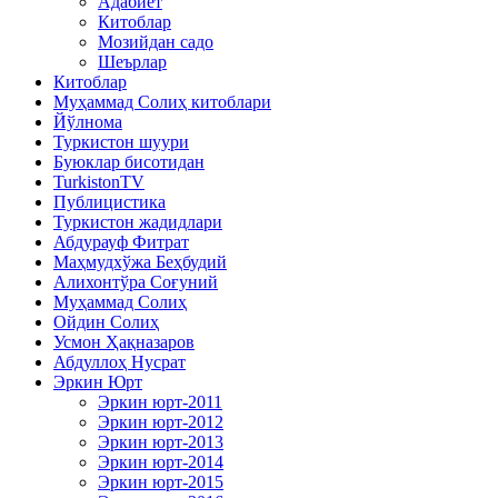
Адабиёт
Китоблар
Мозийдан садо
Шеърлар
Китоблар
Муҳаммад Солиҳ китоблари
Йўлнома
Туркистон шуури
Буюклар бисотидан
TurkistonTV
Публицистика
Туркистон жадидлари
Абдурауф Фитрат
Маҳмудхўжа Беҳбудий
Алихонтўра Соғуний
Муҳаммад Солиҳ
Ойдин Солиҳ
Усмон Ҳақназаров
Абдуллоҳ Нусрат
Эркин Юрт
Эркин юрт-2011
Эркин юрт-2012
Эркин юрт-2013
Эркин юрт-2014
Эркин юрт-2015