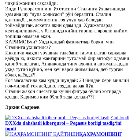
чиқиб жонини сақлайди.
Энди Гулнорахоннинг ўз отасини Сталинга ўхшатишида
ҳам ана шу “лупа ҳодисаси” рўй бераяпти. Сталин
қаттиққўл, коммунистик ғоя учун ҳар балодан
тоймайдиган, аскетга яқин одам эди. Ҳужжатларда
келтирилишича, у ўлганида кийинтиришга яроқли кийим
топиша олмаган экан.
КАРИМОВчи? Унда қандай фазилатлар борки, уни
Сталинга ўхшатилса?
Иккинчи жаҳон урушида ғалабани таъминлаган саркарда
қаёқда-ю, иккита жангарини тутолмай бир автобус одамни
қириб ташлаган, Андижонда тинч аҳолини автоматлардан
ўққа тутиб қўйиб, мен ҳеч нарса билмайман, деб турган
аблаҳ қаёқда?!
Ғоя масаласида ҳам худди шундай: 23 йилдан бери миллий
ғоя-миллий ғоя дейдию, ғоядан дарак йўқ.
Сталин жаҳон сиёсатида кучли фигура бўлиб хотирада
қолди. Каримов ким бўлиб эсда қолади???
Эркин Садриев
DXXda dahshatli kiberqurol – Pegasus borligi tasdig‘ini
topdi
ҚАҲРАМОННИНГ