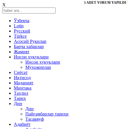
1 ADET YORUM YAPILDI
X
Ўзбекча
Lotin
Русский
Türkçe
Асосий Рукнлар
Барча хабарлар
Жамият
Инсон ҳуқуқлари
Инсон ҳуқуқлари
Муҳожирлар
Сиёсат
Иқтисод
Mаданият
Минтақа
Таҳлил
Тарих
Дин
Дин
Пайғамбарлар тарихи
Тасаввуф
Адабиёт