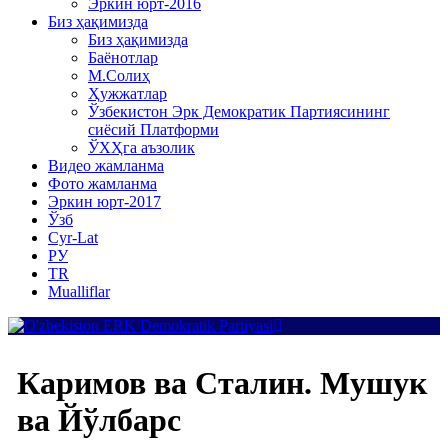
Эркин юрт-2016
Биз ҳақимизда
Биз ҳақимизда
Баёнотлар
М.Солиҳ
Ҳужжатлар
Ўзбекистон Эрк Демократик Партиясининг
сиёсий Платформи
ЎХҲга аъзолик
Видео жамланма
Фото жамланма
Эркин юрт-2017
Ўзб
Cyr-Lat
РУ
TR
Mualliflar
Каримов ва Сталин. Мушук
ва Йўлбарс