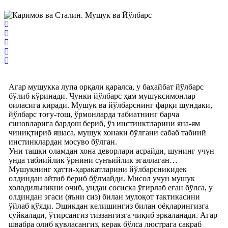
Агар мушукка лупа орқали қаралса, у баҳайбат йўлбарс
бўлиб кўринади. Чунки йўлбарс ҳам мушуксимонлар
оиласига киради. Мушук ва йўлбарснинг фарқи шундаки,
йўлбарс тоғу-тош, ўрмонларда табиатнинг барча
синовларига бардош бериб, ўз инстинктларини яна-ям
чиниқтириб яшаса, мушук хонаки бўлгани сабаб табиий
инстинклардан мосуво бўлган.
Уни ташқи оламдан хона деворлари асрайди, шунинг учун
унда табиийлик ўрнини сунъийлик эгаллаган…
Мушукнинг ҳатти-ҳаракатларини йўлбарсникидек
олдиндан айтиб бериб бўлмайди. Мисол учун мушук
холодильникни очиб, ундан сосиска ўғирлаб еган бўлса, у
олдиндан эгаси (яъни сиз) билан мулоқот тактикасини
ўйлаб қўяди. Эшикдан келишингиз билан оёқларингизга
суйкалади, ўтирсангиз тиззангизга чиқиб эркаланади. Агар
швабра олиб қувласангиз, керак бўлса люстрага сакраб