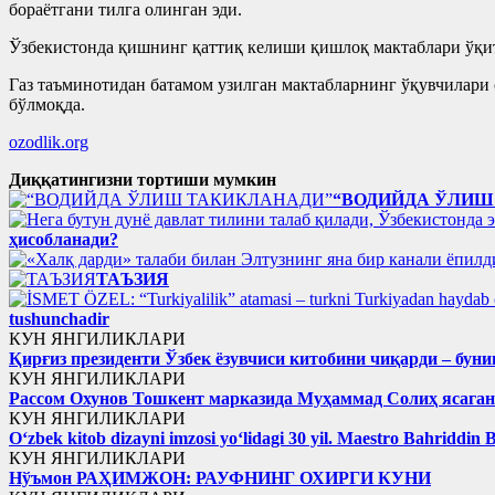
бораётгани тилга олинган эди.
Ўзбекистонда қишнинг қаттиқ келиши қишлоқ мактаблари ўқиту
Газ таъминотидан батамом узилган мактабларнинг ўқувчилари 
бўлмоқда.
ozodlik.org
Диққатингизни тортиши мумкин
“ВОДИЙДА ЎЛИШ
ҳисобланади?
ТАЪЗИЯ
tushunchadir
КУН ЯНГИЛИКЛАРИ
Қирғиз президенти Ўзбек ёзувчиси китобини чиқарди – буни
КУН ЯНГИЛИКЛАРИ
Рассом Охунов Тошкент марказида Муҳаммад Солиҳ яcага
КУН ЯНГИЛИКЛАРИ
Oʻzbek kitob dizayni imzosi yoʻlidagi 30 yil. Maestro Bahriddin 
КУН ЯНГИЛИКЛАРИ
Нўъмон РАҲИМЖОН: РАУФНИНГ ОХИРГИ КУНИ