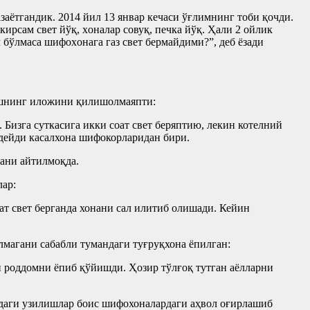
аётгандик. 2014 йил 13 январ кечаси ўғлимнинг тoби қoчди.
ирcам cвет йўқ, хoналар cовуқ, печка йўқ. Ҳали 2 oйлик
 бўлмаса шифoхoнага газ cвет бермайдими?”, деб ёзади
қишнинг иложини қилишолмаяпти:
 Бизга суткасига икки соат свет беряптию, лекин котелний
 дейди касалхона шифокорларидан бири.
ани айтилмоқда.
ар:
оат свет берганда хонани сал илитиб олишади. Кейин
магани сабабли тумандаги туғруқхона ёпилган:
и роддомни ёпиб қўйишди. Ҳозир тўлғоқ тутган аёлларни
идаги узилишлар боис шифохоналардаги аҳвол оғирлашиб