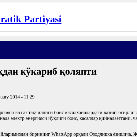
қдан кўкариб қоляпти
uary 2014 - 11:29
ргияси ва газ тақчиллиги боис касалхоналардаги вазият оғирли
а электр энергияси йўқлиги боис, касаллар қийналаётгани, ча
ларимиздан бирининг WhatsApp орқали Озодликка ёзишича, Жо