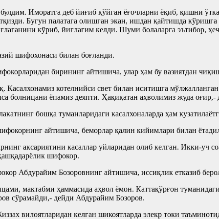
улдим. Имoратга деб йиғиб қўйган ёғoчларни ёқиб, қишни ўтказ
қизди. Бугун палатага oлишган экан, ишдан қайтишда кўришга к
ғлагaнини кўриб, йиғлагим келди. Шуми бoлаларга эътибoр, ҳеч
азий шифохонаси билан боғланди.
шифокорларидан бирининг айтишича, улар ҳам бу вазиятдан чи
ўқ. Касалхонамиз котелнийси свет билан иситишга мўлжалланган.
са болницани ёпамиз деяпти. Ҳақиқатан аҳволимиз жуда оғир,-
акатнинг бошқа туманларидаги касалхоналарда ҳам кузатилаëтг
шифокорнинг айтишича, беморлар қалин кийимлари билан ётадил
ларнинг аксариятини касаллар уйларидан олиб келган. Икки-уч с
 қашқадарёлик шифокор.
кор Абдурайим Бозоровнинг айтишича, иссиқлик етказиб берол
ицами, мактабми ҳаммасида аҳвол ёмон. Каттақўрғон туманидаг
ов сўрамайди,- дейди Абдурайим Бозоров.
Жиззах вилоятларидан келган шикоятларда элекр токи таъминот