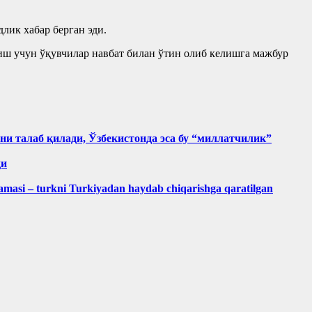
лик хабар берган эди.
тиш учун ўқувчилар навбат билан ўтин олиб келишга мажбур
ини талаб қилади, Ўзбекистонда эса бу “миллатчилик”
ди
masi – turkni Turkiyadan haydab chiqarishga qaratilgan