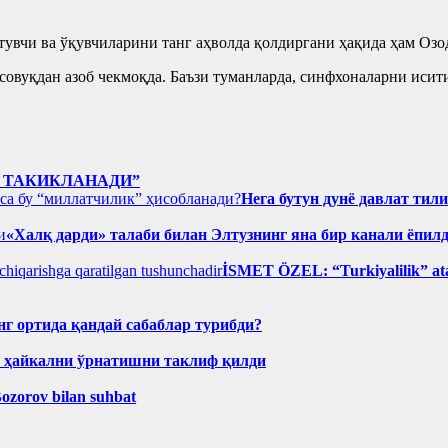
вчи ва ўқувчиларини танг аҳволда қолдиргани ҳақида ҳам Озод
совуқдан азоб чекмоқда. Баъзи туманларда, синфхоналарни иси
 ТАКИКЛАНАДИ”
Нега бутун дунё давлат тил
«Халқ дарди» талаби билан Элтузнинг яна бир канали ёпил
İSMET ÖZEL: “Turkiyalilik” ata
нг ортида қандай сабаблар турибди?
н ҳайкални ўрнатишни таклиф қилди
Bozorov bilan suhbat