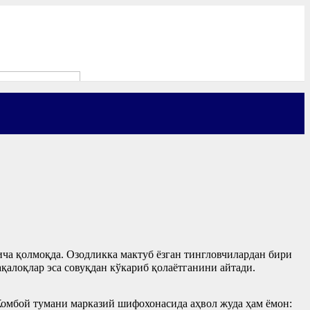
гича қолмоқда. Озодликка мактуб ёзган тингловчилардан бири
қалоқлар эса совуқдан кўкариб қолаётганини айтади.
мбой тумани марказий шифохонасида аҳвол жуда ҳам ёмон: