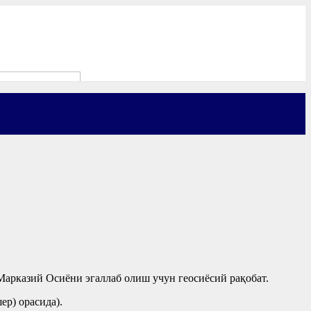
 Марказий Осиёни эгаллаб олиш учун геосиёсий рақобат.
р) орасида).