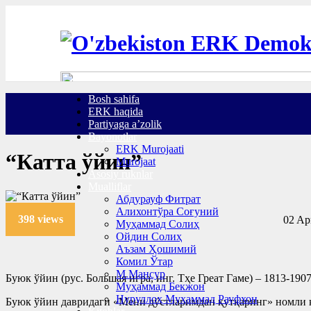
Bosh sahifa
ERK haqida
Partiyaga a’zolik
Bayonotlar
ERK Murojaati
“Катта ўйин”
Murojaat
Asosiy ruknlar
Mualliflar
Абдурауф Фитрат
Алихонтўра Соғуний
398 views
02 Apr
Муҳаммад Солиҳ
Ойдин Солиҳ
Аъзам Ҳошимий
Комил Ўтар
М.Мансур
Буюк ўйин (рус. Большая игра, инг. Тҳе Греат Гаме) – 1813-1
Муҳаммад Бекжон
Нуруллоҳ Муҳаммад Рауфхон
Буюк ўйин давридаги «Мени дўстларимдан қутқаринг» номли ка