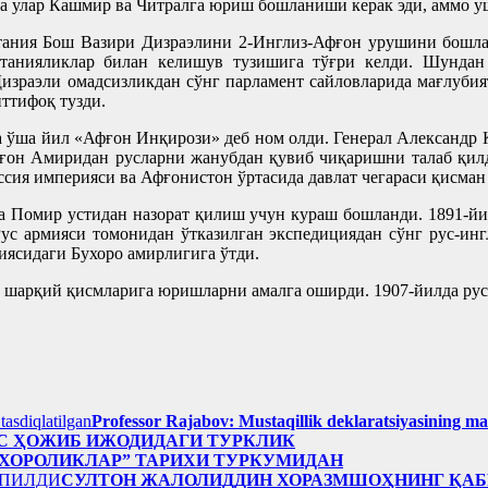
 улар Кашмир ва Читралга юриш бошланиши керак эди, аммо у
ния Бош Вазири Дизраэлини 2-Инглиз-Афғон урушини бошлашг
анияликлар билан келишув тузишига тўғри келди. Шундан
израэли омадсизликдан сўнг парламент сайловларида мағлубият
ттифоқ тузди.
ва ўша йил «Афғон Инқирози» деб ном олди. Генерал Александр
фғон Амиридан русларни жанубдан қувиб чиқаришни талаб қилд
ссия империяси ва Афғонистон ўртасида давлат чегараси қисман
да Помир устидан назорат қилиш учун кураш бошланди. 1891-
ус армияси томонидан ўтказилган экспедициядан сўнг рус-ин
иясидаги Бухоро амирлигига ўтди.
 шарқий қисмларига юришларни амалга оширди. 1907-йилда рус
Professor Rajabov: Mustaqillik deklaratsiyasining ma
С ҲОЖИБ ИЖОДИДАГИ ТУРКЛИК
УХОРОЛИКЛАР” ТАРИХИ ТУРКУМИДАН
СУЛТОН ЖАЛОЛИДДИН ХОРАЗМШОҲНИНГ ҚАБ