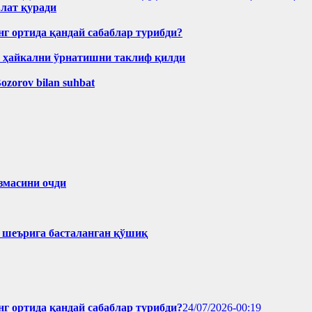
лат қуради
нг ортида қандай сабаблар турибди?
н ҳайкални ўрнатишни таклиф қилди
Bozorov bilan suhbat
змасини очди
ҳ шеърига басталанган қўшиқ
нг ортида қандай сабаблар турибди?
24/07/2026-00:19