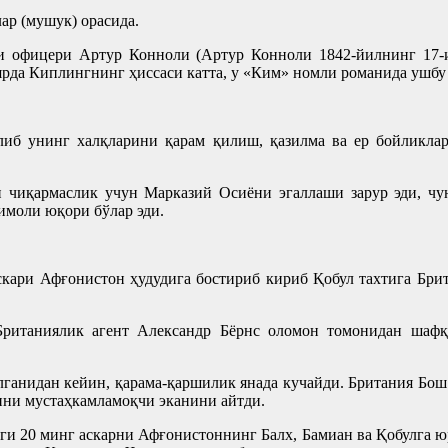
лар (мушук) орасида.
и офицери Артур Конноли (Артур Конноли 1842-йилнинг 17-и
рда Киплингнинг ҳиссаси катта, у «Ким» номли романида ушбу 
либ унинг халқларини қарам қилиш, қазилма ва ер бойликла
 чиқармаслик учун Марказий Осиёни эгаллаши зарур эди, чу
имоли юқори бўлар эди.
аскари Афғонистон ҳудудига бостириб кириб Қобул тахтига Б
ританиялик агент Александр Бёрнс оломон томонидан шафқа
олганидан кейин, қарама-қаршилик янада кучайди. Британия Бо
ини мустаҳкамламоқчи эканини айтди.
аги 20 минг аскарни Афғонистоннинг Балх, Бамиан ва Қобулга ю