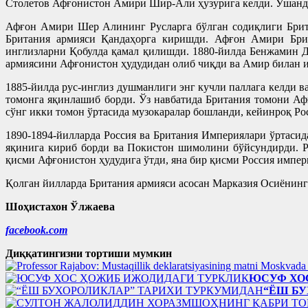
Столетов Афғонистон Амири Шир-Али ҳузурига келди. Ўшанда
Афғон Амири Шер Алининг Русларга бўлган содиқлиги Брита
Британия армияси Қандаҳорга киришди. Афғон Амири Брит
инглизларни Қобулда қамал қилишди. 1880-йилда Бенжамин Д
армиясини Афғонистон ҳудудидан олиб чиқди ва Амир билан и
1885-йилда рус-инглиз душманлиги энг кучли паллага келди 
томонга яқинлашиб борди. Ўз навбатида Британия томони А
сўнг икки томон ўртасида музокаралар бошланди, кейинроқ Ро
1890-1894-йилларда Россия ва Британия Империялари ўртаси
яқинига кириб борди ва Покистон шимолини бўйсундирди. Р
қисми Афғонистон ҳудудига ўтди, яна бир қисми Россия импер
Қолган йилларда Британия армияси асосан Марказия Осиёнинг
Шоҳистахон Ўлжаева
facebook.com
Диққатингизни тортиши мумкин
ЮСУФ ХО
“ЁШ Б