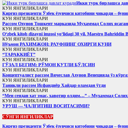
Икки турк бирлашса дав
КУН ЯНГИЛИКЛАРИ
Қирғиз президенти Ўзбек ёзувчиси китобини чиқарди – буни
КУН ЯНГИЛИКЛАРИ
Рассом Охунов Тошкент марказида Муҳаммад Солиҳ яcага
КУН ЯНГИЛИКЛАРИ
Oʻzbek kitob dizayni imzosi yoʻlidagi 30 yil. Maestro Bahriddin 
КУН ЯНГИЛИКЛАРИ
Нўъмон РАҲИМЖОН: РАУФНИНГ ОХИРГИ КУНИ
КУН ЯНГИЛИКЛАРИ
“ТАРАҚҚИЁТ”
КУН ЯНГИЛИКЛАРИ
ГЎЗАЛ БЕГИМ: РЎМОН ҚУТЛИ БЎЛСИН
КУН ЯНГИЛИКЛАРИ
Концептуалист рассом Вячеслав Ахунов Венецияда ўз кўрга
КУН ЯНГИЛИКЛАРИ
Таниқли рассом Исфандиёр Ҳайдар оламдан ўтди
КУН ЯНГИЛИКЛАРИ
“Мен сендан хат эмас, хавотир олдим…” – Муҳаммад Соли
КУН ЯНГИЛИКЛАРИ
УРУШ — ЧАЛҒИТИШ ВОСИТАСИМИ?
СЎНГИ ЯНГИЛИКЛАР
Қирғиз президенти Ўзбек ёзувчиси китобини чиқарди – буни