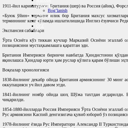
Kitoblar
Manzillar
1911-йил карикатураси: Британия (шер) ва Россия (айиқ), Форс
Bog’lanish
«Буюк ўйин» термини илик бор Британия махсус хизматлар
Cyr-Lat
терминнинг кенг кўламда ишлатилишида Инглиз ёзувчиси Редя
TR
O’Z
Экспансия сабаблари
РУ
Ўрта Осиёга кўз тиккан кучлар Марказий Осиёни эгаллаб о
позициясини мустаҳкамлашга қаратган эди.
Британия Империяси биринчи навбатда Ҳиндистонни қўлдан
яқинлашса Ҳиндлар юрти ҳам руслар қўлига қарам бўлиши эҳт
Воқеалар хронологияси
1838-йилнинг декабр ойида Британия армиясининг 30 минг 
оккупацияси уч йил давом этди.
1841-йилнинг ноябр ойида шоҳ Шўжа тахтдан ағдарилди. Б
чиқарилди.
1854-1880-йилларда Россия Империяси Ўрта Осиёни эгаллаб 
Рус армиясини Каспий денгизигача қувиб юбориб ўз позицияс
1978-йилнинг ёзида Рус Императори Александр II Туркистонд