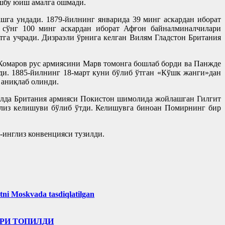
шбу юиш амалга ошмади.
а ундади. 1879-йилнинг январида 39 минг аскардан иборат
 сўнг 100 минг аскардан иборат Афғон байналминалчилари
га учради. Дизраэли ўрнига келган Вилям Гладстон Британия
 Комаров рус армиясини Марв томонга бошлаб борди ва Панжде
и. 1885-йилнинг 18-март куни бўлиб ўтган «Кўшк жанги»дан
 аниқлаб олинди.
йилда Британия армияси Покистон шимолида жойлашган Гилгит
глиз келишуви бўлиб ўтди. Келишувга биноан Помирнинг бир
-инглиз конвенцияси тузилди.
tni Moskvada tasdiqlatilgan
РИ ТОПИЛДИ