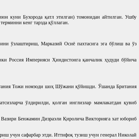
юн куни Бухорода қатл этилган) томонидан айтилган. Ушбу
терминни кенг тарзда қўллаган.
рини ўзлаштириш, Марказий Осиё пахтасига эга бўлиш ва ўз
нки Россия Империяси Ҳиндистонга қанчалик ҳудуди бўйича
ритания Тожи номзоди шоҳ Шўжани қўйишди. Ўшанда Британия
тсизларча ўлдирилди, қолган инглизлар мамлакатдан қувиб
ш Вазири Бенжамин Дизраэли Қиролича Викторияга хат юбориб
риш учун сафарбар этди. Иттифоқ тузиш учун генерал Николай