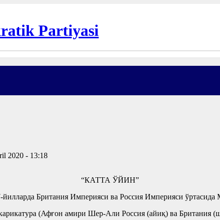
il 2020 - 13:18
“КАТТА ЎЙИН”
907-йилларда Британия Империяси ва Россия Империяси ўртасида
рикатура (Афғон амири Шер-Али Россия (айиқ) ва Британия (ше