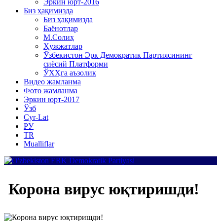
Эркин юрт-2016
Биз ҳақимизда
Биз ҳақимизда
Баёнотлар
М.Солиҳ
Ҳужжатлар
Ўзбекистон Эрк Демократик Партиясининг
сиёсий Платформи
ЎХҲга аъзолик
Видео жамланма
Фото жамланма
Эркин юрт-2017
Ўзб
Cyr-Lat
РУ
TR
Mualliflar
Корона вирус юқтиришди!