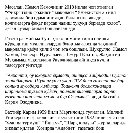
Масалан, Жамол Камолнинг 2018 йилда чоп этилган
“Фикрсизлик фожиаси” мақоласи “Ўзбекистон 25 йил
давомида бир одамнинг ақли билангина яшади,
қолганларга фақат қарсак чалиш ҳуқуқи берилди холос”,
деган сўзлар билан бошланган эди.
Газета расмий матбуот ҳатто номини тилга олишга
қўрқадиган муаллифлардан буюртма асосида таҳлилий
мақолалар қабул қилиб чоп эта бошлади. Шукрулло, Жамол
Камол, Гулчеҳра Нуруллаева, Темур Пўлатов, Жаҳонгир
Муҳаммад мақолалари ўқувчиларда айниқса кучли
таассурот уйғотди.
“Албатта, бу юқорига ёқмасди, айниқса Хайриддин Султон
жанобларига. Шунинг учун улар 2018 йили газетанинг бир
сонини мусодара қилдилар. Тошкент босмахоналари
шартнома тузмай қўйгач, ноилож вилоятларга бориб
газетани чоп этишга мажбур бўляпман”,
деди Бахтиёр
Карим Озодликка.
Бахтиёр Карим 1959 йили Марғилонда туғилган. Миллий
Университет филология факультетини 1982 йили тугатган.
“Фан ва турмуш”,” Ёш куч”, “Шарқ юлдузи” журналларида
хизмат қилган. Ҳозирда “Адабиёт” газетаси бош