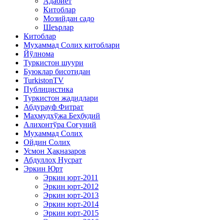
Адабиёт
Китоблар
Мозийдан садо
Шеърлар
Китоблар
Муҳаммад Солиҳ китоблари
Йўлнома
Туркистон шуури
Буюклар бисотидан
TurkistonTV
Публицистика
Туркистон жадидлари
Абдурауф Фитрат
Маҳмудхўжа Беҳбудий
Алихонтўра Соғуний
Муҳаммад Солиҳ
Ойдин Солиҳ
Усмон Ҳақназаров
Абдуллоҳ Нусрат
Эркин Юрт
Эркин юрт-2011
Эркин юрт-2012
Эркин юрт-2013
Эркин юрт-2014
Эркин юрт-2015