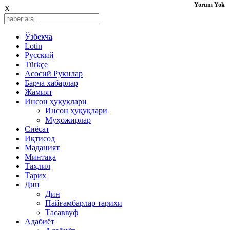
Yorum Yok
X
Ўзбекча
Lotin
Русский
Türkçe
Асосий Рукнлар
Барча хабарлар
Жамият
Инсон ҳуқуқлари
Инсон ҳуқуқлари
Муҳожирлар
Сиёсат
Иқтисод
Mаданият
Минтақа
Таҳлил
Тарих
Дин
Дин
Пайғамбарлар тарихи
Тасаввуф
Адабиёт