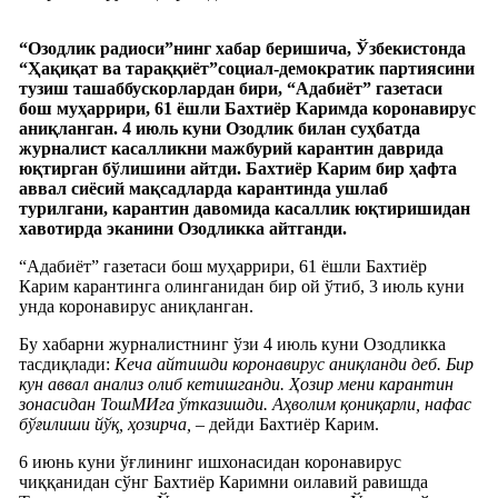
“Озодлик радиоси”нинг хабар беришича, Ўзбекистонда
“Ҳақиқат ва тараққиёт”социал-демократик партиясини
тузиш ташаббускорлардан бири, “Адабиёт” газетаси
бош муҳаррири, 61 ёшли Бахтиёр Каримда коронавирус
аниқланган. 4 июль куни Озодлик билан суҳбатда
журналист касалликни мажбурий карантин даврида
юқтирган бўлишини айтди. Бахтиёр Карим бир ҳафта
аввал сиёсий мақсадларда карантинда ушлаб
турилгани, карантин давомида касаллик юқтиришидан
хавотирда эканини Озодликка айтганди.
“Адабиёт” газетаси бош муҳаррири, 61 ёшли Бахтиёр
Карим карантинга олинганидан бир ой ўтиб, 3 июль куни
унда коронавирус аниқланган.
Бу хабарни журналистнинг ўзи 4 июль куни Озодликка
тасдиқлади:
Кеча айтишди коронавирус аниқланди деб. Бир
кун аввал анализ олиб кетишганди. Ҳозир мени карантин
зонасидан ТошМИга ўтказишди. Аҳволим қониқарли, нафас
бўғилиши йўқ, ҳозирча,
– дейди Бахтиёр Карим.
6 июнь куни ўғлининг ишхонасидан коронавирус
чиққанидан сўнг Бахтиёр Каримни оилавий равишда