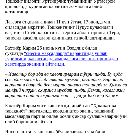
Тошкент вилояти Ўртачирчиқ туманининг Ўртасарой
қишлоғида қурилган карантин жамлоғига олиб
кетишганди.
Лагерга ётқизилганидан 11 кун ўтгач, 17 июнда уни
оиласидан ажратиб, Тошкентнинг Нукус кўчасидаги
вақтинча Covid-карантин лагерига айлантирилган Тери,
таносил касалликлари клиникасига жойлаштиришди.
Бахтиёр Карим 26 июнь куни Озодлик билан
суҳбатда
“сиёсий мақсадларда” карантинда ушлаб
турилгани, карантин давомида касаллик юқтиришидан
хавотирда эканини айтганди.
– Хавотир бор эди ва хавотирларим тўғри чиқди. Бу ерда
соғ одам касал бўлиб чиқиши мумкин, дегандим. Бир ойлик
карантин даврида беш марта анализ топширдим. Ҳаммаси
манфий чиққан, оҳиргиси мусбат чиқди. Демак, касалликни
карантин пайти юқтирганман, –
дейди Бахтиёр Карим.
Бахтиёр Карим янги ташкил қилинаётган “Ҳақиқат ва
тараққиёт” партиясида координатор экани, ташкилий
масалаларда партия билан боғлиқ аксар сўзлашмаларни ўзи
олиб боришини айтган.
Янги партия тузиш ташаббусчиларидан яна бири,