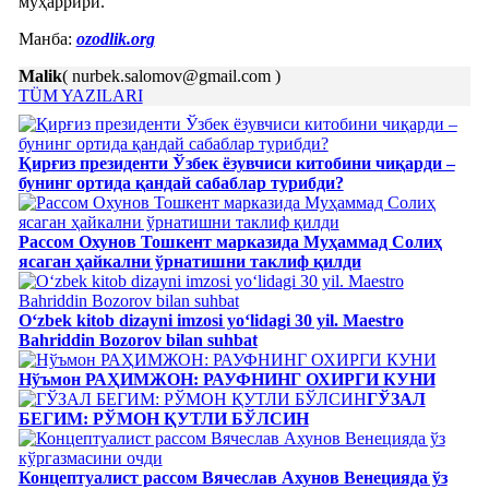
муҳаррири.
Манба:
ozodlik.org
Malik
( nurbek.salomov@gmail.com )
TÜM YAZILARI
Қирғиз президенти Ўзбек ёзувчиси китобини чиқарди –
бунинг ортида қандай сабаблар турибди?
Рассом Охунов Тошкент марказида Муҳаммад Солиҳ
яcаган ҳайкални ўрнатишни таклиф қилди
Oʻzbek kitob dizayni imzosi yoʻlidagi 30 yil. Maestro
Bahriddin Bozorov bilan suhbat
Нўъмон РАҲИМЖОН: РАУФНИНГ ОХИРГИ КУНИ
ГЎЗАЛ
БЕГИМ: РЎМОН ҚУТЛИ БЎЛСИН
Концептуалист рассом Вячеслав Ахунов Венецияда ўз