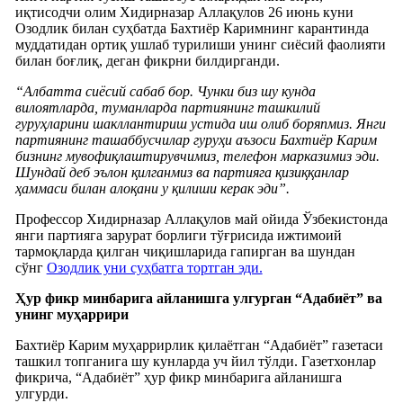
иқтисодчи олим Хидирназар Аллақулов 26 июнь куни
Озодлик билан суҳбатда Бахтиёр Каримнинг карантинда
муддатидан ортиқ ушлаб турилиши унинг сиёсий фаолияти
билан боғлиқ, деган фикрни билдирганди.
“Албатта сиёсий сабаб бор. Чунки биз шу кунда
вилоятларда, туманларда партиянинг ташкилий
гуруҳларини шакллантириш устида иш олиб боряпмиз. Янги
партиянинг ташаббусчилар гуруҳи аъзоси Бахтиёр Карим
бизнинг мувофиқлаштирувчимиз, телефон марказимиз эди.
Шундай деб эълон қилганмиз ва партияга қизиққанлар
ҳаммаси билан алоқани у қилиши керак эди”.
Профессор Хидирназар Аллақулов май ойида Ўзбекистонда
янги партияга зарурат борлиги тўғрисида ижтимоий
тармоқларда қилган чиқишларида гапирган ва шундан
сўнг
Озодлик уни суҳбатга тортган эди.
Ҳур фикр минбарига айланишга улгурган “Адабиёт” ва
унинг муҳаррири
Бахтиёр Карим муҳаррирлик қилаётган “Адабиёт” газетаси
ташкил топганига шу кунларда уч йил тўлди. Газетхонлар
фикрича, “Адабиёт” ҳур фикр минбарига айланишга
улгурди.