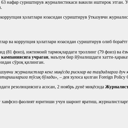
н 63 нафар суриштирув журналистикаси вакили иштирок этган. 
.
коррупция ҳолатлари юзасидан суриштирув ўтказувчи журналистл
тлар ва коррупция ҳолатлари юзасидан суриштирув олиб бораёт
ид (81 фоиз), ижтимоий тармоқлардаги троллинг (79 фоиз) ва ёз
 кампаниясига учраган
, маълум бир йўналишдаги хатти-ҳарака
нидан сўроқ қилинган.
азувчи журналистлар кенг миқёсда рисклар ва таҳдидларга дуч
ттиришларига тўсиқ бўлади»,
– дея хулоса қилган Foreign Policy
даги резолюциясига асосан, 2 ноябрь дунё миқёсида
Журналист
 хавфсиз фаолият юритиши учун шароит яратиш, журналистларга