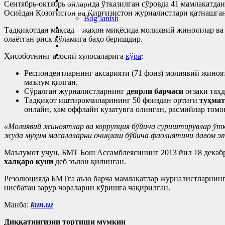
Kitoblar
Сентябрь-октябрь ойларида ўтказилган сўровда 41 мамлакатда
Manzillar
Осиёдан Қозоғистон ва Қирғизистон журналистлари қатнашган
Bog’lanish
Cyr-Lat
Тадқиқотдан мақсад – жаҳон миқёсида молиявий жиноятлар ва 
TR
олаётган риск кўламига баҳо беришдир.
O’Z
РУ
Ҳисоботнинг асосий хулосаларига
кўра
:
Респондентларнинг аксарияти (71 фоиз) молиявий жиноя
маълум қилган.
Сўралган журналистларнинг
деярли барчаси
оғзаки таҳд
Тадқиқот иштирокчиларининг 50 фоиздан ортиғи
туҳмат
онлайн, ҳам оффлайн кузатувга олинган, расмийлар томо
«Молиявий жиноятлар ва коррупция бўйича суриштирувлар ўтк
жуда муҳим масалаларни очиқлаш бўйича фаолиятини давом э
Маълумот учун, БМТ Бош Ассамблеясининг 2013 йил 18 декабр
халқаро куни
деб эълон қилинган.
Резолюцияда БМТга аъзо барча мамлакатлар журналистларнинг
нисбатан зарур чораларни кўришга чақирилган.
Манба:
kun.uz
Диққатингизни тортиши мумкин