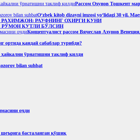
Рассом Охунов Тошкент ма
Oʻzbek kitob dizayni imzosi yoʻlidagi 30 yil. M
н РАҲИМЖОН: РАУФНИНГ ОХИРГИ КУНИ
: РЎМОН ҚУТЛИ БЎЛСИН
Концептуалист рассом Вячеслав Ахунов Венецияд
нг ортида қандай сабаблар турибди?
н ҳайкални ўрнатишни таклиф қилди
Bozorov bilan suhbat
змасини очди
ҳ шеърига басталанган қўшиқ