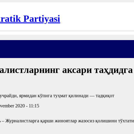
листларнинг аксари таҳдидга
vember 2020 - 11:15
рь – Журналистларга қарши жиноятлар жазосиз қолишини тўхтати