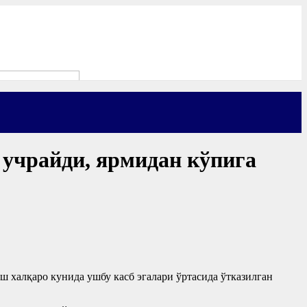
 учрайди, ярмидан кўпига
ш халқаро кунида ушбу касб эгалари ўртасида ўтказилган