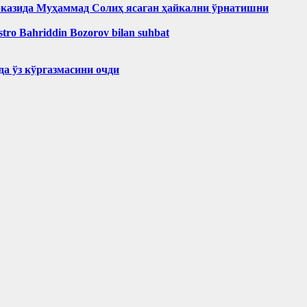
рказида Муҳаммад Солиҳ яcаган ҳайкални ўрнатишни
aestro Bahriddin Bozorov bilan suhbat
а ўз кўргазмасини очди