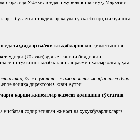
Улар орасида Ўзбекистондаги журналистлар йўқ, Марказий
арга бўлаётган таҳдидлар ва улар ўз касби орқали бўйнига
ганида
таҳдидлар ва/ёки
т
аъқибларни
ҳис қилаётганини
ма таҳдидга (70 фоиз) дуч келганини билдирган.
тларини тўхтатиш талаб қилинган расмий хатлар олган, ҳам
 келишяпти, бу эса уларнинг жамоатчилик манфаатига доир
 Centre лойиҳа директори Сюзан Кутри.
ларга қарши жиноятлар жазосиз қолишини тўхтатиш
 нисбатан содир этилган жиноят ва ҳуқуқбузарликларга