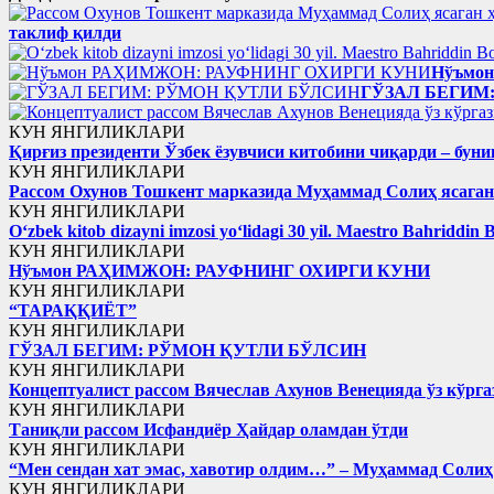
таклиф қилди
Нўъмо
ГЎЗАЛ БЕГИМ
КУН ЯНГИЛИКЛАРИ
Қирғиз президенти Ўзбек ёзувчиси китобини чиқарди – буни
КУН ЯНГИЛИКЛАРИ
Рассом Охунов Тошкент марказида Муҳаммад Солиҳ яcага
КУН ЯНГИЛИКЛАРИ
Oʻzbek kitob dizayni imzosi yoʻlidagi 30 yil. Maestro Bahriddin 
КУН ЯНГИЛИКЛАРИ
Нўъмон РАҲИМЖОН: РАУФНИНГ ОХИРГИ КУНИ
КУН ЯНГИЛИКЛАРИ
“ТАРАҚҚИЁТ”
КУН ЯНГИЛИКЛАРИ
ГЎЗАЛ БЕГИМ: РЎМОН ҚУТЛИ БЎЛСИН
КУН ЯНГИЛИКЛАРИ
Концептуалист рассом Вячеслав Ахунов Венецияда ўз кўрга
КУН ЯНГИЛИКЛАРИ
Таниқли рассом Исфандиёр Ҳайдар оламдан ўтди
КУН ЯНГИЛИКЛАРИ
“Мен сендан хат эмас, хавотир олдим…” – Муҳаммад Соли
КУН ЯНГИЛИКЛАРИ