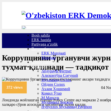
Bosh sahifa
ERK haqida
Partiyaga a’zolik
Bayonotlar
ERK Murojaati
Коррупцияни ўрганувчи журна
Murojaat
Asosiy ruknlar
туҳмат қилинади — тадқиқот
Mualliflar
Абдурауф Фитрат
Алихонтўра Соғуний
Муҳаммад Солиҳ
Ойдин Солиҳ
372 views
04 No
Аъзам Ҳошимий
Комил Ўтар
М.Мансур
Лондонда жойлашган Foreign Policy Centre ақл маркази 2 нояб
Муҳаммад Бекжон
халқаро сўров асосидаги ҳисоботни эълон қилди.
Нуруллоҳ Муҳаммад Рауфхон