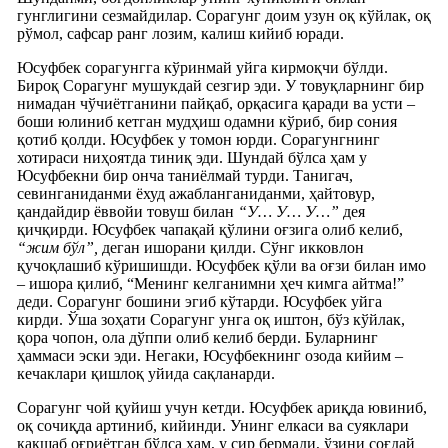
гунглигини сезмайдилар. Сорагунг доим узун оқ кўйлак, оқ
рўмол, сафсар ранг лозим, калиш кийиб юради.
Юсуфбек сорагунгга кўринмай уйга кирмоқчи бўлди.
Бироқ Сорагунг мушукдай сезгир эди. У товуқларнинг бир
нимадан чўчиётганини пайқаб, орқасига қаради ва усти –
боши юлиниб кетган мудҳиш одамни кўриб, бир сония
қотиб қолди. Юсуфбек у томон юрди. Сорагунгнинг
хотираси ниҳоятда тиниқ эди. Шундай бўлса ҳам у
Юсуфбекни бир онча таниёлмай турди. Танигач,
севинганиданми ёхуд ажабланганиданми, ҳайтовур,
қандайдир ёввойи товуш билан
“У… У… У…”
дея
қичқирди. Юсуфбек чапақай қўлини оғзига олиб келиб,
“жим бўл”,
деган ишорани қилди. Сўнг икковлон
қучоқлашиб кўришишди. Юсуфбек қўли ва оғзи билан имо
– ишора қилиб, “Менинг келганимни ҳеч кимга айтма!”
деди. Сорагунг бошини эгиб кўтарди. Юсуфбек уйга
кирди. Ўша зоҳати Сорагунг унга оқ иштон, бўз кўйлак,
қора чопон, ола дўппи олиб келиб берди. Буларнинг
ҳаммаси эски эди. Негаки, Юсуфбекнинг озода кийим –
кечаклари қишлоқ уйида сақланарди.
Сорагунг чой қуйиш учун кетди. Юсуфбек ариқда ювиниб,
оқ сочиқда артиниб, кийинди. Унинг елкаси ва суяклари
қақшаб оғриётган бўлса ҳам, у сир бермади, ўзини соғдай