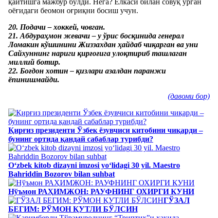
қайтишга мажбур бўлди. Нега? Елкаси билан совуқ урган
оёғидаги беомон оғриқни босиш учун.
20. Подачи – хоккей, човган.
21. Абдураҳмон жевачи – у ўрис босқинида генерал
Ломакин кўшинини Жиззахдан ҳайдаб чиқарган ва уни
Сайхуннинг нариги қирғоғига улоқтириб ташлаган
миллий ботир.
22. Боғдон хотин – қизлари азалдан паранжи
ёпинишмайди.
(давоми бор)
Қирғиз президенти Ўзбек ёзувчиси китобини чиқарди –
бунинг ортида қандай сабаблар турибди?
Oʻzbek kitob dizayni imzosi yoʻlidagi 30 yil. Maestro
Bahriddin Bozorov bilan suhbat
Нўъмон РАҲИМЖОН: РАУФНИНГ ОХИРГИ КУНИ
ГЎЗАЛ
БЕГИМ: РЎМОН ҚУТЛИ БЎЛСИН