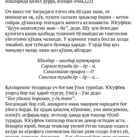
бошларида қизил дурра, юзлари очиқ.(22)
Оч яшил тоғ бағридаги ёлғиз оёқ йўлдан эшак, от
минишган оқ, кўк, пушти саллали эркаклар бирин – кетин
сийрак дўланазор этагидаги мачитга келишаяпти. Юсуфбек:
“Бугун намозжума экан – да”,
деди. Шу зум бехосдан
қулоғига киши қалбида тушиниб бўлмайдиган ғамгинлик
уйғотувчи қўшиқ чалинди. У қорнини тошга босган ҳолда
энкайиб, қоя тубидаги булоққа қаради. У ерда бир қиз
чанқовуз чалар, икки қиз қўшиқ айтарди:
Шилдир – шилдир шувоқларга
Сирғам тушди ёр – ёр – а.
Синалмаган ерларга – ё!
Синглим тушди ёр – ёр – а…
Қизларнинг ёнларида уч боғлам ўтин турибди. Юсуфбек
уларга бир пас қараб тургач, ўзига – ўзи деди:
“Боғ уйимга бораман, у ёқ тинч”.
Боғдондан бир сой, аниқроғи икки чақирим наридаги боғ
уйига борди. Бу ердан қишлоқ кўринмас, уни мингдевона,
илонўт, исфараклару, оғочлар ҳамда қоя тошлар тўсиб
турарди. Юсуфбек таппилар ёпилган девор остидан аста,
бешарпа юриб, ёнида тезаклар уюлиб ётган тандир олдига
келди ва атрофига синчковлик билан разм солди: ёлғиз уй,
токзор, олмазор, ёнғоқзор… Боғ айланиб бир ариқ оқаяпти.