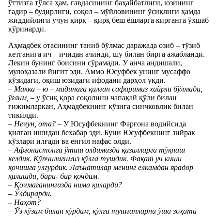
ўттизга тўлса ҳам, гавдасининг баҳайбатлиги, юзининг
ғадир – будирлиги, соқол – мўйловининг ўсиқлиги ҳамда
жиддийлиги учун қирқ – қирқ беш ёшларга кирганга ўхшаб
кўринарди.
Аҳмадбек отасининг таниб бўлмас даражада озиб – тўзиб
кетганига ич – ичидан ачинди, шу билан бирга ажабланди.
Лекин бунинг боисини сўрамади. У анча андишали,
мулоҳазали йигит эди. Аммо Юсуфбек унинг мусаффо
кўзидаги, оқиш юзидаги ифодани дарҳол уқди.
– Макка – ю – мадинага қилган сафаримиз хайрли бўлмади,
ўғлим,
– у ўсиқ қора соқолини чапақай қўли билан
ғижимларкан, Аҳмадбекнинг кўзига синчковлик билан
тикилди.
– Нечун, ота?
– У Юсуфбекнинг Фарғона водийсида
қилган ишидан бехабар эди. Буни Юсуфбекнинг зийрак
кўзлари илғади ва енгил нафас олди.
– Афғонистонга ўтиш олдимизда қизилларга тўқнаш
келдик. Кўпчилигимиз қўлга тушдик. Фақат уч киши
қочишга улгурдик. Лаънатилар менинг елкамдан ярадор
қилишди, бари- бир қочдим.
– Қочмаганингизда нима қиларди?
– Ўлдирарди.
– Наҳот?
– Ўз кўзим билан кўрдим, қўлга тушганларни ўша зоҳати