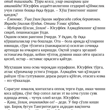
отиб ташлашди. Тўғри келса, улар оналарини ҳам
аяшмайди!
Юсуфбек алдаётганлигини сездириб қўймаслик
учун гапни бошқа ёққа бурди. – Хўш ўзингнинг ишинг
қандоқ?
– Ёмонмас. Ўша ўзим ўқиган мадрасада сабоқ бераяпман.
Яқинда ўғиллик бўлдик. Отини Ўлмас қўйдик.
– Муборак бўлсин, ўғлим!
– Юсуфбек Аҳмадбекнинг қўлини
сиқиб, пешонасидан ўпди.
Оқшом осмон рангини ўчирди. У ёқдан, бу ёққа
кўршапалаклар уча бошлади. Ота – бола ариқда қўлларини
ювишди, сўри тўсиғига (панжарасига) осилган сочиққа
артишди ва ичкарига киришди. Оқтой уларга эргашиб
остонагача борди, кейин чўлтоқ думини икки оёғи орасига
қисиб, истар – истамас орқасига қайтди.
Муҳташам хона осма чироқдан нурафшон. Юсуфбек тўрга,
атлас кўрпачалар устига ўтирди. Аҳмадбек чап қўлидаги
райҳон тўла гултувакни дераза раҳига қўйгач, отасига юзма
– юз чўккалади.
Сорагунг юмалоқ хонтахтага оппоқ терги ёзди, икки чинни
коса шўрва, сўнг бир сопол лаган эт ва олча гулли суяк
идишда аччиқ – чучук олиб келди. Юсуфбек:
– Қани, ўғлим, ичимликдан ол!
– деди. У бир сўзли киши
эди. Бироқ бугун Тангритоғдаги аҳдидан вақтинча