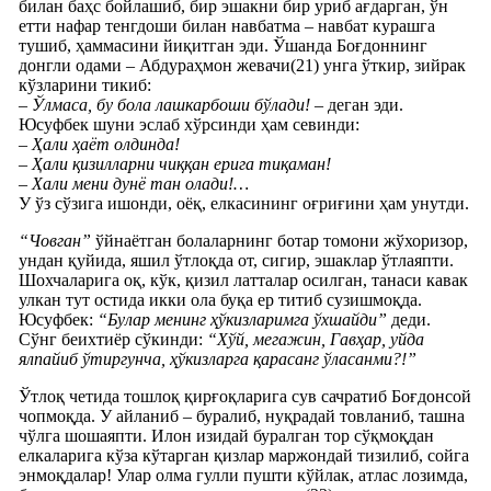
билан баҳс бойлашиб, бир эшакни бир уриб ағдарган, ўн
етти нафар тенгдоши билан навбатма – навбат курашга
тушиб, ҳаммасини йиқитган эди. Ўшанда Боғдоннинг
донгли одами – Абдураҳмон жевачи(21) унга ўткир, зийрак
кўзларини тикиб:
– Ўлмаса, бу бола лашкарбоши бўлади!
– деган эди.
Юсуфбек шуни эслаб хўрсинди ҳам севинди:
– Ҳали ҳаёт олдинда!
– Ҳали қизилларни чиққан ерига тиқаман!
– Хали мени дунё тан олади!…
У ўз сўзига ишонди, оёқ, елкасининг оғриғини ҳам унутди.
“Човган”
ўйнаётган болаларнинг ботар томони жўхоризор,
ундан қуйида, яшил ўтлоқда от, сигир, эшаклар ўтлаяпти.
Шохчаларига оқ, кўк, қизил латталар осилган, танаси кавак
улкан тут остида икки ола буқа ер титиб сузишмоқда.
Юсуфбек:
“Булар менинг ҳўкизларимга ўхшайди”
деди.
Сўнг беихтиёр сўкинди:
“Хўй, мегажин, Гавҳар, уйда
ялпайиб ўтиргунча, ҳўкизларга қарасанг ўласанми?!”
Ўтлоқ четида тошлоқ қирғоқларига сув сачратиб Боғдонсой
чопмоқда. У айланиб – буралиб, нуқрадай товланиб, ташна
чўлга шошаяпти. Илон изидай буралган тор сўқмоқдан
елкаларига кўза кўтарган қизлар маржондай тизилиб, сойга
энмоқдалар! Улар олма гулли пушти кўйлак, атлас лозимда,