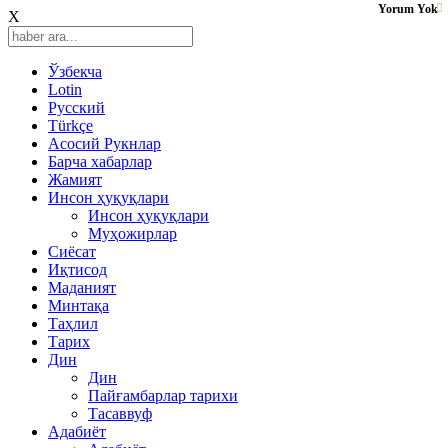
Yorum Yok
X
Ўзбекча
Lotin
Русский
Türkçe
Асосий Рукнлар
Барча хабарлар
Жамият
Инсон ҳуқуқлари
Инсон ҳуқуқлари
Муҳожирлар
Сиёсат
Иқтисод
Mаданият
Минтақа
Таҳлил
Тарих
Дин
Дин
Пайғамбарлар тарихи
Тасаввуф
Адабиёт