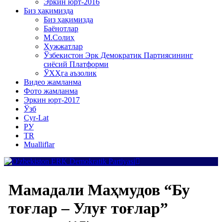
Эркин юрт-2016
Биз ҳақимизда
Биз ҳақимизда
Баёнотлар
М.Солиҳ
Ҳужжатлар
Ўзбекистон Эрк Демократик Партиясининг
сиёсий Платформи
ЎХҲга аъзолик
Видео жамланма
Фото жамланма
Эркин юрт-2017
Ўзб
Cyr-Lat
РУ
TR
Mualliflar
Мамадали Маҳмудов “Бу
тоғлар – Улуғ тоғлар”