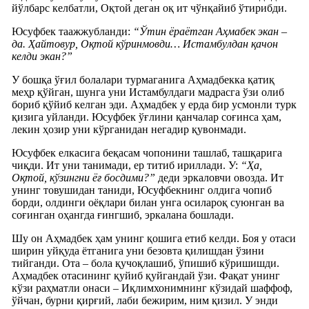
йўлбарс келбатли, Оқтой деган оқ ит чўнқайиб ўтирибди.
Юсуфбек таажжубланди:
“Ўтин ёраётган Аҳмабек экан –
да. Ҳайтовур, Оқтой кўринмовди… Истамбулдан қачон
келди экан?”
У бошқа ўғил болалари турмаганига Аҳмадбекка қатиқ
меҳр қўйган, шунга уни Истамбулдаги мадрасга ўзи олиб
бориб қўйиб келган эди. Аҳмадбек у ерда бир усмонли турк
қизига уйланди. Юсуфбек ўғлини қанчалар соғинса ҳам,
лекин ҳозир уни кўрганидан негадир қувонмади.
Юсуфбек елкасига беқасам чопонини ташлаб, ташқарига
чиқди. Ит уни танимади, ер титиб ириллади. У:
“Ҳа,
Оқтой, кўзингни ёғ босдими?”
деди эркаловчи овозда. Ит
унинг товушидан таниди, Юсуфбекнинг олдига чопиб
борди, олдинги оёқлари билан унга осилароқ суюнган ва
соғинган оҳангда ғингшиб, эркалана бошлади.
Шу он Аҳмадбек ҳам унинг қошига етиб келди. Боя у отаси
ширин уйқуда ётганига уни безовта қилишдан ўзини
тийганди. Ота – бола қучоқлашиб, ўпишиб кўришишди.
Аҳмадбек отасининг қуйиб қуйгандай ўзи. Фақат унинг
кўзи раҳматли онаси – Иқлимхонимнинг кўзидай шаффоф,
ўйчан, бурни қирғий, лаби бежирим, ним қизил. У энди