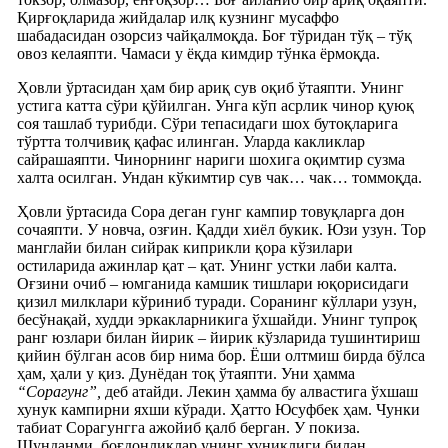
Қирғоқларида жийдалар илқ кузнинг мусаффо
шабадасидан озорсиз чайқалмоқда. Боғ тўридан тўқ – тўқ
овоз келаяпти. Чамаси у ёқда кимдир тўнка ёрмоқда.
Ҳовли ўртасидан ҳам бир ариқ сув оқиб ўтаяпти. Унинг
устига катта сўри қўйилган. Унга кўп асрлик чинор қуюқ
соя ташлаб турибди. Сўри тепасидаги шох бутоқларига
тўртта толчивиқ қафас илинган. Уларда какликлар
сайрашаяпти. Чинорнинг нариги шохига оқимтир сузма
халта осилган. Ундан кўкимтир сув чак… чак… томмоқда.
Ҳовли ўртасида Сора деган гунг кампир товуқларга дон
сочаяпти. У новча, озғин. Қадди хиёл букик. Юзи узун. Тор
манглайи билан сийрак киприкли қора кўзилари
остиларида ажинлар қат – қат. Унинг устки лаби калта.
Оғзини очиб – юмганида камшик тишлари юқорисидаги
қизил милклари кўриниб туради. Соранинг кўллари узун,
бесўнақай, худди эркакларникига ўхшайди. Унинг тупроқ
ранг юзлари билан йирик – йирик кўзларида тушинтириш
қийин бўлган асов бир нима бор. Ёши олтмиш бирда бўлса
ҳам, ҳали у қиз. Дунёдан тоқ ўтаяпти. Уни ҳамма
“Сорагунг”,
деб атайди. Лекин ҳамма бу алвастига ўхшаш
хунук кампирни яхши кўради. Ҳатто Юсуфбек ҳам. Чунки
табиат Сорагунгга ажойиб қалб берган. У покиза.
Шунданми, боғдонликлар унинг хуниклиги билан