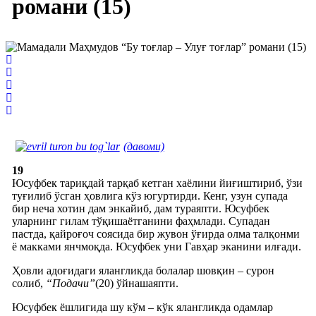
романи (15)
(давоми)
19
Юсуфбек тариқдай тарқаб кетган хаёлини йиғиштириб, ўзи
туғилиб ўсган ҳовлига кўз югуртирди. Кенг, узун супада
бир неча хотин дам энкайиб, дам тураяпти. Юсуфбек
уларнинг гилам тўқишаётганини фаҳмлади. Супадан
пастда, қайроғоч соясида бир жувон ўғирда олма талқонми
ё макками янчмоқда. Юсуфбек уни Гавҳар эканини илғади.
Ҳовли адоғидаги ялангликда болалар шовқин – сурон
солиб,
“Подачи”
(20) ўйнашаяпти.
Юсуфбек ёшлигида шу кўм – кўк ялангликда одамлар