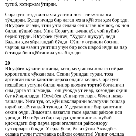
тутиб, хотиржам ўтирди.
Сорагунг тезда хонтахта устини ноз – неъматларга
тўлдирди. Булар ичида бир лаган яҳна қўй эти ҳам бор эди.
Юсуфбек оч эди, этни учта седана сепилган юмшоқ, оқ нон
билан қўшиб еди. Унга Сорагунг аччиқ кўк чой қуйиб
бериб турди. Юсуфбек тўйгач, “Худога шукур”, деди.
Бадани ҳам яйрагандай бўлди. Сўнг у оғриқни босиш,
чарчоқ ва ғамни унитиш учун бир коса шароб ичди ва пар
ёстиққа бош қўйганича ухлаб қолди.
20
Юсуфбек кўзини очганда, кенг, муҳташам хонага сийрак
қоронғилик чўккан эди. Секин ўрнидан турди, тоза
артилган икки қанотли дераза олдига келди. Сорагунг
пешайвон устуни билан чинор шохига тортиб боғланган
сим дорга эт илмоқда. Тош ўчоқда ўт ёнар, қозондан оқиш
буғ кўтариларди. Юсуфбек қўнғир тоғларга ўйчан назар
ташлади. Унга туя, от, қўй шаклларини эслатувчи тошлар
юриб келаётгандай туюлди. У деразанинг бир қанотини
секин очди. Димоғига лаззатли таом аралаш райҳон иси
урилди. Ихтиёрсиз бир тарзда ҳовлининг жанубий
қисмидаги бир парча ерни эгаллаган райҳонзору
гулзорларга боқди. У ерда ўғли, ёлғиз ўғли Аҳмадбек
седана гулли гултувакка райҳон солаяпти! Унинг олдида