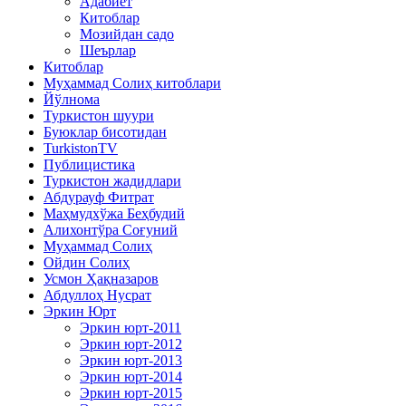
Адабиёт
Китоблар
Мозийдан садо
Шеърлар
Китоблар
Муҳаммад Солиҳ китоблари
Йўлнома
Туркистон шуури
Буюклар бисотидан
TurkistonTV
Публицистика
Туркистон жадидлари
Абдурауф Фитрат
Маҳмудхўжа Беҳбудий
Алихонтўра Соғуний
Муҳаммад Солиҳ
Ойдин Солиҳ
Усмон Ҳақназаров
Абдуллоҳ Нусрат
Эркин Юрт
Эркин юрт-2011
Эркин юрт-2012
Эркин юрт-2013
Эркин юрт-2014
Эркин юрт-2015