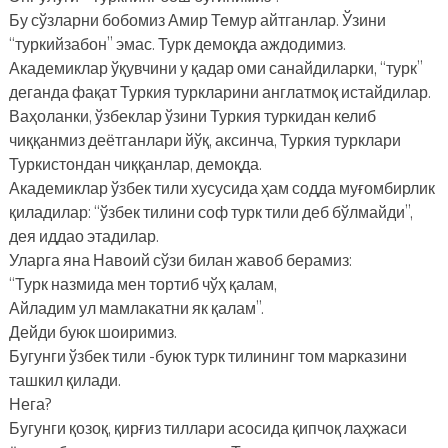
Бу сўзларни бобомиз Амир Темур айтганлар. Ўзини
“туркийзабон” эмас. Турк демоқда аждодимиз.
Академиклар ўқувчини у қадар оми санайдиларки, “турк”
деганда фақат Туркия туркларини англатмоқ истайдилар.
Ваҳоланки, ўзбеклар ўзини Туркия туркидан келиб
чиққанмиз деётганлари йўқ, аксинча, Туркия турклари
Туркистондан чиққанлар, демоқда.
Академиклар ўзбек тили хусусида ҳам содда муғомбирлик
қиладилар: “ўзбек тилини соф турк тили деб бўлмайди”,
дея иддао этадилар.
Уларга яна Навоий сўзи билан жавоб берамиз:
“Турк назмида мен тортиб чўҳ қалам,
Айладим ул мамлакатни як қалам”.
Дейди буюк шоиримиз.
Бугунги ўзбек тили -буюк турк тилининг том марказини
ташкил қилади.
Нега?
Бугунги қозоқ, қирғиз тиллари асосида қипчоқ лаҳжаси