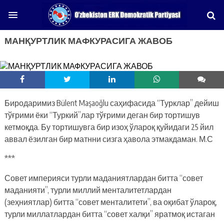
МАНҚУРТЛИК МАФКУРАСИГА ЖАВОБ
Биродаримиз Bülent Maşaoğlu саҳифасида “Турклар” дейиш
тўғрими ёки “Туркий”лар тўғрими деган бир тортишув
кетмоқда. Бу тортишувга бир изоҳ ўлароқ қуйидаги 25 йил
аввал ёзилган бир матнни сизга ҳавола этмакдаман. М.С
***
Совет империяси турли маданиятлардан битта “совет
маданияти”, турли миллий менталитетлардан
(зеҳниятлар) битта “совет менталитети”, ва оқибат ўлароқ,
турли миллатлардан битта “совет халқи” яратмоқ истаган