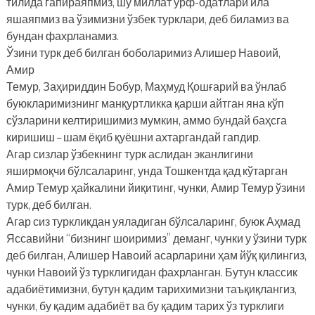
тилида гапираяпмиз, шу миллат урф-одатлари ила
яшаяпмиз ва ўзимизни ўзбек турклари, деб биламиз ва
бундан фахрланамиз.
Ўзини турк деб билган боболаримиз Алишер Навоий,
Амир
Темур, Заҳириддин Бобур, Маҳмуд Қошғарий ва ўнлаб
буюкларимизнинг манқуртликка қарши айтган яна кўп
сўзларини келтиришимиз мумкин, аммо бундай баҳсга
киришиш – шам ёқиб қуёшни ахтаргандай гапдир.
Агар сизлар ўзбекнинг турк аслидан эканлигини
яширмоқчи бўлсаларинг, унда Тошкентда қад кўтарган
Амир Темур ҳайкалини йиқитинг, чунки, Амир Темур ўзини
турк, деб билган.
Агар сиз туркликдан уяладиган бўлсаларинг, буюк Аҳмад
Яссавийни “бизнинг шоиримиз” деманг, чунки у ўзини турк
деб билган, Алишер Навоий асарларини ҳам йўқ қилингиз,
чунки Навоий ўз турклигидан фахрланган. Бутун классик
адабиётимизни, бутун қадим тарихимизни таъқиқлангиз,
чунки, бу қадим адабиёт ва бу қадим тарих ўз турклиги