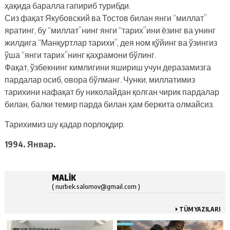
ҳақида баралла гапириб турибди.
Сиз фақат Якубовский ва Тостов билан янги “миллат”
яратинг, бу “миллат”нинг янги “тарих”ини ёзинг ва унинг
жилдига “Манқуртлар тарихи”, дея ном қўйинг ва ўзингиз
ўша “янги тарих”нинг қаҳрамони бўлинг.
Фақат, ўзбекнинг кимлигини яшириш учун деразамизга
пардалар осиб, овора бўлманг. Чунки, миллатимиз
тарихини нафақат бу николайдан қолган чирик пардалар
билан, балки темир парда билан ҳам беркита олмайсиз.
Тарихимиз шу қадар порлоқдир.
1994. Январ.
MALIK
( nurbek.salomov@gmail.com )
TÜM YAZILARI