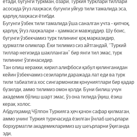
ётади, бугунги туркман, озари, Туркия турклари тиллари
асосида ўғуз лаҳжаси, бугунги уйғур тили тамалида эса,
қарлуқ лаҳжаси ётибди.
Бугунги ўзбек тили тамалида ўша саналган учта – қипчоқ,
қарлуқ, ўғуз лаҳжалари – ҳаммаси мавжуддир. Шу боис,
бугунги ўзбекчамиз турк тилининг қоқ марказидир,
ҳурматли олимлар. Ёки тилимиз сиз айтгандай, “Туркий
тиллар негизида шаклланган” бир янги тил эмас, турк
тилининг ўзгинасидир.
Тан олиш керакки, кирил алифбоси қабул қилинганидан
кейин ўзбекчамиз сезиларли даражада лат еди ва турк
тили табиатига хос сингармонизм қонуниятлари бир қадар
бузилди, аммо тилимиз омон қолди. Буни билиш учун
академик бўлиш шарт эмас, ўз она тилида ўқиш, ёзиш
керак, холос.
Абдулҳамид Чўлпон Туркияга ҳеч қачон сафар қилмаган,
аммо унинг Туркия туркчасида ёзилган ўнлаб шеърлари
борҳурматли академикларимиз шу шеърларни ўқиганда
эди,