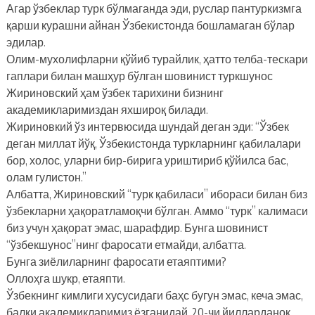
Агар ўзбеклар турк бўлмаганда эди, руслар пантуркизмга
қарши курашни айнан Ўзбекистонда бошламаган бўлар
эдилар.
Олим-мухолифларни қўйиб турайлик, ҳатто телба-тескари
гаплари билан машҳур бўлган шовинист туркшунос
Жириновский ҳам ўзбек тарихини бизнинг
академикларимиздан яхшироқ билади.
Жириновкий ўз интервюсида шундай деган эди: “Ўзбек
деган миллат йўқ, Ўзбекистонда туркларнинг қабилалари
бор, холос, уларни бир-бирига уриштириб қўйилса бас,
олам гулистон.”
Албатта, Жириновский “турк қабиласи” ибораси билан биз
ўзбекларни ҳақоратламоқчи бўлган. Аммо “турк” калимаси
биз учун ҳақорат эмас, шарафдир. Бунга шовинист
“ўзбекшунос”нинг фаросати етмайди, албатта.
Бунга зиёлиларнинг фаросати етаяптими?
Оллоҳга шукр, етаяпти.
Ўзбекнинг кимлиги хусусидаги баҳс бугун эмас, кеча эмас,
балки академикларимиз ёзганидай, 20-чи йилларданоқ