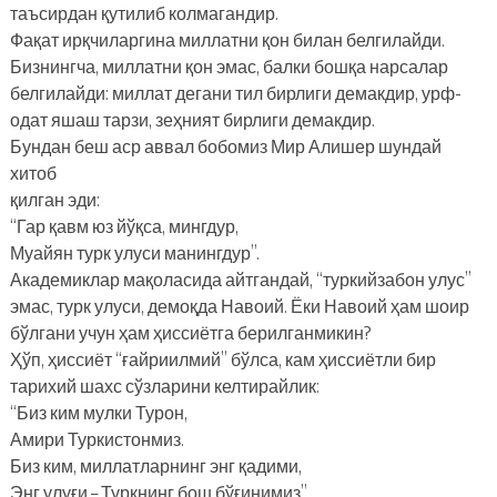
таъсирдан қутилиб колмагандир.
Фақат ирқчиларгина миллатни қон билан белгилайди.
Бизнингча, миллатни қон эмас, балки бошқа нарсалар
белгилайди: миллат дегани тил бирлиги демакдир, урф-
одат яшаш тарзи, зеҳният бирлиги демакдир.
Бундан беш аср аввал бобомиз Мир Алишер шундай
хитоб
қилган эди:
“Гар қавм юз йўқса, мингдур,
Муайян турк улуси манингдур”.
Академиклар мақоласида айтгандай, “туркийзабон улус”
эмас, турк улуси, демоқда Навоий. Ёки Навоий ҳам шоир
бўлгани учун ҳам ҳиссиётга берилганмикин?
Ҳўп, ҳиссиёт “ғайриилмий” бўлса, кам ҳиссиётли бир
тарихий шахс сўзларини келтирайлик:
“Биз ким мулки Турон,
Амири Туркистонмиз.
Биз ким, миллатларнинг энг қадими,
Энг улуғи – Туркнинг бош бўғинимиз”.