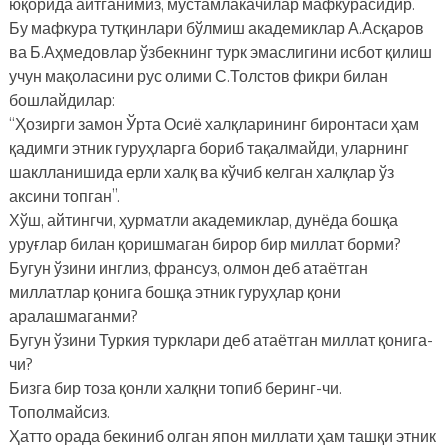
юқорида айтганимиз, мустамлакачилар мафкурасидир.
Бу мафкура тутқинлари бўлмиш академиклар А.Асқаров
ва Б.Аҳмедовлар ўзбекнинг турк эмаслигини исбот қилиш
учун мақоласини рус олими С.Толстов фикри билан
бошлайдилар:
“Ҳозирги замон Ўрта Осиё халқларининг биронтаси ҳам
қадимги этник гуруҳларга бориб тақалмайди, уларнинг
шаклланишида ерли халқ ва кўчиб келган халқлар ўз
аксини топган”.
Хўш, айтингчи, ҳурматли академиклар, дунёда бошқа
уруғлар билан қоришмаган бирор бир миллат борми?
Бугун ўзини инглиз, франсуз, олмон деб атаётган
миллатлар қонига бошқа этник гуруҳлар қони
аралашмаганми?
Бугун ўзини Туркия турклари деб атаётган миллат қонига-
чи?
Бизга бир тоза қонли халқни топиб беринг-чи.
Тополмайсиз.
Ҳатто орада бекиниб олган япон миллати ҳам ташқи этник