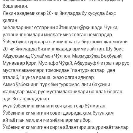
бошланган.
Лекин академиклар 20-чи йилларда бу хусусда баҳс
қилган
зиёлиларнинг отларини айтишдан қўрқишади. Чунки,
уларнинг номлари миллатимиз севган номлардир.
Ўзбек буюк турк дарахтиниинг катта бир шохи эканлигини
20-чи йилларда бизнинг жадидларимиз айтган. Шу боис
Абдулҳамид Сулаймон Чўлпон, Маҳмудхўжа Беҳбудий,
Мунаввар Қори, Мустафо Чўқай, Абдурауф Фитратлар рус
мустамлакачилари томонидан “пантуркистлар” дея
аталиб, “шунга яраша” жазо олган эдилар.
Аммо ўзбекнинг “турк ёки турк эмас”лиги баҳсини
жадидлар эмас, рус мустамлакачилари бошлаб берган
эди. Зотан, жадидлар
учун ўзбекнинг кимлиги ҳеч қачон сир бўлмаган.
Ўзбекнинг кимлигини совет даврида ҳам, бугун ҳам
айтаётган миллиятчи зиёлиларимиз бор.
Ўзбекнинг кимлигини сирга айлантиришга уринаётганлар,