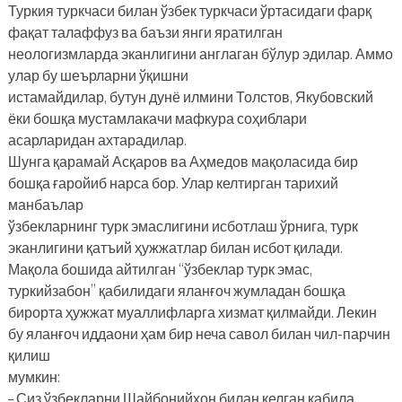
Туркия туркчаси билан ўзбек туркчаси ўртасидаги фарқ
фақат талаффуз ва баъзи янги яратилган
неологизмларда эканлигини англаган бўлур эдилар. Аммо
улар бу шеърларни ўқишни
истамайдилар, бутун дунё илмини Толстов, Якубовский
ёки бошқа мустамлакачи мафкура соҳиблари
асарларидан ахтарадилар.
Шунга қарамай Асқаров ва Аҳмедов мақоласида бир
бошқа ғаройиб нарса бор. Улар келтирган тарихий
манбаълар
ўзбекларнинг турк эмаслигини исботлаш ўрнига, турк
эканлигини қатъий ҳужжатлар билан исбот қилади.
Мақола бошида айтилган “ўзбеклар турк эмас,
туркийзабон” қабилидаги яланғоч жумладан бошқа
бирорта ҳужжат муаллифларга хизмат қилмайди. Лекин
бу яланғоч иддаони ҳам бир неча савол билан чил-парчин
қилиш
мумкин:
– Сиз ўзбекларни Шайбонийхон билан келган қабила