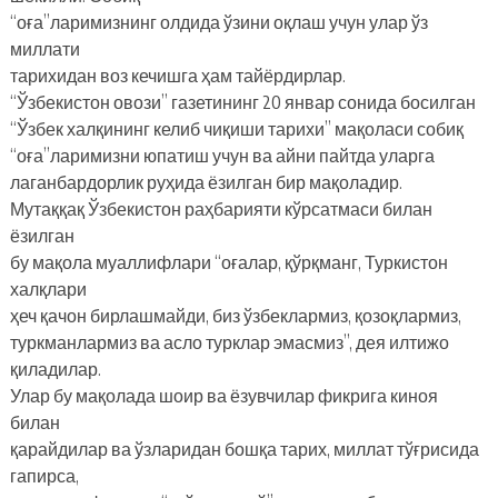
“оға”ларимизнинг олдида ўзини оқлаш учун улар ўз
миллати
тарихидан воз кечишга ҳам тайёрдирлар.
“Ўзбекистон овози” газетининг 20 январ сонида босилган
“Ўзбек халқининг келиб чиқиши тарихи” мақоласи собиқ
“оға”ларимизни юпатиш учун ва айни пайтда уларга
лаганбардорлик руҳида ёзилган бир мақоладир.
Мутаққақ Ўзбекистон раҳбарияти кўрсатмаси билан
ёзилган
бу мақола муаллифлари “оғалар, қўрқманг, Туркистон
халқлари
ҳеч қачон бирлашмайди, биз ўзбеклармиз, қозоқлармиз,
туркманлармиз ва асло турклар эмасмиз”, дея илтижо
қиладилар.
Улар бу мақолада шоир ва ёзувчилар фикрига киноя
билан
қарайдилар ва ўзларидан бошқа тарих, миллат тўғрисида
гапирса,