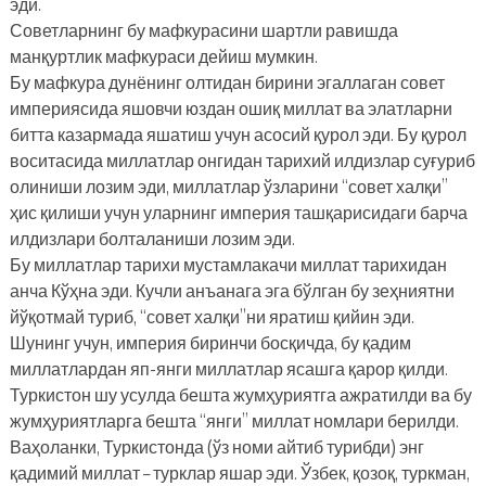
эди.
Советларнинг бу мафкурасини шартли равишда
манқуртлик мафкураси дейиш мумкин.
Бу мафкура дунёнинг олтидан бирини эгаллаган совет
империясида яшовчи юздан ошиқ миллат ва элатларни
битта казармада яшатиш учун асосий қурол эди. Бу қурол
воситасида миллатлар онгидан тарихий илдизлар суғуриб
олиниши лозим эди, миллатлар ўзларини “совет халқи”
ҳис қилиши учун уларнинг империя ташқарисидаги барча
илдизлари болталаниши лозим эди.
Бу миллатлар тарихи мустамлакачи миллат тарихидан
анча Кўҳна эди. Кучли анъанага эга бўлган бу зеҳниятни
йўқотмай туриб, “совет халқи”ни яратиш қийин эди.
Шунинг учун, империя биринчи босқичда, бу қадим
миллатлардан яп-янги миллатлар ясашга қарор қилди.
Туркистон шу усулда бешта жумҳуриятга ажратилди ва бу
жумҳуриятларга бешта “янги” миллат номлари берилди.
Ваҳоланки, Туркистонда (ўз номи айтиб турибди) энг
қадимий миллат – турклар яшар эди. Ўзбек, қозоқ, туркман,