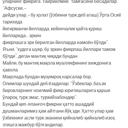
уларнинг фикрига “ғайриилмий” тамғасини босадилар.
“Афсуски, –
дейди улар, – бу ҳолат (ўзбекни турк деб аташ) Ўрта Осиё
тарихида
йигирманчи йилларда, кейинчалик қайта қуриш
йилларида… эркин
фикрлашга эрк берилган йилларда намоён бўлди”.
Яъни, “худога шукр, бу эркин фикрлаш йиллари тамом
бўлди”, деган мантиқ чиқади бундан.
Майли, бу мантиқ мақола муаллифининг виждонига
ҳавола.
Мақолада бундан муҳимроқ нарсалар бор.
Олимлар шундай деб ёзадилар: “Ўзбеклар, баъзи
бировларнинг ноилмий фикр юритишларига қарши
ўлароқ, турк эмас, туркийзабондир”.
Бундай қип-яланғоч фикрни ҳатто ашаддий
душманларимиз ҳам айтгани йўқ эди. Ҳатто улар ҳам
ўзбекнинг асли турк эканини қийналиб-қийналиб изоҳ
этишга мажбур бўлгандилар.