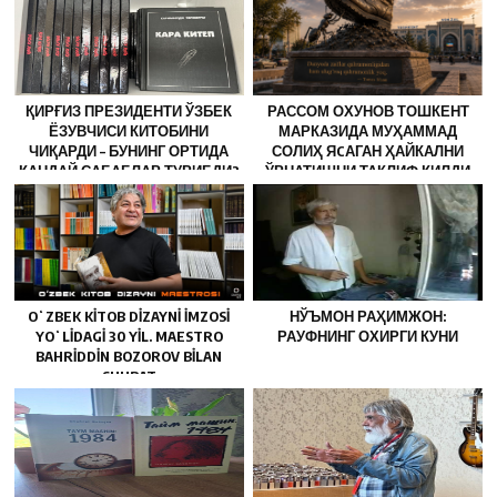
ҚИРҒИЗ ПРЕЗИДЕНТИ ЎЗБЕК
РАССОМ ОХУНОВ ТОШКЕНТ
ЁЗУВЧИСИ КИТОБИНИ
МАРКАЗИДА МУҲАММАД
ЧИҚАРДИ – БУНИНГ ОРТИДА
СОЛИҲ ЯCАГАН ҲАЙКАЛНИ
ҚАНДАЙ САБАБЛАР ТУРИБДИ?
ЎРНАТИШНИ ТАКЛИФ ҚИЛДИ
OʻZBEK KITOB DIZAYNI IMZOSI
НЎЪМОН РАҲИМЖОН:
YOʻLIDAGI 30 YIL. MAESTRO
РАУФНИНГ ОХИРГИ КУНИ
BAHRIDDIN BOZOROV BILAN
SUHBAT