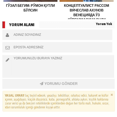
ГЎЗАЛ БЕГИМ: РЎМОН ҚУТЛИ
КОНЦЕПТУАЛИСТ РАССОМ
БЎЛСИН
ВЯЧЕСЛАВ АХУНОВ
ВЕНЕЦИЯДА ЎЗ
КЎРГАЗМАСИНИ ОЧДИ
Yorum Yok
YORUM ALANI
YORUMU GÖNDER
YASAL UYARI!
Suç teşkil edecek, yasadışı, tehditkar, rahatsız edici, hakaret ve küfür
içeren, aşağılayıcı, küçük düşürücü, kaba, pornografik, ahlaka aykırı, kişilik haklarına
zarar verici ya da benzeri niteliklerde içeriklerden doğan her türlü mali, hukuki, cezai,
idari sorumluluk içeriği gönderen kişiye aittir.