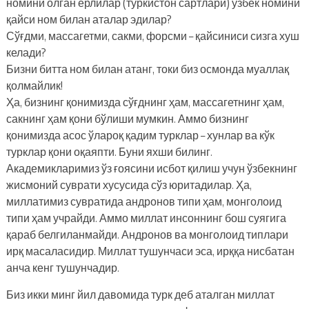
номини олган ерлилар (туркистон сартлари) ўзбек номини
қайси ном билан аталар эдилар?
Сўғдми, массагетми, сакми, форсми – қайсиниси сизга хуш
келади?
Бизни битта ном билан атанг, токи биз осмонда муаллақ
қолмайлик!
Ҳа, бизнинг қонимизда сўғднинг ҳам, массагетнинг ҳам,
сакнинг ҳам қони бўлиши мумкин. Аммо бизнинг
қонимизда асос ўлароқ қадим турклар – хунлар ва кўк
турклар қони оқаяпти. Буни яхши билинг.
Академикларимиз ўз ғоясини исбот қилиш учун ўзбекнинг
жисмоний суврати хусусида сўз юритадилар. Ҳа,
миллатимиз сувратида андронов типи ҳам, монголоид
типи ҳам учрайди. Аммо миллат инсоннинг бош суягига
қараб белгиланмайди. Андронов ва монголоид типлари
ирқ масаласидир. Миллат тушунчаси эса, ирққа нисбатан
анча кенг тушунчадир.
Биз икки минг йил давомида турк деб аталган миллат