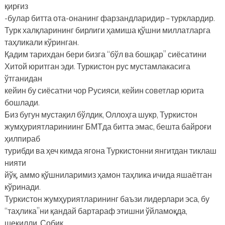
қирғиз
-булар битта ота-онанинг фарзандларидир – турклардир.
Турк халқларининг бирлиги ҳамиша қўшни миллатларга
таҳликали кўринган.
Қадим тарихдан бери бизга “бўл ва бошқар” сиёсатини
Хитой юритган эди. Туркистон рус мустамлакасига
ўтганидан
кейин бу сиёсатни чор Русияси, кейин советлар юрита
бошлади.
Биз бугун мустақил бўлдик, Оллоҳга шукр, Туркистон
жумҳуриятлариниинг БМТда битта эмас, бешта байроғи
ҳилпираб
турибди ва ҳеч кимда ягона Туркистонни янгитдан тиклаш
нияти
йўқ, аммо қўшниларимиз ҳамон таҳлика ичида яшаётган
кўринади.
Туркистон жумҳуриятларининг баъзи лидерлари эса, бу
“таҳлика”ни қандай бартараф этишни ўйламоқда,
шекилли. Собиқ