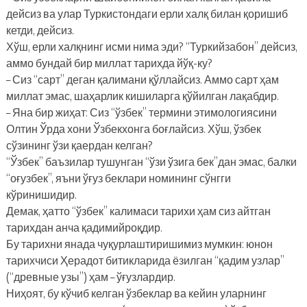
дейсиз ва улар Туркистондаги ерли халқ билан қоришиб
кетди, дейсиз.
Хўш, ерли халқнинг исми нима эди? “Туркийзабон” дейсиз,
аммо бундай бир миллат тарихда йўқ-ку?
– Сиз “сарт” деган қалимани қўллайсиз. Аммо сарт ҳам
миллат эмас, шаҳарлик кишиларга қўйилган лақабдир.
– Яна бир жиҳат: Сиз “ўзбек” термини этимологиясини
Олтин Ўрда хони Ўзбекхонга боғлайсиз. Хўш, ўзбек
сўзининг ўзи қаердан келган?
“Ўзбек” баъзилар тушунган “ўзи ўзига бек”дан эмас, балки
“оғузбек”, яъни ўғуз беклари номининг сўнгги
кўринишидир.
Демак, ҳатто “ўзбек” калимаси тарихи ҳам сиз айтган
тарихдан анча қадимийроқдир.
Бу тарихни янада чуқурлаштиришимиз мумкин: юнон
тарихчиси Ҳерадот битикларида ёзилган “қадим узлар”
(“древные узы”) ҳам – ўғузлардир.
Ниҳоят, бу кўчиб келган ўзбеклар ва кейин уларнинг